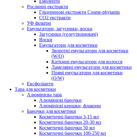
Емоленти
Рослинні екстракти
Гліцеринові екстракти Cosme-phytamis
СО2 екстракти
УФ фільтри
Емульгатори, загусники, воски
Загусники (гелеутворювачі)
Воски
Емульгатори для косметики
Зворотні емульгатори для косметики
(W/O)
Катіонні емульгатори для волосся
Ламелярні емульгатори для косметики
Прямі емульгатори для косметики
(O/W)
Ексфоліанти
Тара для косметики
Алюмінієва тара
Алюмінієві баночки
Алюмінієві кришки, флакони
Баночки для косметики
Косметичні баночки 3-15 мл
Косметичні баночки 20-30 мл
Косметичні баночки 50 мл
Косметичні баночки 100-250 мл