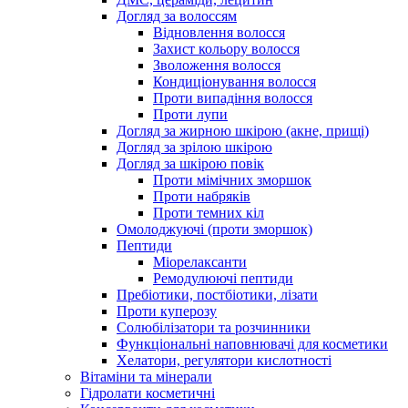
Догляд за волоссям
Відновлення волосся
Захист кольору волосся
Зволоження волосся
Кондиціонування волосся
Проти випадіння волосся
Проти лупи
Догляд за жирною шкірою (акне, прищі)
Догляд за зрілою шкірою
Догляд за шкірою повік
Проти мімічних зморшок
Проти набряків
Проти темних кіл
Омолоджуючі (проти зморшок)
Пептиди
Міорелаксанти
Ремодулюючі пептиди
Пребіотики, постбіотики, лізати
Проти куперозу
Солюбілізатори та розчинники
Функціональні наповнювачі для косметики
Хелатори, регулятори кислотності
Вітаміни та мінерали
Гідролати косметичні