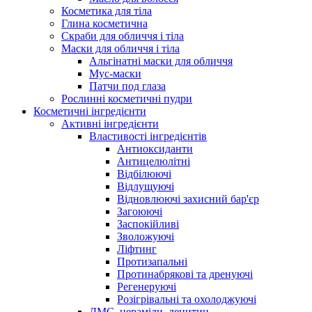
Косметика для тіла
Глина косметична
Скраби для обличчя і тіла
Маски для обличчя і тіла
Альгінатні маски для обличчя
Мус-маски
Патчи под глаза
Рослинні косметичні пудри
Косметичні інгредієнти
Активні інгредієнти
Властивості інгредієнтів
Антиоксиданти
Антицелюлітні
Відбілюючі
Відлущуючі
Відновлюючі захисний бар'єр
Загоюючі
Заспокійливі
Зволожуючі
Ліфтинг
Протизапальні
Протинабрякові та дренуючі
Регенеруючі
Розігрівальні та охолоджуючі
ДМС, цераміди, лецитин