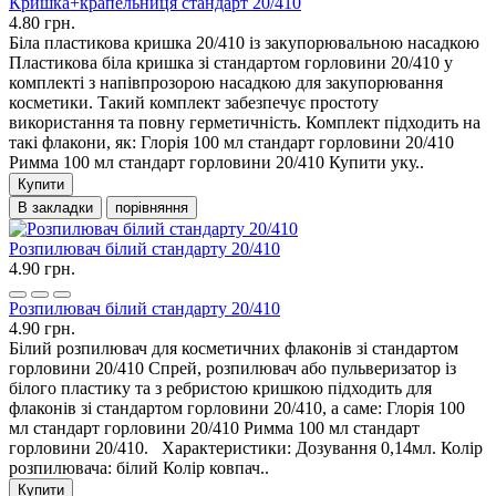
Кришка+крапельниця стандарт 20/410
4.80 грн.
Біла пластикова кришка 20/410 із закупорювальною насадкою
Пластикова біла кришка зі стандартом горловини 20/410 у
комплекті з напівпрозорою насадкою для закупорювання
косметики. Такий комплект забезпечує простоту
використання та повну герметичність. Комплект підходить на
такі флакони, як: Глорія 100 мл стандарт горловини 20/410
Римма 100 мл стандарт горловини 20/410 Купити уку..
Купити
В закладки
порівняння
Розпилювач білий стандарту 20/410
4.90 грн.
Розпилювач білий стандарту 20/410
4.90 грн.
Білий розпилювач для косметичних флаконів зі стандартом
горловини 20/410 Спрей, розпилювач або пульверизатор із
білого пластику та з ребристою кришкою підходить для
флаконів зі стандартом горловини 20/410, а саме: Глорія 100
мл стандарт горловини 20/410 Римма 100 мл стандарт
горловини 20/410. Характеристики: Дозування 0,14мл. Колір
розпилювача: білий Колір ковпач..
Купити