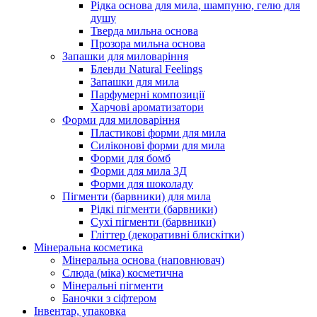
Рідка основа для мила, шампуню, гелю для
душу
Тверда мильна основа
Прозора мильна основа
Запашки для миловаріння
Бленди Natural Feelings
Запашки для мила
Парфумерні композиції
Харчові ароматизатори
Форми для миловаріння
Пластикові форми для мила
Силіконові форми для мила
Форми для бомб
Форми для мила 3Д
Форми для шоколаду
Пігменти (барвники) для мила
Рідкі пігменти (барвники)
Сухі пігменти (барвники)
Гліттер (декоративні блискітки)
Мінеральна косметика
Мінеральна основа (наповнювач)
Слюда (міка) косметична
Мінеральні пігменти
Баночки з сіфтером
Інвентар, упаковка