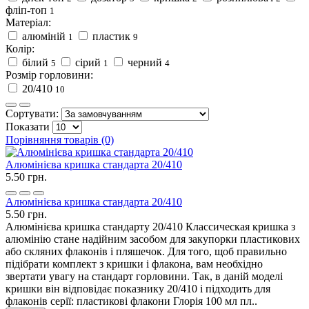
фліп-топ
1
Матеріал:
алюміній
пластик
1
9
Колір:
білий
сірий
черний
5
1
4
Розмір горловини:
20/410
10
Сортувати:
Показати
Порівняння товарів (0)
Алюмінієва кришка стандарта 20/410
5.50 грн.
Алюмінієва кришка стандарта 20/410
5.50 грн.
Алюмінієва кришка стандарту 20/410 Классическая кришка з
алюмінію стане надійним засобом для закупорки пластикових
або скляних флаконів і пляшечок. Для того, щоб правильно
підібрати комплект з кришки і флакона, вам необхідно
звертати увагу на стандарт горловини. Так, в даній моделі
кришки він відповідає показнику 20/410 і підходить для
флаконів серії: пластикові флакони Глорія 100 мл пл..