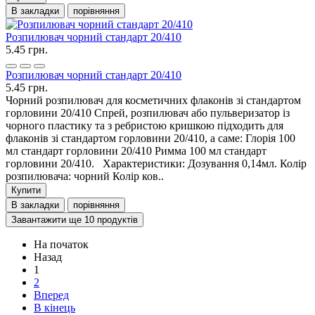
В закладки
порівняння
Розпилювач чорний стандарт 20/410
5.45 грн.
Розпилювач чорний стандарт 20/410
5.45 грн.
Чорний розпилювач для косметичних флаконів зі стандартом
горловини 20/410 Спрей, розпилювач або пульверизатор із
чорного пластику та з ребристою кришкою підходить для
флаконів зі стандартом горловини 20/410, а саме: Глорія 100
мл стандарт горловини 20/410 Римма 100 мл стандарт
горловини 20/410. Характеристики: Дозування 0,14мл. Колір
розпилювача: чорний Колір ков..
Купити
В закладки
порівняння
Завантажити ще 10 продуктів
На початок
Назад
1
2
Вперед
В кінець