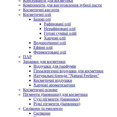
Консерванти для косметики
Компоненти для виготовлення зубної пасти
Косметичні кислоти
Косметичні олії
Базові олї
Рафіновані олії
Нерафіновані олії
Готові суміші олій
Харчові олії
Водорозчинні олії
Ефірні олії
Ферментовані олії
ПАР
Запашки для косметики
Віддушки для парфумів
Гіпоалергенні віддушки для косметики
Натуральні бленди "Natural Feelings"
Косметичні віддушки
Харчові ароматизатори
Косметичні основи
Пігменти (барвники) для косметики
Сухі пігменти (барвники)
Рідкі пігменти (барвники)
Силікони та емоленти
Силікони