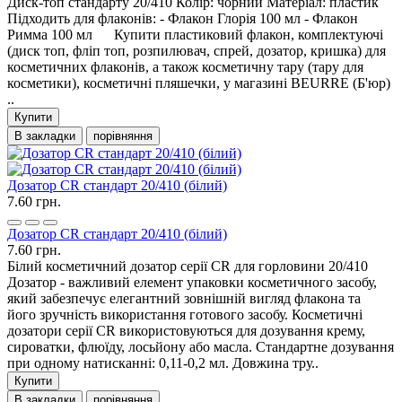
Диск-топ стандарту 20/410 Колір: чорний Матеріал: пластик
Підходить для флаконів: - Флакон Глорія 100 мл - Флакон
Римма 100 мл Купити пластиковий флакон, комплектуючі
(диск топ, фліп топ, розпилювач, спрей, дозатор, кришка) для
косметичних флаконів, а також косметичну тару (тару для
косметики), косметичні пляшечки, у магазині BEURRE (Б'юр)
..
Купити
В закладки
порівняння
Дозатор CR стандарт 20/410 (білий)
7.60 грн.
Дозатор CR стандарт 20/410 (білий)
7.60 грн.
Білий косметичний дозатор серії CR для горловини 20/410
Дозатор - важливий елемент упаковки косметичного засобу,
який забезпечує елегантний зовнішній вигляд флакона та
його зручність використання готового засобу. Косметичні
дозатори серії CR використовуються для дозування крему,
сироватки, флюїду, лосьйону або масла. Стандартне дозування
при одному натисканні: 0,11-0,2 мл. Довжина тру..
Купити
В закладки
порівняння