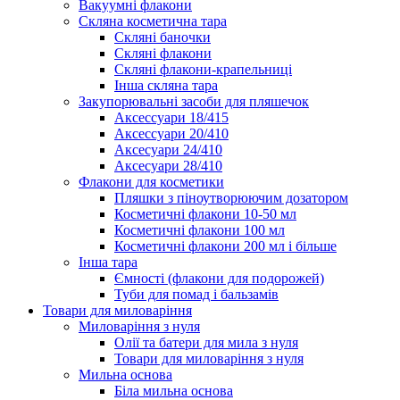
Вакуумні флакони
Скляна косметична тара
Скляні баночки
Скляні флакони
Скляні флакони-крапельниці
Інша скляна тара
Закупорювальні засоби для пляшечок
Аксессуари 18/415
Аксессуари 20/410
Аксесуари 24/410
Аксесуари 28/410
Флакони для косметики
Пляшки з піноутворюючим дозатором
Косметичні флакони 10-50 мл
Косметичні флакони 100 мл
Косметичні флакони 200 мл і більше
Інша тара
Ємності (флакони для подорожей)
Туби для помад і бальзамів
Товари для миловаріння
Миловаріння з нуля
Олії та батери для мила з нуля
Товари для миловаріння з нуля
Мильна основа
Біла мильна основа