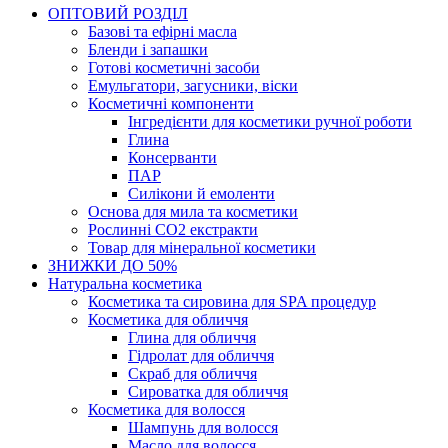
ОПТОВИЙ РОЗДІЛ
Базові та ефірні масла
Бленди і запашки
Готові косметичні засоби
Емульгатори, загусники, віски
Косметичні компоненти
Інгредієнти для косметики ручної роботи
Глина
Консерванти
ПАР
Силікони й емоленти
Основа для мила та косметики
Рослинні СО2 екстракти
Товар для мінеральної косметики
ЗНИЖКИ ДО 50%
Натуральна косметика
Косметика та сировина для SPA процедур
Косметика для обличчя
Глина для обличчя
Гідролат для обличчя
Скраб для обличчя
Сироватка для обличчя
Косметика для волосся
Шампунь для волосся
Масло для волосся