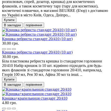
розпилювач, спрей, дозатор, кришка) для косметичних
флаконів, а також косметичну тару (тару для косметики),
косметичні пляшечки, в магазині BEURRE (Б'юр) з доставкою
по Україні в місто Київ, Одеса, Дніпро,..
Купити
В закладки
порівняння
Кришка ребриста стандарт 20/410 (10 шт)
30.00 грн.
Кришка ребриста стандарт 20/410 (10 шт)
30.00 грн.
Біла пластикова ребриста кришка із стандартом горловини
20/410 Набір кришок із 10 шт. відмінно підходить для будь-
яких флаконів зі стандартом горловини 20/410, наприклад,
Глорія 100 мл, Рея 30 мл, Афіна 30 мл та інші. ..
Купити
В закладки
порівняння
Кришка+крапельниця стандарт 20/410
4.80 грн.