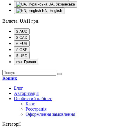
UA, Українська
EN, English
Валюта:
UAH
грн.
$ AUD
$ CAD
€ EUR
£ GBP
$ USD
грн. Гривня
Кошик
Блог
Авторизація
Особистий кабінет
Блог
Реєстрація
Оформлення замовлення
Категорії