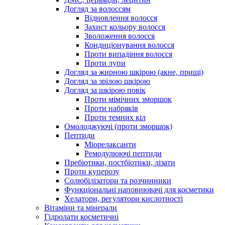
Догляд за волоссям
Відновлення волосся
Захист кольору волосся
Зволоження волосся
Кондиціонування волосся
Проти випадіння волосся
Проти лупи
Догляд за жирною шкірою (акне, прищі)
Догляд за зрілою шкірою
Догляд за шкірою повік
Проти мімічних зморшок
Проти набряків
Проти темних кіл
Омолоджуючі (проти зморшок)
Пептиди
Міорелаксанти
Ремодулюючі пептиди
Пребіотики, постбіотики, лізати
Проти куперозу
Солюбілізатори та розчинники
Функціональні наповнювачі для косметики
Хелатори, регулятори кислотності
Вітаміни та мінерали
Гідролати косметичні