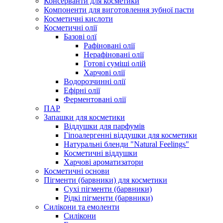
Консерванти для косметики
Компоненти для виготовлення зубної пасти
Косметичні кислоти
Косметичні олії
Базові олї
Рафіновані олії
Нерафіновані олії
Готові суміші олій
Харчові олії
Водорозчинні олії
Ефірні олії
Ферментовані олії
ПАР
Запашки для косметики
Віддушки для парфумів
Гіпоалергенні віддушки для косметики
Натуральні бленди "Natural Feelings"
Косметичні віддушки
Харчові ароматизатори
Косметичні основи
Пігменти (барвники) для косметики
Сухі пігменти (барвники)
Рідкі пігменти (барвники)
Силікони та емоленти
Силікони