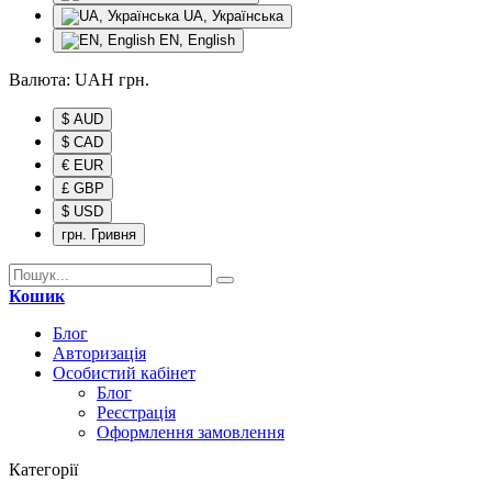
UA, Українська
EN, English
Валюта:
UAH
грн.
$ AUD
$ CAD
€ EUR
£ GBP
$ USD
грн. Гривня
Кошик
Блог
Авторизація
Особистий кабінет
Блог
Реєстрація
Оформлення замовлення
Категорії