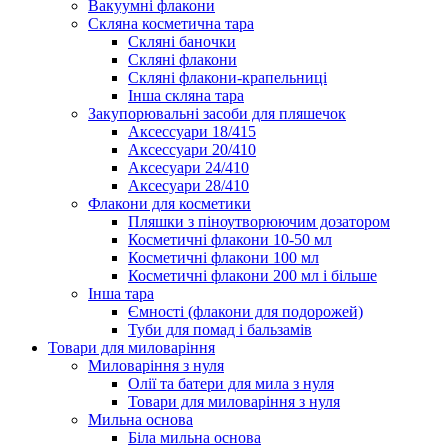
Вакуумні флакони
Скляна косметична тара
Скляні баночки
Скляні флакони
Скляні флакони-крапельниці
Інша скляна тара
Закупорювальні засоби для пляшечок
Аксессуари 18/415
Аксессуари 20/410
Аксесуари 24/410
Аксесуари 28/410
Флакони для косметики
Пляшки з піноутворюючим дозатором
Косметичні флакони 10-50 мл
Косметичні флакони 100 мл
Косметичні флакони 200 мл і більше
Інша тара
Ємності (флакони для подорожей)
Туби для помад і бальзамів
Товари для миловаріння
Миловаріння з нуля
Олії та батери для мила з нуля
Товари для миловаріння з нуля
Мильна основа
Біла мильна основа