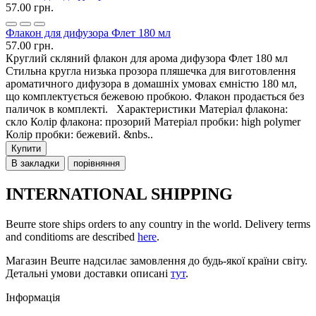
57.00 грн.
Флакон для дифузора Флет 180 мл
57.00 грн.
Круглий скляний флакон для арома дифузора Флет 180 мл
Стильна кругла низька прозора пляшечка для виготовлення
ароматичного дифузора в домашніх умовах ємністю 180 мл,
що комплектується бежевою пробкою. Флакон продається без
паличок в комплекті. Характеристики Матеріал флакона:
скло Колір флакона: прозорий Матеріал пробки: high polymer
Колір пробки: бежевий. &nbs..
Купити
В закладки
порівняння
INTERNATIONAL SHIPPING
Beurre store ships orders to any country in the world. Delivery terms
and conditioms are described
here
.
Магазин Beurre надсилає замовлення до будь-якої країни світу.
Детальні умови доставки описані
тут
.
Інформація