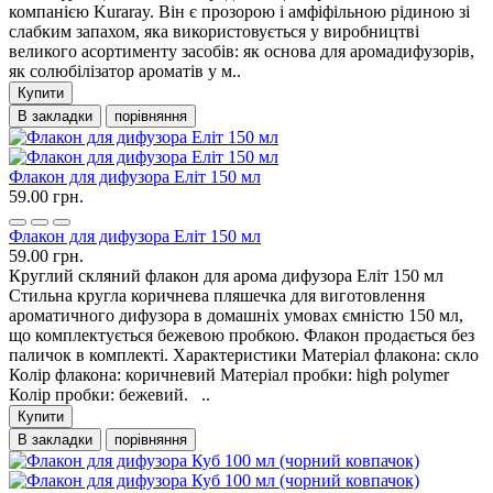
компанією Kuraray. Він є прозорою і амфіфільною рідиною зі
слабким запахом, яка використовується у виробництві
великого асортименту засобів: як основа для аромадифузорів,
як солюбілізатор ароматів у м..
Купити
В закладки
порівняння
Флакон для дифузора Еліт 150 мл
59.00 грн.
Флакон для дифузора Еліт 150 мл
59.00 грн.
Круглий скляний флакон для арома дифузора Еліт 150 мл
Стильна кругла коричнева пляшечка для виготовлення
ароматичного дифузора в домашніх умовах ємністю 150 мл,
що комплектується бежевою пробкою. Флакон продається без
паличок в комплекті. Характеристики Матеріал флакона: скло
Колір флакона: коричневий Матеріал пробки: high polymer
Колір пробки: бежевий. ..
Купити
В закладки
порівняння