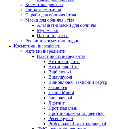
Косметика для тіла
Глина косметична
Скраби для обличчя і тіла
Маски для обличчя і тіла
Альгінатні маски для обличчя
Мус-маски
Патчи под глаза
Рослинні косметичні пудри
Косметичні інгредієнти
Активні інгредієнти
Властивості інгредієнтів
Антиоксиданти
Антицелюлітні
Відбілюючі
Відлущуючі
Відновлюючі захисний бар'єр
Загоюючі
Заспокійливі
Зволожуючі
Ліфтинг
Протизапальні
Протинабрякові та дренуючі
Регенеруючі
Розігрівальні та охолоджуючі
ДМС, цераміди, лецитин