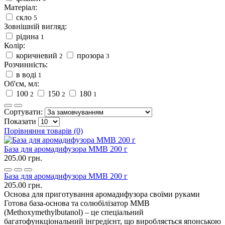
Матеріал:
скло
5
Зовнішній вигляд:
рідина
1
Колір:
коричневий
прозора
2
3
Розчинність:
в воді
1
Об'єм, мл:
100
150
180
2
2
1
Сортувати:
Показати
Порівняння товарів (0)
База для аромадифузора MMB 200 г
205.00 грн.
База для аромадифузора MMB 200 г
205.00 грн.
Основа для приготування аромадифузора своїми руками
Готова база-основа та солюбілізатор MMB
(Methoxymethylbutanol) – це спеціальний
багатофункціональний інгредієнт, що виробляється японською