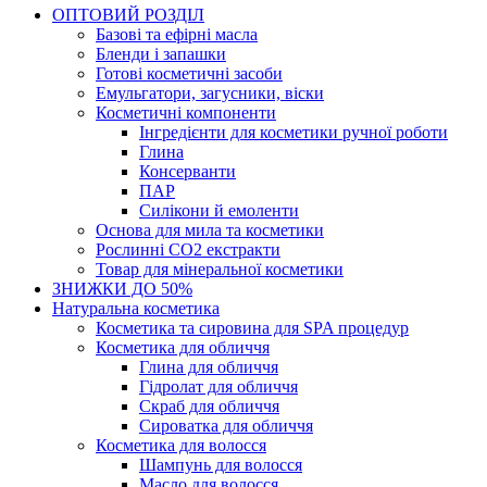
ОПТОВИЙ РОЗДІЛ
Базові та ефірні масла
Бленди і запашки
Готові косметичні засоби
Емульгатори, загусники, віски
Косметичні компоненти
Інгредієнти для косметики ручної роботи
Глина
Консерванти
ПАР
Силікони й емоленти
Основа для мила та косметики
Рослинні СО2 екстракти
Товар для мінеральної косметики
ЗНИЖКИ ДО 50%
Натуральна косметика
Косметика та сировина для SPA процедур
Косметика для обличчя
Глина для обличчя
Гідролат для обличчя
Скраб для обличчя
Сироватка для обличчя
Косметика для волосся
Шампунь для волосся
Масло для волосся