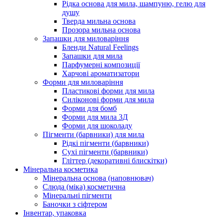
Рідка основа для мила, шампуню, гелю для
душу
Тверда мильна основа
Прозора мильна основа
Запашки для миловаріння
Бленди Natural Feelings
Запашки для мила
Парфумерні композиції
Харчові ароматизатори
Форми для миловаріння
Пластикові форми для мила
Силіконові форми для мила
Форми для бомб
Форми для мила 3Д
Форми для шоколаду
Пігменти (барвники) для мила
Рідкі пігменти (барвники)
Сухі пігменти (барвники)
Гліттер (декоративні блискітки)
Мінеральна косметика
Мінеральна основа (наповнювач)
Слюда (міка) косметична
Мінеральні пігменти
Баночки з сіфтером
Інвентар, упаковка