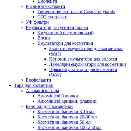
Емоленти
Рослинні екстракти
Гліцеринові екстракти Cosme-phytamis
СО2 екстракти
УФ фільтри
Емульгатори, загусники, воски
Загусники (гелеутворювачі)
Воски
Емульгатори для косметики
Зворотні емульгатори для косметики
(W/O)
Катіонні емульгатори для волосся
Ламелярні емульгатори для косметики
Прямі емульгатори для косметики
(O/W)
Ексфоліанти
Тара для косметики
Алюмінієва тара
Алюмінієві баночки
Алюмінієві кришки, флакони
Баночки для косметики
Косметичні баночки 3-15 мл
Косметичні баночки 20-30 мл
Косметичні баночки 50 мл
Косметичні баночки 100-250 мл