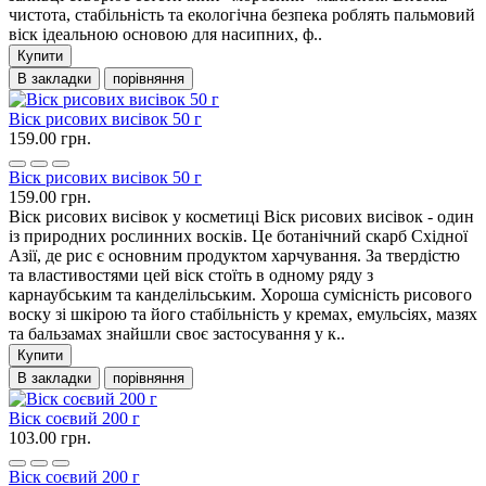
чистота, стабільність та екологічна безпека роблять пальмовий
віск ідеальною основою для насипних, ф..
Купити
В закладки
порівняння
Віск рисових висівок 50 г
159.00 грн.
Віск рисових висівок 50 г
159.00 грн.
Віск рисових висівок у косметиці Віск рисових висівок - один
із природних рослинних восків. Це ботанічний скарб Східної
Азії, де рис є основним продуктом харчування. За твердістю
та властивостями цей віск стоїть в одному ряду з
карнаубським та канделільським. Хороша сумісність рисового
воску зі шкірою та його стабільність у кремах, емульсіях, мазях
та бальзамах знайшли своє застосування у к..
Купити
В закладки
порівняння
Віск соєвий 200 г
103.00 грн.
Віск соєвий 200 г