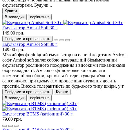
емульгаторами. Будучи ..
Купити
В закладки
порівняння
Емульгатор Amisol Soft 30 г
149.00 грн.
Повідомити про наявність
Емульгатор Amisol Soft 30 г
149.00 грн.
М'який фосфоліпідний емульгатор на основі лецитину Амісол
софт Amisol soft являє собою натуральний біоміметичний
емульгатор рослинного походження з високими показниками
біорозкладності. Амісол софт дозволяє виготовляти
косметичні лосьйони, креми та батери з ультра м'якою
сенсорикою, при цьому сам процес приготування досить
простий. Висока толерантність до будь-якого типу шкіри, у т..
Повідомити про наявність
Купити
В закладки
порівняння
Емульгатор BTMS (катіонний) 30 г
79.00 грн.
Емульгатор BTMS (катіонний) 30 г