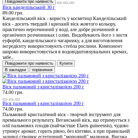
Повідомити про наявність
Віск канделільський 30 г
89.00 грн.
Канделільський віск - користь у косметиці Канделільський
віск - досить твердий і крихкий віск жовтого кольору,
практично нерозчинний у воді, але добре розчинний в
органічних розчинниках і оліях. Видобувають його з листя
еуфорбії, канделільського чагарнику, а для виготовлення
інгредієнту використовують стебла рослини. Компонент
широко використовується в водовідштовхувальних кремах,
забе..
Повідомити про наявність
Купити
В закладки
порівняння
Віск пальмовий з кристалізацією 200 г
74.00 грн.
Віск пальмовий з кристалізацією 200 г
74.00 грн.
Пальмовий кристалічний віск - творчий інструмент для
преміального результату. Веганський віск, що отримується з
олії пальмових плодів (найчастіше Elaeis guineensis), чудово
утримує аромат, горить рівно, без кіптяви, а при правильній
заливці створює естетичний "морозний" малюнок. Висока