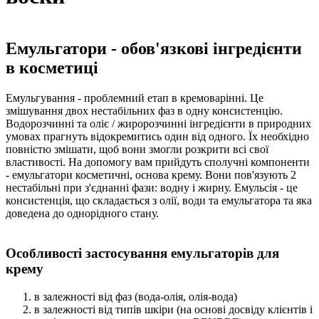
Емульгатори - обов'язкові інгредієнти
в косметиці
Емульгування - проблемний етап в кремоварінні. Це
змішування двох нестабільних фаз в одну консистенцію.
Водорозчинні та оліє / жиророзчинні інгредієнти в природних
умовах прагнуть відокремитись один від одного. Їх необхідно
повністю змішати, щоб вони змогли розкрити всі свої
властивості. На допомогу вам прийдуть сполучні компоненти
- емульгатори косметичні, основа крему. Вони пов'язують 2
нестабільні при з'єднанні фази: водну і жирну. Емульсія - це
консистенція, що складається з олії, води та емульгатора та яка
доведена до однорідного стану.
Особливості застосування емульгаторів для
крему
в залежності від фаз (вода-олія, олія-вода)
в залежності від типів шкіри (на основі досвіду клієнтів і