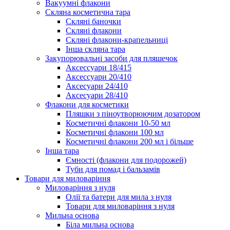
Вакуумні флакони
Скляна косметична тара
Скляні баночки
Скляні флакони
Скляні флакони-крапельниці
Інша скляна тара
Закупорювальні засоби для пляшечок
Аксессуари 18/415
Аксессуари 20/410
Аксесуари 24/410
Аксесуари 28/410
Флакони для косметики
Пляшки з піноутворюючим дозатором
Косметичні флакони 10-50 мл
Косметичні флакони 100 мл
Косметичні флакони 200 мл і більше
Інша тара
Ємності (флакони для подорожей)
Туби для помад і бальзамів
Товари для миловаріння
Миловаріння з нуля
Олії та батери для мила з нуля
Товари для миловаріння з нуля
Мильна основа
Біла мильна основа