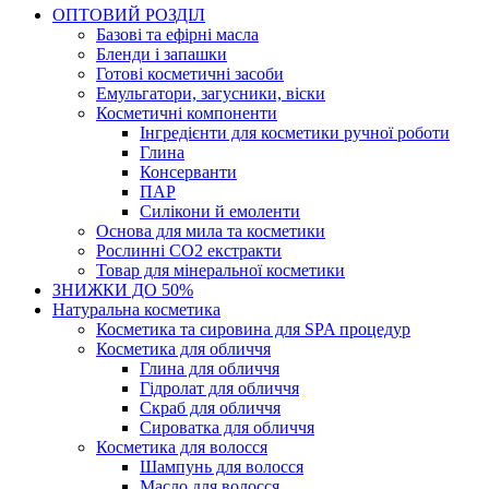
ОПТОВИЙ РОЗДІЛ
Базові та ефірні масла
Бленди і запашки
Готові косметичні засоби
Емульгатори, загусники, віски
Косметичні компоненти
Інгредієнти для косметики ручної роботи
Глина
Консерванти
ПАР
Силікони й емоленти
Основа для мила та косметики
Рослинні СО2 екстракти
Товар для мінеральної косметики
ЗНИЖКИ ДО 50%
Натуральна косметика
Косметика та сировина для SPA процедур
Косметика для обличчя
Глина для обличчя
Гідролат для обличчя
Скраб для обличчя
Сироватка для обличчя
Косметика для волосся
Шампунь для волосся
Масло для волосся