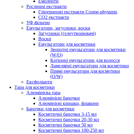
Емоленти
Рослинні екстракти
Гліцеринові екстракти Cosme-phytamis
СО2 екстракти
УФ фільтри
Емульгатори, загусники, воски
Загусники (гелеутворювачі)
Воски
Емульгатори для косметики
Зворотні емульгатори для косметики
(W/O)
Катіонні емульгатори для волосся
Ламелярні емульгатори для косметики
Прямі емульгатори для косметики
(O/W)
Ексфоліанти
Тара для косметики
Алюмінієва тара
Алюмінієві баночки
Алюмінієві кришки, флакони
Баночки для косметики
Косметичні баночки 3-15 мл
Косметичні баночки 20-30 мл
Косметичні баночки 50 мл
Косметичні баночки 100-250 мл