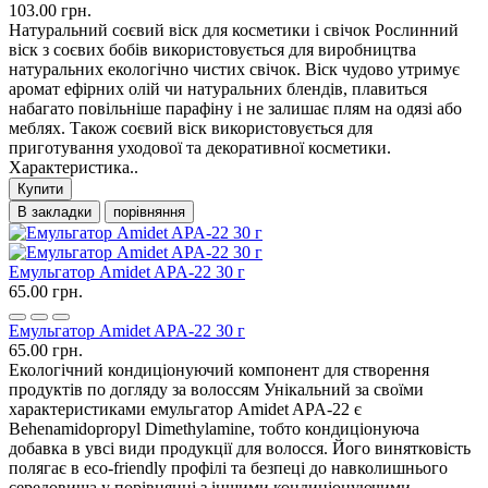
103.00 грн.
Натуральний соєвий віск для косметики і свічок Рослинний
віск з соєвих бобів використовується для виробництва
натуральних екологічно чистих свічок. Віск чудово утримує
аромат ефірних олій чи натуральних блендів, плавиться
набагато повільніше парафіну і не залишає плям на одязі або
меблях. Також соєвий віск використовується для
приготування уходової та декоративної косметики.
Характеристика..
Купити
В закладки
порівняння
Емульгатор Amidet APA-22 30 г
65.00 грн.
Емульгатор Amidet APA-22 30 г
65.00 грн.
Екологічний кондиціонуючий компонент для створення
продуктів по догляду за волоссям Унікальний за своїми
характеристиками емульгатор Amidet APA-22 є
Behenamidopropyl Dimethylamine, тобто кондиціонуюча
добавка в увсі види продукції для волосся. Його винятковість
полягає в eco-friendly профілі та безпеці до навколишнього
середовища у порівнянні з іншими кондиціонуючими