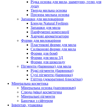
Рідка основа для мила, шампуню, гелю для
душу
Тверда мильна основа
Прозора мильна основа
Запашки для миловаріння
Бленди Natural Feelings
Запашки для мила
Парфумерні композиції
Харчові ароматизатори
Форми для миловаріння
Пластикові форми для мила
Силіконові форми для мила
Форми для бомб
Форми для мила 3Д
Форми для шоколаду
Пігменти (барвники) для мила
Рідкі пігменти (барвники)
Сухі пігменти (барвники)
Гліттер (декоративні блискітки)
Мінеральна косметика
Мінеральна основа (наповнювач)
Слюда (міка) косметична
Мінеральні пігменти
Баночки з сіфтером
Інвентар, упаковка