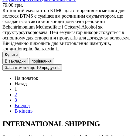
79.00 грн.
Катіонний емульгатор БТМС для створення косметики для
волосся BTMS є сумішевим рослинним емульгатором, що
складається з активної кондиціонуючої речовини
Behentrimonium Methosulfate і Cetearyl Alcohol як
структуроутворювача. Цей емульгатор використовується в
основному для створення продуктів для догляду за волоссям.
Він ідеально підходить для виготовлення шампунів,
кондиціонерів, бальзамів і..
Купити
В закладки
порівняння
Завантажити ще 10 продуктів
На початок
Назад
1
2
3
Вперед
В кінець
INTERNATIONAL SHIPPING