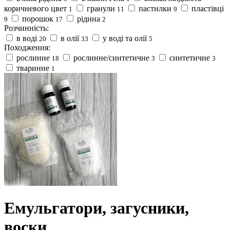
коричневого цвет
гранули
пастилки
пластівці
1
11
9
порошок
рідина
9
17
2
Розчинність:
в воді
в олії
у воді та олії
20
33
5
Походження:
рослинне
рослинне/синтетичне
синтетичне
18
3
3
тваринне
1
Емульгатори, загусники,
воски