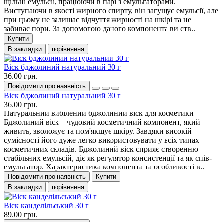
щільні емульсії, працюючи в парі з емульгаторами.
Виступаючи в якості жирного спирту, він загущує емульсії, але
при цьому не залишає відчуття жирності на шкірі та не
забиває пори. За допомогою даного компонента ви ств..
Купити
В закладки
порівняння
Віск бджолиний натуральний 30 г
36.00 грн.
Повідомити про наявність
Віск бджолиний натуральний 30 г
36.00 грн.
Натуральний вибілений бджолиний віск для косметики
Бджолиний віск – чудовий косметичний компонент, який
живить, зволожує та пом'якшує шкіру. Завдяки високій
сумісності його дуже легко використовувати у всіх типах
косметичних складів. Бджолиний віск сприяє створенню
стабільних емульсій, діє як регулятор консистенції та як спів-
емульгатор. Характеристика компонента та особливості в..
Повідомити про наявність
Купити
В закладки
порівняння
Віск канделільський 30 г
89.00 грн.