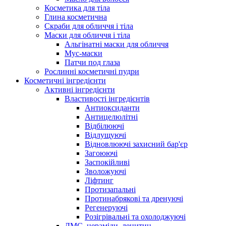
Косметика для тіла
Глина косметична
Скраби для обличчя і тіла
Маски для обличчя і тіла
Альгінатні маски для обличчя
Мус-маски
Патчи под глаза
Рослинні косметичні пудри
Косметичні інгредієнти
Активні інгредієнти
Властивості інгредієнтів
Антиоксиданти
Антицелюлітні
Відбілюючі
Відлущуючі
Відновлюючі захисний бар'єр
Загоюючі
Заспокійливі
Зволожуючі
Ліфтинг
Протизапальні
Протинабрякові та дренуючі
Регенеруючі
Розігрівальні та охолоджуючі
ДМС, цераміди, лецитин