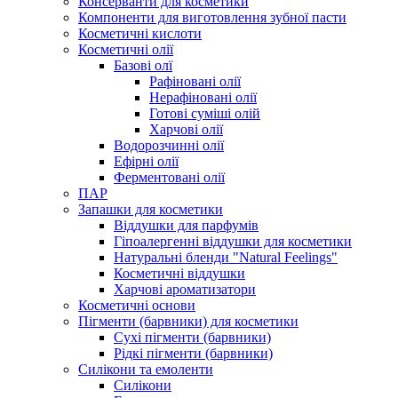
Консерванти для косметики
Компоненти для виготовлення зубної пасти
Косметичні кислоти
Косметичні олії
Базові олї
Рафіновані олії
Нерафіновані олії
Готові суміші олій
Харчові олії
Водорозчинні олії
Ефірні олії
Ферментовані олії
ПАР
Запашки для косметики
Віддушки для парфумів
Гіпоалергенні віддушки для косметики
Натуральні бленди "Natural Feelings"
Косметичні віддушки
Харчові ароматизатори
Косметичні основи
Пігменти (барвники) для косметики
Сухі пігменти (барвники)
Рідкі пігменти (барвники)
Силікони та емоленти
Силікони