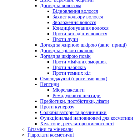
Догляд за волоссям
Відновлення волосся
Захист кольору волосся
Зволоження волосся
Кондиціонування волосся
Проти випадіння волосся
Проти лупи
Догляд за жирною шкірою (акне, прищі)
Догляд за зрілою шкірою
Догляд за шкірою повік
Проти мімічних зморшок
Проти набряків
Проти темних кіл
Омолоджуючі (проти зморшок)
Пептиди
Міорелаксанти
Ремодулюючі пептиди
Пребіотики, постбіотики, лізати
Проти куперозу
Солюбілізатори та розчинники
Функціональні наповнювачі для косметики
Хелатори, регулятори кислотності
Вітаміни та мінерали
Гідролати косметичні