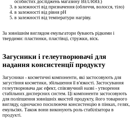
особистих досліджень магазину BEURRE)
в залежності від призначення (обличчя, волосся, тіло)
в залежності від рівня pH
в залежності від температури нагріву.
За зовнішнім виглядом емульгатори бувають рідкими і
твердими: пластинки, пластівці, стружки, віск.
Загусники і гелеутворювачі для
надання консистенції продукту
Загусники - косметичні компоненти, які застосовують для
загустіння косметики, збільшення її в'язкості. Застосування
гелеутворювача дає ефект, співзвучний назві - утворення
стабільних дисперсних систем. Ці компоненти застосовують
для поліпшення зовнішніх якостей продукту, його товарного
вигляду, одночасно посилюючи консистенцію в пінках, гелях,
емульсіях. Також вони виконують роль стабілізатора в
продукті.