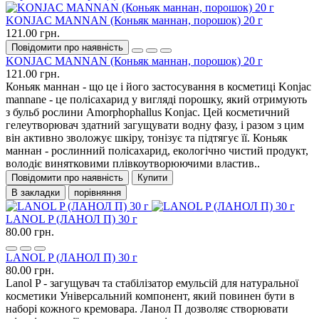
KONJAC MANNAN (Коньяк маннан, порошок) 20 г
121.00 грн.
Повідомити про наявність
KONJAC MANNAN (Коньяк маннан, порошок) 20 г
121.00 грн.
Коньяк маннан - що це і його застосування в косметиці Konjac
mannane - це полісахарид у вигляді порошку, який отримують
з бульб рослини Amorphophallus Konjac. Цей косметичний
гелеутворювач здатний загущувати водну фазу, і разом з цим
він активно зволожує шкіру, тонізує та підтягує її. Коньяк
маннан - рослинний полісахарид, екологічно чистий продукт,
володіє винятковими плівкоутворюючими властив..
Повідомити про наявність
Купити
В закладки
порівняння
LANOL P (ЛАНОЛ П) 30 г
80.00 грн.
LANOL P (ЛАНОЛ П) 30 г
80.00 грн.
Lanol P - загущувач та стабілізатор емульсій для натуральної
косметики Універсальний компонент, який повинен бути в
наборі кожного кремовара. Ланол П дозволяє створювати