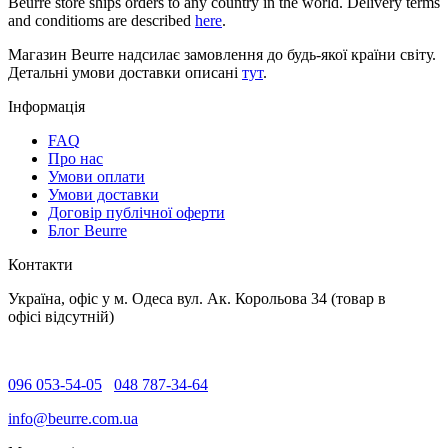
Beurre store ships orders to any country in the world. Delivery terms
and conditioms are described
here
.
Магазин Beurre надсилає замовлення до будь-якої країни світу.
Детальні умови доставки описані
тут
.
Інформація
FAQ
Про нас
Умови оплати
Умови доставки
Договір публічної оферти
Блог Beurre
Контакти
Україна, офіс у м. Одеса вул. Ак. Корольова 34 (товар в
офісі відсутній)
096 053-54-05
048 787-34-64
info@beurre.com.ua