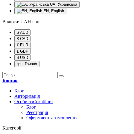
UA, Українська
EN, English
Валюта:
UAH
грн.
$ AUD
$ CAD
€ EUR
£ GBP
$ USD
грн. Гривня
Кошик
Блог
Авторизація
Особистий кабінет
Блог
Реєстрація
Оформлення замовлення
Категорії