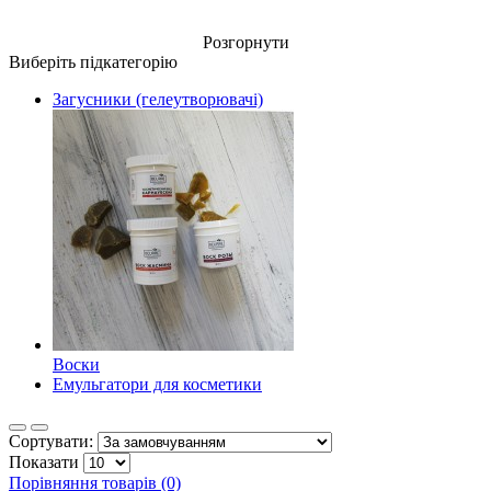
Розгорнути
Виберіть підкатегорію
Загусники (гелеутворювачі)
Воски
Емульгатори для косметики
Сортувати:
Показати
Порівняння товарів (0)