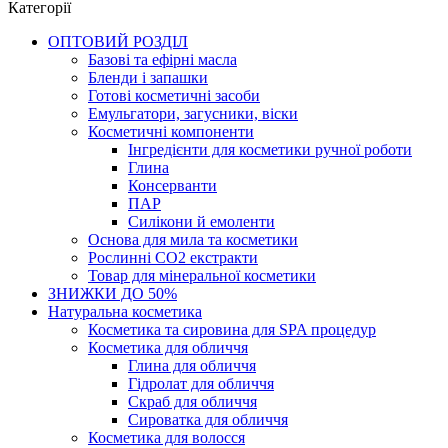
Категорії
ОПТОВИЙ РОЗДІЛ
Базові та ефірні масла
Бленди і запашки
Готові косметичні засоби
Емульгатори, загусники, віски
Косметичні компоненти
Інгредієнти для косметики ручної роботи
Глина
Консерванти
ПАР
Силікони й емоленти
Основа для мила та косметики
Рослинні СО2 екстракти
Товар для мінеральної косметики
ЗНИЖКИ ДО 50%
Натуральна косметика
Косметика та сировина для SPA процедур
Косметика для обличчя
Глина для обличчя
Гідролат для обличчя
Скраб для обличчя
Сироватка для обличчя
Косметика для волосся