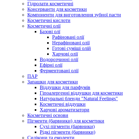
Гідролати косметичні
Консерванти для косметики
Компоненти для виготовлення зубної пасти
Косметичні кислоти
Косметичні олії
Базові олї
Рафіновані олії
Нерафіновані олії
Готові суміші олій
Харчові олії
Водорозчинні олії
Ефірні олії
Ферментовані олії
ПАР
Запашки для косметики
Віддушки для парфумів
Гіпоалергенні віддушки для косметики
Натуральні бленди "Natural Feelings"
Косметичні віддушки
Харчові ароматизатори
Косметичні основи
Пігменти (барвники) для косметики
Сухі пігменти (барвники)
Рідкі пігменти (барвники)
Силікони та емоленти