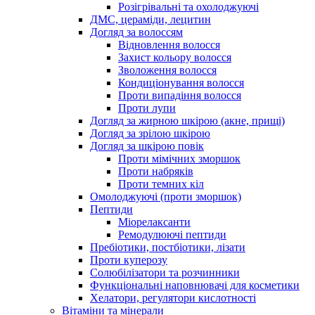
Розігрівальні та охолоджуючі
ДМС, цераміди, лецитин
Догляд за волоссям
Відновлення волосся
Захист кольору волосся
Зволоження волосся
Кондиціонування волосся
Проти випадіння волосся
Проти лупи
Догляд за жирною шкірою (акне, прищі)
Догляд за зрілою шкірою
Догляд за шкірою повік
Проти мімічних зморшок
Проти набряків
Проти темних кіл
Омолоджуючі (проти зморшок)
Пептиди
Міорелаксанти
Ремодулюючі пептиди
Пребіотики, постбіотики, лізати
Проти куперозу
Солюбілізатори та розчинники
Функціональні наповнювачі для косметики
Хелатори, регулятори кислотності
Вітаміни та мінерали