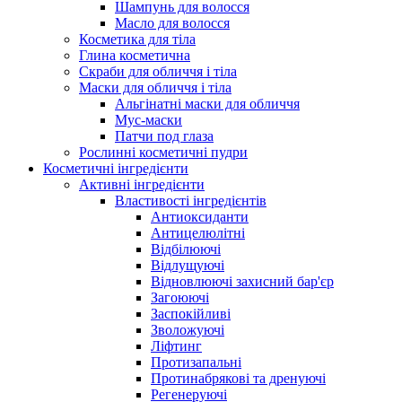
Шампунь для волосся
Масло для волосся
Косметика для тіла
Глина косметична
Скраби для обличчя і тіла
Маски для обличчя і тіла
Альгінатні маски для обличчя
Мус-маски
Патчи под глаза
Рослинні косметичні пудри
Косметичні інгредієнти
Активні інгредієнти
Властивості інгредієнтів
Антиоксиданти
Антицелюлітні
Відбілюючі
Відлущуючі
Відновлюючі захисний бар'єр
Загоюючі
Заспокійливі
Зволожуючі
Ліфтинг
Протизапальні
Протинабрякові та дренуючі
Регенеруючі