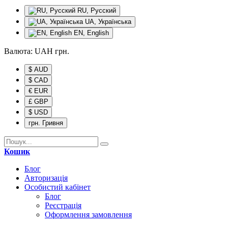
RU, Русский
UA, Українська
EN, English
Валюта:
UAH
грн.
$ AUD
$ CAD
€ EUR
£ GBP
$ USD
грн. Гривня
Кошик
Блог
Авторизація
Особистий кабінет
Блог
Реєстрація
Оформлення замовлення