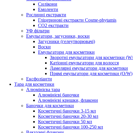
Силікони
Емоленти
Рослинні екстракти
Гліцеринові екстракти Cosme-phytamis
СО2 екстракти
УФ фільтри
Емульгатори, загусники, воски
Загусники (гелеутворювачі)
Воски
Емульгатори для косметики
Зворотні емульгатори для косметики (W
Катіонні емульгатори для волосся
Ламелярні емульгатори для косметики
Прямі емульгатори для косметики (O/W)
Ексфоліанти
Тара для косметики
Алюмінієва тара
Алюмінієві баночки
Алюмінієві кришки, флакони
Баночки для косметики
Косметичні баночки 3-15 мл
Косметичні баночки 20-30 мл
Косметичні баночки 50 мл
Косметичні баночки 100-250 мл
Вакуумні флакони