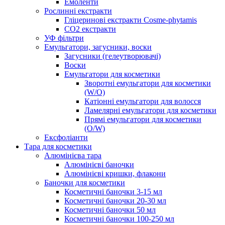
Емоленти
Рослинні екстракти
Гліцеринові екстракти Cosme-phytamis
СО2 екстракти
УФ фільтри
Емульгатори, загусники, воски
Загусники (гелеутворювачі)
Воски
Емульгатори для косметики
Зворотні емульгатори для косметики
(W/O)
Катіонні емульгатори для волосся
Ламелярні емульгатори для косметики
Прямі емульгатори для косметики
(O/W)
Ексфоліанти
Тара для косметики
Алюмінієва тара
Алюмінієві баночки
Алюмінієві кришки, флакони
Баночки для косметики
Косметичні баночки 3-15 мл
Косметичні баночки 20-30 мл
Косметичні баночки 50 мл
Косметичні баночки 100-250 мл