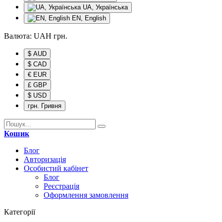
UA, Українська
EN, English
Валюта:
UAH
грн.
$ AUD
$ CAD
€ EUR
£ GBP
$ USD
грн. Гривня
Кошик
Блог
Авторизація
Особистий кабінет
Блог
Реєстрація
Оформлення замовлення
Категорії