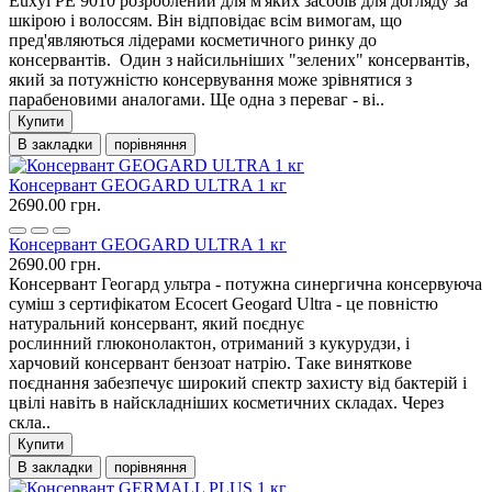
Euxyl PE 9010 розроблений для м'яких засобів для догляду за
шкірою і волоссям. Він відповідає всім вимогам, що
пред'являються лідерами косметичного ринку до
консервантів. Один з найсильніших "зелених" консервантів,
який за потужністю консервування може зрівнятися з
парабеновими аналогами. Ще одна з переваг - ві..
Купити
В закладки
порівняння
Консервант GEOGARD ULTRA 1 кг
2690.00 грн.
Консервант GEOGARD ULTRA 1 кг
2690.00 грн.
Консервант Геогард ультра - потужна синергична консервуюча
суміш з сертифікатом Ecocert Geogard Ultra - це повністю
натуральний консервант, який поєднує
рослинний глюконолактон, отриманий з кукурудзи, і
харчовий консервант бензоат натрію. Таке виняткове
поєднання забезпечує широкий спектр захисту від бактерій і
цвілі навіть в найскладніших косметичних складах. Через
скла..
Купити
В закладки
порівняння