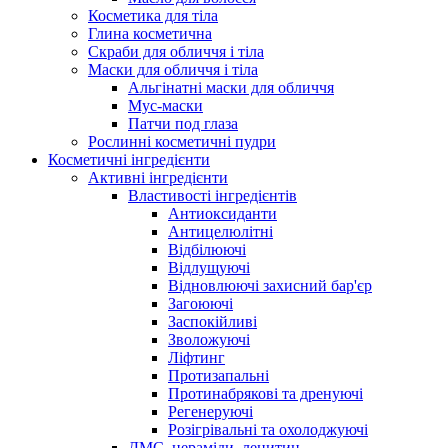
Косметика для тіла
Глина косметична
Скраби для обличчя і тіла
Маски для обличчя і тіла
Альгінатні маски для обличчя
Мус-маски
Патчи под глаза
Рослинні косметичні пудри
Косметичні інгредієнти
Активні інгредієнти
Властивості інгредієнтів
Антиоксиданти
Антицелюлітні
Відбілюючі
Відлущуючі
Відновлюючі захисний бар'єр
Загоюючі
Заспокійливі
Зволожуючі
Ліфтинг
Протизапальні
Протинабрякові та дренуючі
Регенеруючі
Розігрівальні та охолоджуючі
ДМС, цераміди, лецитин