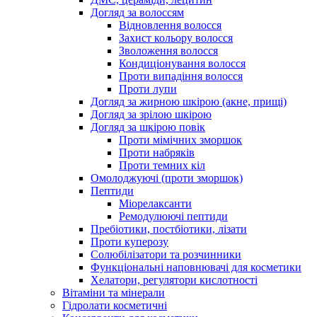
Догляд за волоссям
Відновлення волосся
Захист кольору волосся
Зволоження волосся
Кондиціонування волосся
Проти випадіння волосся
Проти лупи
Догляд за жирною шкірою (акне, прищі)
Догляд за зрілою шкірою
Догляд за шкірою повік
Проти мімічних зморшок
Проти набряків
Проти темних кіл
Омолоджуючі (проти зморшок)
Пептиди
Міорелаксанти
Ремодулюючі пептиди
Пребіотики, постбіотики, лізати
Проти куперозу
Солюбілізатори та розчинники
Функціональні наповнювачі для косметики
Хелатори, регулятори кислотності
Вітаміни та мінерали
Гідролати косметичні