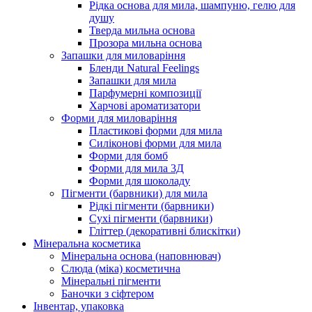
Рідка основа для мила, шампуню, гелю для
душу
Тверда мильна основа
Прозора мильна основа
Запашки для миловаріння
Бленди Natural Feelings
Запашки для мила
Парфумерні композиції
Харчові ароматизатори
Форми для миловаріння
Пластикові форми для мила
Силіконові форми для мила
Форми для бомб
Форми для мила 3Д
Форми для шоколаду
Пігменти (барвники) для мила
Рідкі пігменти (барвники)
Сухі пігменти (барвники)
Гліттер (декоративні блискітки)
Мінеральна косметика
Мінеральна основа (наповнювач)
Слюда (міка) косметична
Мінеральні пігменти
Баночки з сіфтером
Інвентар, упаковка