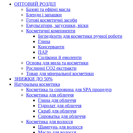
ОПТОВИЙ РОЗДІЛ
Базові та ефірні масла
Бленди і запашки
Готові косметичні засоби
Емульгатори, загусники, віски
Косметичні компоненти
Інгредієнти для косметики ручної роботи
Глина
Консерванти
ПАР
Силікони й емоленти
Основа для мила та косметики
Рослинні СО2 екстракти
Товар для мінеральної косметики
ЗНИЖКИ ДО 50%
Натуральна косметика
Косметика та сировина для SPA процедур
Косметика для обличчя
Глина для обличчя
Гідролат для обличчя
Скраб для обличчя
Сироватка для обличчя
Косметика для волосся
Шампунь для волосся
Масло для волосся