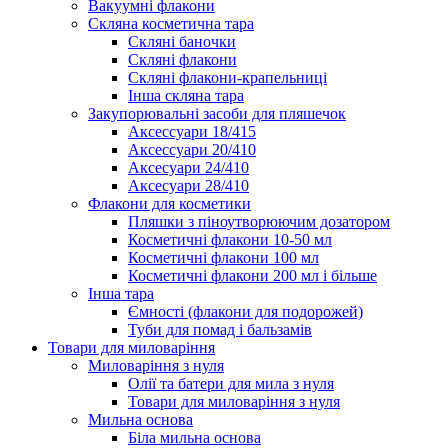
Вакуумні флакони
Скляна косметична тара
Скляні баночки
Скляні флакони
Скляні флакони-крапельниці
Інша скляна тара
Закупорювальні засоби для пляшечок
Аксессуари 18/415
Аксессуари 20/410
Аксесуари 24/410
Аксесуари 28/410
Флакони для косметики
Пляшки з піноутворюючим дозатором
Косметичні флакони 10-50 мл
Косметичні флакони 100 мл
Косметичні флакони 200 мл і більше
Інша тара
Ємності (флакони для подорожей)
Туби для помад і бальзамів
Товари для миловаріння
Миловаріння з нуля
Олії та батери для мила з нуля
Товари для миловаріння з нуля
Мильна основа
Біла мильна основа