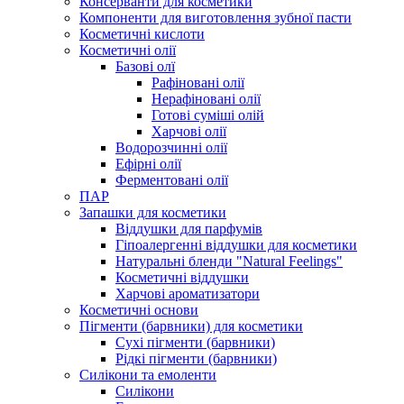
Консерванти для косметики
Компоненти для виготовлення зубної пасти
Косметичні кислоти
Косметичні олії
Базові олї
Рафіновані олії
Нерафіновані олії
Готові суміші олій
Харчові олії
Водорозчинні олії
Ефірні олії
Ферментовані олії
ПАР
Запашки для косметики
Віддушки для парфумів
Гіпоалергенні віддушки для косметики
Натуральні бленди "Natural Feelings"
Косметичні віддушки
Харчові ароматизатори
Косметичні основи
Пігменти (барвники) для косметики
Сухі пігменти (барвники)
Рідкі пігменти (барвники)
Силікони та емоленти
Силікони