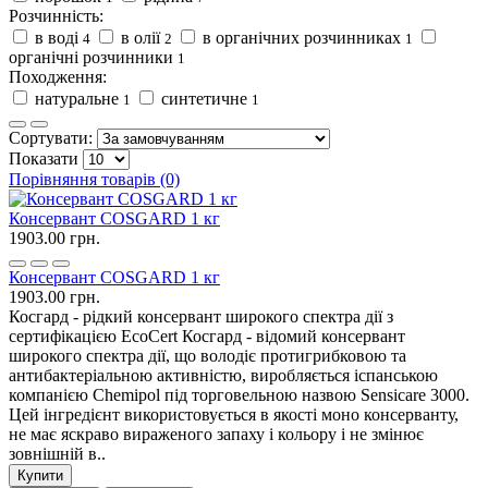
Розчинність:
в воді
в олії
в органічних розчинниках
4
2
1
органічні розчинники
1
Походження:
натуральне
синтетичне
1
1
Сортувати:
Показати
Порівняння товарів (0)
Консервант COSGARD 1 кг
1903.00 грн.
Консервант COSGARD 1 кг
1903.00 грн.
Косгард - рідкий консервант широкого спектра дії з
сертифікацією EcoCert Косгард - відомий консервант
широкого спектра дії, що володіє протигрибковою та
антибактеріальною активністю, виробляється іспанською
компанією Chemipol під торговельною назвою Sensicare 3000.
Цей інгредієнт використовується в якості моно консерванту,
не має яскраво вираженого запаху і кольору і не змінює
зовнішній в..
Купити