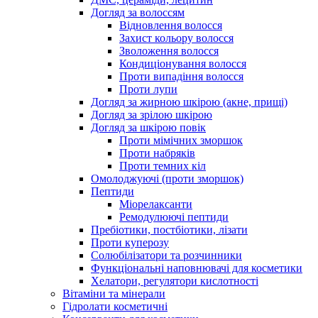
Догляд за волоссям
Відновлення волосся
Захист кольору волосся
Зволоження волосся
Кондиціонування волосся
Проти випадіння волосся
Проти лупи
Догляд за жирною шкірою (акне, прищі)
Догляд за зрілою шкірою
Догляд за шкірою повік
Проти мімічних зморшок
Проти набряків
Проти темних кіл
Омолоджуючі (проти зморшок)
Пептиди
Міорелаксанти
Ремодулюючі пептиди
Пребіотики, постбіотики, лізати
Проти куперозу
Солюбілізатори та розчинники
Функціональні наповнювачі для косметики
Хелатори, регулятори кислотності
Вітаміни та мінерали
Гідролати косметичні