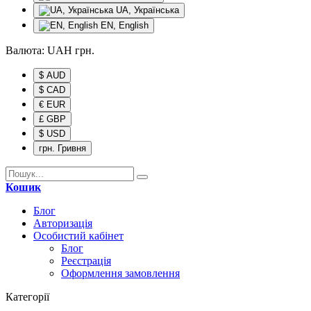
UA, Українська
EN, English
Валюта:
UAH
грн.
$ AUD
$ CAD
€ EUR
£ GBP
$ USD
грн. Гривня
Кошик
Блог
Авторизація
Особистий кабінет
Блог
Реєстрація
Оформлення замовлення
Категорії