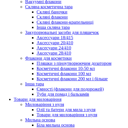
Вакуумні флакони
Скляна косметична тара
Скляні баночки
Скляні флакони
Скляні флакони-крапельниці
Інша скляна тара
Закупорювальні засоби для пляшечок
Аксессуари 18/415
Аксессуари 20/410
Аксесуари 24/410
Аксесуари 28/410
Флакони для косметики
Пляшки з піноутворюючим дозатором
Косметичні флакони 10-50 мл
Косметичні флакони 100 мл
Косметичні флакони 200 мл і більше
Інша тара
Ємності (флакони для подорожей)
Туби для помад і бальзамів
Товари для миловаріння
Миловаріння з нуля
Олії та батери для мила з нуля
Товари для миловаріння з нуля
Мильна основа
Біла мильна основа