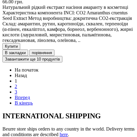
66.00 грн.
Натуральний рідкий екстракт насіння амаранту в косметиці
Характеристика компонента INCI: CO2 Amaranthus cruentus
Seed Extract Метод виробництва: докритична СО2-екстракція
Склад: амарантин, рутин, каротиноїди, сквален, терпеноїди
(α-пінен, евкаліптол, камфора, борнеол, вербенонного), жирні
кислоти (лауриловий, миристиновая, пальмітинова,
гексадекановая, лінолева, олеїнова, ..
Купити
В закладки
порівняння
Завантажити ще 10 продуктів
На початок
Назад
1
2
3
Вперед
В кінець
INTERNATIONAL SHIPPING
Beurre store ships orders to any country in the world. Delivery terms
and conditioms are described
here
.