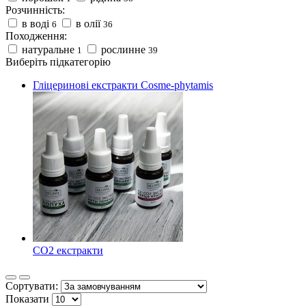
Розчинність:
в воді
в олії
6
36
Походження:
натуральне
рослинне
1
39
Виберіть підкатегорію
Гліцеринові екстракти Cosme-phytamis
СО2 екстракти
Сортувати:
Показати