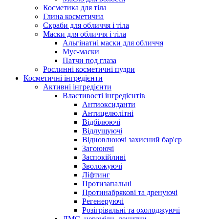
Косметика для тіла
Глина косметична
Скраби для обличчя і тіла
Маски для обличчя і тіла
Альгінатні маски для обличчя
Мус-маски
Патчи под глаза
Рослинні косметичні пудри
Косметичні інгредієнти
Активні інгредієнти
Властивості інгредієнтів
Антиоксиданти
Антицелюлітні
Відбілюючі
Відлущуючі
Відновлюючі захисний бар'єр
Загоюючі
Заспокійливі
Зволожуючі
Ліфтинг
Протизапальні
Протинабрякові та дренуючі
Регенеруючі
Розігрівальні та охолоджуючі
ДМС, цераміди, лецитин