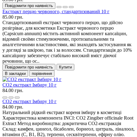
Повідомити про наявність
Екстракт перцю червоного, стандартизований 10 г
85.00 грн.
Стандартизований екстракт червоного перцю, що дійсно
розігріває, для косметики Екстракт червоного перцю
(Capsicum annuum) містить активний компонент капсаїцин,
відомий своїми стимулюючими, протизапальними та
аналгетичними властивостями, які знаходять застосування як
у догляді за шкірою, так і за волоссям. Стандартизація до 10%
капсаїцину забезпечує стабільно високий вміст діючої
речовини, що ос..
Повідомити про наявність
Купити
В закладки
порівняння
СО2 екстракт Імбиру 10 г
84.00 грн.
СО2 екстракт Імбиру 10 г
84.00 грн.
Натуральний рідкий екстракт кореня імбиру в косметиці
Характеристика компонента INCI: CO2 Zingiber officinale Root
Еxtract Метод виробництва: докритична СО2-екстракція
Склад: камфен, цинеол, бісаболен, борнеол, цитраль, ліналоол,
вітаміни (C, B1, B2), терпени, сесквітерпени, ефірну олію.