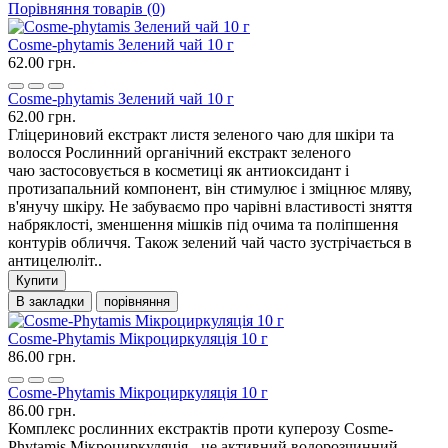
Порівняння товарів (0)
Cosme-phytamis Зелений чай 10 г
62.00 грн.
Cosme-phytamis Зелений чай 10 г
62.00 грн.
Гліцериновий екстракт листя зеленого чаю для шкіри та
волосся Рослинний органічний екстракт зеленого
чаю застосовується в косметиці як антиоксидант і
протизапальний компонент, він стимулює і зміцнює мляву,
в'янучу шкіру. Не забуваємо про чарівні властивості зняття
набряклості, зменшення мішків під очима та поліпшення
контурів обличчя. Також зелений чай часто зустрічається в
антицелюліт..
Купити
В закладки
порівняння
Cosme-Phytamis Мікроциркуляція 10 г
86.00 грн.
Cosme-Phytamis Мікроциркуляція 10 г
86.00 грн.
Комплекс рослинних екстрактів проти куперозу Cosme-
Phytamis Мікроциркуляція - це активний водорозчинний