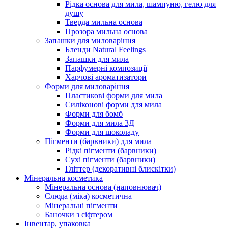
Рідка основа для мила, шампуню, гелю для
душу
Тверда мильна основа
Прозора мильна основа
Запашки для миловаріння
Бленди Natural Feelings
Запашки для мила
Парфумерні композиції
Харчові ароматизатори
Форми для миловаріння
Пластикові форми для мила
Силіконові форми для мила
Форми для бомб
Форми для мила 3Д
Форми для шоколаду
Пігменти (барвники) для мила
Рідкі пігменти (барвники)
Сухі пігменти (барвники)
Гліттер (декоративні блискітки)
Мінеральна косметика
Мінеральна основа (наповнювач)
Слюда (міка) косметична
Мінеральні пігменти
Баночки з сіфтером
Інвентар, упаковка