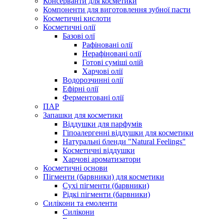
Консерванти для косметики
Компоненти для виготовлення зубної пасти
Косметичні кислоти
Косметичні олії
Базові олї
Рафіновані олії
Нерафіновані олії
Готові суміші олій
Харчові олії
Водорозчинні олії
Ефірні олії
Ферментовані олії
ПАР
Запашки для косметики
Віддушки для парфумів
Гіпоалергенні віддушки для косметики
Натуральні бленди "Natural Feelings"
Косметичні віддушки
Харчові ароматизатори
Косметичні основи
Пігменти (барвники) для косметики
Сухі пігменти (барвники)
Рідкі пігменти (барвники)
Силікони та емоленти
Силікони