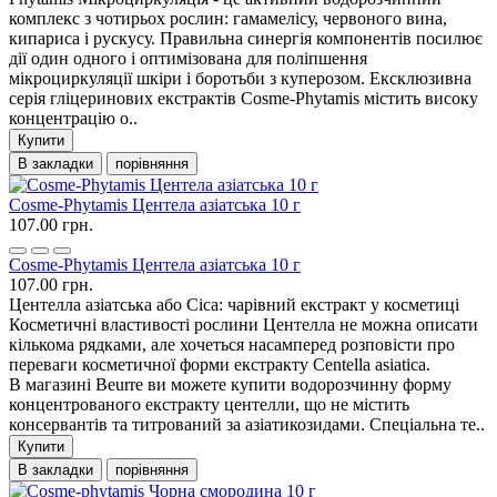
комплекс з чотирьох рослин: гамамелісу, червоного вина,
кипариса і рускусу. Правильна синергія компонентів посилює
дії один одного і оптимізована для поліпшення
мікроциркуляції шкіри і боротьби з куперозом. Ексклюзивна
серія гліцеринових екстрактів Cosme-Phytamis містить високу
концентрацію о..
Купити
В закладки
порівняння
Cosme-Phytamis Центела азіатська 10 г
107.00 грн.
Cosme-Phytamis Центела азіатська 10 г
107.00 грн.
Центелла азіатська або Cica: чарівний екстракт у косметиці
Косметичні властивості рослини Центелла не можна описати
кількома рядками, але хочеться насамперед розповісти про
переваги косметичної форми екстракту Centella asiatica.
В магазині Beurre ви можете купити водорозчинну форму
концентрованого екстракту центелли, що не містить
консервантів та титрований за азіатикозидами. Спеціальна те..
Купити
В закладки
порівняння