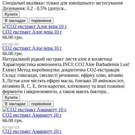
Спеціальні вказівки: тільки для зовнішнього застосування
Дозування: 0,2 - 0,5% (допуск..
Купити
В закладки
порівняння
СО2 екстракт Алое вера 10 г
66.00 грн.
СО2 екстракт Алое вера 10 г
66.00 грн.
Натуральний рідкий екстракт листя алое в косметиці
Характеристика компонента INCI: CO2 Aloe Barbadensis Leaf
Extract Метод виробництва: докритична СО2-екстракція
Склад: глікозиди, смолисті речовини, ефірну олію, вітамін
Е.Лістья алое містять ефірні масла, близько 20 амінокислот,
вітаміни В, С, Е, бета-каротин, клітковину та інші поживні
ферменти і мікроелементи, а також мають бактери..
Купити
В закладки
порівняння
СО2 екстракт Амаранту 10 г
66.00 грн.
СО2 екстракт Амаранту 10 г