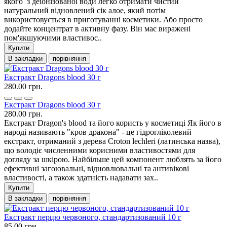
якого з деіонізованої води легко отримати чистий
натуральний відновлений сік алое, який потім
використовується в приготуванні косметики. Або просто
додайте концентрат в активну фазу. Він має виражені
пом'якшуючими властивос..
Купити
В закладки
порівняння
Екстракт Dragons blood 30 г
280.00 грн.
Екстракт Dragons blood 30 г
280.00 грн.
Екстракт Dragon's blood та його користь у косметиці Як його в
народі називають "кров дракона" - це гідрогліколевий
екстракт, отриманий з дерева Croton lechleri (латинська назва),
що володіє численними корисними властивостями для
догляду за шкірою. Найбільше цей компонент люблять за його
ефективні загоювальні, відновлювальні та антивікові
властивості, а також здатність надавати зах..
Купити
В закладки
порівняння
Екстракт перцю червоного, стандартизований 10 г
85.00 грн.