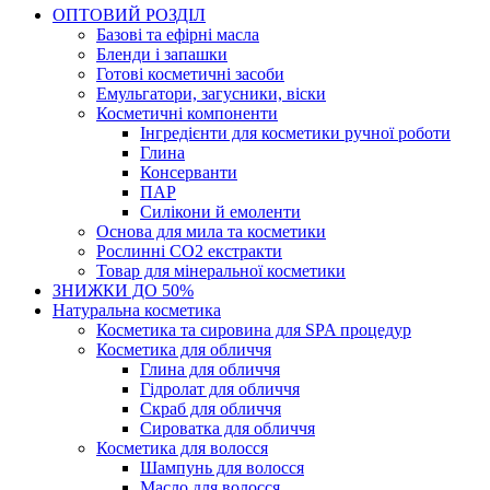
ОПТОВИЙ РОЗДІЛ
Базові та ефірні масла
Бленди і запашки
Готові косметичні засоби
Емульгатори, загусники, віски
Косметичні компоненти
Інгредієнти для косметики ручної роботи
Глина
Консерванти
ПАР
Силікони й емоленти
Основа для мила та косметики
Рослинні СО2 екстракти
Товар для мінеральної косметики
ЗНИЖКИ ДО 50%
Натуральна косметика
Косметика та сировина для SPA процедур
Косметика для обличчя
Глина для обличчя
Гідролат для обличчя
Скраб для обличчя
Сироватка для обличчя
Косметика для волосся
Шампунь для волосся
Масло для волосся