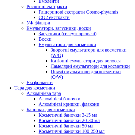
Емоленти
Рослинні екстракти
Гліцеринові екстракти Cosme-phytamis
СО2 екстракти
УФ фільтри
Емульгатори, загусники, воски
Загусники (гелеутворювачі)
Воски
Емульгатори для косметики
Зворотні емульгатори для косметики
(W/O)
Катіонні емульгатори для волосся
Ламелярні емульгатори для косметики
Прямі емульгатори для косметики
(O/W)
Ексфоліанти
Тара для косметики
Алюмінієва тара
Алюмінієві баночки
Алюмінієві кришки, флакони
Баночки для косметики
Косметичні баночки 3-15 мл
Косметичні баночки 20-30 мл
Косметичні баночки 50 мл
Косметичні баночки 100-250 мл