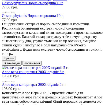
Cosme-phytamis Чорна смородина 10 г
77.00 грн.
Cosme-phytamis Чорна смородина 10 г
77.00 грн.
Гліцериновий екстракт чорної смородини в косметиці
Рослинний органічний екстракт чорної смородини
застосовується в косметиці як антиоксидант з протизапальною
активністю. Багатий склад екстракту забезпечує прекрасну
антисептичну дію, усуває тьмяний колір обличчя, зміцнює
стінки судин і виступає в ролі натурального м'якого
ексфоліанту. Додавання екстраку чорної смородини в тоніки і
тонер..
Купити
В закладки
порівняння
Алое вера концентрат 200Х organic 5 г
196.00 грн.
Алое вера концентрат 200Х organic 5 г
196.00 грн.
Концентрат Алое Вера 200: 1 - простий спосіб для
приготування алое гелю в домашніх умовах Концентрат Алое
вера являє собою кристалічний білий порошок, за допомогою