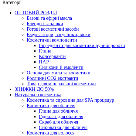
Категорії
ОПТОВИЙ РОЗДІЛ
Базові та ефірні масла
Бленди і запашки
Готові косметичні засоби
Емульгатори, загусники, віски
Косметичні компоненти
Інгредієнти для косметики ручної роботи
Глина
Консерванти
ПАР
Силікони й емоленти
Основа для мила та косметики
Рослинні СО2 екстракти
Товар для мінеральної косметики
ЗНИЖКИ ДО 50%
Натуральна косметика
Косметика та сировина для SPA процедур
Косметика для обличчя
Глина для обличчя
Гідролат для обличчя
Скраб для обличчя
Сироватка для обличчя
Косметика для волосся