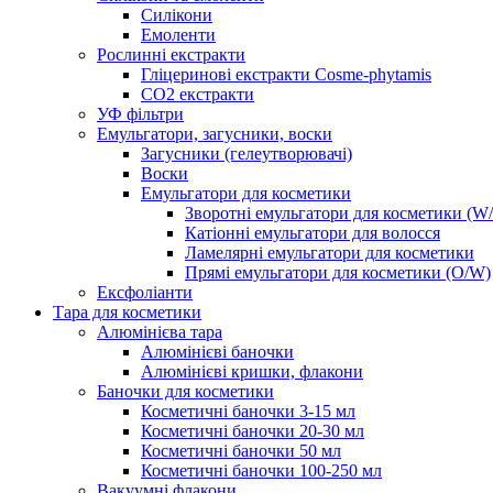
Силікони
Емоленти
Рослинні екстракти
Гліцеринові екстракти Cosme-phytamis
СО2 екстракти
УФ фільтри
Емульгатори, загусники, воски
Загусники (гелеутворювачі)
Воски
Емульгатори для косметики
Зворотні емульгатори для косметики (W
Катіонні емульгатори для волосся
Ламелярні емульгатори для косметики
Прямі емульгатори для косметики (O/W)
Ексфоліанти
Тара для косметики
Алюмінієва тара
Алюмінієві баночки
Алюмінієві кришки, флакони
Баночки для косметики
Косметичні баночки 3-15 мл
Косметичні баночки 20-30 мл
Косметичні баночки 50 мл
Косметичні баночки 100-250 мл
Вакуумні флакони