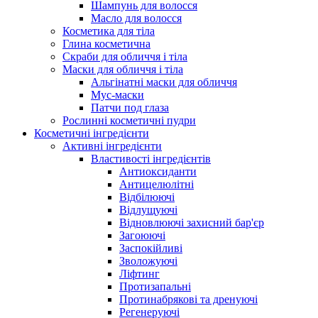
Шампунь для волосся
Масло для волосся
Косметика для тіла
Глина косметична
Скраби для обличчя і тіла
Маски для обличчя і тіла
Альгінатні маски для обличчя
Мус-маски
Патчи под глаза
Рослинні косметичні пудри
Косметичні інгредієнти
Активні інгредієнти
Властивості інгредієнтів
Антиоксиданти
Антицелюлітні
Відбілюючі
Відлущуючі
Відновлюючі захисний бар'єр
Загоюючі
Заспокійливі
Зволожуючі
Ліфтинг
Протизапальні
Протинабрякові та дренуючі
Регенеруючі