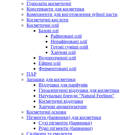
Гідролати косметичні
Консерванти для косметики
Компоненти для виготовлення зубної пасти
Косметичні кислоти
Косметичні олії
Базові олї
Рафіновані олії
Нерафіновані олії
Готові суміші олій
Харчові олії
Водорозчинні олії
Ефірні олії
Ферментовані олії
ПАР
Запашки для косметики
Віддушки для парфумів
Гіпоалергенні віддушки для косметики
Натуральні бленди "Natural Feelings"
Косметичні віддушки
Харчові ароматизатори
Косметичні основи
Пігменти (барвники) для косметики
Сухі пігменти (барвники)
Рідкі пігменти (барвники)
Силікони та емоленти