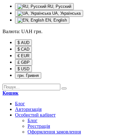
RU, Русский
UA, Українська
EN, English
Валюта:
UAH
грн.
$ AUD
$ CAD
€ EUR
£ GBP
$ USD
грн. Гривня
Кошик
Блог
Авторизація
Особистий кабінет
Блог
Реєстрація
Оформлення замовлення