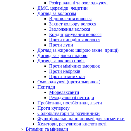
Розігрівальні та охолоджуючі
ДМС, цераміди, лецитин
Догляд за волоссям
Відновлення волосся
Захист кольору волосся
Зволоження волосся
Кондиціонування волосся
Проти випадіння волосся
Проти лупи
Догляд за жирною шкірою (акне, прищі)
Догляд за зрілою шкірою
Догляд за шкірою повік
Проти мімічних зморшок
Проти набряків
Проти темних кіл
Омолоджуючі (проти зморшок)
Пептиди
Міорелаксанти
Ремодулюючі пептиди
Пребіотики, постбіотики, лізати
Проти куперозу
Солюбілізатори та розчинники
Функціональні наповнювачі для косметики
Хелатори, регулятори кислотності
Вітаміни та мінерали