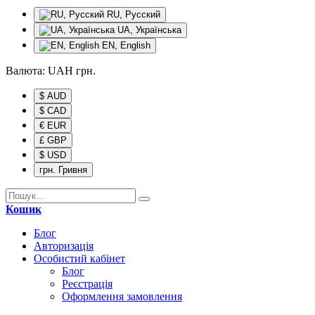
RU, Русский
UA, Українська
EN, English
Валюта:
UAH
грн.
$ AUD
$ CAD
€ EUR
£ GBP
$ USD
грн. Гривня
Кошик
Блог
Авторизація
Особистий кабінет
Блог
Реєстрація
Оформлення замовлення