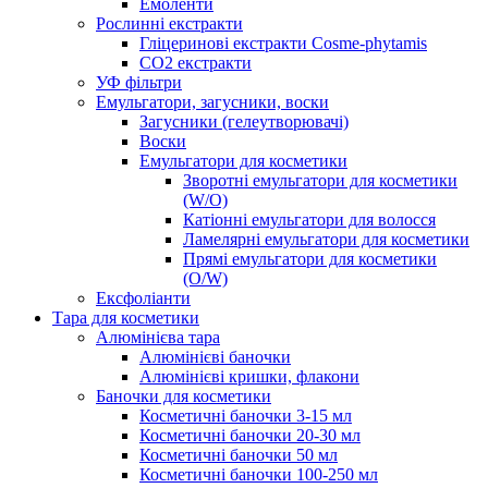
Емоленти
Рослинні екстракти
Гліцеринові екстракти Cosme-phytamis
СО2 екстракти
УФ фільтри
Емульгатори, загусники, воски
Загусники (гелеутворювачі)
Воски
Емульгатори для косметики
Зворотні емульгатори для косметики
(W/O)
Катіонні емульгатори для волосся
Ламелярні емульгатори для косметики
Прямі емульгатори для косметики
(O/W)
Ексфоліанти
Тара для косметики
Алюмінієва тара
Алюмінієві баночки
Алюмінієві кришки, флакони
Баночки для косметики
Косметичні баночки 3-15 мл
Косметичні баночки 20-30 мл
Косметичні баночки 50 мл
Косметичні баночки 100-250 мл