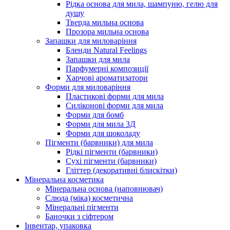
Рідка основа для мила, шампуню, гелю для
душу
Тверда мильна основа
Прозора мильна основа
Запашки для миловаріння
Бленди Natural Feelings
Запашки для мила
Парфумерні композиції
Харчові ароматизатори
Форми для миловаріння
Пластикові форми для мила
Силіконові форми для мила
Форми для бомб
Форми для мила 3Д
Форми для шоколаду
Пігменти (барвники) для мила
Рідкі пігменти (барвники)
Сухі пігменти (барвники)
Гліттер (декоративні блискітки)
Мінеральна косметика
Мінеральна основа (наповнювач)
Слюда (міка) косметична
Мінеральні пігменти
Баночки з сіфтером
Інвентар, упаковка