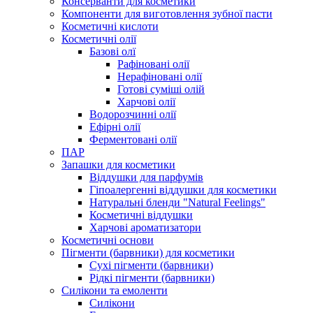
Консерванти для косметики
Компоненти для виготовлення зубної пасти
Косметичні кислоти
Косметичні олії
Базові олї
Рафіновані олії
Нерафіновані олії
Готові суміші олій
Харчові олії
Водорозчинні олії
Ефірні олії
Ферментовані олії
ПАР
Запашки для косметики
Віддушки для парфумів
Гіпоалергенні віддушки для косметики
Натуральні бленди "Natural Feelings"
Косметичні віддушки
Харчові ароматизатори
Косметичні основи
Пігменти (барвники) для косметики
Сухі пігменти (барвники)
Рідкі пігменти (барвники)
Силікони та емоленти
Силікони