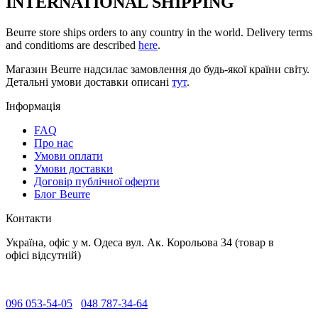
INTERNATIONAL SHIPPING
Beurre store ships orders to any country in the world. Delivery terms
and conditioms are described
here
.
Магазин Beurre надсилає замовлення до будь-якої країни світу.
Детальні умови доставки описані
тут
.
Інформація
FAQ
Про нас
Умови оплати
Умови доставки
Договір публічної оферти
Блог Beurre
Контакти
Україна, офіс у м. Одеса вул. Ак. Корольова 34 (товар в
офісі відсутній)
096 053-54-05
048 787-34-64