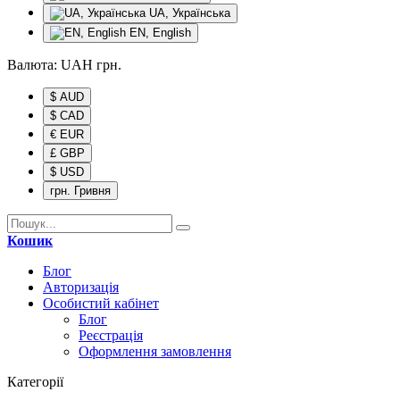
UA, Українська
EN, English
Валюта:
UAH
грн.
$ AUD
$ CAD
€ EUR
£ GBP
$ USD
грн. Гривня
Кошик
Блог
Авторизація
Особистий кабінет
Блог
Реєстрація
Оформлення замовлення
Категорії