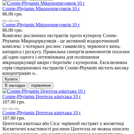
Cosme-Phytamis Мікроциркуляція 10 г
86.00 грн.
Cosme-Phytamis Мікроциркуляція 10 г
86.00 грн.
Комплекс рослинних екстрактів проти куперозу Cosme-
Phytamis Мікроциркуляція - це активний водорозчинний
комплекс з чотирьох рослин: гамамелісу, червоного вина,
кипариса і рускусу. Правильна синергія компонентів посилює
дії один одного і оптимізована для поліпшення
мікроциркуляції шкіри і боротьби з куперозом. Ексклюзивна
серія гліцеринових екстрактів Cosme-Phytamis містить високу
концентрацію о..
Купити
В закладки
порівняння
Cosme-Phytamis Центела азіатська 10 г
107.00 грн.
Cosme-Phytamis Центела азіатська 10 г
107.00 грн.
Центелла азіатська або Cica: чарівний екстракт у косметиці
Косметичні властивості рослини Центелла не можна описати