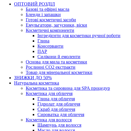
ОПТОВИЙ РОЗДІЛ
Базові та ефірні масла
Бленди і запашки
Готові косметичні засоби
Емульгатори, загусники, віски
Косметичні компоненти
Інгредієнти для косметики ручної роботи
Глина
Консерванти
ПАР
Силікони й емоленти
Основа для мила та косметики
Рослинні СО2 екстракти
Товар для мінеральної косметики
ЗНИЖКИ ДО 50%
Натуральна косметика
Косметика та сировина для SPA процедур
Косметика для обличчя
Глина для обличчя
Гідролат для обличчя
Скраб для обличчя
Сироватка для обличчя
Косметика для волосся
Шампунь для волосся
Масло для волосся