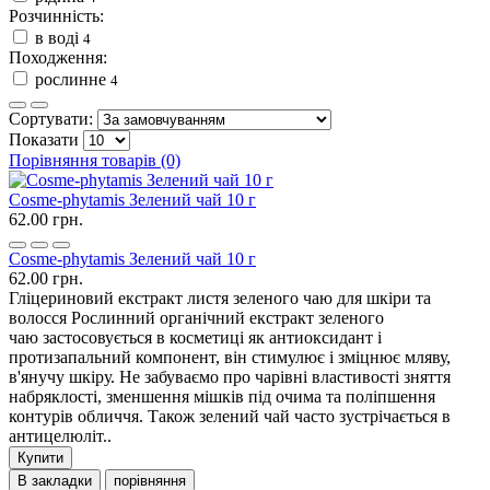
Розчинність:
в воді
4
Походження:
рослинне
4
Сортувати:
Показати
Порівняння товарів (0)
Cosme-phytamis Зелений чай 10 г
62.00 грн.
Cosme-phytamis Зелений чай 10 г
62.00 грн.
Гліцериновий екстракт листя зеленого чаю для шкіри та
волосся Рослинний органічний екстракт зеленого
чаю застосовується в косметиці як антиоксидант і
протизапальний компонент, він стимулює і зміцнює мляву,
в'янучу шкіру. Не забуваємо про чарівні властивості зняття
набряклості, зменшення мішків під очима та поліпшення
контурів обличчя. Також зелений чай часто зустрічається в
антицелюліт..
Купити
В закладки
порівняння