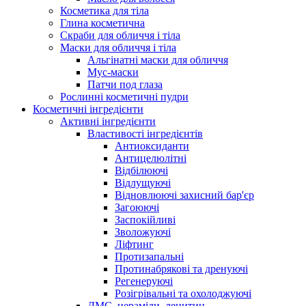
Косметика для тіла
Глина косметична
Скраби для обличчя і тіла
Маски для обличчя і тіла
Альгінатні маски для обличчя
Мус-маски
Патчи под глаза
Рослинні косметичні пудри
Косметичні інгредієнти
Активні інгредієнти
Властивості інгредієнтів
Антиоксиданти
Антицелюлітні
Відбілюючі
Відлущуючі
Відновлюючі захисний бар'єр
Загоюючі
Заспокійливі
Зволожуючі
Ліфтинг
Протизапальні
Протинабрякові та дренуючі
Регенеруючі
Розігрівальні та охолоджуючі
ДМС, цераміди, лецитин