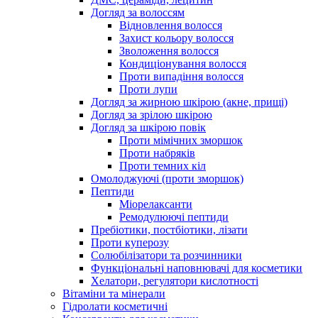
Догляд за волоссям
Відновлення волосся
Захист кольору волосся
Зволоження волосся
Кондиціонування волосся
Проти випадіння волосся
Проти лупи
Догляд за жирною шкірою (акне, прищі)
Догляд за зрілою шкірою
Догляд за шкірою повік
Проти мімічних зморшок
Проти набряків
Проти темних кіл
Омолоджуючі (проти зморшок)
Пептиди
Міорелаксанти
Ремодулюючі пептиди
Пребіотики, постбіотики, лізати
Проти куперозу
Солюбілізатори та розчинники
Функціональні наповнювачі для косметики
Хелатори, регулятори кислотності
Вітаміни та мінерали
Гідролати косметичні