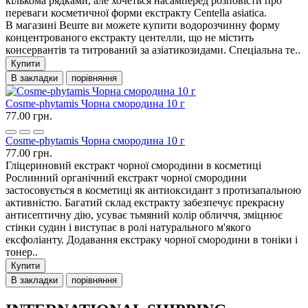
кількома рядками, але хочеться насамперед розповісти про
переваги косметичної форми екстракту Centella asiatica.
В магазині Beurre ви можете купити водорозчинну форму
концентрованого екстракту центелли, що не містить
консервантів та титрований за азіатикозидами. Спеціальна те..
Купити
В закладки
порівняння
Cosme-phytamis Чорна смородина 10 г
77.00 грн.
Cosme-phytamis Чорна смородина 10 г
77.00 грн.
Гліцериновий екстракт чорної смородини в косметиці
Рослинний органічний екстракт чорної смородини
застосовується в косметиці як антиоксидант з протизапальною
активністю. Багатий склад екстракту забезпечує прекрасну
антисептичну дію, усуває тьмяний колір обличчя, зміцнює
стінки судин і виступає в ролі натурального м'якого
ексфоліанту. Додавання екстраку чорної смородини в тоніки і
тонер..
Купити
В закладки
порівняння