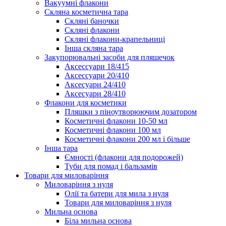
Вакуумні флакони
Скляна косметична тара
Скляні баночки
Скляні флакони
Скляні флакони-крапельниці
Інша скляна тара
Закупорювальні засоби для пляшечок
Аксессуари 18/415
Аксессуари 20/410
Аксесуари 24/410
Аксесуари 28/410
Флакони для косметики
Пляшки з піноутворюючим дозатором
Косметичні флакони 10-50 мл
Косметичні флакони 100 мл
Косметичні флакони 200 мл і більше
Інша тара
Ємності (флакони для подорожей)
Туби для помад і бальзамів
Товари для миловаріння
Миловаріння з нуля
Олії та батери для мила з нуля
Товари для миловаріння з нуля
Мильна основа
Біла мильна основа