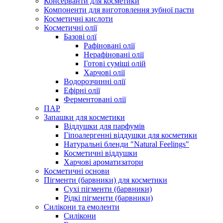
Консерванти для косметики
Компоненти для виготовлення зубної пасти
Косметичні кислоти
Косметичні олії
Базові олї
Рафіновані олії
Нерафіновані олії
Готові суміші олій
Харчові олії
Водорозчинні олії
Ефірні олії
Ферментовані олії
ПАР
Запашки для косметики
Віддушки для парфумів
Гіпоалергенні віддушки для косметики
Натуральні бленди "Natural Feelings"
Косметичні віддушки
Харчові ароматизатори
Косметичні основи
Пігменти (барвники) для косметики
Сухі пігменти (барвники)
Рідкі пігменти (барвники)
Силікони та емоленти
Силікони