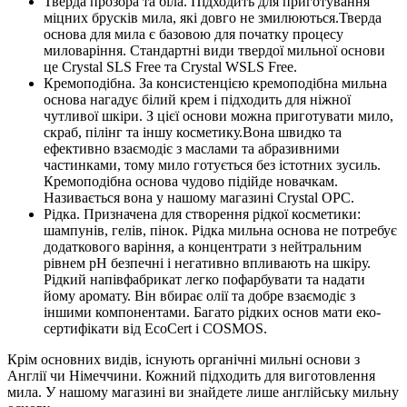
Тверда прозора та біла. Підходить для приготування
міцних брусків мила, які довго не змилюються.Тверда
основа для мила є базовою для початку процесу
миловаріння. Стандартні види твердої мильної основи
це Crystal SLS Free та Crystal WSLS Free.
Кремоподібна. За консистенцією кремоподібна мильна
основа нагадує білий крем і підходить для ніжної
чутливої ​​шкіри. З цієї основи можна приготувати мило,
скраб, пілінг та іншу косметику.Вона швидко та
ефективно взаємодіє з маслами та абразивними
частинками, тому мило готується без істотних зусиль.
Кремоподібна основа чудово підійде новачкам.
Називається вона у нашому магазині Crystal OPC.
Рідка. Призначена для створення рідкої косметики:
шампунів, гелів, пінок. Рідка мильна основа не потребує
додаткового варіння, а концентрати з нейтральним
рівнем pH безпечні і негативно впливають на шкіру.
Рідкий напівфабрикат легко пофарбувати та надати
йому аромату. Він вбирає олії та добре взаємодіє з
іншими компонентами. Багато рідких основ мати еко-
сертифікати від EcoCert і COSMOS.
Крім основних видів, існують органічні мильні основи з
Англії чи Німеччини. Кожний підходить для виготовлення
мила. У нашому магазині ви знайдете лише англійську мильну