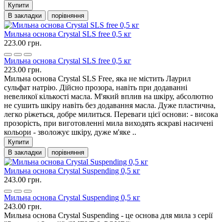
Купити
В закладки
порівняння
Мильна основа Crystal SLS free 0,5 кг
223.00 грн.
Мильна основа Crystal SLS free 0,5 кг
223.00 грн.
Мильна основа Crystal SLS Free, яка не містить Лаурил
сульфат натрію. Дійсно прозора, навіть при додаванні
невеликої кількості масла. М'який вплив на шкіру, абсолютно
не сушить шкіру навіть без додавання масла. Дуже пластична,
легко ріжеться, добре милиться. Переваги цієї основи: - висока
прозорість, при виготовленні мила виходять яскраві насичені
кольори - зволожує шкіру, дуже м'яке ..
Купити
В закладки
порівняння
Мильна основа Crystal Suspending 0,5 кг
243.00 грн.
Мильна основа Crystal Suspending 0,5 кг
243.00 грн.
Мильна основа Crystal Suspending - це основа для мила з серії