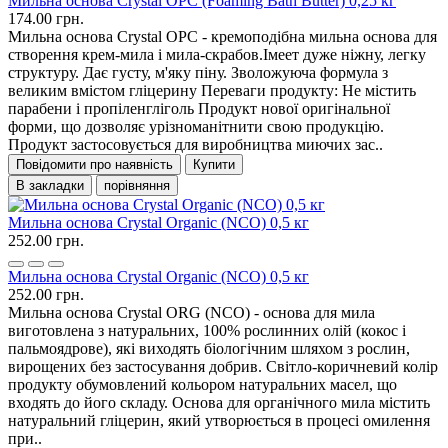
Мильна основа Crystal OPC (Foaming Bath Butter) 0,25 кг
174.00 грн.
Мильна основа Crystal OPC - кремоподібна мильна основа для
створення крем-мила і мила-скрабов.Імеет дуже ніжну, легку
структуру. Дає густу, м'яку піну. Зволожуюча формула з
великим вмістом гліцерину Переваги продукту: Не містить
парабени і пропіленгліголь Продукт нової оригінальної
форми, що дозволяє урізноманітнити свою продукцію.
Продукт застосовується для виробництва миючих зас..
Повідомити про наявність
Купити
В закладки
порівняння
Мильна основа Crystal Organic (NCO) 0,5 кг
252.00 грн.
Мильна основа Crystal Organic (NCO) 0,5 кг
252.00 грн.
Мильна основа Crystal ORG (NCO) - основа для мила
виготовлена ​​з натуральних, 100% рослинних олій (кокос і
пальмоядрове), які виходять біологічним шляхом з рослин,
вирощених без застосування добрив. Світло-коричневий колір
продукту обумовлений кольором натуральних масел, що
входять до його складу. Основа для органічного мила містить
натуральний гліцерин, який утворюється в процесі омилення
при..