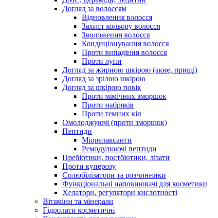
Догляд за волоссям
Відновлення волосся
Захист кольору волосся
Зволоження волосся
Кондиціонування волосся
Проти випадіння волосся
Проти лупи
Догляд за жирною шкірою (акне, прищі)
Догляд за зрілою шкірою
Догляд за шкірою повік
Проти мімічних зморшок
Проти набряків
Проти темних кіл
Омолоджуючі (проти зморшок)
Пептиди
Міорелаксанти
Ремодулюючі пептиди
Пребіотики, постбіотики, лізати
Проти куперозу
Солюбілізатори та розчинники
Функціональні наповнювачі для косметики
Хелатори, регулятори кислотності
Вітаміни та мінерали
Гідролати косметичні