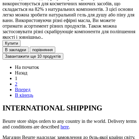
використовується для косметичних миючих засобів, що
складається на 82% з натуральних компонентів. З цієї основи
легко можна зробити натуральний гель для душу або піну для
ванн. Використовуючи різні ефірні масла, Ви можете
отримати асортимент різних продуктів. Також можна
застосовувати різні скрабірующіе компоненти для поліпшення
якості і зовнішньо..
Купити
В закладки
порівняння
Завантажити ще 10 продуктів
На початок
Назад
1
2
Вперед
В кінець
INTERNATIONAL SHIPPING
Beurre store ships orders to any country in the world. Delivery terms
and conditioms are described
here
.
Магазин Beurre надсилає замовлення до будь-якої країни світу.