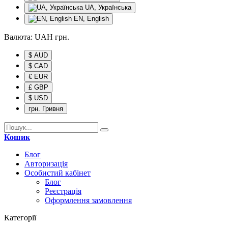
UA, Українська
EN, English
Валюта:
UAH
грн.
$ AUD
$ CAD
€ EUR
£ GBP
$ USD
грн. Гривня
Кошик
Блог
Авторизація
Особистий кабінет
Блог
Реєстрація
Оформлення замовлення
Категорії