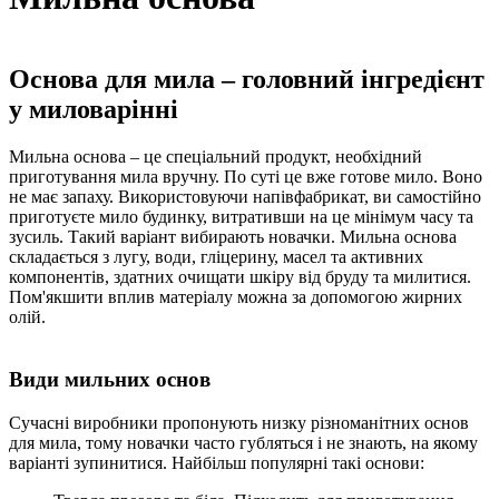
Основа для мила – головний інгредієнт
у миловарінні
Мильна основа – це спеціальний продукт, необхідний
приготування мила вручну. По суті це вже готове мило. Воно
не має запаху. Використовуючи напівфабрикат, ви самостійно
приготуєте мило будинку, витративши на це мінімум часу та
зусиль. Такий варіант вибирають новачки. Мильна основа
складається з лугу, води, гліцерину, масел та активних
компонентів, здатних очищати шкіру від бруду та милитися.
Пом'якшити вплив матеріалу можна за допомогою жирних
олій.
Види мильних основ
Сучасні виробники пропонують низку різноманітних основ
для мила, тому новачки часто губляться і не знають, на якому
варіанті зупинитися. Найбільш популярні такі основи: