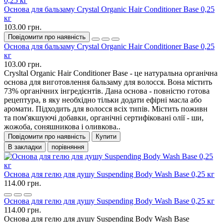
Основа для бальзаму Crystal Organic Hair Conditioner Base 0,25
кг
103.00 грн.
Повідомити про наявність
Основа для бальзаму Crystal Organic Hair Conditioner Base 0,25
кг
103.00 грн.
Crysltal Organic Hair Conditioner Base - це натуральна органічна
основа для виготовлення бальзаму для волосся. Вона містить
73% органічних інгредієнтів. Дана основа - повністю готова
рецептура, в яку необхідно тільки додати ефірні масла або
аромати. Підходить для волосся всіх типів. Містить поживн
та пом'якшуючі добавки, органічні сертифіковані олії - ши,
жожоба, соняшникова і оливкова..
Повідомити про наявність
Купити
В закладки
порівняння
Основа для гелю для душу Suspending Body Wash Base 0,25 кг
114.00 грн.
Основа для гелю для душу Suspending Body Wash Base 0,25 кг
114.00 грн.
Основа для гелю для душу Suspending Body Wash Base