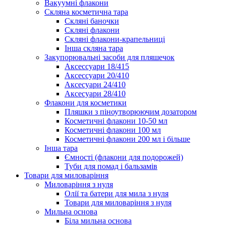
Вакуумні флакони
Скляна косметична тара
Скляні баночки
Скляні флакони
Скляні флакони-крапельниці
Інша скляна тара
Закупорювальні засоби для пляшечок
Аксессуари 18/415
Аксессуари 20/410
Аксесуари 24/410
Аксесуари 28/410
Флакони для косметики
Пляшки з піноутворюючим дозатором
Косметичні флакони 10-50 мл
Косметичні флакони 100 мл
Косметичні флакони 200 мл і більше
Інша тара
Ємності (флакони для подорожей)
Туби для помад і бальзамів
Товари для миловаріння
Миловаріння з нуля
Олії та батери для мила з нуля
Товари для миловаріння з нуля
Мильна основа
Біла мильна основа