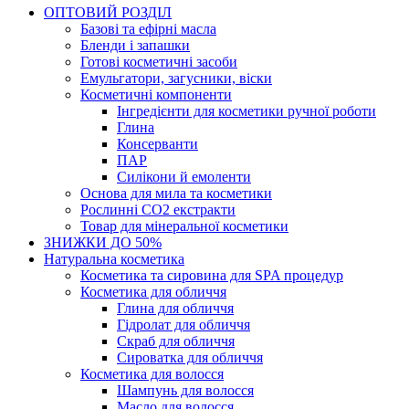
ОПТОВИЙ РОЗДІЛ
Базові та ефірні масла
Бленди і запашки
Готові косметичні засоби
Емульгатори, загусники, віски
Косметичні компоненти
Інгредієнти для косметики ручної роботи
Глина
Консерванти
ПАР
Силікони й емоленти
Основа для мила та косметики
Рослинні СО2 екстракти
Товар для мінеральної косметики
ЗНИЖКИ ДО 50%
Натуральна косметика
Косметика та сировина для SPA процедур
Косметика для обличчя
Глина для обличчя
Гідролат для обличчя
Скраб для обличчя
Сироватка для обличчя
Косметика для волосся
Шампунь для волосся
Масло для волосся