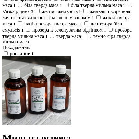
маса
біла тверда маса
біла тверда мильна маса
1
1
1
в'язка рідина
желтая жидкость
жидкая прозрачная
3
1
желтоватая жидкость с мыльным запахом
жовта тверда
1
маса
напівпрозора тверда маса
непрозора біла
1
1
емульсія
прозора із зеленуватим відтінком
прозора
1
1
тверда мильна маса
тверда маса
темно-сіра тверда
1
1
мильна маса
1
Походження:
рослинне
1
Мильна основа