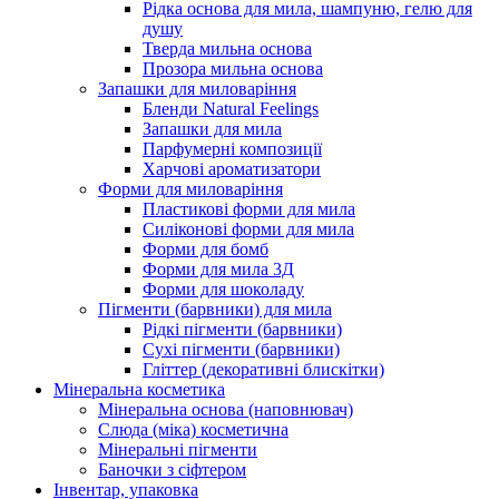
Рідка основа для мила, шампуню, гелю для
душу
Тверда мильна основа
Прозора мильна основа
Запашки для миловаріння
Бленди Natural Feelings
Запашки для мила
Парфумерні композиції
Харчові ароматизатори
Форми для миловаріння
Пластикові форми для мила
Силіконові форми для мила
Форми для бомб
Форми для мила 3Д
Форми для шоколаду
Пігменти (барвники) для мила
Рідкі пігменти (барвники)
Сухі пігменти (барвники)
Гліттер (декоративні блискітки)
Мінеральна косметика
Мінеральна основа (наповнювач)
Слюда (міка) косметична
Мінеральні пігменти
Баночки з сіфтером
Інвентар, упаковка