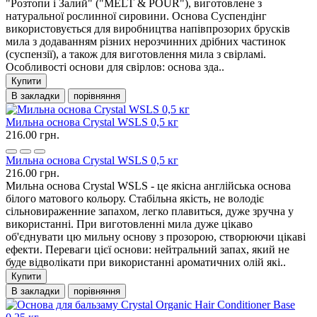
"Розтопи і Залий" ("MELT & POUR"), виготовлене з
натуральної рослинної сировини. Основа Суспендінг
використовується для виробництва напівпрозорих брусків
мила з додаванням різних нерозчинних дрібних частинок
(суспензії), а також для виготовлення мила з свірламі.
Особливості основи для свірлов: основа зда..
Купити
В закладки
порівняння
Мильна основа Crystal WSLS 0,5 кг
216.00 грн.
Мильна основа Crystal WSLS 0,5 кг
216.00 грн.
Мильна основа Crystal WSLS - це якісна англійська основа
білого матового кольору. Стабільна якість, не володіє
сільновираженние запахом, легко плавиться, дуже зручна у
використанні. При виготовленні мила дуже цікаво
об'єднувати цю мильну основу з прозорою, створюючи цікаві
ефекти. Переваги цієї основи: нейтральний запах, який не
буде відволікати при використанні ароматичних олій які..
Купити
В закладки
порівняння