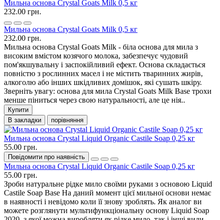
Мильна основа Crystal Goats Milk 0,5 кг
232.00 грн.
Мильна основа Crystal Goats Milk 0,5 кг
232.00 грн.
Мильна основа Crystal Goats Milk - біла основа для мила з
високим вмістом козячого молока, забезпечує чудовий
пом'якшувальну і заспокійливий ефект. Основа складається
повністю з рослинних масел і не містить тваринних жирів,
алкоголю або інших шкідливих домішок, які сушать шкіру.
Зверніть увагу: основа для мила Crystal Goats Milk Base трохи
менше піниться через свою натуральності, але це нія..
Купити
В закладки
порівняння
Мильна основа Crystal Liquid Organic Castile Soap 0,25 кг
55.00 грн.
Повідомити про наявність
Мильна основа Crystal Liquid Organic Castile Soap 0,25 кг
55.00 грн.
Зроби натуральне рідке мило своїми руками з основою Liquid
Castile Soap Base На даний момент цієї мильної основи немає
в наявності і невідомо коли її знову зроблять. Як аналог ви
можете розглянути мультифункціональну основу Liquid Soap
2020, з якої можна виробляти як рідке мило, так і інші види