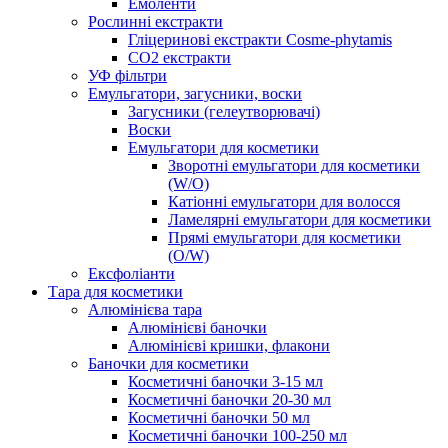
Емоленти
Рослинні екстракти
Гліцеринові екстракти Cosme-phytamis
СО2 екстракти
УФ фільтри
Емульгатори, загусники, воски
Загусники (гелеутворювачі)
Воски
Емульгатори для косметики
Зворотні емульгатори для косметики
(W/O)
Катіонні емульгатори для волосся
Ламелярні емульгатори для косметики
Прямі емульгатори для косметики
(O/W)
Ексфоліанти
Тара для косметики
Алюмінієва тара
Алюмінієві баночки
Алюмінієві кришки, флакони
Баночки для косметики
Косметичні баночки 3-15 мл
Косметичні баночки 20-30 мл
Косметичні баночки 50 мл
Косметичні баночки 100-250 мл