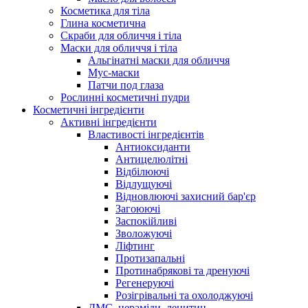
Косметика для тіла
Глина косметична
Скраби для обличчя і тіла
Маски для обличчя і тіла
Альгінатні маски для обличчя
Мус-маски
Патчи под глаза
Рослинні косметичні пудри
Косметичні інгредієнти
Активні інгредієнти
Властивості інгредієнтів
Антиоксиданти
Антицелюлітні
Відбілюючі
Відлущуючі
Відновлюючі захисний бар'єр
Загоюючі
Заспокійливі
Зволожуючі
Ліфтинг
Протизапальні
Протинабрякові та дренуючі
Регенеруючі
Розігрівальні та охолоджуючі
ДМС, цераміди, лецитин