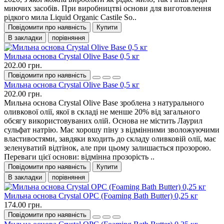
миючих засобів. При виробництві основи для виготовлення
рідкого мила Liquid Organic Castile So..
Повідомити про наявність
Купити
В закладки
порівняння
Мильна основа Crystal Olive Base 0,5 кг
202.00 грн.
Повідомити про наявність
Мильна основа Crystal Olive Base 0,5 кг
202.00 грн.
Мильна основа Crystal Olive Base зроблена з натурального
оливкової олії, якої в складі не менше 20% від загального
обсягу використовуваних олій. Основа не містить Лаурил
сульфат натрію. Має хорошу піну з відмінними зволожуючими
властивостями, завдяки входить до складу оливковій олії, має
зеленуватий відтінок, але при цьому залишається прозорою.
Переваги цієї основи: відмінна прозорість ..
Повідомити про наявність
Купити
В закладки
порівняння
Мильна основа Crystal OPC (Foaming Bath Butter) 0,25 кг
174.00 грн.
Повідомити про наявність