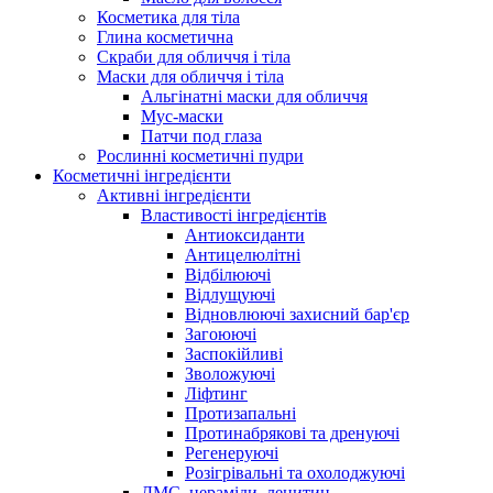
Косметика для тіла
Глина косметична
Скраби для обличчя і тіла
Маски для обличчя і тіла
Альгінатні маски для обличчя
Мус-маски
Патчи под глаза
Рослинні косметичні пудри
Косметичні інгредієнти
Активні інгредієнти
Властивості інгредієнтів
Антиоксиданти
Антицелюлітні
Відбілюючі
Відлущуючі
Відновлюючі захисний бар'єр
Загоюючі
Заспокійливі
Зволожуючі
Ліфтинг
Протизапальні
Протинабрякові та дренуючі
Регенеруючі
Розігрівальні та охолоджуючі
ДМС, цераміди, лецитин