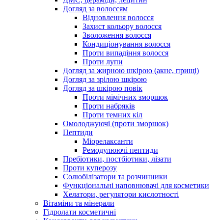
Догляд за волоссям
Відновлення волосся
Захист кольору волосся
Зволоження волосся
Кондиціонування волосся
Проти випадіння волосся
Проти лупи
Догляд за жирною шкірою (акне, прищі)
Догляд за зрілою шкірою
Догляд за шкірою повік
Проти мімічних зморшок
Проти набряків
Проти темних кіл
Омолоджуючі (проти зморшок)
Пептиди
Міорелаксанти
Ремодулюючі пептиди
Пребіотики, постбіотики, лізати
Проти куперозу
Солюбілізатори та розчинники
Функціональні наповнювачі для косметики
Хелатори, регулятори кислотності
Вітаміни та мінерали
Гідролати косметичні