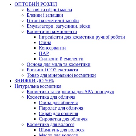
ОПТОВИЙ РОЗДІЛ
Базові та ефірні масла
Бленди і запашки
Готові косметичні засоби
Емульгатори, загусники, віски
Косметичні компоненти
Інгредієнти для косметики ручної роботи
Глина
Консерванти
ПАР
Силікони й емоленти
Основа для мила та косметики
Рослинні СО2 екстракти
Товар для мінеральної косметики
ЗНИЖКИ ДО 50%
Натуральна косметика
Косметика та сировина для SPA процедур
Косметика для обличчя
Глина для обличчя
Гідролат для обличчя
Скраб для обличчя
Сироватка для обличчя
Косметика для волосся
Шампунь для волосся
Масло для волосся