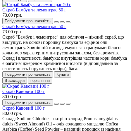
Скраб Бамбук та лемонграс 50 г
73.00 грн.
Повідомити про наявність
Скраб Бамбук та лемонграс 50 г
73.00 грн.
Скраб "Бамбук і лемонграс" для обличчя – ніжний скраб, що
відлущує, на основі порошку бамбука та ефірної олії
лемонграсу. Зовнішній вигляд: емульсія з гранулами білого
кольору, з характерним цитрусовим запахом, без ароматів.
Склад і властивості бамбука: внутрішня частина кори бамбука
є багатим джерелом кремнієвої кислоти (відповідальна за
еластичність і пружність шкіри), бага..
Повідомити про наявність
Купити
В закладки
порівняння
Скраб Кавовий 100 г
80.00 грн.
Повідомити про наявність
Скраб Кавовий 100 г
80.00 грн.
Склад: Sodium Chloride – натрію хлорид Prunus amygdalus
dulcis (Sweet Almond) Oil – олія солодкого мигдалю Coffea
Arabica (Coffee) Seed Powder – кавовий порошок (з насіння