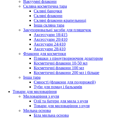
Вакуумні флакони
Скляна косметична тара
Скляні баночки
Скляні флакони
Скляні флакони-крапельниці
Інша скляна тара
Закупорювальні засоби для пляшечок
Аксессуари 18/415
Аксессуари 20/410
Аксесуари 24/410
Аксесуари 28/410
Флакони для косметики
Пляшки з піноутворюючим дозатором
Косметичні флакони 10-50 мл
Косметичні флакони 100 мл
Косметичні флакони 200 мл і більше
Інша тара
Ємності (флакони для подорожей)
Туби для помад і бальзамів
Товари для миловаріння
Миловаріння з нуля
Олії та батери для мила з нуля
Товари для миловаріння з нуля
Мильна основа
Біла мильна основа