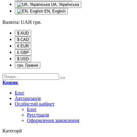
UA, Українська
EN, English
Валюта:
UAH
грн.
$ AUD
$ CAD
€ EUR
£ GBP
$ USD
грн. Гривня
Кошик
Блог
Авторизація
Особистий кабінет
Блог
Реєстрація
Оформлення замовлення
Категорії