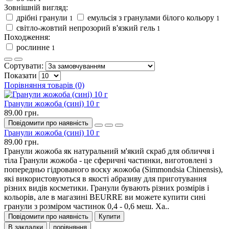
Зовнішній вигляд:
дрібні гранули
емульсія з гранулами білого кольору
1
1
світло-жовтий непрозорий в'язкий гель
1
Походження:
рослинне
1
Сортувати:
Показати
Порівняння товарів (0)
Гранули жожоба (сині) 10 г
89.00 грн.
Повідомити про наявність
Гранули жожоба (сині) 10 г
89.00 грн.
Гранули жожоба як натуральний м'який скраб для обличчя і
тіла Гранули жожоба - це сферичні частинки, виготовлені з
попередньо гідрованого воску жожоба (Simmondsia Chinensis),
які використовуються в якості абразиву для приготування
різних видів косметики. Гранули бувають різних розмірів і
кольорів, але в магазині BEURRE ви можете купити сині
гранули з розміром частинок 0,4 - 0,6 меш. Ха..
Повідомити про наявність
Купити
В закладки
порівняння