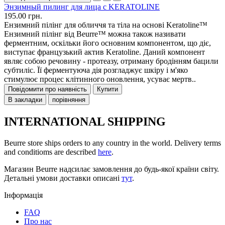
Энзимный пилинг для лица с KERATOLINE
195.00 грн.
Ензимний пілінг для обличчя та тіла на основі Keratoline™
Ензимний пілінг від Beurre™ можна також називати
ферментним, оскільки його основним компонентом, що діє,
виступає французький актив Keratoline. Даний компонент
являє собою речовину - протеазу, отриману бродінням бацили
субтиліс. Її ферментуюча дія розгладжує шкіру і м'яко
стимулює процес клітинного оновлення, усуває мертв..
Повідомити про наявність
Купити
В закладки
порівняння
INTERNATIONAL SHIPPING
Beurre store ships orders to any country in the world. Delivery terms
and conditioms are described
here
.
Магазин Beurre надсилає замовлення до будь-якої країни світу.
Детальні умови доставки описані
тут
.
Інформація
FAQ
Про нас