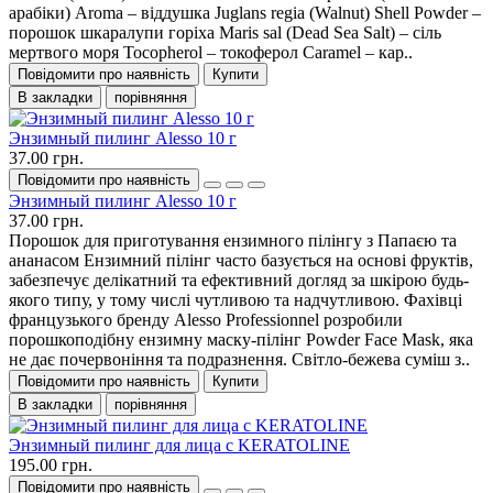
арабіки) Aroma – віддушка Juglans regia (Walnut) Shell Powder –
порошок шкаралупи горіха Maris sal (Dead Sea Salt) – сіль
мертвого моря Tocopherol – токоферол Caramel – кар..
Повідомити про наявність
Купити
В закладки
порівняння
Энзимный пилинг Alesso 10 г
37.00 грн.
Повідомити про наявність
Энзимный пилинг Alesso 10 г
37.00 грн.
Порошок для приготування ензимного пілінгу з Папаєю та
ананасом Ензимний пілінг часто базується на основі фруктів,
забезпечує делікатний та ефективний догляд за шкірою будь-
якого типу, у тому числі чутливою та надчутливою. Фахівці
французького бренду Alesso Professionnel розробили
порошкоподібну ензимну маску-пілінг Powder Face Mask, яка
не дає почервоніння та подразнення. Світло-бежева суміш з..
Повідомити про наявність
Купити
В закладки
порівняння
Энзимный пилинг для лица с KERATOLINE
195.00 грн.
Повідомити про наявність