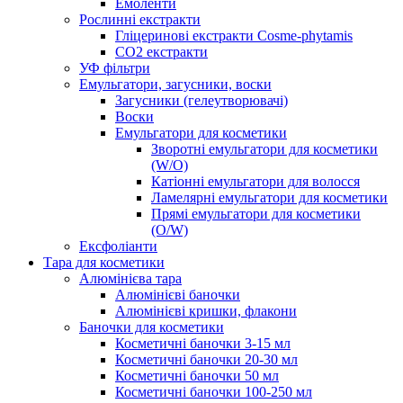
Емоленти
Рослинні екстракти
Гліцеринові екстракти Cosme-phytamis
СО2 екстракти
УФ фільтри
Емульгатори, загусники, воски
Загусники (гелеутворювачі)
Воски
Емульгатори для косметики
Зворотні емульгатори для косметики
(W/O)
Катіонні емульгатори для волосся
Ламелярні емульгатори для косметики
Прямі емульгатори для косметики
(O/W)
Ексфоліанти
Тара для косметики
Алюмінієва тара
Алюмінієві баночки
Алюмінієві кришки, флакони
Баночки для косметики
Косметичні баночки 3-15 мл
Косметичні баночки 20-30 мл
Косметичні баночки 50 мл
Косметичні баночки 100-250 мл