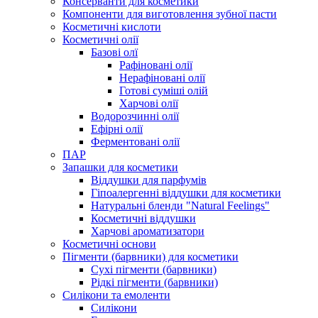
Консерванти для косметики
Компоненти для виготовлення зубної пасти
Косметичні кислоти
Косметичні олії
Базові олї
Рафіновані олії
Нерафіновані олії
Готові суміші олій
Харчові олії
Водорозчинні олії
Ефірні олії
Ферментовані олії
ПАР
Запашки для косметики
Віддушки для парфумів
Гіпоалергенні віддушки для косметики
Натуральні бленди "Natural Feelings"
Косметичні віддушки
Харчові ароматизатори
Косметичні основи
Пігменти (барвники) для косметики
Сухі пігменти (барвники)
Рідкі пігменти (барвники)
Силікони та емоленти
Силікони