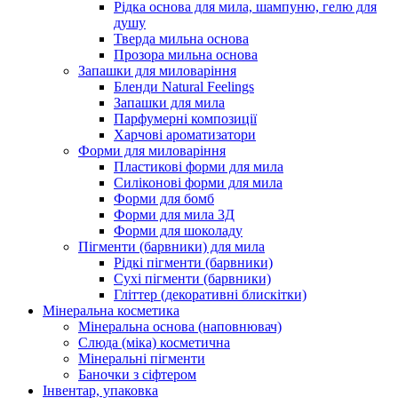
Рідка основа для мила, шампуню, гелю для
душу
Тверда мильна основа
Прозора мильна основа
Запашки для миловаріння
Бленди Natural Feelings
Запашки для мила
Парфумерні композиції
Харчові ароматизатори
Форми для миловаріння
Пластикові форми для мила
Силіконові форми для мила
Форми для бомб
Форми для мила 3Д
Форми для шоколаду
Пігменти (барвники) для мила
Рідкі пігменти (барвники)
Сухі пігменти (барвники)
Гліттер (декоративні блискітки)
Мінеральна косметика
Мінеральна основа (наповнювач)
Слюда (міка) косметична
Мінеральні пігменти
Баночки з сіфтером
Інвентар, упаковка