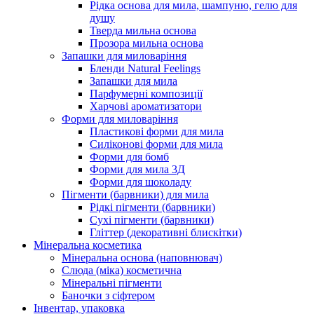
Рідка основа для мила, шампуню, гелю для
душу
Тверда мильна основа
Прозора мильна основа
Запашки для миловаріння
Бленди Natural Feelings
Запашки для мила
Парфумерні композиції
Харчові ароматизатори
Форми для миловаріння
Пластикові форми для мила
Силіконові форми для мила
Форми для бомб
Форми для мила 3Д
Форми для шоколаду
Пігменти (барвники) для мила
Рідкі пігменти (барвники)
Сухі пігменти (барвники)
Гліттер (декоративні блискітки)
Мінеральна косметика
Мінеральна основа (наповнювач)
Слюда (міка) косметична
Мінеральні пігменти
Баночки з сіфтером
Інвентар, упаковка