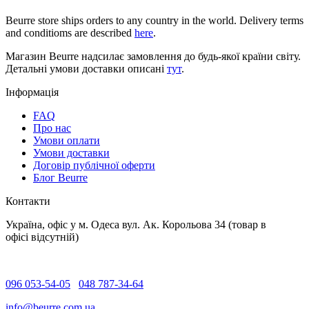
Beurre store ships orders to any country in the world. Delivery terms
and conditioms are described
here
.
Магазин Beurre надсилає замовлення до будь-якої країни світу.
Детальні умови доставки описані
тут
.
Інформація
FAQ
Про нас
Умови оплати
Умови доставки
Договір публічної оферти
Блог Beurre
Контакти
Україна, офіс у м. Одеса вул. Ак. Корольова 34 (товар в
офісі відсутній)
096 053-54-05
048 787-34-64
info@beurre.com.ua