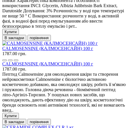
повіки Характеристика компонента і особливості
використання INCI: Glycerin, Albizia Julibrissin Bark Extract,
Darutoside Дозування: 3% Розчинність: у воді при температурі
не вище 50 ° С Використання: розчинити у воді, в активній
фазі, в водної фазі перед емульгуванням або ввести
безпосередньо в теплу емульсію і рет..
Купити
В закладки
порівняння
CALMOSENSINE (КАЛМОСЕНСАЙН) 100 г
1787.00 грн.
CALMOSENSINE (КАЛМОСЕНСАЙН) 100 г
1787.00 грн.
Пептид Calmosensine для омолодження шкіри та створення
нейрокосметики Calmosensine є біологічно активною
косметичною добавкою, яка омолоджує шкіру, робить її м'якою
і пружною. Головна діюча речовина - біомімічний пептид
ліпо-Аргініл-Тирозин. У пошуках нових засобів, що
омолоджують, дають ефективну дію на шкіру, косметологічні
бренди освоюють нові антивікові технології, які не вимагають
введ..
Купити
В закладки
порівняння