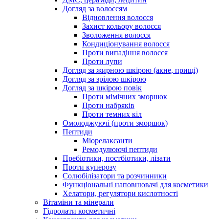
Догляд за волоссям
Відновлення волосся
Захист кольору волосся
Зволоження волосся
Кондиціонування волосся
Проти випадіння волосся
Проти лупи
Догляд за жирною шкірою (акне, прищі)
Догляд за зрілою шкірою
Догляд за шкірою повік
Проти мімічних зморшок
Проти набряків
Проти темних кіл
Омолоджуючі (проти зморшок)
Пептиди
Міорелаксанти
Ремодулюючі пептиди
Пребіотики, постбіотики, лізати
Проти куперозу
Солюбілізатори та розчинники
Функціональні наповнювачі для косметики
Хелатори, регулятори кислотності
Вітаміни та мінерали
Гідролати косметичні