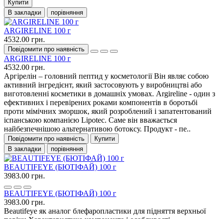
Купити
В закладки
порівняння
ARGIRELINE 100 г
4532.00 грн.
Повідомити про наявність
ARGIRELINE 100 г
4532.00 грн.
Аргірелін – головний пептид у косметології Він являє собою
активний інгредієнт, який застосовують у виробництві або
виготовленні косметики в домашніх умовах. Argireline - один з
ефективних і перевірених роками компонентів в боротьбі
проти мімічних зморшок, який розроблений і запатентований
іспанською компанією Lipotec. Саме він вважається
найбезпечнішою альтернативою ботоксу. Продукт - пе..
Повідомити про наявність
Купити
В закладки
порівняння
BEAUTIFEYE (БЮТІФАЙ) 100 г
3983.00 грн.
BEAUTIFEYE (БЮТІФАЙ) 100 г
3983.00 грн.
Beautifeye як аналог блефаропластики для підняття верхньої