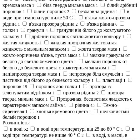
кремова маса
біла тверда мильна маса
білий дрібний
1
1
порошок
білий порошок
безбарвна рідина
в
1
2
1
воде при температуре ниже 50 С
в'язка жовто-прозора
1
рідина
в'язка прозора рідина
в'язка рідина
1
2
6
голки
гранули
гранули від білого до жовтуватого
1
4
кольору
дрібний порошок світло-жовтого кольору
1
1
желтая жидкость
жидкая прозрачная желтоватая
1
жидкость с мыльным запахом
жовта тверда маса
1
1
жовто-коричнева в'язка, густа маса
мелкие гранулы от
1
белого до светло бежевого цвета
мелкий порошок от
1
белого до бежевого цвета с хаактерным запахом
1
напівпрозора тверда маса
непрозора біла емульсія
1
1
пастилки від білого до бежевого кольору
пластівці
1
1
порошок
порошок або голки
прозора із
19
1
зеленуватим відтінком
прозора рідина
прозора
1
2
тверда мильна маса
Прозрачная, бесцветная жидкость с
1
характерным запахом лайма
рідина
Темно-
1
45
сиреневая
хлопья кремового цвета
шелковистый
1
1
белый порошок
1
Розчинність:
в воді
в воді при температурі від 25 до 80 ° C
в
52
1
воді при температурі не вище 40 ° C
в воді, в маслі, в
2