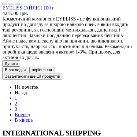
EYELISS (АЙЛІС) 100 г
4245.00 грн.
Косметичний компонент EYELISS - це функціональний
продукт по догляду за шкірою навколо очей, в який входять
такі речовини, як гесперидин метилхалькон, дипептид і
ліпопептид. Завдяки поєднанню перерахованих пептидів
Айліс надає комплексну дію на причини, що викликають
припухлість, набряклість і посиніння під очима. Рекомендації
виробника щодо введення активу: 1-3%. При цьому, для
активного догля..
Купити
В закладки
порівняння
Завантажити ще 10 продуктів
На початок
Назад
1
2
3
Вперед
В кінець
INTERNATIONAL SHIPPING