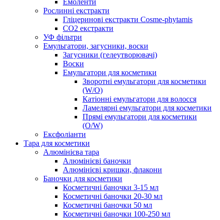
Емоленти
Рослинні екстракти
Гліцеринові екстракти Cosme-phytamis
СО2 екстракти
УФ фільтри
Емульгатори, загусники, воски
Загусники (гелеутворювачі)
Воски
Емульгатори для косметики
Зворотні емульгатори для косметики
(W/O)
Катіонні емульгатори для волосся
Ламелярні емульгатори для косметики
Прямі емульгатори для косметики
(O/W)
Ексфоліанти
Тара для косметики
Алюмінієва тара
Алюмінієві баночки
Алюмінієві кришки, флакони
Баночки для косметики
Косметичні баночки 3-15 мл
Косметичні баночки 20-30 мл
Косметичні баночки 50 мл
Косметичні баночки 100-250 мл