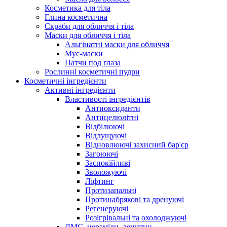
Косметика для тіла
Глина косметична
Скраби для обличчя і тіла
Маски для обличчя і тіла
Альгінатні маски для обличчя
Мус-маски
Патчи под глаза
Рослинні косметичні пудри
Косметичні інгредієнти
Активні інгредієнти
Властивості інгредієнтів
Антиоксиданти
Антицелюлітні
Відбілюючі
Відлущуючі
Відновлюючі захисний бар'єр
Загоюючі
Заспокійливі
Зволожуючі
Ліфтинг
Протизапальні
Протинабрякові та дренуючі
Регенеруючі
Розігрівальні та охолоджуючі
ДМС, цераміди, лецитин