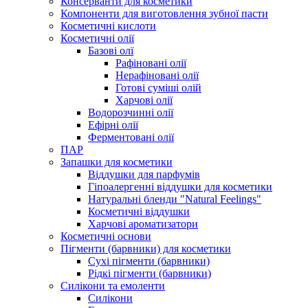
Консерванти для косметики
Компоненти для виготовлення зубної пасти
Косметичні кислоти
Косметичні олії
Базові олї
Рафіновані олії
Нерафіновані олії
Готові суміші олій
Харчові олії
Водорозчинні олії
Ефірні олії
Ферментовані олії
ПАР
Запашки для косметики
Віддушки для парфумів
Гіпоалергенні віддушки для косметики
Натуральні бленди "Natural Feelings"
Косметичні віддушки
Харчові ароматизатори
Косметичні основи
Пігменти (барвники) для косметики
Сухі пігменти (барвники)
Рідкі пігменти (барвники)
Силікони та емоленти
Силікони