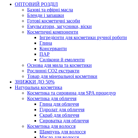
ОПТОВИЙ РОЗДІЛ
Базові та ефірні масла
Бленди і запашки
Готові косметичні засоби
Емульгатори, загусники, віски
Косметичні компоненти
Інгредієнти для косметики ручної роботи
Глина
Консерванти
ПАР
Силікони й емоленти
Основа для мила та косметики
Рослинні СО2 екстракти
Товар для мінеральної косметики
ЗНИЖКИ ДО 50%
Натуральна косметика
Косметика та сировина для SPA процедур
Косметика для обличчя
Глина для обличчя
Гідролат для обличчя
Скраб для обличчя
Сироватка для обличчя
Косметика для волосся
Шампунь для волосся
Масло для волосся