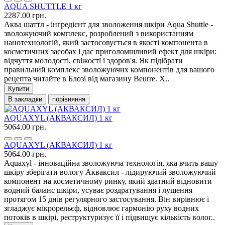
AQUA SHUTTLE 1 кг
2287.00 грн.
Аква шаттл - інгредієнт для зволоження шкіри Aqua Shuttle -
зволожуючий комплекс, розроблений з використанням
нанотехнологій, який застосовується в якості компонента в
косметичних засобах і дає приголомшливий ефект для шкіри:
відчуття молодості, свіжості і здоров'я. Як підібрати
правильний комплекс зволожуючих компонентів для вашого
рецепта читайте в Блозі від магазину Beurre. Х..
Купити
В закладки
порівняння
AQUAXYL (АКВАКСИЛ) 1 кг
5064.00 грн.
AQUAXYL (АКВАКСИЛ) 1 кг
5064.00 грн.
Aquaxyl - інноваційна зволожуюча технологія, яка вчить вашу
шкіру зберігати вологу Акваксил - лідируючий зволожуючий
компонент на косметичному ринку, який здатний відновити
водний баланс шкіри, усуває роздратування і лущення
протягом 15 днів регулярного застосування. Він вирівнює і
згладжує мікрорельєф, відновлює гармонію руху водних
потоків в шкірі, реструктуризує її і підвищує кількість волог..