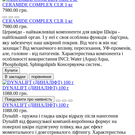
CERAMIDE COMPLEX CLR 1 кг
7980.00 грн.
CERAMIDE COMPLEX CLR 1 кг
7980.00 грн.
Цераміди - найважливіші компоненти для шкіри Шкіра -
найбільший орган. І у неї є своя особлива функція - бар'єрна,
яку забезпечує наш шкірний покрив. Від чого ж він нас
захищає? Від механічного впливу, пересихання, УФ-променів,
але, головне - від патогенів. Характеристика компонента і
особливості використання INCI: Water (Aqua) Aqua,
Phospholipid, Sphingolipids Консервуюча систем..
Купити
В закладки
порівняння
DYNALIFT (ДИНАЛІФТ) 100 г
1088.00 грн.
Повідомити про наявність
DYNALIFT (ДИНАЛІФТ) 100 г
1088.00 грн.
Dynalift - пружна і гладка шкіра відразу після нанесення
Dynalift від французької компанії-виробника формує на
поверхні шкіри підтягуючу плівку, яка дає ефект
моментального і довготривалого ліфтингу. Характеристика