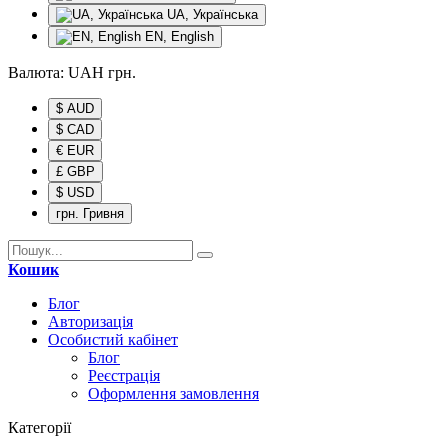
UA, Українська
EN, English
Валюта:
UAH
грн.
$ AUD
$ CAD
€ EUR
£ GBP
$ USD
грн. Гривня
Кошик
Блог
Авторизація
Особистий кабінет
Блог
Реєстрація
Оформлення замовлення
Категорії