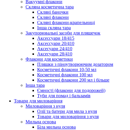
Вакуумні флакони
Скляна косметична тара
Скляні баночки
Скляні флакони
Скляні флакони-крапельниці
Інша скляна тара
Закупорювальні засоби для пляшечок
Аксессуари 18/415
Аксессуари 20/410
Аксесуари 24/410
Аксесуари 28/410
Флакони для косметики
Пляшки з піноутворюючим дозатором
Косметичні флакони 10-50 мл
Косметичні флакони 100 мл
Косметичні флакони 200 мл і більше
Інша тара
Ємності (флакони для подорожей)
Туби для помад і бальзамів
Товари для миловаріння
Миловаріння з нуля
Олії та батери для мила з нуля
Товари для миловаріння з нуля
Мильна основа
Біла мильна основа