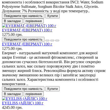
компонента і особливості використання INCI: Water, Sodium
Polystyrene Sulfonate, Sorghum Bicolor Stalk Juice, Glycerin.
Дозування: 7% Розчинність: у воді при температур..
Повідомити про наявність
Купити
В закладки
порівняння
EVERMAT (ЕВЕРМАТ) 100 г
1275.00 грн.
Повідомити про наявність
EVERMAT (ЕВЕРМАТ) 100 г
1275.00 грн.
Евермат - натуральний матуючий компонент для жирної
шкіри Evermat - це активний фітокомплекс, створений за
допомогою сучасних біотехнологій. Він регулює секрецію
сальних залоз, має сильну порозвужуючу дію і помітно
зменшує жирний блиск. Революційна формула активу сприяє
значному зменшенню великих пір і запобігає закупорці
сальних залоз. Характеристика компонента і особливості
використання ..
Повідомити про наявність
Купити
В закладки
порівняння
EYELISS (АЙЛІС) 100 г
4245.00 грн.