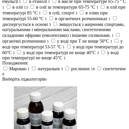
емульсії
в етанолі
в масле при температуре 65-75 ° C
1
1
в олії
в олії за температури 65-75 °C
в олії при
1
13
1
температурі 85 °С
в олії, спирті
в оліях при
1
3
температурі 55-60 °C
в органічних розчинниках
1
1
диспергується в основі
змішується з жирними спиртами,
3
натуральними і мінеральними маслами, синтетичними
складними ефірами (емолентами) і іншими силіконамі.
1
органічні розчинники
у воді при Т не вище 50°С
у
1
1
воді при температурі 53-57 °С
у воді при температурі до
1
60°C
у воді при температурі не вище 40°С
у воді
1
3
при температурі не вище 45°C
1
Походження:
Марокко
натуральне
рослинне
синтетичне
1
3
18
6
Виберіть підкатегорію