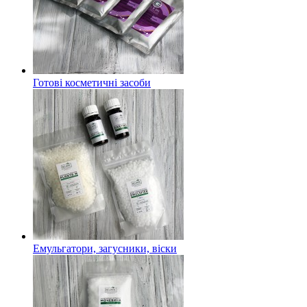
Готові косметичні засоби
Емульгатори, загусники, віски