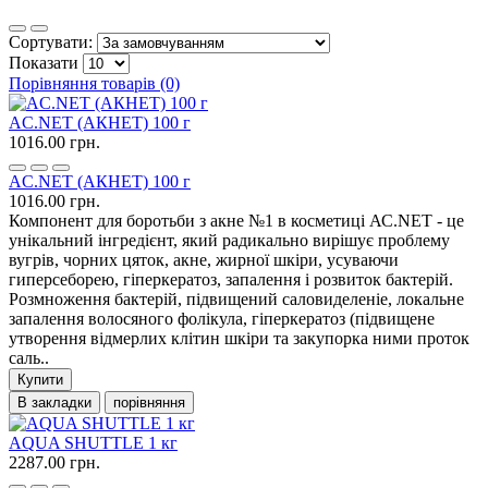
Сортувати:
Показати
Порівняння товарів (0)
AC.NET (АКНЕТ) 100 г
1016.00 грн.
AC.NET (АКНЕТ) 100 г
1016.00 грн.
Компонент для боротьби з акне №1 в косметиці АС.NET - це
унікальний інгредієнт, який радикально вирішує проблему
вугрів, чорних цяток, акне, жирної шкіри, усуваючи
гиперсеборею, гіперкератоз, запалення і розвиток бактерій.
Розмноження бактерій, підвищений саловиделеніе, локальне
запалення волосяного фолікула, гіперкератоз (підвищене
утворення відмерлих клітин шкіри та закупорка ними проток
саль..
Купити
В закладки
порівняння
AQUA SHUTTLE 1 кг
2287.00 грн.