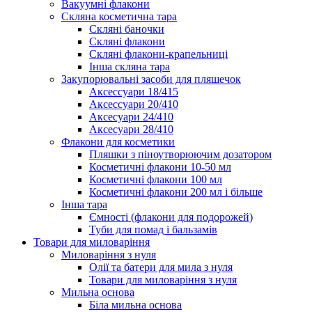
Вакуумні флакони
Скляна косметична тара
Скляні баночки
Скляні флакони
Скляні флакони-крапельниці
Інша скляна тара
Закупорювальні засоби для пляшечок
Аксессуари 18/415
Аксессуари 20/410
Аксесуари 24/410
Аксесуари 28/410
Флакони для косметики
Пляшки з піноутворюючим дозатором
Косметичні флакони 10-50 мл
Косметичні флакони 100 мл
Косметичні флакони 200 мл і більше
Інша тара
Ємності (флакони для подорожей)
Туби для помад і бальзамів
Товари для миловаріння
Миловаріння з нуля
Олії та батери для мила з нуля
Товари для миловаріння з нуля
Мильна основа
Біла мильна основа