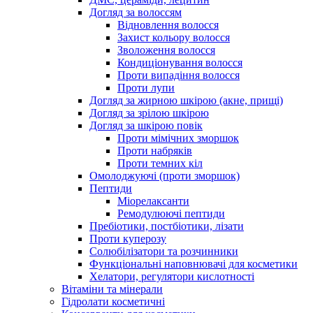
Догляд за волоссям
Відновлення волосся
Захист кольору волосся
Зволоження волосся
Кондиціонування волосся
Проти випадіння волосся
Проти лупи
Догляд за жирною шкірою (акне, прищі)
Догляд за зрілою шкірою
Догляд за шкірою повік
Проти мімічних зморшок
Проти набряків
Проти темних кіл
Омолоджуючі (проти зморшок)
Пептиди
Міорелаксанти
Ремодулюючі пептиди
Пребіотики, постбіотики, лізати
Проти куперозу
Солюбілізатори та розчинники
Функціональні наповнювачі для косметики
Хелатори, регулятори кислотності
Вітаміни та мінерали
Гідролати косметичні