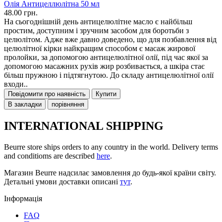
Олія Антицеллюлітна 50 мл
48.00 грн.
На сьогоднішній день антицелюлітне масло є найбільш
простим, доступним і зручним засобом для боротьби з
целюлітом. Адже вже давно доведено, що для позбавлення від
целюлітної кірки найкращим способом є масаж жирової
пролойки, за допомогою антицелюлітної олії, під час якої за
допомогою масажних рухів жир розбивається, а шкіра стає
більш пружною і підтягнутою. До складу антицелюлітної олії
входи..
Повідомити про наявність
Купити
В закладки
порівняння
INTERNATIONAL SHIPPING
Beurre store ships orders to any country in the world. Delivery terms
and conditioms are described
here
.
Магазин Beurre надсилає замовлення до будь-якої країни світу.
Детальні умови доставки описані
тут
.
Інформація
FAQ