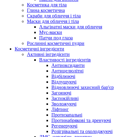
Косметика для тіла
Глина косметична
Скраби для обличчя і тіла
Маски для обличчя і тіла
Альгінатні маски для обличчя
Мус-маски
Патчи под глаза
Рослинні косметичні пудри
Косметичні інгредієнти
Активні інгредієнти
Властивості інгредієнтів
Антиоксиданти
Антицелюлітні
Відбілюючі
Відлущуючі
Відновлюючі захисний бар'єр
Загоюючі
Заспокійливі
Зволожуючі
Ліфтинг
Протизапальні
Протинабрякові та дренуючі
Регенеруючі
Розігрівальні та охолоджуючі
ДМС, цераміди, лецитин