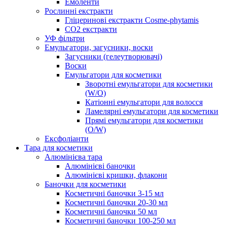
Емоленти
Рослинні екстракти
Гліцеринові екстракти Cosme-phytamis
СО2 екстракти
УФ фільтри
Емульгатори, загусники, воски
Загусники (гелеутворювачі)
Воски
Емульгатори для косметики
Зворотні емульгатори для косметики
(W/O)
Катіонні емульгатори для волосся
Ламелярні емульгатори для косметики
Прямі емульгатори для косметики
(O/W)
Ексфоліанти
Тара для косметики
Алюмінієва тара
Алюмінієві баночки
Алюмінієві кришки, флакони
Баночки для косметики
Косметичні баночки 3-15 мл
Косметичні баночки 20-30 мл
Косметичні баночки 50 мл
Косметичні баночки 100-250 мл