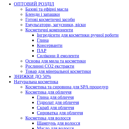
ОПТОВИЙ РОЗДІЛ
Базові та ефірні масла
Бленди і запашки
Готові косметичні засоби
Емульгатори, загусники, віски
Косметичні компоненти
Інгредієнти для косметики ручної роботи
Глина
Консерванти
ПАР
Силікони й емоленти
Основа для мила та косметики
Рослинні СО2 екстракти
Товар для мінеральної косметики
ЗНИЖКИ ДО 50%
Натуральна косметика
Косметика та сировина для SPA процедур
Косметика для обличчя
Глина для обличчя
Гідролат для обличчя
Скраб для обличчя
Сироватка для обличчя
Косметика для волосся
Шампунь для волосся
Масло для волосся