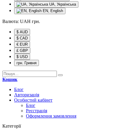
UA, Українська
EN, English
Валюта:
UAH
грн.
$ AUD
$ CAD
€ EUR
£ GBP
$ USD
грн. Гривня
Кошик
Блог
Авторизація
Особистий кабінет
Блог
Реєстрація
Оформлення замовлення
Категорії