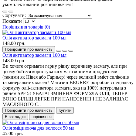
укомплектований розпилювачем
1
Сортувати:
Показати
Порівняння товарів (0)
Олія активатор засмаги 100 мл
148.00 грн.
Повідомити про наявність
Олія активатор засмаги 100 мл
148.00 грн.
Ви хочете отримати гарну рівну коричневу засмагу, але при
цьому боїтеся користуватися магазинними продуктами
(такими як Нівея або Гарньєр) через великий вміст силіконів
та мінеральних масел? Магазин BEURRE розробив спеціальну
формулу олії-активатора засмаги, яка на 100% натуральна з
рівнем SPF 5! УВАГА! ЗМІНЕНА ФОРМУЛА ОЛІЇ, ТЕПЕР
ВОНО БІЛЬШ ЛЕГКЕ ПРИ НАНЕСЕННІ І НЕ ЗАЛИШАЄ
МАСЛЯНОГО С..
Повідомити про наявність
Купити
В закладки
порівняння
Олія зміцнююча для волосся 50 мл
45.00 грн.