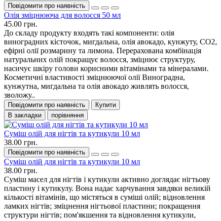
Повідомити про наявність
Олія зміцнююча для волосся 50 мл
45.00 грн.
До складу продукту входять такі компоненти: олія
виноградних кісточок, мигдальна, олія авокадо, кунжуту, СО2,
ефірні олії розмарину та лимона. Перерахована комбінація
натуральних олій покращує волосся, зміцнює структуру,
насичує шкіру голови корисними вітамінами та мінералами.
Косметичні властивості зміцнюючої олії Виноградна,
кунжутна, мигдальна та олія авокадо живлять волосся,
зволожу..
Повідомити про наявність
Купити
В закладки
порівняння
Суміш олій для нігтів та кутикули 10 мл
38.00 грн.
Повідомити про наявність
Суміш олій для нігтів та кутикули 10 мл
38.00 грн.
Суміш масел для нігтів і кутикули активно доглядає нігтьову
пластину і кутикулу. Вона надає харчування завдяки великій
кількості вітамінів, що містяться в суміші олій; відновлення
ламких нігтів; зміцнення нігтьової пластини; покращення
структури нігтів; пом'якшення та відновлення кутикули,