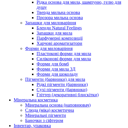
Рідка основа для мила, шампуню, гелю для
душу
Тверда мильна основа
Прозора мильна основа
Запашки для миловаріння
Бленди Natural Feelings
Запашки для мила
Парфумерні композиції
Харчові ароматизатори
Форми для миловаріння
Пластикові форми для мила
Силіконові форми для мила
Форми для бомб
Форми для мила 3Д
Форми для шоколаду
Пігменти (барвники) для мила
Рідкі пігменти (барвники)
Сухі пігменти (барвники)
Гліттер (декоративні блискітки)
Мінеральна косметика
Мінеральна основа (наповнювач)
Слюда (міка) косметична
Мінеральні пігменти
Баночки з сіфтером
Інвентар, упаковка