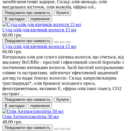
запобігання появі задирок. Склад: олія авокадо, олія
мигдальних кісточок, олія жожоба, ефірна олі..
Повідомити про наявність
Купити
В закладки
порівняння
Суха олія для кінчиків волосся 15 мл
60.00 грн.
Повідомити про наявність
Суха олія для кінчиків волосся 15 мл
60.00 грн.
Натуральна олія для сухого кінчика волосся, що січеться, від
магазину BeURRe - простий і ефективний спосіб боротьби з
посіченими кінчиками волосся. Засіб багатий натуральними
оліями та екстрактами, забезпечує ефективний щоденний
догляд та надає блиску волоссю. Склад: каприлік/каприк
тригліцериди*, олія брокколі холодного преса,
фенілтриметикон, витамин Е, ефірна олія іланг-ілангу, СО2
екстракт ..
Повідомити про наявність
Купити
В закладки
порівняння
Олія Антицеллюлітна 50 мл
48.00 грн.
Повідомити про наявність