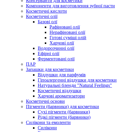
Консерванти для косметики
Компоненти для виготовлення зубної пасти
Косметичні кислоти
Косметичні олії
Базові олї
Рафіновані олії
Нерафіновані олії
Готові суміші олій
Харчові олії
Водорозчинні олії
Ефірні олії
Ферментовані олії
ПАР
Запашки для косметики
Віддушки для парфумів
Гіпоалергенні віддушки для косметики
Натуральні бленди "Natural Feelings"
Косметичні віддушки
Харчові ароматизатори
Косметичні основи
Пігменти (барвники) для косметики
Сухі пігменти (барвники)
Рідкі пігменти (барвники)
Силікони та емоленти
Силікони