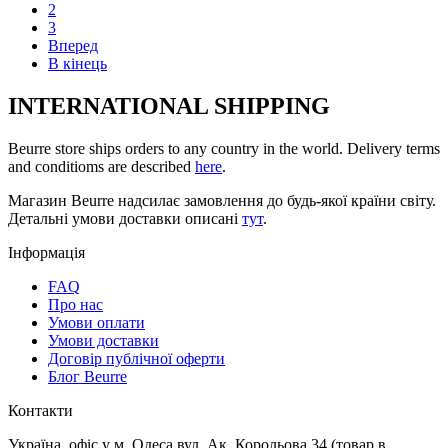
2
3
Вперед
В кінець
INTERNATIONAL SHIPPING
Beurre store ships orders to any country in the world. Delivery terms
and conditioms are described
here
.
Магазин Beurre надсилає замовлення до будь-якої країни світу.
Детальні умови доставки описані
тут
.
Інформація
FAQ
Про нас
Умови оплати
Умови доставки
Договір публічної оферти
Блог Beurre
Контакти
Україна, офіс у м. Одеса вул. Ак. Корольова 34 (товар в