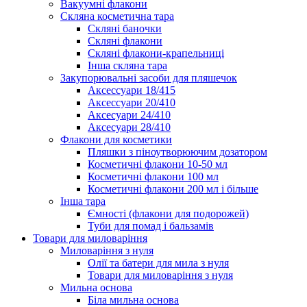
Вакуумні флакони
Скляна косметична тара
Скляні баночки
Скляні флакони
Скляні флакони-крапельниці
Інша скляна тара
Закупорювальні засоби для пляшечок
Аксессуари 18/415
Аксессуари 20/410
Аксесуари 24/410
Аксесуари 28/410
Флакони для косметики
Пляшки з піноутворюючим дозатором
Косметичні флакони 10-50 мл
Косметичні флакони 100 мл
Косметичні флакони 200 мл і більше
Інша тара
Ємності (флакони для подорожей)
Туби для помад і бальзамів
Товари для миловаріння
Миловаріння з нуля
Олії та батери для мила з нуля
Товари для миловаріння з нуля
Мильна основа
Біла мильна основа