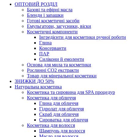
ОПТОВИЙ РОЗДІЛ
Базові та ефірні масла
Бленди і запашки
Готові косметичні засоби
Емульгатори, загусники, віски
Косметичні компоненти
Інгредієнти для косметики ручної роботи
Глина
Консерванти
ПАР
Силікони й емоленти
Основа для мила та косметики
Рослинні СО2 екстракти
Товар для мінеральної косметики
ЗНИЖКИ ДО 50%
Натуральна косметика
Косметика та сировина для SPA процедур
Косметика для обличчя
Глина для обличчя
Гідролат для обличчя
Скраб для обличчя
Сироватка для обличчя
Косметика для волосся
Шампунь для волосся
Масло для волосся