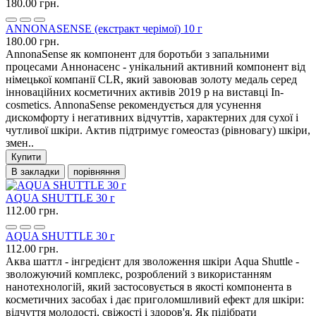
180.00 грн.
ANNONASENSE (екстракт черімої) 10 г
180.00 грн.
AnnonaSense як компонент для боротьби з запальними
процесами Аннонасенс - унікальний активний компонент від
німецької компанії CLR, який завоював золоту медаль серед
інноваційних косметичних активів 2019 р на виставці In-
cosmetics. AnnonaSense рекомендується для усунення
дискомфорту і негативних відчуттів, характерних для сухої і
чутливої шкіри. Актив підтримує гомеостаз (рівновагу) шкіри,
змен..
Купити
В закладки
порівняння
AQUA SHUTTLE 30 г
112.00 грн.
AQUA SHUTTLE 30 г
112.00 грн.
Аква шаттл - інгредієнт для зволоження шкіри Aqua Shuttle -
зволожуючий комплекс, розроблений з використанням
нанотехнологій, який застосовується в якості компонента в
косметичних засобах і дає приголомшливий ефект для шкіри:
відчуття молодості, свіжості і здоров'я. Як підібрати