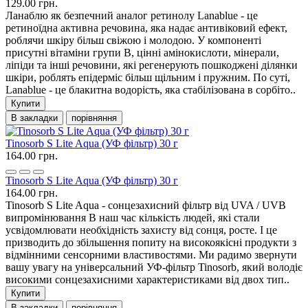
129.00 грн.
Ланаблю як безпечний аналог ретинолу Lanablue - це
ретиноїдна активна речовина, яка надає антивіковий ефект,
роблячи шкіру більш свіжою і молодою. У компоненті
присутні вітаміни групи В, цінні амінокислоти, мінерали,
ліпіди та інші речовини, які регенерують пошкоджені ділянки
шкіри, роблять епідерміс більш щільним і пружним. По суті,
Lanablue - це блакитна водорість, яка стабілізована в сорбіто..
Купити
В закладки
порівняння
Tinosorb S Lite Aqua (УФ фільтр) 30 г
164.00 грн.
Tinosorb S Lite Aqua (УФ фільтр) 30 г
164.00 грн.
Tinosorb S Lite Aqua - сонцезахисний фільтр від UVA / UVB
випромінювання В наш час кількість людей, які стали
усвідомлювати необхідність захисту від сонця, росте. І це
призводить до збільшення попиту на високоякісні продукти з
відмінними сенсорними властивостями. Ми радимо звернути
вашу увагу на універсальний УФ-фільтр Tinosorb, який володіє
високими сонцезахисними характеристиками від двох тип..
Купити
В закладки
порівняння