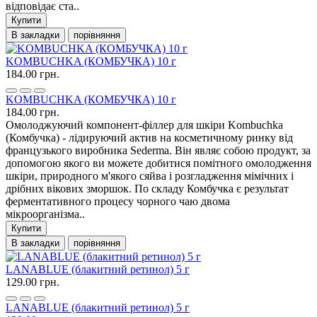
відповідає ста..
Купити
В закладки
порівняння
KOMBUCHKA (КОМБУЧКА) 10 г
184.00 грн.
KOMBUCHKA (КОМБУЧКА) 10 г
184.00 грн.
Омолоджуючий компонент-філлер для шкіри Kombuchka
(Комбучка) - лідируючий актив на косметичному ринку від
французького виробника Sederma. Він являє собою продукт, за
допомогою якого ви можете добитися помітного омолодження
шкіри, природного м'якого сяйва і розгладження мімічних і
дрібних вікових зморшок. По складу Комбучка є результат
ферментативного процесу чорного чаю двома
мікроорганізма..
Купити
В закладки
порівняння
LANABLUE (блакитний ретинол) 5 г
129.00 грн.
LANABLUE (блакитний ретинол) 5 г