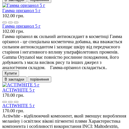
Гамма оризанол 5 г
102.00 грн.
Гамма оризанол 5 г
102.00 грн.
Гамма орізанол як сильний антиоксидант в косметиці Гамма
орізанол - це спеціальна косметична добавка, яка вважається
сильним антиоксидантом і захищає шкіру від передчасного
старіння і негативного впливу ультрафіолетових променів.
Gamma Oryzanol має повністю рослинне походження, його
добувають з масла висівок рису та інших джерел з
аналогічним складом. Гамма-орізанол складається..
Купити
В закладки
порівняння
ACTIWHITE 5 г
170.00 грн.
ACTIWHITE 5 г
170.00 грн.
Actiwhite - відбілюючий компонент, який зменшує вироблення
меланіну і освітлює вікові пігментні плями Характеристика
компонента і особливості використання INCI: Maltodextrin,