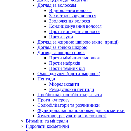
Догляд за волоссям
Відновлення волосся
Захист кольору волосся
Зволоження волосся
Кондиціонування волосся
Проти випадіння волосся
Проти лупи
Догляд за жирною шкірою (акне, прищі)
Догляд за зрілою шкірою
Догляд за шкірою повік
Проти мімічних зморшок
Проти набряків
Проти темних кіл
Омолоджуючі (проти зморшок)
Пептиди
Міорелаксанти
Ремодулюючі пептиди
Пребіотики, постбіотики, лізати
Проти куперозу
Солюбілізатори та розчинники
Функціональні наповнювачі для косметики
Хелатори, регулятори кислотності
Вітаміни та мінерали
Гідролати косметичні