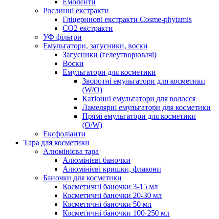
Емоленти
Рослинні екстракти
Гліцеринові екстракти Cosme-phytamis
СО2 екстракти
УФ фільтри
Емульгатори, загусники, воски
Загусники (гелеутворювачі)
Воски
Емульгатори для косметики
Зворотні емульгатори для косметики
(W/O)
Катіонні емульгатори для волосся
Ламелярні емульгатори для косметики
Прямі емульгатори для косметики
(O/W)
Ексфоліанти
Тара для косметики
Алюмінієва тара
Алюмінієві баночки
Алюмінієві кришки, флакони
Баночки для косметики
Косметичні баночки 3-15 мл
Косметичні баночки 20-30 мл
Косметичні баночки 50 мл
Косметичні баночки 100-250 мл