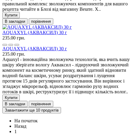
правильний комплекс зволожуючих компонентів для вашого
рецепта читайте в Блозі від магазину Beurre. Х..
Купити
В закладки
порівняння
AQUAXYL (АКВАКСИЛ) 30 г
235.00 грн.
AQUAXYL (АКВАКСИЛ) 30 г
235.00 грн.
Aquaxyl - інноваційна зволожуюча технологія, яка вчить вашу
шкіру зберігати вологу Акваксил - лідируючий зволожуючий
компонент на косметичному ринку, який здатний відновити
водний баланс шкіри, усуває роздратування і лущення
протягом 15 днів регулярного застосування. Він вирівнює і
згладжує мікрорельєф, відновлює гармонію руху водних
потоків в шкірі, реструктуризує її і підвищує кількість волог..
Купити
В закладки
порівняння
Завантажити ще 10 продуктів
На початок
Назад
1