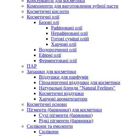
Консерванти для косметики
Компоненти для виготовлення зубної пасти
Косметичні кислоти
Косметичні олії
Базові олї
Рафіновані олії
Нерафіновані олії
Готові суміші олій
Харчові олії
Водорозчинні олії
Ефірні олії
Ферментовані олії
ПАР
Запашки для косметики
Віддушки для парфумів
Гіпоалергенні віддушки для косметики
Натуральні бленди "Natural Feelings"
Косметичні віддушки
Харчові ароматизатори
Косметичні основи
Пігменти (барвники) для косметики
Сухі пігменти (барвники)
Рідкі пігменти (барвники)
Силікони та емоленти
Силікони