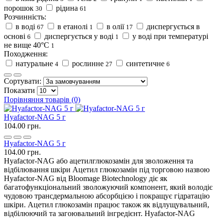
порошок
рідина
30
61
Розчинність:
в воді
в етанолі
в олії
диспергується в
67
1
17
основі
диспергується у воді
у воді при температурі
6
1
не вище 40°С
1
Походження:
натуральне
рослинне
синтетичне
4
27
6
Сортувати:
Показати
Порівняння товарів (0)
Hyafactor-NAG 5 г
104.00 грн.
Hyafactor-NAG 5 г
104.00 грн.
Hyafactor-NAG або ацетилглюкозамін для зволоження та
відбілювання шкіри Ацетил глюкозамін під торговою назвою
Hyafactor-NAG від Bloomage Biotechnology діє як
багатофункціональний зволожуючий компонент, який володіє
чудовою трансдермальною абсорбцією і покращує гідратацію
шкіри. Ацетил глюкозамін працює також як відлущувальний,
відбілюючий та загоювальний інгредієнт. Hyafactor-NAG