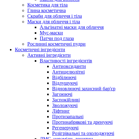
Косметика для тіла
Глина косметична
Скраби для обличчя і тіла
Маски для обличчя і тіла
Альгінатні маски для обличчя
Мус-маски
Патчи под глаза
Рослинні косметичні пудри
Косметичні інгредієнти
Активні інгредієнти
Властивості інгредієнтів
Антиоксиданти
Антицелюлітні
Відбілюючі
Відлущуючі
Відновлюючі захисний бар'єр
Загоюючі
Заспокійливі
Зволожуючі
Ліфтинг
Протизапальні
Протинабрякові та дренуючі
Регенеруючі
Розігрівальні та охолоджуючі
ДМС, цераміди, лецитин