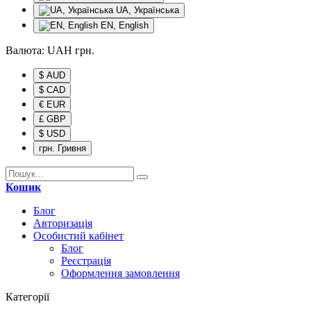
UA, Українська
EN, English
Валюта:
UAH
грн.
$ AUD
$ CAD
€ EUR
£ GBP
$ USD
грн. Гривня
Кошик
Блог
Авторизація
Особистий кабінет
Блог
Реєстрація
Оформлення замовлення
Категорії