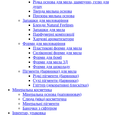
Рідка основа для мила, шампуню, гелю для
душу
Тверда мильна основа
Прозора мильна основа
Запашки для миловаріння
Бленди Natural Feelings
Запашки для мила
Парфумерні композиції
Харчові ароматизатори
Форми для миловаріння
Пластикові форми для мила
Силіконові форми для мила
Форми для бомб
Форми для мила 3Д
Форми для шоколаду
Пігменти (барвники) для мила
Рідкі пігменти (барвники)
Сухі пігменти (барвники)
Гліттер (декоративні блискітки)
Мінеральна косметика
Мінеральна основа (наповнювач)
Слюда (міка) косметична
Мінеральні пігменти
Баночки з сіфтером
Інвентар, упаковка