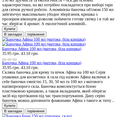
150 мл Зручність та екологічність – ось дві основні
характеристики, на які потрібно покладатися при виборі тари
для свічок ручної роботи. Алюмінієва баночка об'ємом 150 мл
забезпечує максимально убодне зберігання, кришка з
прозорим віконцем дозволяє побачити готову свічку і в той же
час зберігає її аромат. А екологічний алюміній..
Купити
В закладки
порівняння
Баночка Афіна 100 мл (матова, біла кришка)
35.95 грн.
43.10 грн.
Баночка Афіна 100 мл (матова, біла кришка)
35.95 грн.
43.10 грн.
Скляна баночка для крему та вічок Афіна на 100 мл Серія
упаковки для косметики зі скла під назвою Афіна включає в
себе баночки ємністю 15, 30, 50 мл та 100 мл з матового
напівпрозорого скла. Баночка комплектується білою
пластиковою кришкою, а також вкладишем, який оберігає
засіб від протікання під час транспортування. Дану серію
баночок можна доповнити флаконами Афіна з такого ж типу ..
Купити
В закладки
порівняння