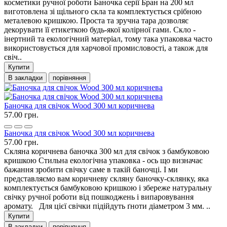
косметики ручної роботи Баночка серії Бран на 200 мл
виготовлена ​​зі щільного скла та комплектується срібною
металевою кришкою. Проста та зручна тара дозволяє
декорувати її етикеткою будь-якої колірної гами. Скло -
інертний та екологічний матеріал, тому така упаковка часто
використовується для харчової промисловості, а також для
свіч..
Купити
В закладки
порівняння
Баночка для свічок Wood 300 мл коричнева
57.00 грн.
Баночка для свічок Wood 300 мл коричнева
57.00 грн.
Скляна коричнева баночка 300 мл для свічок з бамбуковою
кришкою Стильна екологічна упаковка - ось що визначає
бажання зробити свічку саме в такій баночці. І ми
представляємо вам коричневу скляну баночку-склянку, яка
комплектується бамбуковою кришкою і збереже натуральну
свічку ручної роботи від пошкоджень і випаровування
аромату. Для цієї свічки підійдуть ґноти діаметром 3 мм. ..
Купити
В закладки
порівняння