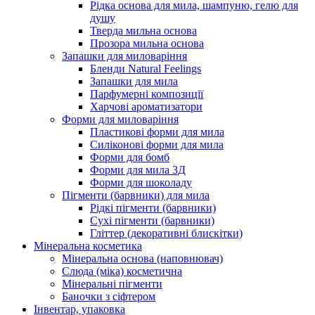
Рідка основа для мила, шампуню, гелю для
душу
Тверда мильна основа
Прозора мильна основа
Запашки для миловаріння
Бленди Natural Feelings
Запашки для мила
Парфумерні композиції
Харчові ароматизатори
Форми для миловаріння
Пластикові форми для мила
Силіконові форми для мила
Форми для бомб
Форми для мила 3Д
Форми для шоколаду
Пігменти (барвники) для мила
Рідкі пігменти (барвники)
Сухі пігменти (барвники)
Гліттер (декоративні блискітки)
Мінеральна косметика
Мінеральна основа (наповнювач)
Слюда (міка) косметична
Мінеральні пігменти
Баночки з сіфтером
Інвентар, упаковка