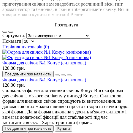
приготування свічки вам знадобиться рослинний віск, ґніт,
ароматизатор та баночка, в якій ви зберігатимете свічку. Всі ці
товари можна купити в магазині Beurre.
Розгорнути
Сортувати:
Показати
Порівняння товарів (0)
Форма для свічок №1 Конус (силіконова)
128.00 грн.
Повідомити про наявність
Форма для свічок №1 Конус (силіконова)
128.00 грн.
Силіконова форма для заливки свічок Конус Висока форма
для свічок із м'якого силікону у вигляді Конуса. Силіконові
форми для виливки свічок спрощують їх виготовлення, за
допомогою них можна швидко і просто створити свічки будь-
якої форми. Дана форма виконана з досить м'якого силікону і
вимагає додаткової фіксації для стабільності під час
застигання воску. Характеристики форми..
Повідомити про наявність
Купити