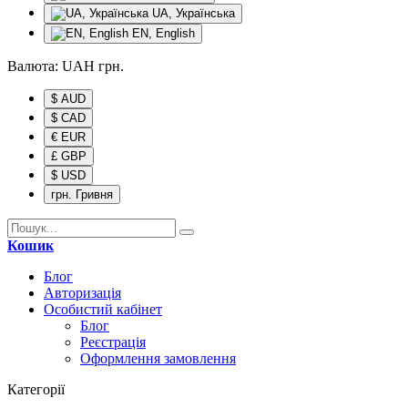
UA, Українська
EN, English
Валюта:
UAH
грн.
$ AUD
$ CAD
€ EUR
£ GBP
$ USD
грн. Гривня
Кошик
Блог
Авторизація
Особистий кабінет
Блог
Реєстрація
Оформлення замовлення
Категорії