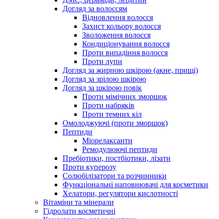
Догляд за волоссям
Відновлення волосся
Захист кольору волосся
Зволоження волосся
Кондиціонування волосся
Проти випадіння волосся
Проти лупи
Догляд за жирною шкірою (акне, прищі)
Догляд за зрілою шкірою
Догляд за шкірою повік
Проти мімічних зморшок
Проти набряків
Проти темних кіл
Омолоджуючі (проти зморшок)
Пептиди
Міорелаксанти
Ремодулюючі пептиди
Пребіотики, постбіотики, лізати
Проти куперозу
Солюбілізатори та розчинники
Функціональні наповнювачі для косметики
Хелатори, регулятори кислотності
Вітаміни та мінерали
Гідролати косметичні