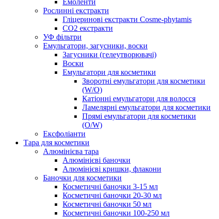
Емоленти
Рослинні екстракти
Гліцеринові екстракти Cosme-phytamis
СО2 екстракти
УФ фільтри
Емульгатори, загусники, воски
Загусники (гелеутворювачі)
Воски
Емульгатори для косметики
Зворотні емульгатори для косметики
(W/O)
Катіонні емульгатори для волосся
Ламелярні емульгатори для косметики
Прямі емульгатори для косметики
(O/W)
Ексфоліанти
Тара для косметики
Алюмінієва тара
Алюмінієві баночки
Алюмінієві кришки, флакони
Баночки для косметики
Косметичні баночки 3-15 мл
Косметичні баночки 20-30 мл
Косметичні баночки 50 мл
Косметичні баночки 100-250 мл