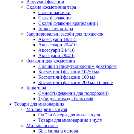
Вакуумні флакони
Скляна косметична тара
Скляні баночки
Скляні флакони
Скляні флакони-крапельниці
Інша скляна тара
Закупорювальні засоби для пляшечок
Аксессуари 18/415
Аксессуари 20/410
Аксесуари 24/410
Аксесуари 28/410
Флакони для косметики
Пляшки з піноутворюючим дозатором
Косметичні флакони 10-50 мл
Косметичні флакони 100 мл
Косметичні флакони 200 мл і більше
Інша тара
Ємності (флакони для подорожей)
Туби для помад і бальзамів
Товари для миловаріння
Миловаріння з нуля
Олії та батери для мила з нуля
Товари для миловаріння з нуля
Мильна основа
Біла мильна основа