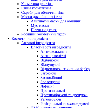
Косметика для тіла
Глина косметична
Скраби для обличчя і тіла
Маски для обличчя і тіла
Альгінатні маски для обличчя
Мус-маски
Патчи под глаза
Рослинні косметичні пудри
Косметичні інгредієнти
Активні інгредієнти
Властивості інгредієнтів
Антиоксиданти
Антицелюлітні
Відбілюючі
Відлущуючі
Відновлюючі захисний бар'єр
Загоюючі
Заспокійливі
Зволожуючі
Ліфтинг
Протизапальні
Протинабрякові та дренуючі
Регенеруючі
Розігрівальні та охолоджуючі
ДМС, цераміди, лецитин