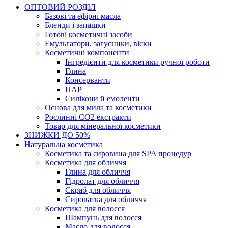
ОПТОВИЙ РОЗДІЛ
Базові та ефірні масла
Бленди і запашки
Готові косметичні засоби
Емульгатори, загусники, віски
Косметичні компоненти
Інгредієнти для косметики ручної роботи
Глина
Консерванти
ПАР
Силікони й емоленти
Основа для мила та косметики
Рослинні СО2 екстракти
Товар для мінеральної косметики
ЗНИЖКИ ДО 50%
Натуральна косметика
Косметика та сировина для SPA процедур
Косметика для обличчя
Глина для обличчя
Гідролат для обличчя
Скраб для обличчя
Сироватка для обличчя
Косметика для волосся
Шампунь для волосся
Масло для волосся