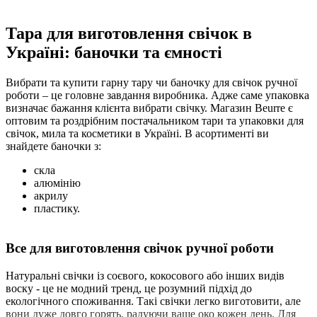
Тара для виготовлення свічок в
Україні: баночки та ємності
Вибрати та купити гарну тару чи баночку для свічок ручної
роботи – це головне завдання виробника. Адже саме упаковка
визначає бажання клієнта вибрати свічку. Магазин Beurre є
оптовим та роздрібним постачальником тари та упаковки для
свічок, мила та косметики в Україні. В асортименті ви
знайдете баночки з:
скла
алюмінію
акрилу
пластику.
Все для виготовлення свічок ручної роботи
Натуральні свічки із соєвого, кокосового або інших видів
воску - це не модний тренд, це розумний підхід до
екологічного споживання. Такі свічки легко виготовити, але
вони дуже довго горять, радуючи ваше око кожен день. Для