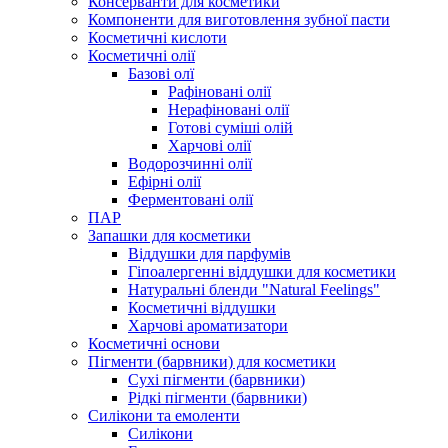
Консерванти для косметики
Компоненти для виготовлення зубної пасти
Косметичні кислоти
Косметичні олії
Базові олї
Рафіновані олії
Нерафіновані олії
Готові суміші олій
Харчові олії
Водорозчинні олії
Ефірні олії
Ферментовані олії
ПАР
Запашки для косметики
Віддушки для парфумів
Гіпоалергенні віддушки для косметики
Натуральні бленди "Natural Feelings"
Косметичні віддушки
Харчові ароматизатори
Косметичні основи
Пігменти (барвники) для косметики
Сухі пігменти (барвники)
Рідкі пігменти (барвники)
Силікони та емоленти
Силікони