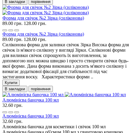
В закладки
порівняння
Форма для свічок №2 Зірка (силіконова)
89.00 грн.
128.00 грн.
Форма для свічок №2 Зірка (силіконова)
89.00 грн.
128.00 грн.
Силіконова форма для заливки свічок Зірка Висока форма для
свічок із м'якого силікону у вигляді Зірки. Силіконові форми
для виливки свічок спрощують їх виготовлення, за
допомогою них можна швидко і просто створити свічки будь-
якої форми. Дана форма виконана з досить м'якого силікону і
вимагає додаткової фіксації для стабільності під час
застигання воску. Характеристики форми ..
Купити
В закладки
порівняння
Алюмінієва баночка 100 мл
32.60 грн.
Алюмінієва баночка 100 мл
32.60 грн.
Алюмінієва баночка для косметики і свічок 100 мл
Алюмінієва баночка об'ємом 100 мл з гвинтовою кришкою