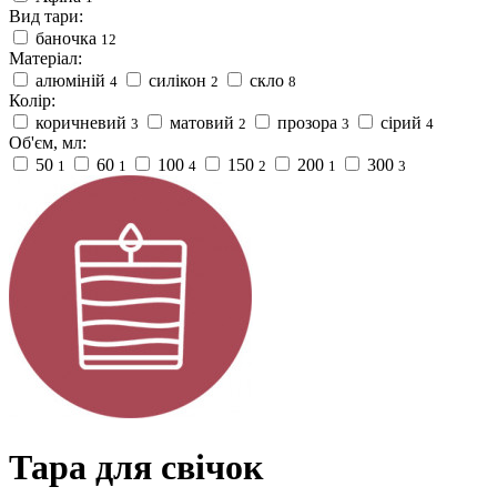
Вид тари:
баночка
12
Матеріал:
алюміній
силікон
скло
4
2
8
Колір:
коричневий
матовий
прозора
сірий
3
2
3
4
Об'єм, мл:
50
60
100
150
200
300
1
1
4
2
1
3
Тара для свічок