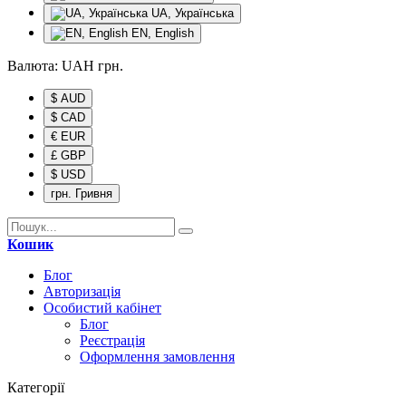
UA, Українська
EN, English
Валюта:
UAH
грн.
$ AUD
$ CAD
€ EUR
£ GBP
$ USD
грн. Гривня
Кошик
Блог
Авторизація
Особистий кабінет
Блог
Реєстрація
Оформлення замовлення
Категорії