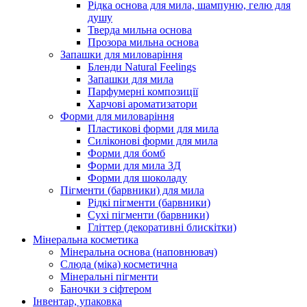
Рідка основа для мила, шампуню, гелю для
душу
Тверда мильна основа
Прозора мильна основа
Запашки для миловаріння
Бленди Natural Feelings
Запашки для мила
Парфумерні композиції
Харчові ароматизатори
Форми для миловаріння
Пластикові форми для мила
Силіконові форми для мила
Форми для бомб
Форми для мила 3Д
Форми для шоколаду
Пігменти (барвники) для мила
Рідкі пігменти (барвники)
Сухі пігменти (барвники)
Гліттер (декоративні блискітки)
Мінеральна косметика
Мінеральна основа (наповнювач)
Слюда (міка) косметична
Мінеральні пігменти
Баночки з сіфтером
Інвентар, упаковка