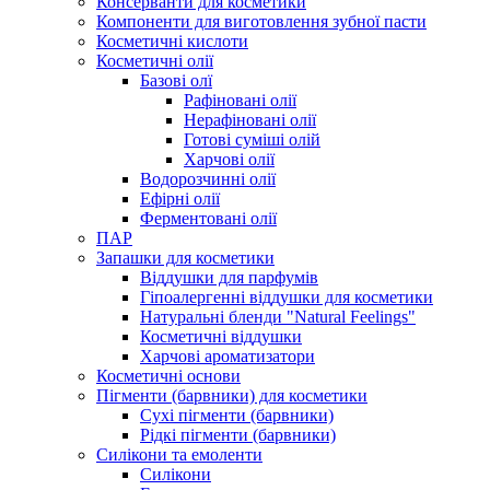
Консерванти для косметики
Компоненти для виготовлення зубної пасти
Косметичні кислоти
Косметичні олії
Базові олї
Рафіновані олії
Нерафіновані олії
Готові суміші олій
Харчові олії
Водорозчинні олії
Ефірні олії
Ферментовані олії
ПАР
Запашки для косметики
Віддушки для парфумів
Гіпоалергенні віддушки для косметики
Натуральні бленди "Natural Feelings"
Косметичні віддушки
Харчові ароматизатори
Косметичні основи
Пігменти (барвники) для косметики
Сухі пігменти (барвники)
Рідкі пігменти (барвники)
Силікони та емоленти
Силікони