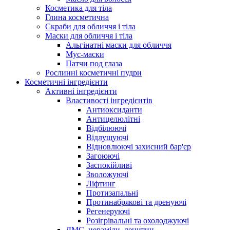
Косметика для тіла
Глина косметична
Скраби для обличчя і тіла
Маски для обличчя і тіла
Альгінатні маски для обличчя
Мус-маски
Патчи под глаза
Рослинні косметичні пудри
Косметичні інгредієнти
Активні інгредієнти
Властивості інгредієнтів
Антиоксиданти
Антицелюлітні
Відбілюючі
Відлущуючі
Відновлюючі захисний бар'єр
Загоюючі
Заспокійливі
Зволожуючі
Ліфтинг
Протизапальні
Протинабрякові та дренуючі
Регенеруючі
Розігрівальні та охолоджуючі
ДМС, цераміди, лецитин