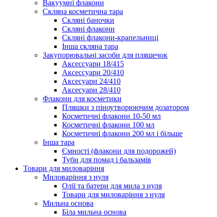
Вакуумні флакони
Скляна косметична тара
Скляні баночки
Скляні флакони
Скляні флакони-крапельниці
Інша скляна тара
Закупорювальні засоби для пляшечок
Аксессуари 18/415
Аксессуари 20/410
Аксесуари 24/410
Аксесуари 28/410
Флакони для косметики
Пляшки з піноутворюючим дозатором
Косметичні флакони 10-50 мл
Косметичні флакони 100 мл
Косметичні флакони 200 мл і більше
Інша тара
Ємності (флакони для подорожей)
Туби для помад і бальзамів
Товари для миловаріння
Миловаріння з нуля
Олії та батери для мила з нуля
Товари для миловаріння з нуля
Мильна основа
Біла мильна основа