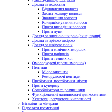
Догляд за волоссям
Відновлення волосся
Захист кольору волосся
Зволоження волосся
Кондиціонування волосся
Проти випадіння волосся
Проти лупи
Догляд за жирною шкірою (акне, прищі)
Догляд за зрілою шкірою
Догляд за шкірою повік
Проти мімічних зморшок
Проти набряків
Проти темних кіл
Омолоджуючі (проти зморшок)
Пептиди
Міорелаксанти
Ремодулюючі пептиди
Пребіотики, постбіотики, лізати
Проти куперозу
Солюбілізатори та розчинники
Функціональні наповнювачі для косметики
Хелатори, регулятори кислотності
Вітаміни та мінерали
Гідролати косметичні