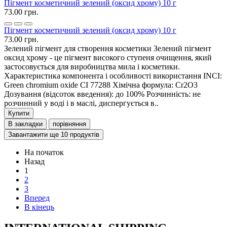
Пігмент косметичний зелений (оксид хрому) 10 г
73.00 грн.
Пігмент косметичний зелений (оксид хрому) 10 г
73.00 грн.
Зелений пігмент для створення косметики Зелений пігмент
оксид хрому - це пігмент високого ступеня очищення, який
застосовується для виробництва мила і косметики.
Характеристика компонента і особливості використання INCI:
Green chromium oxide CI 77288 Хімічна формула: Cr2O3
Дозування (відсоток введення): до 100% Розчинність: не
розчинний у воді і в маслі, диспергується в..
Купити
В закладки
порівняння
Завантажити ще 10 продуктів
На початок
Назад
1
2
3
Вперед
В кінець