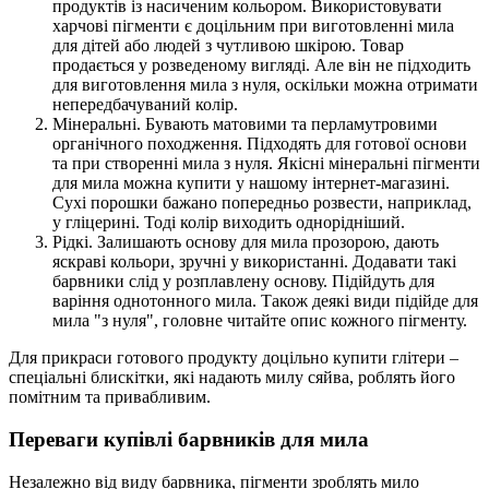
продуктів із насиченим кольором. Використовувати
харчові пігменти є доцільним при виготовленні мила
для дітей або людей з чутливою шкірою. Товар
продається у розведеному вигляді. Але він не підходить
для виготовлення мила з нуля, оскільки можна отримати
непередбачуваний колір.
Мінеральні. Бувають матовими та перламутровими
органічного походження. Підходять для готової основи
та при створенні мила з нуля. Якісні мінеральні пігменти
для мила можна купити у нашому інтернет-магазині.
Сухі порошки бажано попередньо розвести, наприклад,
у гліцерині. Тоді колір виходить однорідніший.
Рідкі. Залишають основу для мила прозорою, дають
яскраві кольори, зручні у використанні. Додавати такі
барвники слід у розплавлену основу. Підійдуть для
варіння однотонного мила. Також деякі види підійде для
мила "з нуля", головне читайте опис кожного пігменту.
Для прикраси готового продукту доцільно купити глітери –
спеціальні блискітки, які надають милу сяйва, роблять його
помітним та привабливим.
Переваги купівлі барвників для мила
Незалежно від виду барвника, пігменти зроблять мило