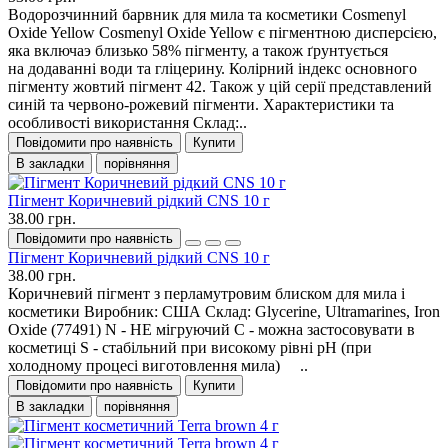
Водорозчинний барвник для мила та косметики Cosmenyl
Oxide Yellow Cosmenyl Oxide Yellow є пігментною дисперсією,
яка включаэ близько 58% пігменту, а також ґрунтується
на додаванні води та гліцерину. Колірний індекс основного
пігменту жовтий пігмент 42. Також у цій серії представлений
синій та червоно-рожевий пігменти. Характеристики та
особливості використання Склад:..
Повідомити про наявність
Купити
В закладки
порівняння
Пігмент Коричневий рідкий CNS 10 г
38.00 грн.
Повідомити про наявність
Пігмент Коричневий рідкий CNS 10 г
38.00 грн.
Коричневий пігмент з перламутровим блиском для мила і
косметики Виробник: США Склад: Glycerine, Ultramarines, Iron
Oxide (77491) N - НЕ мігруючий C - можна застосовувати в
косметиці S - стабільний при високому рівні рН (при
холодному процесі виготовлення мила) ..
Повідомити про наявність
Купити
В закладки
порівняння