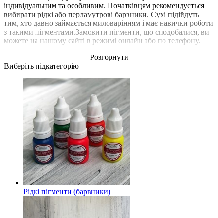
індивідуальним та особливим. Початківцям рекомендується
вибирати рідкі або перламутрові барвники. Сухі підійдуть
тим, хто давно займається миловарінням і має навички роботи
з такими пігментами.Замовити пігменти, що сподобалися, ви
можете на нашому сайті в режимі онлайн або по телефону.
Розгорнути
Виберіть підкатегорію
Рідкі пігменти (барвники)