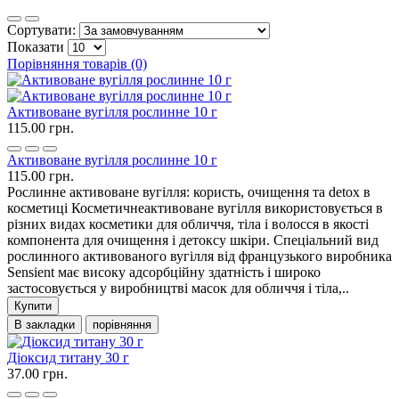
Сортувати:
Показати
Порівняння товарів (0)
Активоване вугілля рослинне 10 г
115.00 грн.
Активоване вугілля рослинне 10 г
115.00 грн.
Рослинне активоване вугілля: користь, очищення та detox в
косметиці Косметичнеактивоване вугілля використовується в
різних видах косметики для обличчя, тіла і волосся в якості
компонента для очищення і детоксу шкіри. Спеціальний вид
рослинного активованого вугілля від французького виробника
Sensient має високу адсорбційну здатність і широко
застосовується у виробництві масок для обличчя і тіла,..
Купити
В закладки
порівняння
Діоксид титану 30 г
37.00 грн.