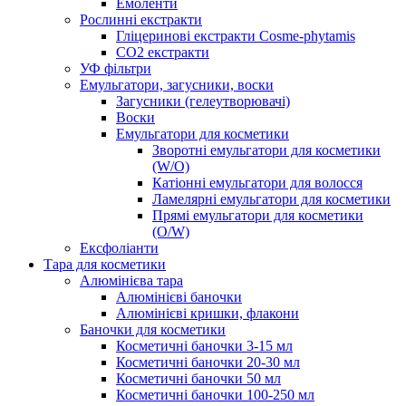
Емоленти
Рослинні екстракти
Гліцеринові екстракти Cosme-phytamis
СО2 екстракти
УФ фільтри
Емульгатори, загусники, воски
Загусники (гелеутворювачі)
Воски
Емульгатори для косметики
Зворотні емульгатори для косметики
(W/O)
Катіонні емульгатори для волосся
Ламелярні емульгатори для косметики
Прямі емульгатори для косметики
(O/W)
Ексфоліанти
Тара для косметики
Алюмінієва тара
Алюмінієві баночки
Алюмінієві кришки, флакони
Баночки для косметики
Косметичні баночки 3-15 мл
Косметичні баночки 20-30 мл
Косметичні баночки 50 мл
Косметичні баночки 100-250 мл