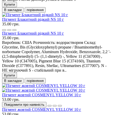
Купити
В закладки
порівняння
Пігмент Блакитний рідкий NS 10 г
35.00 грн.
Пігмент Блакитний рідкий NS 10 г
35.00 грн.
Виробник: США Розчинність: водорастворим Склад:
Glycerine, Bis (Glycidoxyphenyl) propane / Bisaminomethyl-
norbornane Copolymer, Aluminum Hydroxide, Benzoxazole, 2,2 '-
(2,5-thiophenediyl) {5- (1,1-dimetyl) -, Yellow 11 (CI47000) ,
Yellow 10 (CI47005), Pigment Blue 15 (CI74160), Titanium
Dioxide (CI77891), Resin, Shellac, Ultramarines (CI77007). N -
НЕ мігруючий S - стабільний при в..
Купити
В закладки
порівняння
Пігмент жовтий COSMENYL YELLOW 10 г
53.00 грн.
Повідомити про наявність
Пігмент жовтий COSMENYL YELLOW 10 г
53.00 грн.