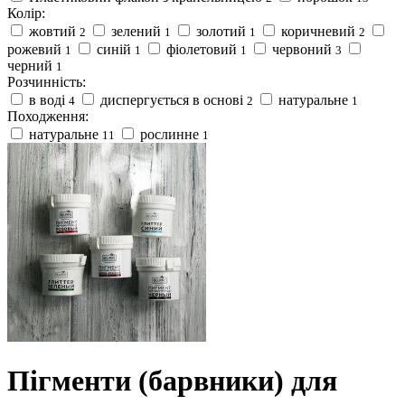
Колір:
жовтий
зелений
золотий
коричневий
2
1
1
2
рожевий
синій
фіолетовий
червоний
1
1
1
3
черний
1
Розчинність:
в воді
диспергується в основі
натуральне
4
2
1
Походження:
натуральне
рослинне
11
1
Пігменти (барвники) для