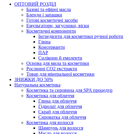
ОПТОВИЙ РОЗДІЛ
Базові та ефірні масла
Бленди і запашки
Готові косметичні засоби
Емульгатори, загусники, віски
Косметичні компоненти
Інгредієнти для косметики ручної роботи
Глина
Консерванти
ПАР
Силікони й емоленти
Основа для мила та косметики
Рослинні СО2 екстракти
Товар для мінеральної косметики
ЗНИЖКИ ДО 50%
Натуральна косметика
Косметика та сировина для SPA процедур
Косметика для обличчя
Глина для обличчя
Гідролат для обличчя
Скраб для обличчя
Сироватка для обличчя
Косметика для волосся
Шампунь для волосся
Масло для волосся