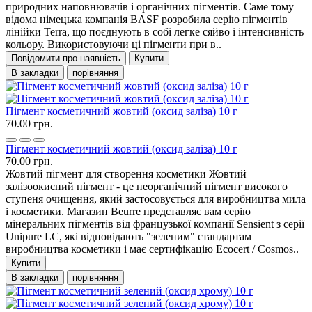
природних наповнювачів і органічних пігментів. Саме тому
відома німецька компанія BASF розробила серію пігментів
лінійки Terra, що поєднують в собі легке сяйво і інтенсивність
кольору. Використовуючи ці пігменти при в..
Повідомити про наявність
Купити
В закладки
порівняння
Пігмент косметичний жовтий (оксид заліза) 10 г
70.00 грн.
Пігмент косметичний жовтий (оксид заліза) 10 г
70.00 грн.
Жовтий пігмент для створення косметики Жовтий
залізоокисний пігмент - це неорганічний пігмент високого
ступеня очищення, який застосовується для виробництва мила
і косметики. Магазин Beurre представляє вам серію
мінеральних пігментів від французької компанії Sensient з серії
Unipure LC, які відповідають "зеленим" стандартам
виробництва косметики і має сертифікацію Ecocert / Cosmos..
Купити
В закладки
порівняння