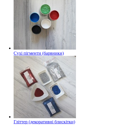
Сухі пігменти (барвники)
Гліттер (декоративні блискітки)