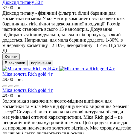
Діоксид титану 30 г
37.00 грн.
Діоксид титану - фізичний фільтр та білий барвник для
косметики на мила У косметиці компонент застосовують як
барвник для гігієнічної та декоративної продукції. Розмір
частинок становить всього 15 нанометрів. Дозування
підбирається індивідуально, залежно від продукту, в який
додається. Наприклад, для мила барвник додають 1-30%, в
мінеральну косметику - 2-10%, декоративну - 1-4%. Що таке
Ді..
Купити
В закладки
порівняння
Міка золота Rich gold 4 г
49.00 грн.
Міка золота Rich gold 4 г
49.00 грн.
Золота міка з насиченим жовто-мідним відтінком для
косметики та мила Міка від французького виробника Sensient
із серії Covapearl виготовлена на основі натуральної слюди і
має унікальні оптичні характеристики. Міка Rich gold – це
неорганічний перламутровий пігмент. Цей продукт виглядає
як порошок насиченого золотого відтінку. Має хорошу адгезію
до шкіри і легко диспергується в основі. ..