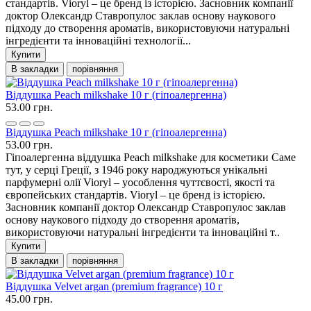
стандартів. Vioryl – це бренд із історією. Засновник компанії
доктор Олександр Ставропулос заклав основу наукового
підходу до створення ароматів, використовуючи натуральні
інгредієнти та інноваційні технології...
Купити
В закладки
порівняння
Віддушка Peach milkshake 10 г (гіпоалергенна)
53.00 грн.
Віддушка Peach milkshake 10 г (гіпоалергенна)
53.00 грн.
Гіпоалергенна віддушка Peach milkshake для косметики Саме
тут, у серці Греції, з 1946 року народжуються унікальні
парфумерні олії Vioryl – уособлення чуттєвості, якості та
європейських стандартів. Vioryl – це бренд із історією.
Засновник компанії доктор Олександр Ставропулос заклав
основу наукового підходу до створення ароматів,
використовуючи натуральні інгредієнти та інноваційні т..
Купити
В закладки
порівняння
Віддушка Velvet argan (premium fragrance) 10 г
45.00 грн.