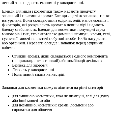
легкий запах і досить економні у використанні.
Бленди для мила і косметики також надають продукту
запашний і приємний аромат. Бленди - це ті ж запашки, тільки
натуральні. Вони складаються з ефірних олій, наповнювачів і
фіксаторів, які розкривають аромат в повній мірі і надають
бленду стабільність. Бленди для косметики популярні серед
миловарів і тих, хто виготовляє домашні шампуні, креми, гелі,
суспензії, миючі та чистячі побутові засоби 100% натуральні
або органічні. Переваги блендів і запашок перед ефірними
оліями:
Стійкий аромат, який складається з одного компонента
(наприклад, апельсиновий) або комбінації декількох.
Безпека для здоров'я.
Легкість у використанні.
Позитивний вплив на настрій.
Запашки для косметики можуть ділитися на різні категорії
для змивною косметики, така як шампуні, гелі для душу
або інші миючі засоби
для незмивної косметики: креми, лосьйони або
сироватки для обличчя