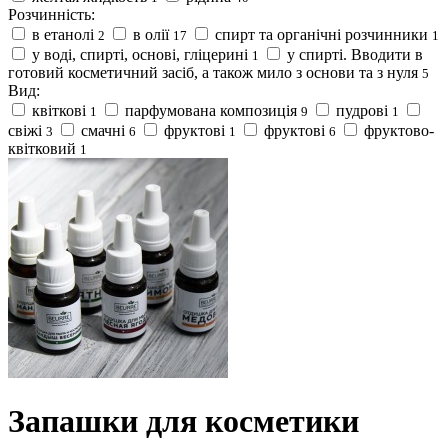
Розчинність:
в етанолі
в олії
спирт та органічні розчинники
2
17
1
у воді, спирті, основі, гліцерині
у спирті. Вводити в
1
готовий косметичний засіб, а також мило з основи та з нуля
5
Вид:
квіткові
парфумована композиція
пудрові
1
9
1
свіжі
смачні
фруктові
фруктові
фруктово-
3
6
1
6
квітковий
1
Запашки для косметики