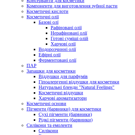
Консерванти для косметики
Компоненти для виготовлення зубної пасти
Косметичні кислоти
Косметичні олії
Базові олї
Рафіновані олії
Нерафіновані олії
Готові суміші олій
Харчові олії
Водорозчинні олії
Ефірні олії
Ферментовані олії
ПАР
Запашки для косметики
Віддушки для парфумів
Гіпоалергенні віддушки для косметики
Натуральні бленди "Natural Feelings"
Косметичні віддушки
Харчові ароматизатори
Косметичні основи
Пігменти (барвники) для косметики
Сухі пігменти (барвники)
Рідкі пігменти (барвники)
Силікони та емоленти
Силікони