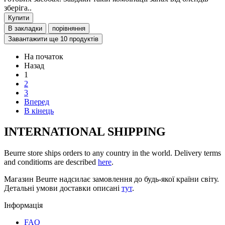
зберіга..
Купити
В закладки
порівняння
Завантажити ще 10 продуктів
На початок
Назад
1
2
3
Вперед
В кінець
INTERNATIONAL SHIPPING
Beurre store ships orders to any country in the world. Delivery terms
and conditioms are described
here
.
Магазин Beurre надсилає замовлення до будь-якої країни світу.
Детальні умови доставки описані
тут
.
Інформація
FAQ