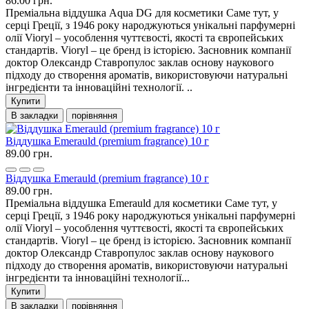
86.00 грн.
Преміальна віддушка Aqua DG для косметики Саме тут, у
серці Греції, з 1946 року народжуються унікальні парфумерні
олії Vioryl – уособлення чуттєвості, якості та європейських
стандартів. Vioryl – це бренд із історією. Засновник компанії
доктор Олександр Ставропулос заклав основу наукового
підходу до створення ароматів, використовуючи натуральні
інгредієнти та інноваційні технології. ..
Купити
В закладки
порівняння
Віддушка Emerauld (premium fragrance) 10 г
89.00 грн.
Віддушка Emerauld (premium fragrance) 10 г
89.00 грн.
Преміальна віддушка Emerauld для косметики Саме тут, у
серці Греції, з 1946 року народжуються унікальні парфумерні
олії Vioryl – уособлення чуттєвості, якості та європейських
стандартів. Vioryl – це бренд із історією. Засновник компанії
доктор Олександр Ставропулос заклав основу наукового
підходу до створення ароматів, використовуючи натуральні
інгредієнти та інноваційні технології...
Купити
В закладки
порівняння