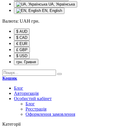
UA, Українська
EN, English
Валюта:
UAH
грн.
$ AUD
$ CAD
€ EUR
£ GBP
$ USD
грн. Гривня
Кошик
Блог
Авторизація
Особистий кабінет
Блог
Реєстрація
Оформлення замовлення
Категорії