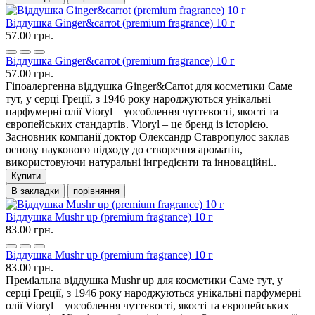
Віддушка Ginger&carrot (premium fragrance) 10 г
57.00 грн.
Віддушка Ginger&carrot (premium fragrance) 10 г
57.00 грн.
Гіпоалергенна віддушка Ginger&Carrot для косметики Саме
тут, у серці Греції, з 1946 року народжуються унікальні
парфумерні олії Vioryl – уособлення чуттєвості, якості та
європейських стандартів. Vioryl – це бренд із історією.
Засновник компанії доктор Олександр Ставропулос заклав
основу наукового підходу до створення ароматів,
використовуючи натуральні інгредієнти та інноваційні..
Купити
В закладки
порівняння
Віддушка Mushr up (premium fragrance) 10 г
83.00 грн.
Віддушка Mushr up (premium fragrance) 10 г
83.00 грн.
Преміальна віддушка Mushr up для косметики Саме тут, у
серці Греції, з 1946 року народжуються унікальні парфумерні
олії Vioryl – уособлення чуттєвості, якості та європейських