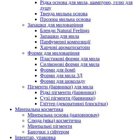
Рідка основа для мила, шампуню, гелю для
душу
Тверда мильна основа
Прозора мильна основа
Запашки для миловаріння
Бленди Natural Feelings
Запашки для мила
Парфумерні композиції
Харчові ароматизатори
Форми для миловаріння
Пластикові форми для мила
Силіконові форми для мила
Форми для бомб
Форми для мила 3Д
Форми для шоколаду
Пігменти (барвники) для мила
Рідкі пігменти (барвники)
Сухі пігменти (барвники)
Гліттер (декоративні блискітки)
Мінеральна косметика
Мінеральна основа (наповнювач)
Слюда (міка) косметична
Мінеральні пігменти
Баночки з сіфтером
Інвентар, упаковка