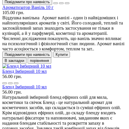
Повідомити про наявність
Ароматизатор Ваніль 10 г
105.00 грн.
Віддушка ванільна Аромат ванілі - один із найвідоміших і
найпопулярніших ароматів у світі. Його солодкий, теплий та
заспокійливий запах знаходить застосування не тільки в
кулінарії, а й у парфумерії, косметиці та ароматерапії.
Численні дослідження показують, що ваніль значно впливає
на психологічний і фізіологічний стан людини. Аромат ванілі
часто асоціюється з комфортом, теплом та зат..
Повідомити про наявність
Купити
В закладки
порівняння
Бленд Імбирний 10 мл
56.00 грн.
Бленд Імбирний 10 мл
56.00 грн.
Натуральний імбирний бленд ефірних олій для мила,
косметики та свічок Бленд - це натуральний аромат для
косметичних засобів, що складається із суміші ефірних олій.
Крім відповідних ефірних олій, до складу бленду входять
натуральні фіксатори та наповнювачі, завданням яких є
надання блендам стабільності та розкриття запаху в
готових засобах. Завдяки такій комбінації запах від блендів