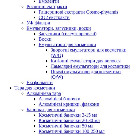
Емоленти
Рослинні екстракти
Гліцеринові екстракти Cosme-phytamis
СО2 екстракти
УФ фільтри
Емульгатори, загусники, воски
Загусники (гелеутворювачі)
Воски
Емульгатори для косметики
Зворотні емульгатори для косметики
(W/O)
Катіонні емульгатори для волосся
Ламелярні емульгатори для косметики
Прямі емульгатори для косметики
(O/W)
Ексфоліанти
Тара для косметики
Алюмінієва тара
Алюмінієві баночки
Алюмінієві кришки, флакони
Баночки для косметики
Косметичні баночки 3-15 мл
Косметичні баночки 20-30 мл
Косметичні баночки 50 мл
Косметичні баночки 100-250 мл