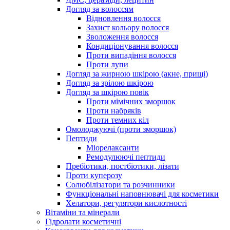
Догляд за волоссям
Відновлення волосся
Захист кольору волосся
Зволоження волосся
Кондиціонування волосся
Проти випадіння волосся
Проти лупи
Догляд за жирною шкірою (акне, прищі)
Догляд за зрілою шкірою
Догляд за шкірою повік
Проти мімічних зморшок
Проти набряків
Проти темних кіл
Омолоджуючі (проти зморшок)
Пептиди
Міорелаксанти
Ремодулюючі пептиди
Пребіотики, постбіотики, лізати
Проти куперозу
Солюбілізатори та розчинники
Функціональні наповнювачі для косметики
Хелатори, регулятори кислотності
Вітаміни та мінерали
Гідролати косметичні