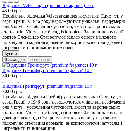
Віддушка Velvet argan (premium fragrance) 10 г
45.00 грн.
Преміальна віддушка Velvet argan для косметики Саме тут, у
серці Греції, з 1946 року народжуються унікальні парфумерні
олії Vioryl – уособлення чуттєвості, якості та європейських
стандартів. Vioryl – це бренд із історією. Засновник компанії
доктор Олександр Ставропулос заклав основу наукового
підходу до створення ароматів, використовуючи натуральні
інгредієнти та інноваційні техноло..
Купити
В закладки
порівняння
Віддушка Грейпфрут (premium fragrance) 10 г
80.00 грн.
Віддушка Грейпфрут (premium fragrance) 10 г
80.00 грн.
Преміальна віддушка Грейпфрут для косметики Саме тут, у
серці Греції, з 1946 року народжуються унікальні парфумерні
олії Vioryl – уособлення чуттєвості, якості та європейських
стандартів. Vioryl – це бренд із історією. Засновник компанії
доктор Олександр Ставропулос заклав основу наукового
підходу до створення ароматів, використовуючи натуральні
інгредієнти та інноваційні ..