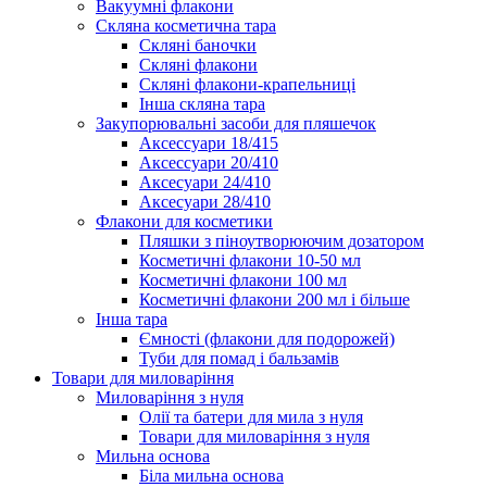
Вакуумні флакони
Скляна косметична тара
Скляні баночки
Скляні флакони
Скляні флакони-крапельниці
Інша скляна тара
Закупорювальні засоби для пляшечок
Аксессуари 18/415
Аксессуари 20/410
Аксесуари 24/410
Аксесуари 28/410
Флакони для косметики
Пляшки з піноутворюючим дозатором
Косметичні флакони 10-50 мл
Косметичні флакони 100 мл
Косметичні флакони 200 мл і більше
Інша тара
Ємності (флакони для подорожей)
Туби для помад і бальзамів
Товари для миловаріння
Миловаріння з нуля
Олії та батери для мила з нуля
Товари для миловаріння з нуля
Мильна основа
Біла мильна основа