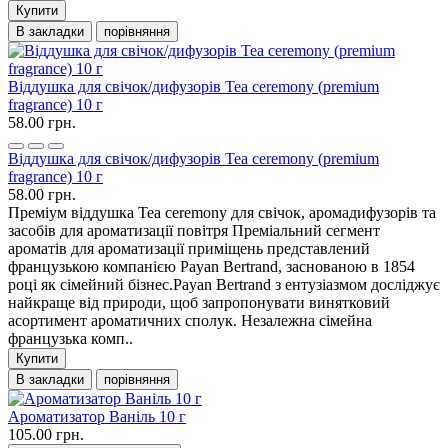
Купити
В закладки
порівняння
Віддушка для свічок/дифузорів Tea ceremony (premium
fragrance) 10 г
58.00 грн.
Віддушка для свічок/дифузорів Tea ceremony (premium
fragrance) 10 г
58.00 грн.
Преміум віддушка Tea ceremony для свічок, аромадифузорів та
засобів для ароматизації повітря Преміальний сегмент
ароматів для ароматизації приміщень представлений
французькою компанією Payan Bertrand, заснованою в 1854
році як сімейний бізнес.Payan Bertrand з ентузіазмом досліджує
найкраще від природи, щоб запропонувати винятковий
асортимент ароматичних сполук. Незалежна сімейна
французька комп..
Купити
В закладки
порівняння
Ароматизатор Ваніль 10 г
105.00 грн.