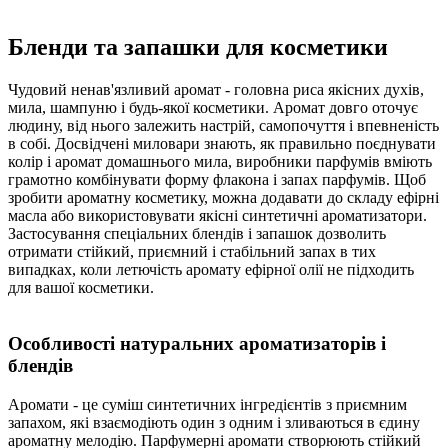
Бленди та запашки для косметики
Чудовий ненав'язливий аромат - головна риса якісних духів,
мила, шампуню і будь-якої косметики. Аромат довго оточує
людину, від нього залежить настрій, самопочуття і впевненість
в собі. Досвідчені миловари знають, як правильно поєднувати
колір і аромат домашнього мила, виробники парфумів вміють
грамотно комбінувати форму флакона і запах парфумів. Щоб
зробити ароматну косметику, можна додавати до складу ефірні
масла або використовувати якісні синтетичні ароматизатори.
Застосування спеціальних блендів і запашок дозволить
отримати стійкий, приємний і стабільний запах в тих
випадках, коли летючість аромату ефірної олії не підходить
для вашої косметики.
Особливості натуральних ароматизаторів і
блендів
Аромати - це суміш синтетичних інгредієнтів з приємним
запахом, які взаємодіють один з одним і зливаються в єдину
ароматну мелодію. Парфумерні аромати створюють стійкий