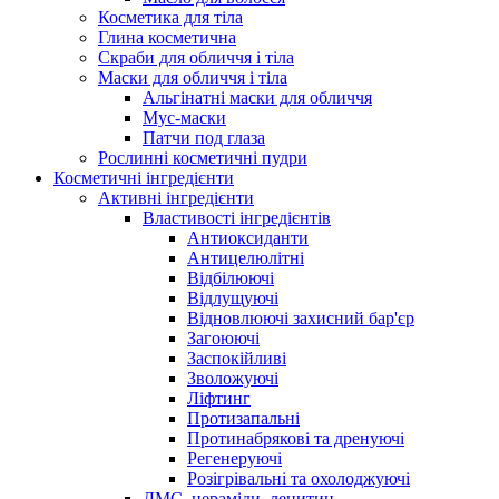
Косметика для тіла
Глина косметична
Скраби для обличчя і тіла
Маски для обличчя і тіла
Альгінатні маски для обличчя
Мус-маски
Патчи под глаза
Рослинні косметичні пудри
Косметичні інгредієнти
Активні інгредієнти
Властивості інгредієнтів
Антиоксиданти
Антицелюлітні
Відбілюючі
Відлущуючі
Відновлюючі захисний бар'єр
Загоюючі
Заспокійливі
Зволожуючі
Ліфтинг
Протизапальні
Протинабрякові та дренуючі
Регенеруючі
Розігрівальні та охолоджуючі
ДМС, цераміди, лецитин