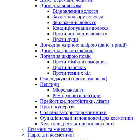
Догляд за волоссям
Відновлення волосся
Захист кольору волосся
Зволоження волосся
Кондиціонування волосся
Проти випадіння волосся
Проти лупи
Догляд за жирною шкірою (акне, прищі)
Догляд за зрілою шкірою
Догляд за шкірою повік
Проти мімічних зморшок
Проти набряків
Проти темних кіл
Омолоджуючі (проти зморшок)
Пептиди
Міорелаксанти
Ремодулюючі пептиди
Пребіотики, постбіотики, лізати
Проти куперозу
Солюбілізатори та розчинники
Функціональні наповнювачі для косметики
Хелатори, регулятори кислотності
Вітаміни та мінерали
Гідролати косметичні