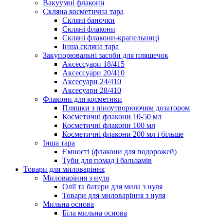
Вакуумні флакони
Скляна косметична тара
Скляні баночки
Скляні флакони
Скляні флакони-крапельниці
Інша скляна тара
Закупорювальні засоби для пляшечок
Аксессуари 18/415
Аксессуари 20/410
Аксесуари 24/410
Аксесуари 28/410
Флакони для косметики
Пляшки з піноутворюючим дозатором
Косметичні флакони 10-50 мл
Косметичні флакони 100 мл
Косметичні флакони 200 мл і більше
Інша тара
Ємності (флакони для подорожей)
Туби для помад і бальзамів
Товари для миловаріння
Миловаріння з нуля
Олії та батери для мила з нуля
Товари для миловаріння з нуля
Мильна основа
Біла мильна основа