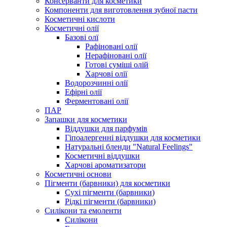
Консерванти для косметики
Компоненти для виготовлення зубної пасти
Косметичні кислоти
Косметичні олії
Базові олї
Рафіновані олії
Нерафіновані олії
Готові суміші олій
Харчові олії
Водорозчинні олії
Ефірні олії
Ферментовані олії
ПАР
Запашки для косметики
Віддушки для парфумів
Гіпоалергенні віддушки для косметики
Натуральні бленди "Natural Feelings"
Косметичні віддушки
Харчові ароматизатори
Косметичні основи
Пігменти (барвники) для косметики
Сухі пігменти (барвники)
Рідкі пігменти (барвники)
Силікони та емоленти
Силікони