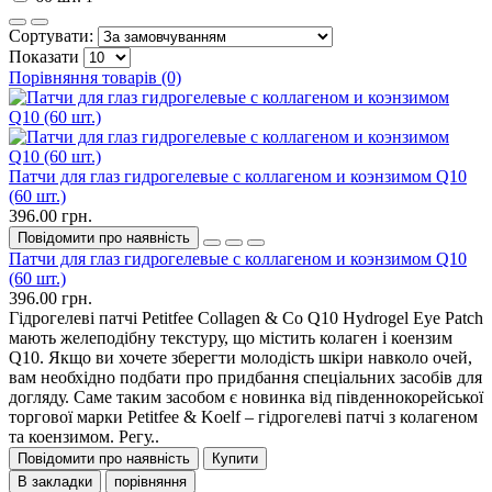
Сортувати:
Показати
Порівняння товарів (0)
Патчи для глаз гидрогелевые с коллагеном и коэнзимом Q10
(60 шт.)
396.00 грн.
Повідомити про наявність
Патчи для глаз гидрогелевые с коллагеном и коэнзимом Q10
(60 шт.)
396.00 грн.
Гідрогелеві патчі Petitfee Collagen & Co Q10 Hydrogel Eye Patch
мають желеподібну текстуру, що містить колаген і коензим
Q10. Якщо ви хочете зберегти молодість шкіри навколо очей,
вам необхідно подбати про придбання спеціальних засобів для
догляду. Саме таким засобом є новинка від південнокорейської
торгової марки Petitfee & Koelf – гідрогелеві патчі з колагеном
та коензимом. Регу..
Повідомити про наявність
Купити
В закладки
порівняння