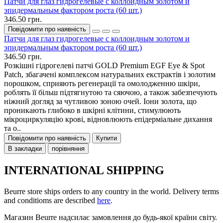
Патчи для глаз гидрогелевые с коллоидным золотом и
эпидермальным фактором роста (60 шт.)
346.50 грн.
Повідомити про наявність
Патчи для глаз гидрогелевые с коллоидным золотом и
эпидермальным фактором роста (60 шт.)
346.50 грн.
Розкішні гідрогелеві патчі GOLD Premium EGF Eye & Spot
Patch, збагачені комплексом натуральних екстрактів і золотим
порошком, сприяють регенерації та омолодженню шкіри,
роблять її більш підтягнутою та сяючою, а також забезпечують
ніжний догляд за чутливою зоною очей. Іони золота, що
проникають глибоко в шкірні клітини, стимулюють
мікроциркуляцію крові, відновлюють епідерміальне дихання
та о..
Повідомити про наявність
Купити
В закладки
порівняння
INTERNATIONAL SHIPPING
Beurre store ships orders to any country in the world. Delivery terms
and conditioms are described
here
.
Магазин Beurre надсилає замовлення до будь-якої країни світу.