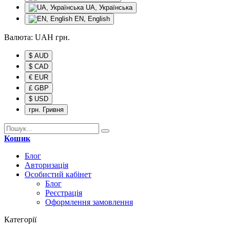
UA, Українська
EN, English
Валюта:
UAH
грн.
$ AUD
$ CAD
€ EUR
£ GBP
$ USD
грн. Гривня
Кошик
Блог
Авторизація
Особистий кабінет
Блог
Реєстрація
Оформлення замовлення
Категорії