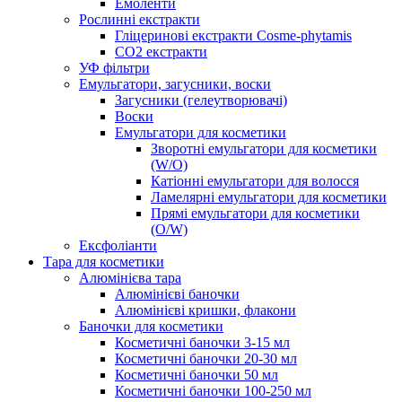
Емоленти
Рослинні екстракти
Гліцеринові екстракти Cosme-phytamis
СО2 екстракти
УФ фільтри
Емульгатори, загусники, воски
Загусники (гелеутворювачі)
Воски
Емульгатори для косметики
Зворотні емульгатори для косметики
(W/O)
Катіонні емульгатори для волосся
Ламелярні емульгатори для косметики
Прямі емульгатори для косметики
(O/W)
Ексфоліанти
Тара для косметики
Алюмінієва тара
Алюмінієві баночки
Алюмінієві кришки, флакони
Баночки для косметики
Косметичні баночки 3-15 мл
Косметичні баночки 20-30 мл
Косметичні баночки 50 мл
Косметичні баночки 100-250 мл