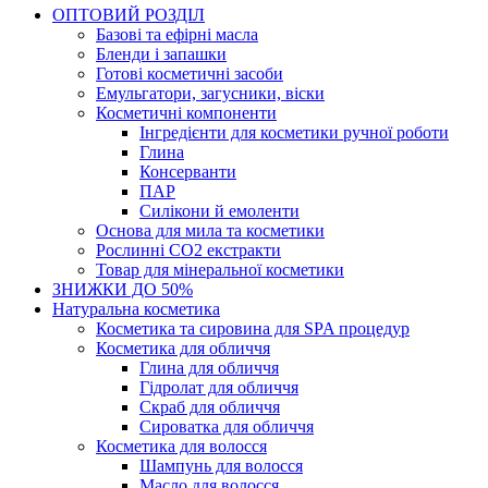
ОПТОВИЙ РОЗДІЛ
Базові та ефірні масла
Бленди і запашки
Готові косметичні засоби
Емульгатори, загусники, віски
Косметичні компоненти
Інгредієнти для косметики ручної роботи
Глина
Консерванти
ПАР
Силікони й емоленти
Основа для мила та косметики
Рослинні СО2 екстракти
Товар для мінеральної косметики
ЗНИЖКИ ДО 50%
Натуральна косметика
Косметика та сировина для SPA процедур
Косметика для обличчя
Глина для обличчя
Гідролат для обличчя
Скраб для обличчя
Сироватка для обличчя
Косметика для волосся
Шампунь для волосся
Масло для волосся