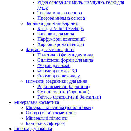
Рідка основа для мила, шампуню, гелю для
душу
Тверда мильна основа
Прозора мильна основа
Запашки для миловаріння
Бленди Natural Feelings
Запашки для мила
Парфумерні композиції
Харчові ароматизатори
Форми для миловаріння
Пластикові форми для мила
Силіконові форми для мила
Форми для бомб
Форми для мила 3Д
Форми для шоколаду
Пігменти (барвники) для мила
Рідкі пігменти (барвники)
Сухі пігменти (барвники)
Гліттер (декоративні блискітки)
Мінеральна косметика
Мінеральна основа (наповнювач)
Слюда (міка) косметична
Мінеральні пігменти
Баночки з сіфтером
Інвентар, упаковка