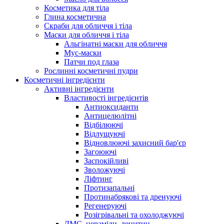
Косметика для тіла
Глина косметична
Скраби для обличчя і тіла
Маски для обличчя і тіла
Альгінатні маски для обличчя
Мус-маски
Патчи под глаза
Рослинні косметичні пудри
Косметичні інгредієнти
Активні інгредієнти
Властивості інгредієнтів
Антиоксиданти
Антицелюлітні
Відбілюючі
Відлущуючі
Відновлюючі захисний бар'єр
Загоюючі
Заспокійливі
Зволожуючі
Ліфтинг
Протизапальні
Протинабрякові та дренуючі
Регенеруючі
Розігрівальні та охолоджуючі
ДМС, цераміди, лецитин