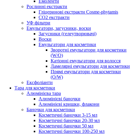
Емоленти
Рослинні екстракти
Гліцеринові екстракти Cosme-phytamis
СО2 екстракти
УФ фільтри
Емульгатори, загусники, воски
Загусники (гелеутворювачі)
Воски
Емульгатори для косметики
Зворотні емульгатори для косметики
(W/O)
Катіонні емульгатори для волосся
Ламелярні емульгатори для косметики
Прямі емульгатори для косметики
(O/W)
Ексфоліанти
Тара для косметики
Алюмінієва тара
Алюмінієві баночки
Алюмінієві кришки, флакони
Баночки для косметики
Косметичні баночки 3-15 мл
Косметичні баночки 20-30 мл
Косметичні баночки 50 мл
Косметичні баночки 100-250 мл