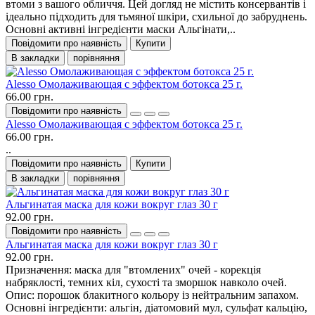
втоми з вашого обличчя. Цей догляд не містить консервантів і
ідеально підходить для тьмяної шкіри, схильної до забруднень.
Основні активні інгредієнти маски Альгінати,..
Повідомити про наявність
Купити
В закладки
порівняння
Alesso Омолаживающая с эффектом ботокса 25 г.
66.00 грн.
Повідомити про наявність
Alesso Омолаживающая с эффектом ботокса 25 г.
66.00 грн.
..
Повідомити про наявність
Купити
В закладки
порівняння
Альгинатая маска для кожи вокруг глаз 30 г
92.00 грн.
Повідомити про наявність
Альгинатая маска для кожи вокруг глаз 30 г
92.00 грн.
Призначення: маска для "втомлених" очей - корекція
набряклості, темних кіл, сухості та зморшок навколо очей.
Опис: порошок блакитного кольору із нейтральним запахом.
Основні інгредієнти: альгін, діатомовий мул, сульфат кальцію,