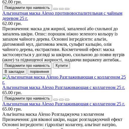
62.00 грн.
Повідомити про наявність
Альгинатная маска Alesso противовоспалительная с чайным
деревом 25 г.
62.00 грн.
Призначення: маска для жирної, запаленої або схильної до
запалень шкіри. Опис: порошок ніжно зеленого кольору із
запахом чайного дерева. Основні інгредієнти: альгін,
діатомовий мул, діатомова земля, сульфат кальцію, олія
чайного дерева, екстрактиви. Косметичний ефект: маска
застосовується у догляді за шкірою, схильною до появи вугрів
(акне) та підвищеної жирності, надаючи виражену антибак..
Повідомити про наявність
Купити
В закладки
порівняння
Альгинатная маска Alesso Разглаживающая с коллагеном 25 г.
65.00 грн.
Повідомити про наявність
Альгинатная маска Alesso Разглаживающая с коллагеном 25 г.
65.00 грн.
Альгінатна маска Alesso Розгладжуюча з колагеном
Призначення: для вікової шкіри, надає розгладжуючий ефект
Основні інгредієнти: гідролізат колагену, альгінат натрію,