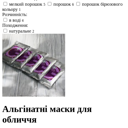
мелкий порошок
порошок
порошок бірюзового
5
6
кольору
1
Розчинність:
в воді
4
Походження:
натуральне
2
Альгінатні маски для
обличчя