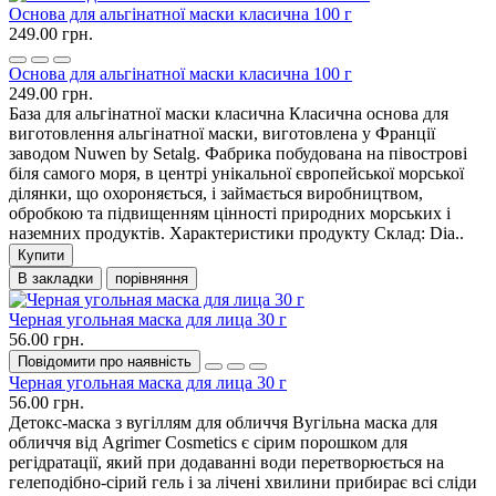
Основа для альгінатної маски класична 100 г
249.00 грн.
Основа для альгінатної маски класична 100 г
249.00 грн.
База для альгінатної маски класична Класична основа для
виготовлення альгінатної маски, виготовлена у Франції
заводом Nuwen by Setalg. Фабрика побудована на півострові
біля самого моря, в центрі унікальної європейської морської
ділянки, що охороняється, і займається виробництвом,
обробкою та підвищенням цінності природних морських і
наземних продуктів. Характеристики продукту Склад: Dia..
Купити
В закладки
порівняння
Черная угольная маска для лица 30 г
56.00 грн.
Повідомити про наявність
Черная угольная маска для лица 30 г
56.00 грн.
Детокс-маска з вугіллям для обличчя Вугільна маска для
обличчя від Agrimer Cosmetics є сірим порошком для
регідратації, який при додаванні води перетворюється на
гелеподібно-сірий гель і за лічені хвилини прибирає всі сліди