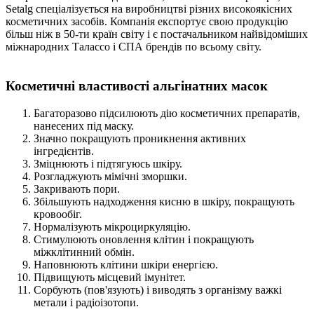
Setalg спеціалізується на виробництві різних високоякісних
косметичних засобів. Компанія експортує свою продукцію
більш ніж в 50-ти країн світу і є постачальником найвідоміших
міжнародних Талассо і СПА брендів по всьому світу.
Косметичні властивості альгінатних масок
Багаторазово підсилюють дію косметичних препаратів,
нанесених під маску.
Значно покращують проникнення активних
інгредієнтів.
Зміцнюють і підтягуюсь шкіру.
Розгладжують мімічні зморшки.
Закривають пори.
Збільшують надходження кисню в шкіру, покращують
кровообіг.
Нормалізують мікроциркуляцію.
Стимулюють оновлення клітин і покращують
міжклітинний обмін.
Наповнюють клітини шкіри енергією.
Підвищують місцевий імунітет.
Сорбують (пов'язують) і виводять з організму важкі
метали і радіоізотопи.