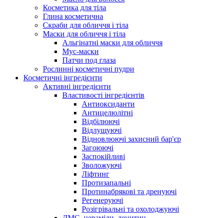
Косметика для тіла
Глина косметична
Скраби для обличчя і тіла
Маски для обличчя і тіла
Альгінатні маски для обличчя
Мус-маски
Патчи под глаза
Рослинні косметичні пудри
Косметичні інгредієнти
Активні інгредієнти
Властивості інгредієнтів
Антиоксиданти
Антицелюлітні
Відбілюючі
Відлущуючі
Відновлюючі захисний бар'єр
Загоюючі
Заспокійливі
Зволожуючі
Ліфтинг
Протизапальні
Протинабрякові та дренуючі
Регенеруючі
Розігрівальні та охолоджуючі
ДМС, цераміди, лецитин