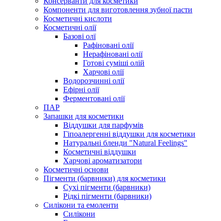
Консерванти для косметики
Компоненти для виготовлення зубної пасти
Косметичні кислоти
Косметичні олії
Базові олї
Рафіновані олії
Нерафіновані олії
Готові суміші олій
Харчові олії
Водорозчинні олії
Ефірні олії
Ферментовані олії
ПАР
Запашки для косметики
Віддушки для парфумів
Гіпоалергенні віддушки для косметики
Натуральні бленди "Natural Feelings"
Косметичні віддушки
Харчові ароматизатори
Косметичні основи
Пігменти (барвники) для косметики
Сухі пігменти (барвники)
Рідкі пігменти (барвники)
Силікони та емоленти
Силікони