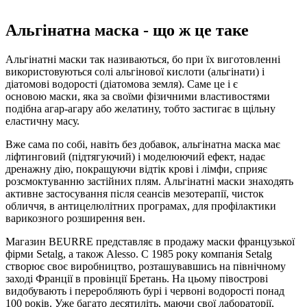
Альгінатна маска - що ж це таке
Альгінатні маски так називаються, бо при їх виготовленні
використовуються солі альгінової кислоти (альгінати) і
діатомові водорості (діатомова земля). Саме це і є
основою маски, яка за своїми фізичними властивостями
подібна агар-агару або желатину, тобто застигає в щільну
еластичну масу.
Вже сама по собі, навіть без добавок, альгінатна маска має
ліфтинговий (підтягуючий) і моделюючий ефект, надає
дренажну дію, покращуючи відтік крові і лімфи, сприяє
розсмоктуванню застійних плям. Альгінатні маски знаходять
активне застосування після сеансів мезотерапії, чисток
обличчя, в антицелюлітних програмах, для профілактики
варикозного розширення вен.
Магазин BEURRE представляє в продажу маски французької
фірми Setalg, а також Alesso. C 1985 року компанія Setalg
створює своє виробництво, розташувавшись на північному
заході Франції в провінції Бретань. На цьому півострові
видобувають і переробляють бурі і червоні водорості понад
100 років. Уже багато десятиліть, маючи свої лабораторії,