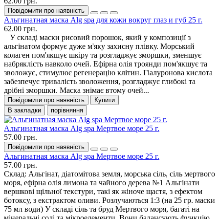
62.00 грн.
Повідомити про наявність
Альгинатная маска Alg spa для кожи вокруг глаз и губ 25 г.
62.00 грн.
У складі маски рисовий порошок, який у композиції з
альгінатом формує дуже м'яку захисну плівку. Морський
колаген пом'якшує шкіру та розгладжує зморшки, зменшує
набряклість навколо очей. Ефірна олія троянди пом'якшує та
зволожує, стимулює регенерацію клітин. Гіалуронова кислота
забезпечує тривалість зволоження, розгладжує глибокі та
дрібні зморшки. Маска знімає втому очей...
Повідомити про наявність
Купити
В закладки
порівняння
Альгинатная маска Alg spa Мертвое море 25 г.
57.00 грн.
Повідомити про наявність
Альгинатная маска Alg spa Мертвое море 25 г.
57.00 грн.
Склад: Альгінат, діатомітова земля, морська сіль, сіль мертвого
моря, ефірна олія лимона та чайного дерева №1 Альгінати
вершкові щільної текстури, такі як жіноче щастя, з ефектом
ботоксу, з екстрактом оливи. Розлучаються 1:3 (на 25 гр. маски
75 мл води) У складі сіль та бруд Мертвого моря, багаті на
мінеральні солі та мікроелементи. Вони балансують функцію