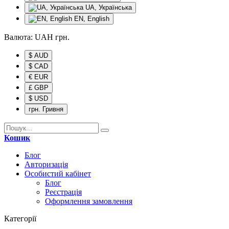
UA, Українська
EN, English
Валюта:
UAH
грн.
$ AUD
$ CAD
€ EUR
£ GBP
$ USD
грн. Гривня
Кошик
Блог
Авторизація
Особистий кабінет
Блог
Реєстрація
Оформлення замовлення
Категорії