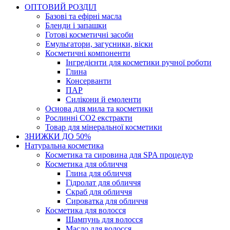
ОПТОВИЙ РОЗДІЛ
Базові та ефірні масла
Бленди і запашки
Готові косметичні засоби
Емульгатори, загусники, віски
Косметичні компоненти
Інгредієнти для косметики ручної роботи
Глина
Консерванти
ПАР
Силікони й емоленти
Основа для мила та косметики
Рослинні СО2 екстракти
Товар для мінеральної косметики
ЗНИЖКИ ДО 50%
Натуральна косметика
Косметика та сировина для SPA процедур
Косметика для обличчя
Глина для обличчя
Гідролат для обличчя
Скраб для обличчя
Сироватка для обличчя
Косметика для волосся
Шампунь для волосся
Масло для волосся