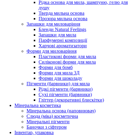
Рідка основа для мила, шампуню, гелю для
душу
Тверда мильна основа
Прозора мильна основа
Запашки для миловаріння
Бленди Natural Feelings
Запашки для мила
Парфумерні композиції
Харчові ароматизатори
Форми для миловаріння
Пластикові форми для мила
Силіконові форми для мила
Форми для бомб
Форми для мила 3Д
Форми для шоколаду
Пігменти (барвники) для мила
Рідкі пігменти (барвники)
Сухі пігменти (барвники)
Гліттер (декоративні блискітки)
Мінеральна косметика
Мінеральна основа (наповнювач)
Слюда (міка) косметична
Мінеральні пігменти
Баночки з сіфтером
Інвентар, упаковка