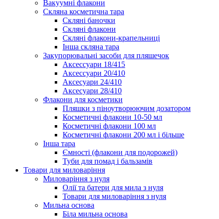
Вакуумні флакони
Скляна косметична тара
Скляні баночки
Скляні флакони
Скляні флакони-крапельниці
Інша скляна тара
Закупорювальні засоби для пляшечок
Аксессуари 18/415
Аксессуари 20/410
Аксесуари 24/410
Аксесуари 28/410
Флакони для косметики
Пляшки з піноутворюючим дозатором
Косметичні флакони 10-50 мл
Косметичні флакони 100 мл
Косметичні флакони 200 мл і більше
Інша тара
Ємності (флакони для подорожей)
Туби для помад і бальзамів
Товари для миловаріння
Миловаріння з нуля
Олії та батери для мила з нуля
Товари для миловаріння з нуля
Мильна основа
Біла мильна основа