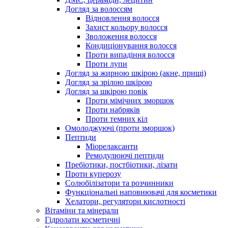
Догляд за волоссям
Відновлення волосся
Захист кольору волосся
Зволоження волосся
Кондиціонування волосся
Проти випадіння волосся
Проти лупи
Догляд за жирною шкірою (акне, прищі)
Догляд за зрілою шкірою
Догляд за шкірою повік
Проти мімічних зморшок
Проти набряків
Проти темних кіл
Омолоджуючі (проти зморшок)
Пептиди
Міорелаксанти
Ремодулюючі пептиди
Пребіотики, постбіотики, лізати
Проти куперозу
Солюбілізатори та розчинники
Функціональні наповнювачі для косметики
Хелатори, регулятори кислотності
Вітаміни та мінерали
Гідролати косметичні