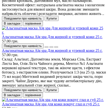
рисовий крохмаль, діатомовий мул, масло пальмарози.
Косметичний ефект: натуральна альгінатна маска з колагеном
застосовується для вікової шкіри. Вона дозволяє зменшити
набряклість обличчя і розгладити зморшки, активно живить ..
Повідомити про наявність
Купити
В закладки
порівняння
Альгинатная маска Alg spa Для жирной и угревой кожи 25 г.
57.00 грн.
Повідомити про наявність
Альгинатная маска Alg spa Для жирной и угревой кожи 25 г.
57.00 грн.
Склад: Альгінат, Діатомітова земля, Морська Сіль, Екстракт
Листа Іви, Олія Ліста Чайного дерева, Ментол №1 Альгінати
вершкові щільної текстури, такі як жіноче щастя, з ефектом
ботоксу, з екстрактом оливи. Розлучаються 1:3 (на 25 гр. маски
75 мл води) Миттєвий видимий результат: шкіра чиста, пори
закриті. Чайне Дерево, яке має чудову антибактеріальну дію,
зменшує запальний стан жирної, схильн..
Повідомити про наявність
Купити
В закладки
порівняння
Альгинатная маска Alg spa для кожи вокруг глаз и губ 25 г.