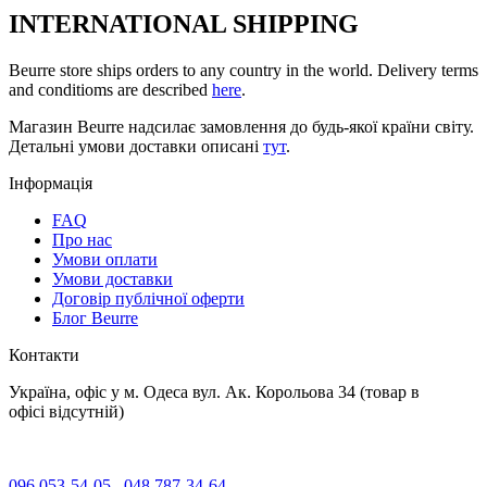
INTERNATIONAL SHIPPING
Beurre store ships orders to any country in the world. Delivery terms
and conditioms are described
here
.
Магазин Beurre надсилає замовлення до будь-якої країни світу.
Детальні умови доставки описані
тут
.
Інформація
FAQ
Про нас
Умови оплати
Умови доставки
Договір публічної оферти
Блог Beurre
Контакти
Україна, офіс у м. Одеса вул. Ак. Корольова 34 (товар в
офісі відсутній)
096 053-54-05
048 787-34-64