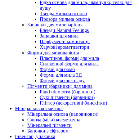
Рідка основа для мила, шампуню, гелю для
душу
Тверда мильна основа
Прозора мильна основа
Запашки для миловаріння
Бленди Natural Feelings
Запашки для мила
Парфумерні композиції
Харчові ароматизатори
Форми для миловаріння
Пластикові форми для мила
Силіконові форми для мила
Форми для бомб
Форми для мила 3Д
Форми для шоколаду
Пігменти (барвники) для мила
Рідкі пігменти (барвники)
Сухі пігменти (барвники)
Гліттер (декоративні блискітки)
Мінеральна косметика
Мінеральна основа (наповнювач)
Слюда (міка) косметична
Мінеральні пігменти
Баночки з сіфтером
Інвентар, упаковка