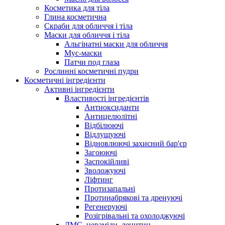
Косметика для тіла
Глина косметична
Скраби для обличчя і тіла
Маски для обличчя і тіла
Альгінатні маски для обличчя
Мус-маски
Патчи под глаза
Рослинні косметичні пудри
Косметичні інгредієнти
Активні інгредієнти
Властивості інгредієнтів
Антиоксиданти
Антицелюлітні
Відбілюючі
Відлущуючі
Відновлюючі захисний бар'єр
Загоюючі
Заспокійливі
Зволожуючі
Ліфтинг
Протизапальні
Протинабрякові та дренуючі
Регенеруючі
Розігрівальні та охолоджуючі
ДМС, цераміди, лецитин