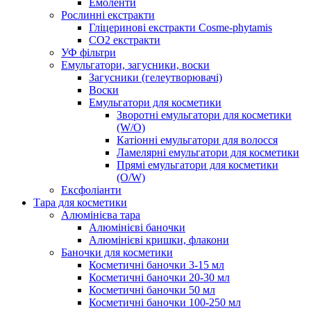
Емоленти
Рослинні екстракти
Гліцеринові екстракти Cosme-phytamis
СО2 екстракти
УФ фільтри
Емульгатори, загусники, воски
Загусники (гелеутворювачі)
Воски
Емульгатори для косметики
Зворотні емульгатори для косметики
(W/O)
Катіонні емульгатори для волосся
Ламелярні емульгатори для косметики
Прямі емульгатори для косметики
(O/W)
Ексфоліанти
Тара для косметики
Алюмінієва тара
Алюмінієві баночки
Алюмінієві кришки, флакони
Баночки для косметики
Косметичні баночки 3-15 мл
Косметичні баночки 20-30 мл
Косметичні баночки 50 мл
Косметичні баночки 100-250 мл