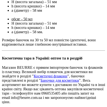
H (висота загальна) – 51 мм
h (висота кришки) – 14 мм
a (діаметр) – 58 мм
обсяг - 50 мл
H (висота загальна) – 51 мм
h (висота кришки) – 14 мм
a (діаметр) – 58 мм.
Розміри баночок на 30 та 50 мл повністю ідентичні, вони
відрізняються лише глибиною внутрішньої вставки.
Косметична тара в Україні: оптом та в роздріб
Магазин BEURRE є прямим імпортером баночок та флаконів
із пластику. Великий вибір пляшечок для косметики ви
знайдете в розділі "
Косметичні флакони
", баночки
представлені в розділі "
Баночки для косметики
". Весь
асортимент ви можете купити з доставкою по Україні та в інші
країни світу. Якщо вас цікавить оптова закупівля косметичної
тари - телефонуйте нам 0960535405 або пишіть запит на
email info@beurre.com.ua і ми запропонуємо найвигідніші
ціни.