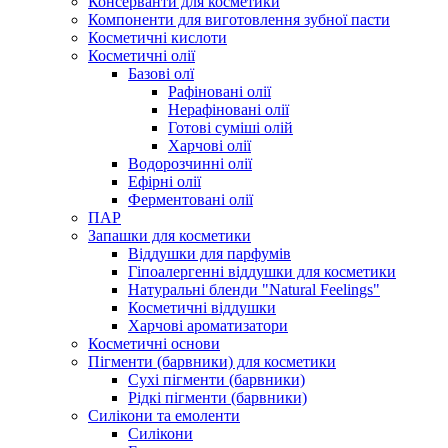
Консерванти для косметики
Компоненти для виготовлення зубної пасти
Косметичні кислоти
Косметичні олії
Базові олї
Рафіновані олії
Нерафіновані олії
Готові суміші олій
Харчові олії
Водорозчинні олії
Ефірні олії
Ферментовані олії
ПАР
Запашки для косметики
Віддушки для парфумів
Гіпоалергенні віддушки для косметики
Натуральні бленди "Natural Feelings"
Косметичні віддушки
Харчові ароматизатори
Косметичні основи
Пігменти (барвники) для косметики
Сухі пігменти (барвники)
Рідкі пігменти (барвники)
Силікони та емоленти
Силікони