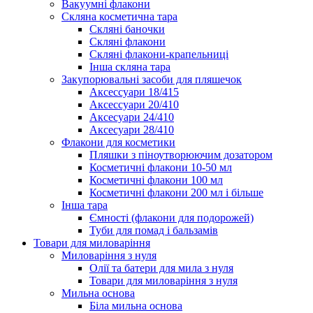
Вакуумні флакони
Скляна косметична тара
Скляні баночки
Скляні флакони
Скляні флакони-крапельниці
Інша скляна тара
Закупорювальні засоби для пляшечок
Аксессуари 18/415
Аксессуари 20/410
Аксесуари 24/410
Аксесуари 28/410
Флакони для косметики
Пляшки з піноутворюючим дозатором
Косметичні флакони 10-50 мл
Косметичні флакони 100 мл
Косметичні флакони 200 мл і більше
Інша тара
Ємності (флакони для подорожей)
Туби для помад і бальзамів
Товари для миловаріння
Миловаріння з нуля
Олії та батери для мила з нуля
Товари для миловаріння з нуля
Мильна основа
Біла мильна основа