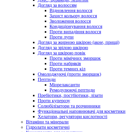
Догляд за волоссям
Відновлення волосся
Захист кольору волосся
Зволоження волосся
Кондиціонування волосся
Проти випадіння волосся
Проти лупи
Догляд за жирною шкірою (акне, прищі)
Догляд за зрілою шкірою
Догляд за шкірою повік
Проти мімічних зморшок
Проти набряків
Проти темних кіл
Омолоджуючі (проти зморшок)
Пептиди
Міорелаксанти
Ремодулюючі пептиди
Пребіотики, постбіотики, лізати
Проти куперозу
Солюбілізатори та розчинники
Функціональні наповнювачі для косметики
Хелатори, регулятори кислотності
Вітаміни та мінерали
Гідролати косметичні