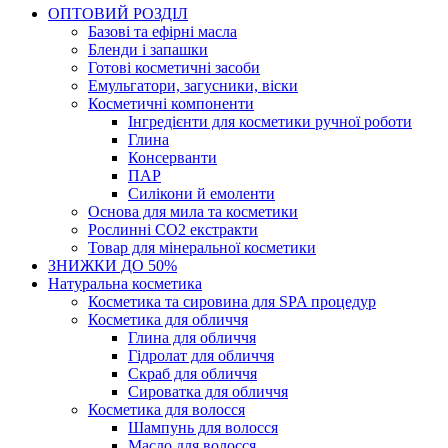
ОПТОВИЙ РОЗДІЛ
Базові та ефірні масла
Бленди і запашки
Готові косметичні засоби
Емульгатори, загусники, віски
Косметичні компоненти
Інгредієнти для косметики ручної роботи
Глина
Консерванти
ПАР
Силікони й емоленти
Основа для мила та косметики
Рослинні СО2 екстракти
Товар для мінеральної косметики
ЗНИЖКИ ДО 50%
Натуральна косметика
Косметика та сировина для SPA процедур
Косметика для обличчя
Глина для обличчя
Гідролат для обличчя
Скраб для обличчя
Сироватка для обличчя
Косметика для волосся
Шампунь для волосся
Масло для волосся