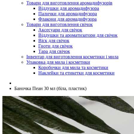
Товари для виготовлення аромадифузорів
Віддушки для аромадифузора
Палички для аромадифузора
Флакони для аромадифузора
Товари для виготовлення свічок
Аксесуари для свічок
Віддушки та ароматизатори для свічок
Віск для свічок
Гноти для свічок
Тара для свічок
Інвентар для виготовлення косметики і мила
Упаковка для мила і косметики
Коробочки для мила та косметики
Наклейки та етикетки для косметики
Баночка Пеан 30 мл (біла, пластик)