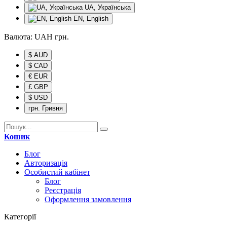
UA, Українська
EN, English
Валюта:
UAH
грн.
$ AUD
$ CAD
€ EUR
£ GBP
$ USD
грн. Гривня
Кошик
Блог
Авторизація
Особистий кабінет
Блог
Реєстрація
Оформлення замовлення
Категорії