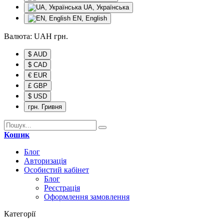
UA, Українська
EN, English
Валюта:
UAH
грн.
$ AUD
$ CAD
€ EUR
£ GBP
$ USD
грн. Гривня
Кошик
Блог
Авторизація
Особистий кабінет
Блог
Реєстрація
Оформлення замовлення
Категорії