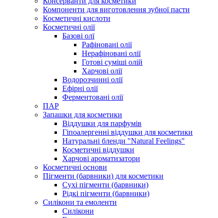
Консерванти для косметики
Компоненти для виготовлення зубної пасти
Косметичні кислоти
Косметичні олії
Базові олї
Рафіновані олії
Нерафіновані олії
Готові суміші олій
Харчові олії
Водорозчинні олії
Ефірні олії
Ферментовані олії
ПАР
Запашки для косметики
Віддушки для парфумів
Гіпоалергенні віддушки для косметики
Натуральні бленди "Natural Feelings"
Косметичні віддушки
Харчові ароматизатори
Косметичні основи
Пігменти (барвники) для косметики
Сухі пігменти (барвники)
Рідкі пігменти (барвники)
Силікони та емоленти
Силікони