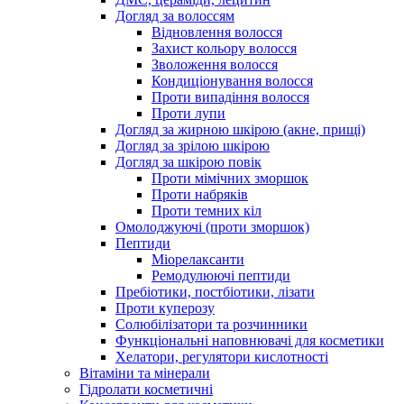
Догляд за волоссям
Відновлення волосся
Захист кольору волосся
Зволоження волосся
Кондиціонування волосся
Проти випадіння волосся
Проти лупи
Догляд за жирною шкірою (акне, прищі)
Догляд за зрілою шкірою
Догляд за шкірою повік
Проти мімічних зморшок
Проти набряків
Проти темних кіл
Омолоджуючі (проти зморшок)
Пептиди
Міорелаксанти
Ремодулюючі пептиди
Пребіотики, постбіотики, лізати
Проти куперозу
Солюбілізатори та розчинники
Функціональні наповнювачі для косметики
Хелатори, регулятори кислотності
Вітаміни та мінерали
Гідролати косметичні