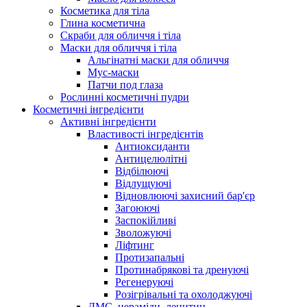
Косметика для тіла
Глина косметична
Скраби для обличчя і тіла
Маски для обличчя і тіла
Альгінатні маски для обличчя
Мус-маски
Патчи под глаза
Рослинні косметичні пудри
Косметичні інгредієнти
Активні інгредієнти
Властивості інгредієнтів
Антиоксиданти
Антицелюлітні
Відбілюючі
Відлущуючі
Відновлюючі захисний бар'єр
Загоюючі
Заспокійливі
Зволожуючі
Ліфтинг
Протизапальні
Протинабрякові та дренуючі
Регенеруючі
Розігрівальні та охолоджуючі
ДМС, цераміди, лецитин