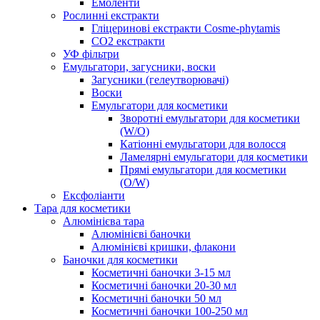
Емоленти
Рослинні екстракти
Гліцеринові екстракти Cosme-phytamis
СО2 екстракти
УФ фільтри
Емульгатори, загусники, воски
Загусники (гелеутворювачі)
Воски
Емульгатори для косметики
Зворотні емульгатори для косметики
(W/O)
Катіонні емульгатори для волосся
Ламелярні емульгатори для косметики
Прямі емульгатори для косметики
(O/W)
Ексфоліанти
Тара для косметики
Алюмінієва тара
Алюмінієві баночки
Алюмінієві кришки, флакони
Баночки для косметики
Косметичні баночки 3-15 мл
Косметичні баночки 20-30 мл
Косметичні баночки 50 мл
Косметичні баночки 100-250 мл