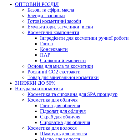
ОПТОВИЙ РОЗДІЛ
Базові та ефірні масла
Бленди і запашки
Готові косметичні засоби
Емульгатори, загусники, віски
Косметичні компоненти
Інгредієнти для косметики ручної роботи
Глина
Консерванти
ПАР
Силікони й емоленти
Основа для мила та косметики
Рослинні СО2 екстракти
Товар для мінеральної косметики
ЗНИЖКИ ДО 50%
Натуральна косметика
Косметика та сировина для SPA процедур
Косметика для обличчя
Глина для обличчя
Гідролат для обличчя
Скраб для обличчя
Сироватка для обличчя
Косметика для волосся
Шампунь для волосся
Масло для волосся