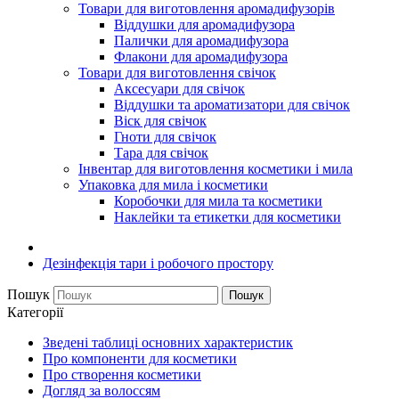
Товари для виготовлення аромадифузорів
Віддушки для аромадифузора
Палички для аромадифузора
Флакони для аромадифузора
Товари для виготовлення свічок
Аксесуари для свічок
Віддушки та ароматизатори для свічок
Віск для свічок
Гноти для свічок
Тара для свічок
Інвентар для виготовлення косметики і мила
Упаковка для мила і косметики
Коробочки для мила та косметики
Наклейки та етикетки для косметики
Дезінфекція тари і робочого простору
Пошук
Пошук
Категорії
Зведені таблиці основних характеристик
Про компоненти для косметики
Про створення косметики
Догляд за волоссям