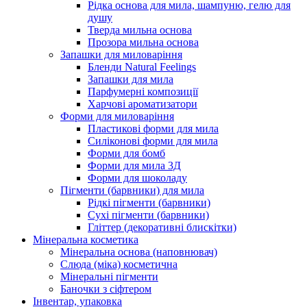
Рідка основа для мила, шампуню, гелю для
душу
Тверда мильна основа
Прозора мильна основа
Запашки для миловаріння
Бленди Natural Feelings
Запашки для мила
Парфумерні композиції
Харчові ароматизатори
Форми для миловаріння
Пластикові форми для мила
Силіконові форми для мила
Форми для бомб
Форми для мила 3Д
Форми для шоколаду
Пігменти (барвники) для мила
Рідкі пігменти (барвники)
Сухі пігменти (барвники)
Гліттер (декоративні блискітки)
Мінеральна косметика
Мінеральна основа (наповнювач)
Слюда (міка) косметична
Мінеральні пігменти
Баночки з сіфтером
Інвентар, упаковка