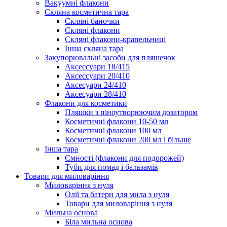
Вакуумні флакони
Скляна косметична тара
Скляні баночки
Скляні флакони
Скляні флакони-крапельниці
Інша скляна тара
Закупорювальні засоби для пляшечок
Аксессуари 18/415
Аксессуари 20/410
Аксесуари 24/410
Аксесуари 28/410
Флакони для косметики
Пляшки з піноутворюючим дозатором
Косметичні флакони 10-50 мл
Косметичні флакони 100 мл
Косметичні флакони 200 мл і більше
Інша тара
Ємності (флакони для подорожей)
Туби для помад і бальзамів
Товари для миловаріння
Миловаріння з нуля
Олії та батери для мила з нуля
Товари для миловаріння з нуля
Мильна основа
Біла мильна основа