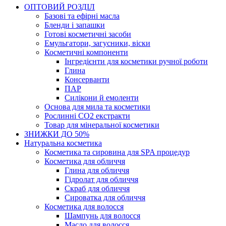
ОПТОВИЙ РОЗДІЛ
Базові та ефірні масла
Бленди і запашки
Готові косметичні засоби
Емульгатори, загусники, віски
Косметичні компоненти
Інгредієнти для косметики ручної роботи
Глина
Консерванти
ПАР
Силікони й емоленти
Основа для мила та косметики
Рослинні СО2 екстракти
Товар для мінеральної косметики
ЗНИЖКИ ДО 50%
Натуральна косметика
Косметика та сировина для SPA процедур
Косметика для обличчя
Глина для обличчя
Гідролат для обличчя
Скраб для обличчя
Сироватка для обличчя
Косметика для волосся
Шампунь для волосся
Масло для волосся