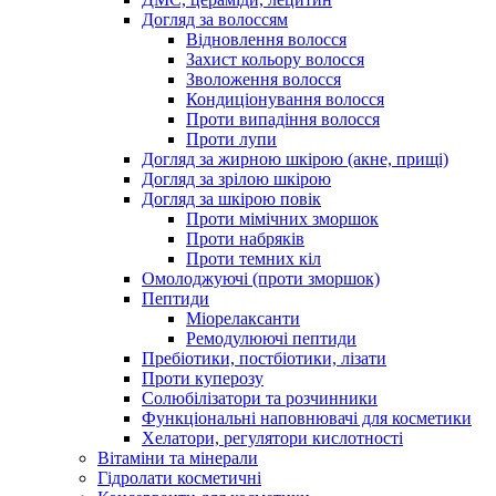
Догляд за волоссям
Відновлення волосся
Захист кольору волосся
Зволоження волосся
Кондиціонування волосся
Проти випадіння волосся
Проти лупи
Догляд за жирною шкірою (акне, прищі)
Догляд за зрілою шкірою
Догляд за шкірою повік
Проти мімічних зморшок
Проти набряків
Проти темних кіл
Омолоджуючі (проти зморшок)
Пептиди
Міорелаксанти
Ремодулюючі пептиди
Пребіотики, постбіотики, лізати
Проти куперозу
Солюбілізатори та розчинники
Функціональні наповнювачі для косметики
Хелатори, регулятори кислотності
Вітаміни та мінерали
Гідролати косметичні