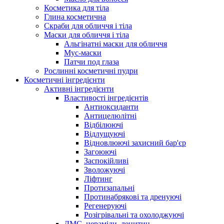
Косметика для тіла
Глина косметична
Скраби для обличчя і тіла
Маски для обличчя і тіла
Альгінатні маски для обличчя
Мус-маски
Патчи под глаза
Рослинні косметичні пудри
Косметичні інгредієнти
Активні інгредієнти
Властивості інгредієнтів
Антиоксиданти
Антицелюлітні
Відбілюючі
Відлущуючі
Відновлюючі захисний бар'єр
Загоюючі
Заспокійливі
Зволожуючі
Ліфтинг
Протизапальні
Протинабрякові та дренуючі
Регенеруючі
Розігрівальні та охолоджуючі
ДМС, цераміди, лецитин