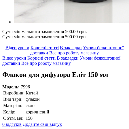
Сума мінімального замовлення 500.00 грн.
Сума мінімального замовлення 500.00 грн.
Відео уроки
Корисні статті
В закладки
Умови безкоштовної
доставки
Все про роботу магазину
Відео уроки
Корисні статті
В закладки
Умови безкоштовної
доставки
Все про роботу магазину
Флакон для дифузора Еліт 150 мл
Модель:
7996
Виробник:
Китай
Вид тари:
флакон
Матеріал:
скло
Колір:
коричневий
Об'єм, мл:
150
0 відгуків
Додайте свій відгук