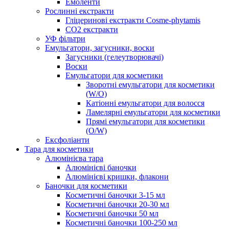
Емоленти
Рослинні екстракти
Гліцеринові екстракти Cosme-phytamis
СО2 екстракти
УФ фільтри
Емульгатори, загусники, воски
Загусники (гелеутворювачі)
Воски
Емульгатори для косметики
Зворотні емульгатори для косметики
(W/O)
Катіонні емульгатори для волосся
Ламелярні емульгатори для косметики
Прямі емульгатори для косметики
(O/W)
Ексфоліанти
Тара для косметики
Алюмінієва тара
Алюмінієві баночки
Алюмінієві кришки, флакони
Баночки для косметики
Косметичні баночки 3-15 мл
Косметичні баночки 20-30 мл
Косметичні баночки 50 мл
Косметичні баночки 100-250 мл