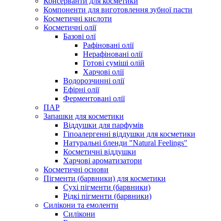
Консерванти для косметики
Компоненти для виготовлення зубної пасти
Косметичні кислоти
Косметичні олії
Базові олї
Рафіновані олії
Нерафіновані олії
Готові суміші олій
Харчові олії
Водорозчинні олії
Ефірні олії
Ферментовані олії
ПАР
Запашки для косметики
Віддушки для парфумів
Гіпоалергенні віддушки для косметики
Натуральні бленди "Natural Feelings"
Косметичні віддушки
Харчові ароматизатори
Косметичні основи
Пігменти (барвники) для косметики
Сухі пігменти (барвники)
Рідкі пігменти (барвники)
Силікони та емоленти
Силікони