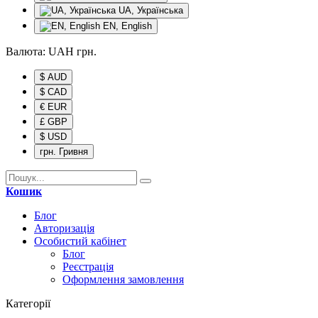
UA, Українська
EN, English
Валюта:
UAH
грн.
$ AUD
$ CAD
€ EUR
£ GBP
$ USD
грн. Гривня
Кошик
Блог
Авторизація
Особистий кабінет
Блог
Реєстрація
Оформлення замовлення
Категорії