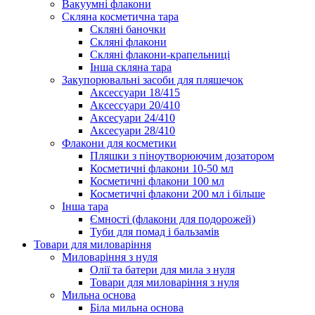
Вакуумні флакони
Скляна косметична тара
Скляні баночки
Скляні флакони
Скляні флакони-крапельниці
Інша скляна тара
Закупорювальні засоби для пляшечок
Аксессуари 18/415
Аксессуари 20/410
Аксесуари 24/410
Аксесуари 28/410
Флакони для косметики
Пляшки з піноутворюючим дозатором
Косметичні флакони 10-50 мл
Косметичні флакони 100 мл
Косметичні флакони 200 мл і більше
Інша тара
Ємності (флакони для подорожей)
Туби для помад і бальзамів
Товари для миловаріння
Миловаріння з нуля
Олії та батери для мила з нуля
Товари для миловаріння з нуля
Мильна основа
Біла мильна основа