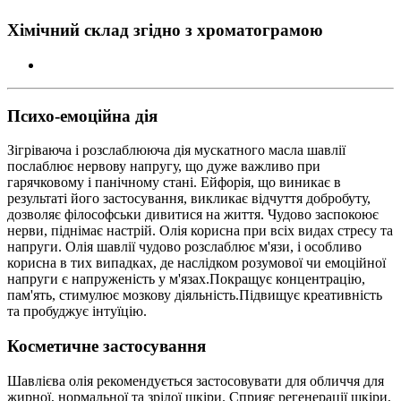
Хімічний склад згідно з хроматограмою
Психо-емоційна дія
Зігріваюча і розслаблююча дія мускатного масла шавлії
послаблює нервову напругу, що дуже важливо при
гарячковому і панічному стані. Ейфорія, що виникає в
результаті його застосування, викликає відчуття добробуту,
дозволяє філософськи дивитися на життя. Чудово заспокоює
нерви, піднімає настрій. Олія корисна при всіх видах стресу та
напруги. Олія шавлії чудово розслаблює м'язи, і особливо
корисна в тих випадках, де наслідком розумової чи емоційної
напруги є напруженість у м'язах.Покращує концентрацію,
пам'ять, стимулює мозкову діяльність.Підвищує креативність
та пробуджує інтуїцію.
Косметичне застосування
Шавлієва олія рекомендується застосовувати для обличчя для
жирної, нормальної та зрілої шкіри. Сприяє регенерації шкіри,