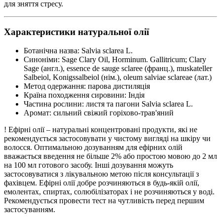
для зняття стресу.
Характеристики натуральної олії
Ботанічна назва: Salvia sclarea L.
Синоніми: Sage Clary Oil, Horminum. Gallitricum; Clary
Sage (англ.), essence de sauge sclaree (франц.), muskateller
Salbeiol, Konigssalbeiol (нім.), oleum salviae sclareae (лат.)
Метод одержання: парова дистиляція
Країна походження сировини: Індія
Частина рослини: листя та пагони Salvia sclarea L.
Аромат: сильний свіжий горіхово-трав'яний
! Ефірні олії – натуральні концентровані продукти, які не
рекомендується застосовувати у чистому вигляді на шкіру чи
волосся. Оптимальною дозуванням для ефірних олій
вважається введення не більше 2% або простою мовою до 2 мл
на 100 мл готового засобу. Інші дозування можуть
застосовуватися з лікувальною метою після консультації з
фахівцем. Ефірні олії добре розчиняються в будь-якій олії,
емолентах, спиртах, солюбілізаторах і не розчиняються у воді.
Рекомендується провести тест на чутливість перед першим
застосуванням.