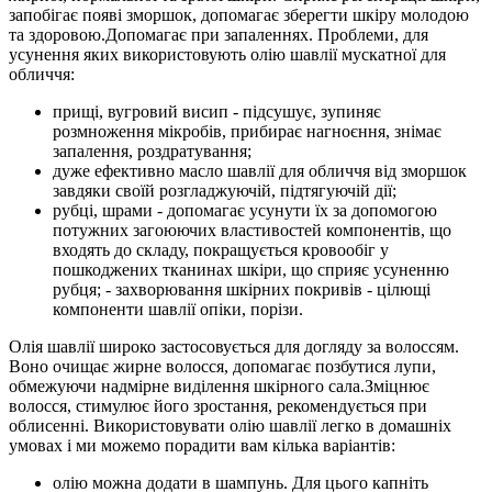
запобігає появі зморшок, допомагає зберегти шкіру молодою
та здоровою.Допомагає при запаленнях. Проблеми, для
усунення яких використовують олію шавлії мускатної для
обличчя:
прищі, вугровий висип - підсушує, зупиняє
розмноження мікробів, прибирає нагноєння, знімає
запалення, роздратування;
дуже ефективно масло шавлії для обличчя від зморшок
завдяки своїй розгладжуючій, підтягуючій дії;
рубці, шрами - допомагає усунути їх за допомогою
потужних загоюючих властивостей компонентів, що
входять до складу, покращується кровообіг у
пошкоджених тканинах шкіри, що сприяє усуненню
рубця; - захворювання шкірних покривів - цілющі
компоненти шавлії опіки, порізи.
Олія шавлії широко застосовується для догляду за волоссям.
Воно очищає жирне волосся, допомагає позбутися лупи,
обмежуючи надмірне виділення шкірного сала.Зміцнює
волосся, стимулює його зростання, рекомендується при
облисенні. Використовувати олію шавлії легко в домашніх
умовах і ми можемо порадити вам кілька варіантів:
олію можна додати в шампунь. Для цього капніть