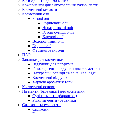
Консерванти для косметики
Компоненти для виготовлення зубної пасти
Косметичні кислоти
Косметичні олії
Базові олї
Рафіновані олії
Нерафіновані олії
Готові суміші олій
Харчові олії
Водорозчинні олії
Ефірні олії
Ферментовані олії
ПАР
Запашки для косметики
Віддушки для парфумів
Гіпоалергенні віддушки для косметики
Натуральні бленди "Natural Feelings"
Косметичні віддушки
Харчові ароматизатори
Косметичні основи
Пігменти (барвники) для косметики
Сухі пігменти (барвники)
Рідкі пігменти (барвники)
Силікони та емоленти
Силікони