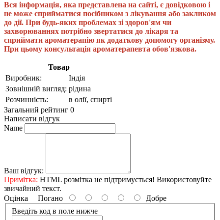
Вся інформація, яка представлена ​​на сайті, є довідковою і
не може сприйматися посібником з лікування або закликом
до дії. При будь-яких проблемах зі здоров'ям чи
захворюваннях потрібно звертатися до лікаря та
сприймати ароматерапію як додаткову допомогу організму.
При цьому консультація ароматерапевта обов'язкова.
Товар
Виробник:
Індія
Зовнішній вигляд:
рідина
Розчинність:
в олії, спирті
Загальний рейтинг 0
Написати відгук
Name
Ваш відгук:
Примітка:
HTML розмітка не підтримується! Використовуйте
звичайний текст.
Оцінка
Погано
Добре
Введіть код в поле нижче