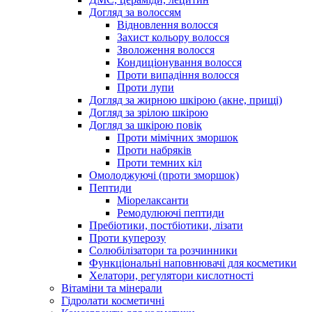
Догляд за волоссям
Відновлення волосся
Захист кольору волосся
Зволоження волосся
Кондиціонування волосся
Проти випадіння волосся
Проти лупи
Догляд за жирною шкірою (акне, прищі)
Догляд за зрілою шкірою
Догляд за шкірою повік
Проти мімічних зморшок
Проти набряків
Проти темних кіл
Омолоджуючі (проти зморшок)
Пептиди
Міорелаксанти
Ремодулюючі пептиди
Пребіотики, постбіотики, лізати
Проти куперозу
Солюбілізатори та розчинники
Функціональні наповнювачі для косметики
Хелатори, регулятори кислотності
Вітаміни та мінерали
Гідролати косметичні