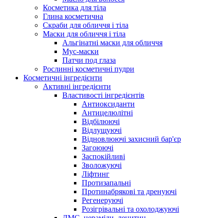
Косметика для тіла
Глина косметична
Скраби для обличчя і тіла
Маски для обличчя і тіла
Альгінатні маски для обличчя
Мус-маски
Патчи под глаза
Рослинні косметичні пудри
Косметичні інгредієнти
Активні інгредієнти
Властивості інгредієнтів
Антиоксиданти
Антицелюлітні
Відбілюючі
Відлущуючі
Відновлюючі захисний бар'єр
Загоюючі
Заспокійливі
Зволожуючі
Ліфтинг
Протизапальні
Протинабрякові та дренуючі
Регенеруючі
Розігрівальні та охолоджуючі
ДМС, цераміди, лецитин