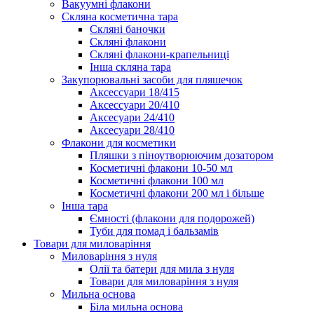
Вакуумні флакони
Скляна косметична тара
Скляні баночки
Скляні флакони
Скляні флакони-крапельниці
Інша скляна тара
Закупорювальні засоби для пляшечок
Аксессуари 18/415
Аксессуари 20/410
Аксесуари 24/410
Аксесуари 28/410
Флакони для косметики
Пляшки з піноутворюючим дозатором
Косметичні флакони 10-50 мл
Косметичні флакони 100 мл
Косметичні флакони 200 мл і більше
Інша тара
Ємності (флакони для подорожей)
Туби для помад і бальзамів
Товари для миловаріння
Миловаріння з нуля
Олії та батери для мила з нуля
Товари для миловаріння з нуля
Мильна основа
Біла мильна основа