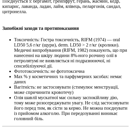
Поєднується з: бергамот, грейпфрут, герань, жасмин, кедр,
кипарис, лаванда, ладан, лайм, ялівець, пеларгонія, сандал,
цитронелла.
Запобіжні заходи та протипоказання
Токсичність: Гостра токсичність, RIFM (1974) — oral
LD50 5,6 г/кг (щури), derm. LD50 > 2 г/кг (кролики).
Медичні випробування (RIFM, 1982) показують, що при
нанесенні на шкіру людини 8%-ного розчину олії в
петролятумі не виявляється ні подразнюючої, ні
сенсибілізуючої дії.
Фототоксичність: не фототоксична
Max % у косметичних та парфумерних засобах: немає
даних
Вагітність: не застосовувати (стимулює менструації,
може спричинити кровотечу)
Олія шавлії мускатної має сильну заспокійливу дію,
тому може розосереджувати увагу. Не слід застосовувати
його перед тим, як сісти за кермо. Не можна поєднувати
із прийомом алкоголю. При передозуванні виникає
головний біль.