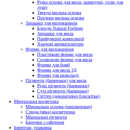
Рідка основа для мила, шампуню, гелю для
душу
Тверда мильна основа
Прозора мильна основа
Запашки для миловаріння
Бленди Natural Feelings
Запашки для мила
Парфумерні композиції
Харчові ароматизатори
Форми для миловаріння
Пластикові форми для мила
Силіконові форми для мила
Форми для бомб
Форми для мила 3Д
Форми для шоколаду
Пігменти (барвники) для мила
Рідкі пігменти (барвники)
Сухі пігменти (барвники)
Гліттер (декоративні блискітки)
Мінеральна косметика
Мінеральна основа (наповнювач)
Слюда (міка) косметична
Мінеральні пігменти
Баночки з сіфтером
Інвентар, упаковка