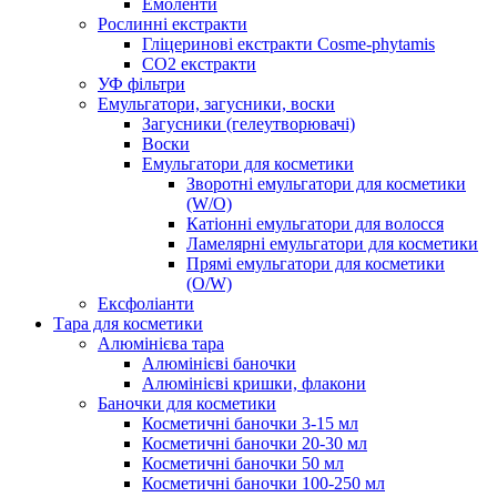
Емоленти
Рослинні екстракти
Гліцеринові екстракти Cosme-phytamis
СО2 екстракти
УФ фільтри
Емульгатори, загусники, воски
Загусники (гелеутворювачі)
Воски
Емульгатори для косметики
Зворотні емульгатори для косметики
(W/O)
Катіонні емульгатори для волосся
Ламелярні емульгатори для косметики
Прямі емульгатори для косметики
(O/W)
Ексфоліанти
Тара для косметики
Алюмінієва тара
Алюмінієві баночки
Алюмінієві кришки, флакони
Баночки для косметики
Косметичні баночки 3-15 мл
Косметичні баночки 20-30 мл
Косметичні баночки 50 мл
Косметичні баночки 100-250 мл