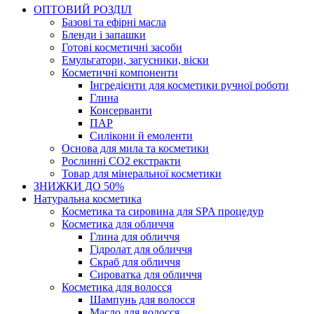
ОПТОВИЙ РОЗДІЛ
Базові та ефірні масла
Бленди і запашки
Готові косметичні засоби
Емульгатори, загусники, віски
Косметичні компоненти
Інгредієнти для косметики ручної роботи
Глина
Консерванти
ПАР
Силікони й емоленти
Основа для мила та косметики
Рослинні СО2 екстракти
Товар для мінеральної косметики
ЗНИЖКИ ДО 50%
Натуральна косметика
Косметика та сировина для SPA процедур
Косметика для обличчя
Глина для обличчя
Гідролат для обличчя
Скраб для обличчя
Сироватка для обличчя
Косметика для волосся
Шампунь для волосся
Масло для волосся