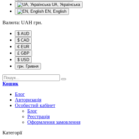
UA, Українська
EN, English
Валюта:
UAH
грн.
$ AUD
$ CAD
€ EUR
£ GBP
$ USD
грн. Гривня
Кошик
Блог
Авторизація
Особистий кабінет
Блог
Реєстрація
Оформлення замовлення
Категорії