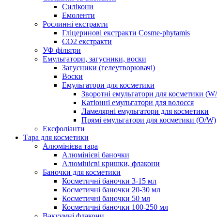
Силікони
Емоленти
Рослинні екстракти
Гліцеринові екстракти Cosme-phytamis
СО2 екстракти
УФ фільтри
Емульгатори, загусники, воски
Загусники (гелеутворювачі)
Воски
Емульгатори для косметики
Зворотні емульгатори для косметики (W
Катіонні емульгатори для волосся
Ламелярні емульгатори для косметики
Прямі емульгатори для косметики (O/W)
Ексфоліанти
Тара для косметики
Алюмінієва тара
Алюмінієві баночки
Алюмінієві кришки, флакони
Баночки для косметики
Косметичні баночки 3-15 мл
Косметичні баночки 20-30 мл
Косметичні баночки 50 мл
Косметичні баночки 100-250 мл
Вакуумні флакони