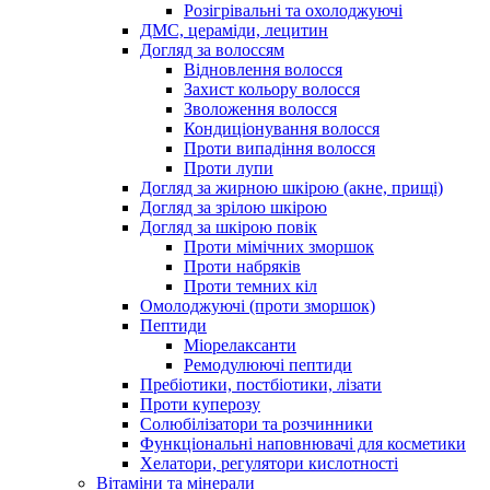
Розігрівальні та охолоджуючі
ДМС, цераміди, лецитин
Догляд за волоссям
Відновлення волосся
Захист кольору волосся
Зволоження волосся
Кондиціонування волосся
Проти випадіння волосся
Проти лупи
Догляд за жирною шкірою (акне, прищі)
Догляд за зрілою шкірою
Догляд за шкірою повік
Проти мімічних зморшок
Проти набряків
Проти темних кіл
Омолоджуючі (проти зморшок)
Пептиди
Міорелаксанти
Ремодулюючі пептиди
Пребіотики, постбіотики, лізати
Проти куперозу
Солюбілізатори та розчинники
Функціональні наповнювачі для косметики
Хелатори, регулятори кислотності
Вітаміни та мінерали