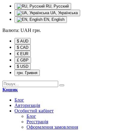
RU, Русский
UA, Українська
EN, English
Валюта:
UAH
грн.
$ AUD
$ CAD
€ EUR
£ GBP
$ USD
грн. Гривня
Кошик
Блог
Авторизація
Особистий кабінет
Блог
Реєстрація
Оформлення замовлення