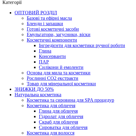
Категорії
ОПТОВИЙ РОЗДІЛ
Базові та ефірні масла
Бленди і запашки
Готові косметичні засоби
Емульгатори, загусники, віски
Косметичні компоненти
Інгредієнти для косметики ручної роботи
Глина
Консерванти
ПАР
Силікони й емоленти
Основа для мила та косметики
Рослинні СО2 екстракти
Товар для мінеральної косметики
ЗНИЖКИ ДО 50%
Натуральна косметика
Косметика та сировина для SPA процедур
Косметика для обличчя
Глина для обличчя
Гідролат для обличчя
Скраб для обличчя
Сироватка для обличчя
Косметика для волосся