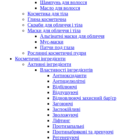
Шампунь для волосся
Масло для волосся
Косметика для тіла
Глина косметична
Скраби для обличчя і тіла
Маски для обличчя і тіла
Альгінатні маски для обличчя
Мус-маски
Патчи под глаза
Рослинні косметичні пудри
Косметичні інгредієнти
Активні інгредієнти
Властивості інгредієнтів
Антиоксиданти
Антицелюлітні
Відбілюючі
Відлущуючі
Відновлюючі захисний бар'єр
Загоюючі
Заспокійливі
Зволожуючі
Ліфтинг
Протизапальні
Протинабрякові та дренуючі
Регенеруючі