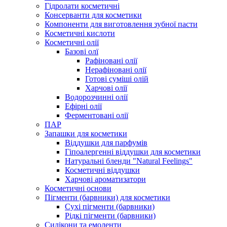
Гідролати косметичні
Консерванти для косметики
Компоненти для виготовлення зубної пасти
Косметичні кислоти
Косметичні олії
Базові олї
Рафіновані олії
Нерафіновані олії
Готові суміші олій
Харчові олії
Водорозчинні олії
Ефірні олії
Ферментовані олії
ПАР
Запашки для косметики
Віддушки для парфумів
Гіпоалергенні віддушки для косметики
Натуральні бленди "Natural Feelings"
Косметичні віддушки
Харчові ароматизатори
Косметичні основи
Пігменти (барвники) для косметики
Сухі пігменти (барвники)
Рідкі пігменти (барвники)
Силікони та емоленти