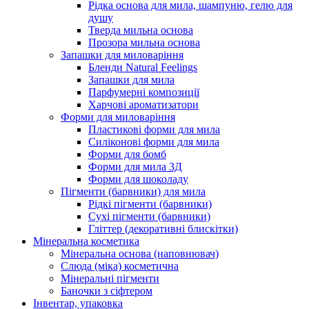
Рідка основа для мила, шампуню, гелю для
душу
Тверда мильна основа
Прозора мильна основа
Запашки для миловаріння
Бленди Natural Feelings
Запашки для мила
Парфумерні композиції
Харчові ароматизатори
Форми для миловаріння
Пластикові форми для мила
Силіконові форми для мила
Форми для бомб
Форми для мила 3Д
Форми для шоколаду
Пігменти (барвники) для мила
Рідкі пігменти (барвники)
Сухі пігменти (барвники)
Гліттер (декоративні блискітки)
Мінеральна косметика
Мінеральна основа (наповнювач)
Слюда (міка) косметична
Мінеральні пігменти
Баночки з сіфтером
Інвентар, упаковка