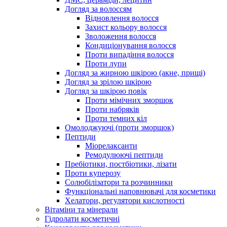
Догляд за волоссям
Відновлення волосся
Захист кольору волосся
Зволоження волосся
Кондиціонування волосся
Проти випадіння волосся
Проти лупи
Догляд за жирною шкірою (акне, прищі)
Догляд за зрілою шкірою
Догляд за шкірою повік
Проти мімічних зморшок
Проти набряків
Проти темних кіл
Омолоджуючі (проти зморшок)
Пептиди
Міорелаксанти
Ремодулюючі пептиди
Пребіотики, постбіотики, лізати
Проти куперозу
Солюбілізатори та розчинники
Функціональні наповнювачі для косметики
Хелатори, регулятори кислотності
Вітаміни та мінерали
Гідролати косметичні