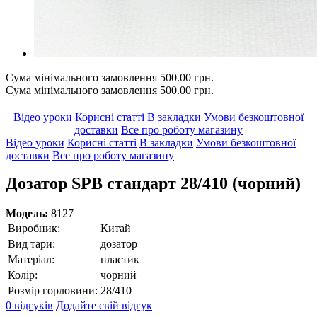
Сума мінімального замовлення 500.00 грн.
Сума мінімального замовлення 500.00 грн.
Відео уроки
Корисні статті
В закладки
Умови безкоштовної
доставки
Все про роботу магазину
Відео уроки
Корисні статті
В закладки
Умови безкоштовної
доставки
Все про роботу магазину
Дозатор SPB стандарт 28/410 (чорний)
Модель:
8127
Виробник:
Китай
Вид тари:
дозатор
Матеріал:
пластик
Колір:
чорний
Розмір горловини:
28/410
0 відгуків
Додайте свій відгук