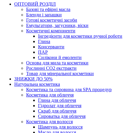
ОПТОВИЙ РОЗДІЛ
Базові та ефірні масла
Бленди і запашки
Готові косметичні засоби
Емульгатори, загусники, віски
Косметичні компоненти
Інгредієнти для косметики ручної роботи
Глина
Консерванти
ПАР
Силікони й емоленти
Основа для мила та косметики
Рослинні СО2 екстракти
Товар для мінеральної косметики
ЗНИЖКИ ДО 50%
Натуральна косметика
Косметика та сировина для SPA процедур
Косметика для обличчя
Глина для обличчя
Гідролат для обличчя
Скраб для обличчя
Сироватка для обличчя
Косметика для волосся
Шампунь для волосся
Масло для волосся