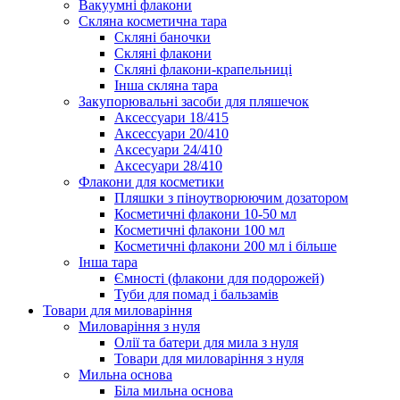
Вакуумні флакони
Скляна косметична тара
Скляні баночки
Скляні флакони
Скляні флакони-крапельниці
Інша скляна тара
Закупорювальні засоби для пляшечок
Аксессуари 18/415
Аксессуари 20/410
Аксесуари 24/410
Аксесуари 28/410
Флакони для косметики
Пляшки з піноутворюючим дозатором
Косметичні флакони 10-50 мл
Косметичні флакони 100 мл
Косметичні флакони 200 мл і більше
Інша тара
Ємності (флакони для подорожей)
Туби для помад і бальзамів
Товари для миловаріння
Миловаріння з нуля
Олії та батери для мила з нуля
Товари для миловаріння з нуля
Мильна основа
Біла мильна основа