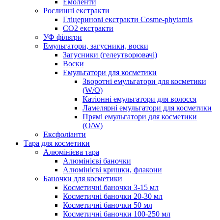
Емоленти
Рослинні екстракти
Гліцеринові екстракти Cosme-phytamis
СО2 екстракти
УФ фільтри
Емульгатори, загусники, воски
Загусники (гелеутворювачі)
Воски
Емульгатори для косметики
Зворотні емульгатори для косметики
(W/O)
Катіонні емульгатори для волосся
Ламелярні емульгатори для косметики
Прямі емульгатори для косметики
(O/W)
Ексфоліанти
Тара для косметики
Алюмінієва тара
Алюмінієві баночки
Алюмінієві кришки, флакони
Баночки для косметики
Косметичні баночки 3-15 мл
Косметичні баночки 20-30 мл
Косметичні баночки 50 мл
Косметичні баночки 100-250 мл