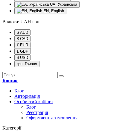
UA, Українська
EN, English
Валюта:
UAH
грн.
$ AUD
$ CAD
€ EUR
£ GBP
$ USD
грн. Гривня
Кошик
Блог
Авторизація
Особистий кабінет
Блог
Реєстрація
Оформлення замовлення
Категорії