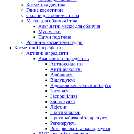
Косметика для тіла
Глина косметична
Скраби для обличчя і тіла
Маски для обличчя і тіла
Альгінатні маски для обличчя
Мус-маски
Патчи под глаза
Рослинні косметичні пудри
Косметичні інгредієнти
Активні інгредієнти
Властивості інгредієнтів
Антиоксиданти
Антицелюлітні
Відбілюючі
Відлущуючі
Відновлюючі захисний бар'єр
Загоюючі
Заспокійливі
Зволожуючі
Ліфтинг
Протизапальні
Протинабрякові та дренуючі
Регенеруючі
Розігрівальні та охолоджуючі
ДМС, цераміди, лецитин