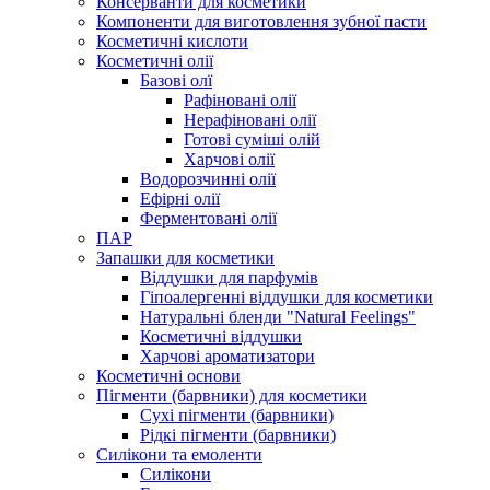
Консерванти для косметики
Компоненти для виготовлення зубної пасти
Косметичні кислоти
Косметичні олії
Базові олї
Рафіновані олії
Нерафіновані олії
Готові суміші олій
Харчові олії
Водорозчинні олії
Ефірні олії
Ферментовані олії
ПАР
Запашки для косметики
Віддушки для парфумів
Гіпоалергенні віддушки для косметики
Натуральні бленди "Natural Feelings"
Косметичні віддушки
Харчові ароматизатори
Косметичні основи
Пігменти (барвники) для косметики
Сухі пігменти (барвники)
Рідкі пігменти (барвники)
Силікони та емоленти
Силікони