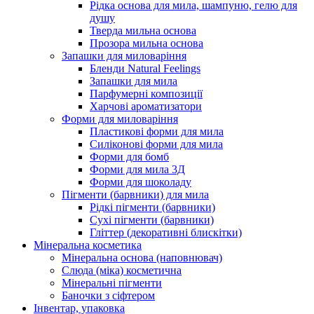
Рідка основа для мила, шампуню, гелю для
душу
Тверда мильна основа
Прозора мильна основа
Запашки для миловаріння
Бленди Natural Feelings
Запашки для мила
Парфумерні композиції
Харчові ароматизатори
Форми для миловаріння
Пластикові форми для мила
Силіконові форми для мила
Форми для бомб
Форми для мила 3Д
Форми для шоколаду
Пігменти (барвники) для мила
Рідкі пігменти (барвники)
Сухі пігменти (барвники)
Гліттер (декоративні блискітки)
Мінеральна косметика
Мінеральна основа (наповнювач)
Слюда (міка) косметична
Мінеральні пігменти
Баночки з сіфтером
Інвентар, упаковка