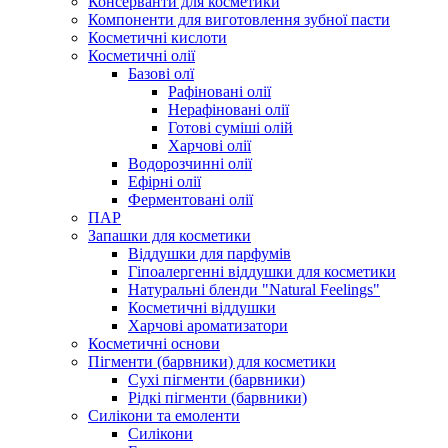
Консерванти для косметики
Компоненти для виготовлення зубної пасти
Косметичні кислоти
Косметичні олії
Базові олї
Рафіновані олії
Нерафіновані олії
Готові суміші олій
Харчові олії
Водорозчинні олії
Ефірні олії
Ферментовані олії
ПАР
Запашки для косметики
Віддушки для парфумів
Гіпоалергенні віддушки для косметики
Натуральні бленди "Natural Feelings"
Косметичні віддушки
Харчові ароматизатори
Косметичні основи
Пігменти (барвники) для косметики
Сухі пігменти (барвники)
Рідкі пігменти (барвники)
Силікони та емоленти
Силікони