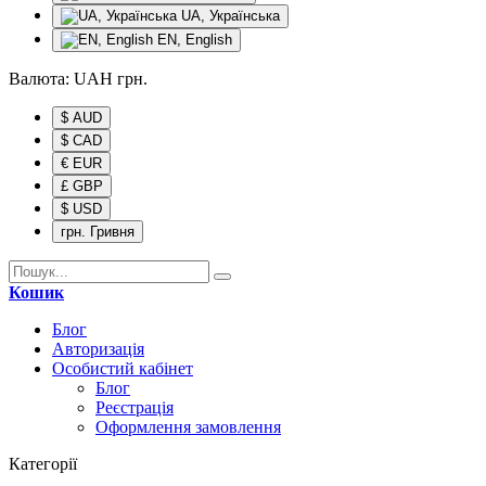
UA, Українська
EN, English
Валюта:
UAH
грн.
$ AUD
$ CAD
€ EUR
£ GBP
$ USD
грн. Гривня
Кошик
Блог
Авторизація
Особистий кабінет
Блог
Реєстрація
Оформлення замовлення
Категорії