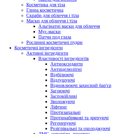
Косметика для тіла
Глина косметична
Скраби для обличчя і тіла
Маски для обличчя і тіла
Альгінатні маски для обличчя
Мус-маски
Патчи под глаза
Рослинні косметичні пудри
Косметичні інгредієнти
Активні інгредієнти
Властивості інгредієнтів
Антиоксиданти
Антицелюлітні
Відбілюючі
Відлущуючі
Відновлюючі захисний бар'єр
Загоюючі
Заспокійливі
Зволожуючі
Ліфтинг
Протизапальні
Протинабрякові та дренуючі
Регенеруючі
Розігрівальні та охолоджуючі
ДМС, цераміди, лецитин