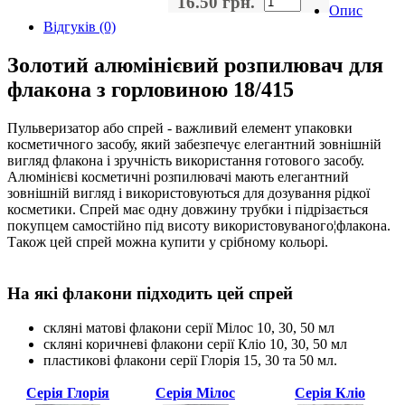
16.50 грн.
Опис
Відгуків (0)
Золотий алюмінієвий розпилювач для
флакона з горловиною 18/415
Пульверизатор або спрей - важливий елемент упаковки
косметичного засобу, який забезпечує елегантний зовнішній
вигляд флакона і зручність використання готового засобу.
Алюмінієві косметичні розпилювачі мають елегантний
зовнішній вигляд і використовуються для дозування рідкої
косметики. Спрей має одну довжину трубки і підрізається
покупцем самостійно під висоту використовуваного¦флакона.
Також цей спрей можна купити у срібному кольорі.
На які флакони підходить цей спрей
скляні матові флакони серії Мілос 10, 30, 50 мл
скляні коричневі флакони серії Кліо 10, 30, 50 мл
пластикові флакони серії Глорія 15, 30 та 50 мл.
Серія Глорія
Серія Мілос
Серія Кліо