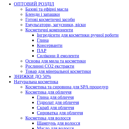
ОПТОВИЙ РОЗДІЛ
Базові та ефірні масла
Бленди і запашки
Готові косметичні засоби
Емульгатори, загусники, віски
Косметичні компоненти
Інгредієнти для косметики ручної роботи
Глина
Консерванти
ПАР
Силікони й емоленти
Основа для мила та косметики
Рослинні СО2 екстракти
Товар для мінеральної косметики
ЗНИЖКИ ДО 50%
Натуральна косметика
Косметика та сировина для SPA процедур
Косметика для обличчя
Глина для обличчя
Гідролат для обличчя
Скраб для обличчя
Сироватка для обличчя
Косметика для волосся
Шампунь для волосся
Масло для волосся