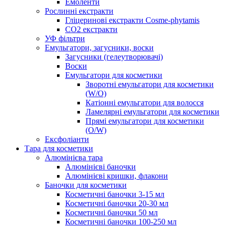
Емоленти
Рослинні екстракти
Гліцеринові екстракти Cosme-phytamis
СО2 екстракти
УФ фільтри
Емульгатори, загусники, воски
Загусники (гелеутворювачі)
Воски
Емульгатори для косметики
Зворотні емульгатори для косметики
(W/O)
Катіонні емульгатори для волосся
Ламелярні емульгатори для косметики
Прямі емульгатори для косметики
(O/W)
Ексфоліанти
Тара для косметики
Алюмінієва тара
Алюмінієві баночки
Алюмінієві кришки, флакони
Баночки для косметики
Косметичні баночки 3-15 мл
Косметичні баночки 20-30 мл
Косметичні баночки 50 мл
Косметичні баночки 100-250 мл