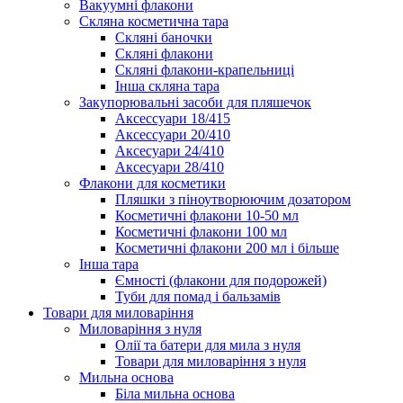
Вакуумні флакони
Скляна косметична тара
Скляні баночки
Скляні флакони
Скляні флакони-крапельниці
Інша скляна тара
Закупорювальні засоби для пляшечок
Аксессуари 18/415
Аксессуари 20/410
Аксесуари 24/410
Аксесуари 28/410
Флакони для косметики
Пляшки з піноутворюючим дозатором
Косметичні флакони 10-50 мл
Косметичні флакони 100 мл
Косметичні флакони 200 мл і більше
Інша тара
Ємності (флакони для подорожей)
Туби для помад і бальзамів
Товари для миловаріння
Миловаріння з нуля
Олії та батери для мила з нуля
Товари для миловаріння з нуля
Мильна основа
Біла мильна основа