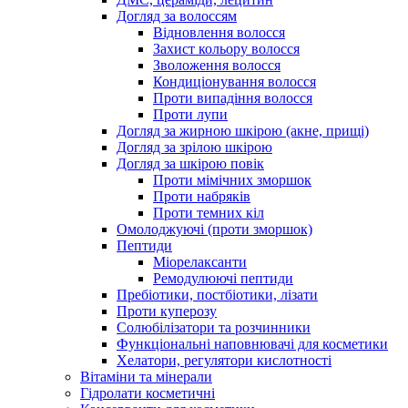
Догляд за волоссям
Відновлення волосся
Захист кольору волосся
Зволоження волосся
Кондиціонування волосся
Проти випадіння волосся
Проти лупи
Догляд за жирною шкірою (акне, прищі)
Догляд за зрілою шкірою
Догляд за шкірою повік
Проти мімічних зморшок
Проти набряків
Проти темних кіл
Омолоджуючі (проти зморшок)
Пептиди
Міорелаксанти
Ремодулюючі пептиди
Пребіотики, постбіотики, лізати
Проти куперозу
Солюбілізатори та розчинники
Функціональні наповнювачі для косметики
Хелатори, регулятори кислотності
Вітаміни та мінерали
Гідролати косметичні