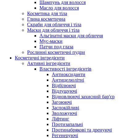
Шампунь для волосся
Масло для волосся
Косметика для тіла
Глина косметична
Скраби для обличчя і тіла
Маски для обличчя і тіла
Альгінатні маски для обличчя
Мус-маски
Патчи под глаза
Рослинні косметичні пудри
Косметичні інгредієнти
Активні інгредієнти
Властивості інгредієнтів
Антиоксиданти
Антицелюлітні
Відбілюючі
Відлущуючі
Відновлюючі захисний бар'єр
Загоюючі
Заспокійливі
Зволожуючі
Ліфтинг
Протизапальні
Протинабрякові та дренуючі
Регенеруючі