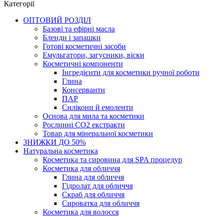
Категорії
ОПТОВИЙ РОЗДІЛ
Базові та ефірні масла
Бленди і запашки
Готові косметичні засоби
Емульгатори, загусники, віски
Косметичні компоненти
Інгредієнти для косметики ручної роботи
Глина
Консерванти
ПАР
Силікони й емоленти
Основа для мила та косметики
Рослинні СО2 екстракти
Товар для мінеральної косметики
ЗНИЖКИ ДО 50%
Натуральна косметика
Косметика та сировина для SPA процедур
Косметика для обличчя
Глина для обличчя
Гідролат для обличчя
Скраб для обличчя
Сироватка для обличчя
Косметика для волосся