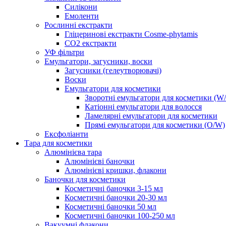
Силікони
Емоленти
Рослинні екстракти
Гліцеринові екстракти Cosme-phytamis
СО2 екстракти
УФ фільтри
Емульгатори, загусники, воски
Загусники (гелеутворювачі)
Воски
Емульгатори для косметики
Зворотні емульгатори для косметики (W
Катіонні емульгатори для волосся
Ламелярні емульгатори для косметики
Прямі емульгатори для косметики (O/W)
Ексфоліанти
Тара для косметики
Алюмінієва тара
Алюмінієві баночки
Алюмінієві кришки, флакони
Баночки для косметики
Косметичні баночки 3-15 мл
Косметичні баночки 20-30 мл
Косметичні баночки 50 мл
Косметичні баночки 100-250 мл
Вакуумні флакони