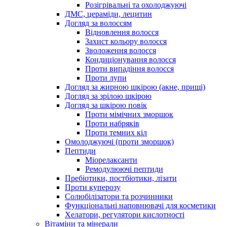
Розігрівальні та охолоджуючі
ДМС, цераміди, лецитин
Догляд за волоссям
Відновлення волосся
Захист кольору волосся
Зволоження волосся
Кондиціонування волосся
Проти випадіння волосся
Проти лупи
Догляд за жирною шкірою (акне, прищі)
Догляд за зрілою шкірою
Догляд за шкірою повік
Проти мімічних зморшок
Проти набряків
Проти темних кіл
Омолоджуючі (проти зморшок)
Пептиди
Міорелаксанти
Ремодулюючі пептиди
Пребіотики, постбіотики, лізати
Проти куперозу
Солюбілізатори та розчинники
Функціональні наповнювачі для косметики
Хелатори, регулятори кислотності
Вітаміни та мінерали