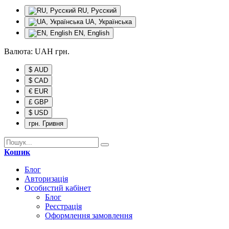
RU, Русский
UA, Українська
EN, English
Валюта:
UAH
грн.
$ AUD
$ CAD
€ EUR
£ GBP
$ USD
грн. Гривня
Кошик
Блог
Авторизація
Особистий кабінет
Блог
Реєстрація
Оформлення замовлення