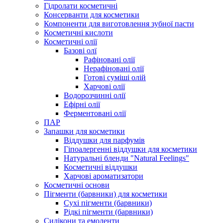
Гідролати косметичні
Консерванти для косметики
Компоненти для виготовлення зубної пасти
Косметичні кислоти
Косметичні олії
Базові олї
Рафіновані олії
Нерафіновані олії
Готові суміші олій
Харчові олії
Водорозчинні олії
Ефірні олії
Ферментовані олії
ПАР
Запашки для косметики
Віддушки для парфумів
Гіпоалергенні віддушки для косметики
Натуральні бленди "Natural Feelings"
Косметичні віддушки
Харчові ароматизатори
Косметичні основи
Пігменти (барвники) для косметики
Сухі пігменти (барвники)
Рідкі пігменти (барвники)
Силікони та емоленти