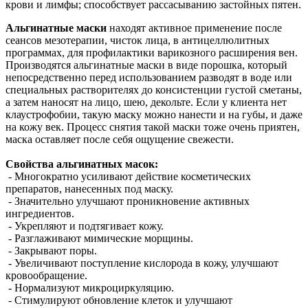
крови и лимфы; способствует рассасыванию застойных пятен.
Альгинатные маски
находят активное применение после
сеансов мезотерапии, чисток лица, в антицеллюлитных
программах, для профилактики варикозного расширения вен.
Производятся альгинатные маски в виде порошка, который
непосредственно перед использованием разводят в воде или
специальных растворителях до консистенции густой сметаны,
а затем наносят на лицо, шею, декольте. Если у клиента нет
клаустрофобии, такую маску можно нанести и на губы, и даже
на кожу век. Процесс снятия такой маски тоже очень приятен,
маска оставляет после себя ощущение свежести.
Свойства альгинатных масок:
- Многократно усиливают действие косметических
препаратов, нанесенных под маску.
- Значительно улучшают проникновение активных
ингредиентов.
- Укрепляют и подтягивает кожу.
- Разглаживают мимические морщины.
- Закрывают поры.
- Увеличивают поступление кислорода в кожу, улучшают
кровообращение.
- Нормализуют микроциркуляцию.
- Стимулируют обновление клеток и улучшают