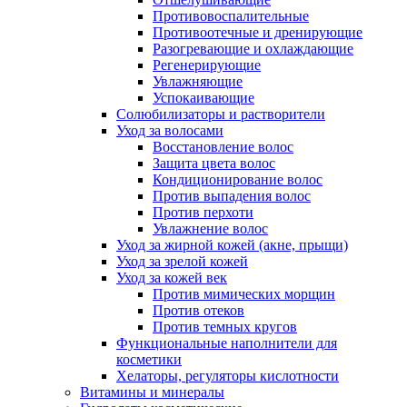
Противовоспалительные
Противоотечные и дренирующие
Разогревающие и охлаждающие
Регенерирующие
Увлажняющие
Успокаивающие
Солюбилизаторы и растворители
Уход за волосами
Восстановление волос
Защита цвета волос
Кондиционирование волос
Против выпадения волос
Против перхоти
Увлажнение волос
Уход за жирной кожей (акне, прыщи)
Уход за зрелой кожей
Уход за кожей век
Против мимических морщин
Против отеков
Против темных кругов
Функциональные наполнители для
косметики
Хелаторы, регуляторы кислотности
Витамины и минералы