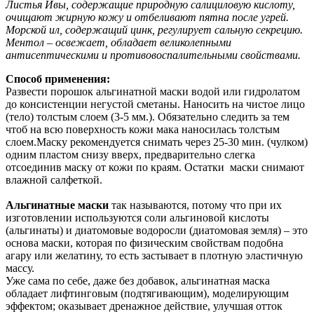
Листья Ивы, содержащие природную салициловую кислоту,
очищают жирную кожу и отбеливают пятна после угрей.
Морской ил, содержащий цинк, регулирует сальную секрецию.
Ментол – освежает, обладает великолепными
антисептическими и противовоспалительными свойствами.
Способ применения:
Развести порошок альгинатной маски водой или гидролатом
до консистенции негустой сметаны. Наносить на чистое лицо
(тело) толстым слоем (3-5 мм.). Обязательно следить за тем
чтоб на всю поверхность кожи мака наносилась толстым
слоем.Маску рекомендуется снимать через 25-30 мин. (чулком)
одним пластом снизу вверх, предварительно слегка
отсоединив маску от кожи по краям. Остатки маски снимают
влажной салфеткой.
Альгинатные маски
так называются, потому что при их
изготовлении используются соли альгиновой кислоты
(альгинаты) и диатомовые водоросли (диатомовая земля) – это
основа маски, которая по физическим свойствам подобна
агару или желатину, то есть застывает в плотную эластичную
массу.
Уже сама по себе, даже без добавок, альгинатная маска
обладает лифтинговым (подтягивающим), моделирующим
эффектом; оказывает дренажное действие, улучшая отток