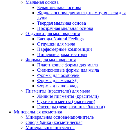
Мыльная основа
Белая мыльная основа
Жидкая основа для мыла, шампуня, геля для
душа
Твердая мыльная основа
Прозрачная мыльная основа
Отдушки для мыловарения
Бленды Natural Feelings
Отдушки для мыла
Парфюмерные композиции
Пищевые ароматизаторы
Формы для мыловарения
Пластиковые формы для мыла
Силиконовые формы для мыла
Формы для бомбочек
Формы для мыла 3Д
Формы для шоколада
Пигменты (красители) для мыла
Жидкие пигменты (красители)
Сухие пигменты (красители)
Глиттеры (декоративные блестки)
Минеральная косметика
Минеральная основа/наполнитель
Слюда (мика) косметическая
Минеральные пигменты