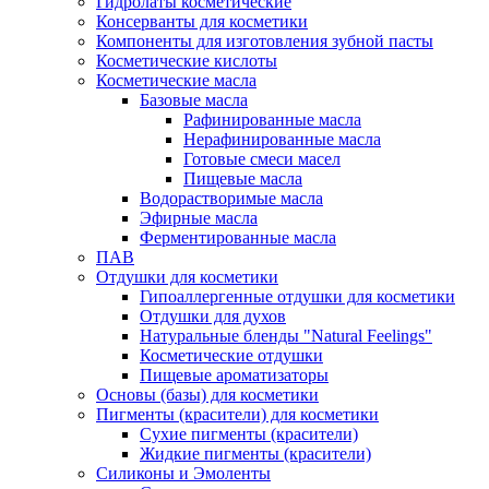
Гидролаты косметические
Консерванты для косметики
Компоненты для изготовления зубной пасты
Косметические кислоты
Косметические масла
Базовые масла
Рафинированные масла
Нерафинированные масла
Готовые смеси масел
Пищевые масла
Водорастворимые масла
Эфирные масла
Ферментированные масла
ПАВ
Отдушки для косметики
Гипоаллергенные отдушки для косметики
Отдушки для духов
Натуральные бленды "Natural Feelings"
Косметические отдушки
Пищевые ароматизаторы
Основы (базы) для косметики
Пигменты (красители) для косметики
Сухие пигменты (красители)
Жидкие пигменты (красители)
Силиконы и Эмоленты