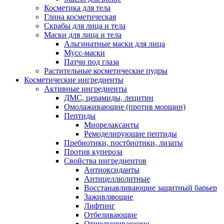
Косметика для тела
Глина косметическая
Скрабы для лица и тела
Маски для лица и тела
Альгинатные маски для лица
Мусс-маски
Патчи под глаза
Растительные косметические пудры
Косметические ингредиенты
Активные ингредиенты
ДМС, церамиды, лецитин
Омолаживающие (против морщин)
Пептиды
Миорелаксанты
Ремоделирующие пептиды
Пребиотики, постбиотики, лизаты
Против купероза
Свойства ингредиентов
Антиоксиданты
Антицеллюлитные
Восстанавливающие защитный барьер
Заживляющие
Лифтинг
Отбеливающие
Отшелушивающие