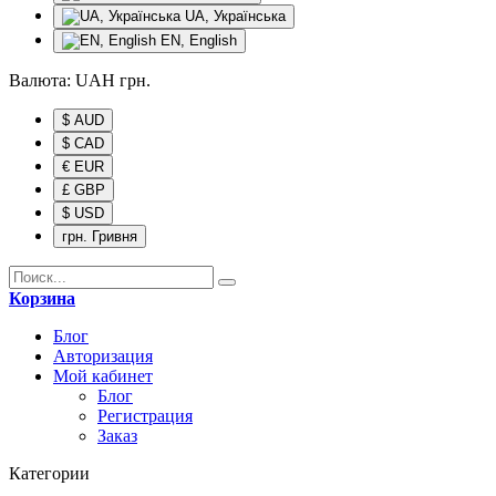
UA, Українська
EN, English
Валюта:
UAH
грн.
$ AUD
$ CAD
€ EUR
£ GBP
$ USD
грн. Гривня
Корзина
Блог
Авторизация
Мой кабинет
Блог
Регистрация
Заказ
Категории