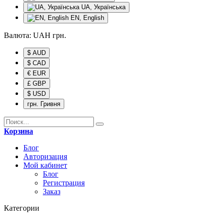
UA, Українська
EN, English
Валюта:
UAH
грн.
$ AUD
$ CAD
€ EUR
£ GBP
$ USD
грн. Гривня
Корзина
Блог
Авторизация
Мой кабинет
Блог
Регистрация
Заказ
Категории