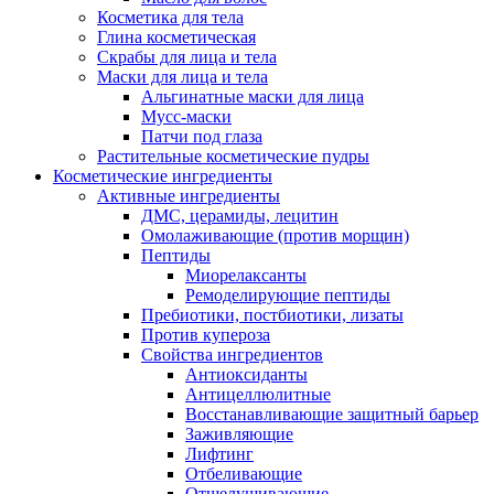
Косметика для тела
Глина косметическая
Скрабы для лица и тела
Маски для лица и тела
Альгинатные маски для лица
Мусс-маски
Патчи под глаза
Растительные косметические пудры
Косметические ингредиенты
Активные ингредиенты
ДМС, церамиды, лецитин
Омолаживающие (против морщин)
Пептиды
Миорелаксанты
Ремоделирующие пептиды
Пребиотики, постбиотики, лизаты
Против купероза
Свойства ингредиентов
Антиоксиданты
Антицеллюлитные
Восстанавливающие защитный барьер
Заживляющие
Лифтинг
Отбеливающие
Отшелушивающие