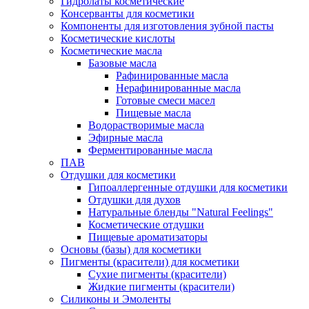
Гидролаты косметические
Консерванты для косметики
Компоненты для изготовления зубной пасты
Косметические кислоты
Косметические масла
Базовые масла
Рафинированные масла
Нерафинированные масла
Готовые смеси масел
Пищевые масла
Водорастворимые масла
Эфирные масла
Ферментированные масла
ПАВ
Отдушки для косметики
Гипоаллергенные отдушки для косметики
Отдушки для духов
Натуральные бленды "Natural Feelings"
Косметические отдушки
Пищевые ароматизаторы
Основы (базы) для косметики
Пигменты (красители) для косметики
Сухие пигменты (красители)
Жидкие пигменты (красители)
Силиконы и Эмоленты