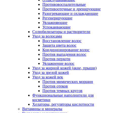
Противовоспалительные
Противоотечные и дренирующие
Разогревающие и охлаждающие
Регенерирующие
Увлажняющие
Успокаивающие
Солюбилизаторы и растворители
Уход за волосами
Восстановление волос
Защита цвета волос
Кондиционирование волос
Против выпадения волос
Против перхоти
Увлажнение волос
Уход за жирной кожей (акне, прыщи)
Уход за зрелой кожей
Уход за кожей век
Против мимических морщин
Против отеков
Против темных кругов
Функциональные наполнители для
косметики
Хелаторы, регуляторы кислотности
Витамины и минералы