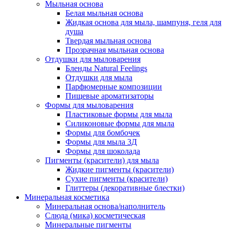
Мыльная основа
Белая мыльная основа
Жидкая основа для мыла, шампуня, геля для
душа
Твердая мыльная основа
Прозрачная мыльная основа
Отдушки для мыловарения
Бленды Natural Feelings
Отдушки для мыла
Парфюмерные композиции
Пищевые ароматизаторы
Формы для мыловарения
Пластиковые формы для мыла
Силиконовые формы для мыла
Формы для бомбочек
Формы для мыла 3Д
Формы для шоколада
Пигменты (красители) для мыла
Жидкие пигменты (красители)
Сухие пигменты (красители)
Глиттеры (декоративные блестки)
Минеральная косметика
Минеральная основа/наполнитель
Слюда (мика) косметическая
Минеральные пигменты