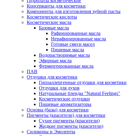
Гидролаты косметические
Консерванты для косметики
Компоненты для изготовления зубной пасты
Косметические кислоты
Косметические масла
Базовые масла
Рафинированные масла
Нерафинированные масла
Готовые смеси масел
Пищевые масла
Водорастворимые масла
Эфирные масла
Ферментированные масла
ПАВ
Отдушки для косметики
Гипоаллергенные отдушки для косметики
Отдушки для духов
Натуральные бленды "Natural Feelings"
Косметические отдушки
Пищевые ароматизаторы
Основы (базы) для косметики
Пигменты (красители) для косметики
Сухие пигменты (красители)
Жидкие пигменты (красители)
Силиконы и Эмоленты