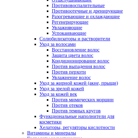
Противовоспалительные
Противоотечные и дренирующие
Разогревающие и охлаждающие
Регенерирующие
Увлажняющие
Успокаивающие
Солюбилизаторы и растворители
Уход за волосами
Восстановление волос
Защита цвета волос
Кондиционирование волос
Против выпадения волос
Против перхоти
Увлажнение волос
Уход за жирной кожей (акне, прыщи)
Уход за зрелой кожей
Уход за кожей век
Против мимических морщин
Против отеков
Против темных кругов
Функциональные наполнители для
косметики
Хелаторы, регуляторы кислотности
Витамины и минералы