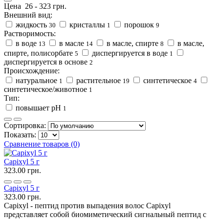
Цена
26
-
323
грн.
Внешний вид:
жидкость
кристаллы
порошок
30
1
9
Растворимость:
в воде
в масле
в масле, спирте
в масле,
13
14
8
спирте, полисорбате
диспергируется в воде
5
1
диспергируется в основе
2
Происхождение:
натуральное
растительное
синтетическое
1
19
4
синтетическое/животное
1
Тип:
повышает рН
1
Сортировка:
Показать:
Сравнение товаров (0)
Capixyl 5 г
323.00 грн.
Capixyl 5 г
323.00 грн.
Capixyl - пептид против выпадения волос Capixyl
представляет собой биомиметический сигнальный пептид с