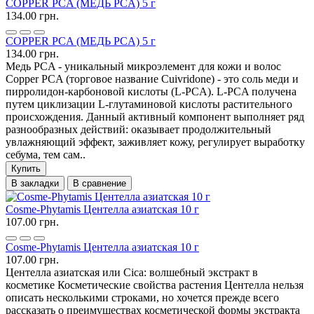
COPPER PCA (МЕДЬ PCA) 5 г
134.00 грн.
COPPER PCA (МЕДЬ PCA) 5 г
134.00 грн.
Медь PCA - уникальный микроэлемент для кожи и волос
Copper PCA (торговое название Cuivridone) - это соль меди и
пирролидон-карбоновой кислоты (L-PCA). L-PCA получена
путем циклизации L-глутаминовой кислоты растительного
происхождения. Данный активный компонент выполняет ряд
разнообразных действий: оказывает продолжительный
увлажняющий эффект, заживляет кожу, регулирует выработку
себума, тем сам..
Купить
В закладки
В сравнение
Cosme-Phytamis Центелла азиатская 10 г
107.00 грн.
Cosme-Phytamis Центелла азиатская 10 г
107.00 грн.
Центелла азиатская или Cica: волшебный экстракт в
косметике Косметические свойства растения Центелла нельзя
описать несколькими строками, но хочется прежде всего
рассказать о преимуществах косметической формы экстракта