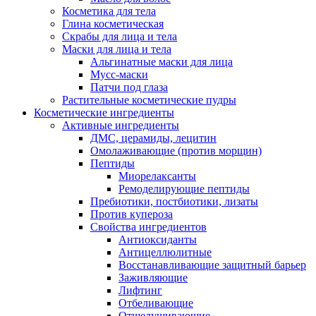
Косметика для тела
Глина косметическая
Скрабы для лица и тела
Маски для лица и тела
Альгинатные маски для лица
Мусс-маски
Патчи под глаза
Растительные косметические пудры
Косметические ингредиенты
Активные ингредиенты
ДМС, церамиды, лецитин
Омолаживающие (против морщин)
Пептиды
Миорелаксанты
Ремоделирующие пептиды
Пребиотики, постбиотики, лизаты
Против купероза
Свойства ингредиентов
Антиоксиданты
Антицеллюлитные
Восстанавливающие защитный барьер
Заживляющие
Лифтинг
Отбеливающие
Отшелушивающие