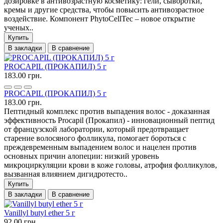
дозировке в антивозрастную косметику: гели, сыворотки,
кремы и другие средства, чтобы повысить антивозрастное
воздействие. Компонент PhytoCellTec – новое открытие
ученых..
Купить
В закладки
В сравнение
PROCAPIL (ПРОКАПИЛ) 5 г
183.00 грн.
PROCAPIL (ПРОКАПИЛ) 5 г
183.00 грн.
Пептидный комплекс против выпадения волос - доказанная
эффективность Procapil (Прокапил) - инновационный пептид
от французской лаборатории, который предотвращает
старение волосяного фолликула, помогает бороться с
преждевременным выпадением волос и нацелен против
основных причин алопеции: низкий уровень
микроциркуляции крови в коже головы, атрофия фолликулов,
вызванная влиянием дигидротесто..
Купить
В закладки
В сравнение
Vanillyl butyl ether 5 г
92.00 грн.