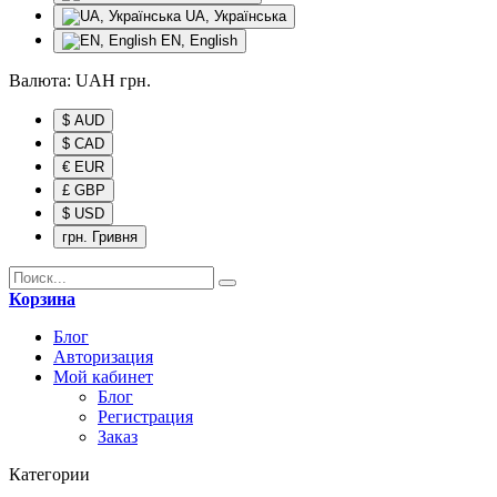
UA, Українська
EN, English
Валюта:
UAH
грн.
$ AUD
$ CAD
€ EUR
£ GBP
$ USD
грн. Гривня
Корзина
Блог
Авторизация
Мой кабинет
Блог
Регистрация
Заказ
Категории