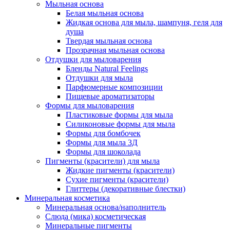
Мыльная основа
Белая мыльная основа
Жидкая основа для мыла, шампуня, геля для
душа
Твердая мыльная основа
Прозрачная мыльная основа
Отдушки для мыловарения
Бленды Natural Feelings
Отдушки для мыла
Парфюмерные композиции
Пищевые ароматизаторы
Формы для мыловарения
Пластиковые формы для мыла
Силиконовые формы для мыла
Формы для бомбочек
Формы для мыла 3Д
Формы для шоколада
Пигменты (красители) для мыла
Жидкие пигменты (красители)
Сухие пигменты (красители)
Глиттеры (декоративные блестки)
Минеральная косметика
Минеральная основа/наполнитель
Слюда (мика) косметическая
Минеральные пигменты