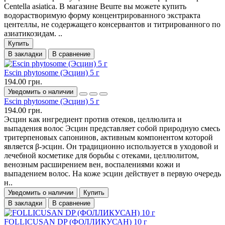
Centella asiatica. В магазине Beurre вы можете купить
водорастворимую форму концентрированного экстракта
центеллы, не содержащего консервантов и титрированного по
азиатикозидам. ..
Купить
В закладки
В сравнение
Escin phytosome (Эсцин) 5 г
194.00 грн.
Уведомить о наличии
Escin phytosome (Эсцин) 5 г
194.00 грн.
Эсцин как ингредиент против отеков, целлюлита и
выпадения волос Эсцин представляет собой природную смесь
тритерпеновых сапонинов, активным компонентом которой
является β-эсцин. Он традиционно используется в уходовой и
лечебной косметике для борьбы с отеками, целлюлитом,
венозным расширением вен, воспалениями кожи и
выпадением волос. На коже эсцин действует в первую очередь
н..
Уведомить о наличии
Купить
В закладки
В сравнение
FOLLICUSAN DP (ФОЛЛИКУСАН) 10 г