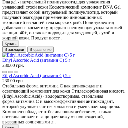
Dna gel - натуральный полинуклеотид для увлажнения
увядающей сухой кожи Косметический компонент DNA Gel
представляет собой натуральный полинуклеотид, который
получают благодаря применению инновационных
технологий из частей тела морских рыб. Полинуклеотид
добавляют в косметику, предназначенную для ухода за кожей
женщин 40+, он также подходит для увядающей, сухой и
жирной кожи. Продукт восст..
Купить
В закладки
В сравнение
Ethyl Ascorbic Acid (витамин С) 5 г
230.00 грн.
Ethyl Ascorbic Acid (витамин С) 5 г
230.00 грн.
Cтабильная форма витамина С как антиоксидант и
осветляющий компонент для кожи Этиласкорбиновая кислота
(Ethyl Ascorbic Acid) - водорастворимая, стабильная
форма витамина С и высокоэффективный антиоксидант,
который улучшает синтез коллагена и уменьшает морщины.
Компонент обладает отбеливающим действием, а также
восстанавливает и защищает кожу от повреждений,
вызванных солнечными л..
Купить