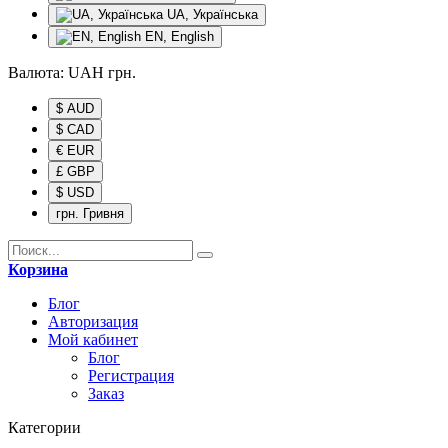
UA, Українська
EN, English
Валюта:
UAH
грн.
$ AUD
$ CAD
€ EUR
£ GBP
$ USD
грн. Гривня
Корзина
Блог
Авторизация
Мой кабинет
Блог
Регистрация
Заказ
Категории