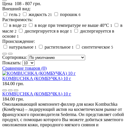
Цена
108
-
807
грн.
Внешний вид:
гель
жидкость
порошок
2
21
6
Растворимость:
в воде
в воде при температуре не выше 40°С
в
22
1
масле
диспергируется в воде
диспергируется в
2
1
основе
1
Происхождение:
натуральное
растительное
синтетическое
1
1
5
Сортировка:
Показать:
Сравнение товаров (0)
KOMBUCHKA (КОМБУЧКА) 10 г
184.00 грн.
KOMBUCHKA (КОМБУЧКА) 10 г
184.00 грн.
Омолаживающий компонент-филлер для кожи Kombuchka
(Комбучка) – лидирующий актив на косметическом рынке от
французского производителя Sederma. Он представляет собой
продукт, с помощью которого Вы можете добиться заметного
омоложения кожи, природного мягкого сияния и