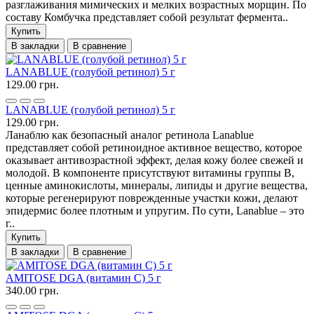
разглаживания мимических и мелких возрастных морщин. По
составу Комбучка представляет собой результат фермента..
Купить
В закладки
В сравнение
LANABLUE (голубой ретинол) 5 г
129.00 грн.
LANABLUE (голубой ретинол) 5 г
129.00 грн.
Ланаблю как безопасный аналог ретинола Lanablue
представляет собой ретиноидное активное вещество, которое
оказывает антивозрастной эффект, делая кожу более свежей и
молодой. В компоненте присутствуют витамины группы В,
ценные аминокислоты, минералы, липиды и другие вещества,
которые регенерируют поврежденные участки кожи, делают
эпидермис более плотным и упругим. По сути, Lanablue – это
г..
Купить
В закладки
В сравнение
AMITOSE DGA (витамин С) 5 г
340.00 грн.