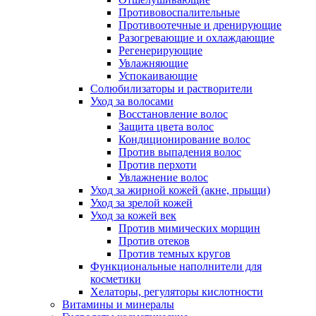
Противовоспалительные
Противоотечные и дренирующие
Разогревающие и охлаждающие
Регенерирующие
Увлажняющие
Успокаивающие
Солюбилизаторы и растворители
Уход за волосами
Восстановление волос
Защита цвета волос
Кондиционирование волос
Против выпадения волос
Против перхоти
Увлажнение волос
Уход за жирной кожей (акне, прыщи)
Уход за зрелой кожей
Уход за кожей век
Против мимических морщин
Против отеков
Против темных кругов
Функциональные наполнители для
косметики
Хелаторы, регуляторы кислотности
Витамины и минералы