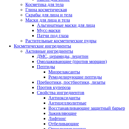
Косметика для тела
Глина косметическая
Скрабы для лица и тела
Маски для лица и тела
Альгинатные маски для лица
Мусс-маски
Патчи под глаза
Растительные косметические пудры
Косметические ингредиенты
Активные ингредиенты
ДМС, церамиды, лецитин
Омолаживающие (против морщин)
Пептиды
Миорелаксанты
Ремоделирующие пептиды
Пребиотики, постбиотики, лизаты
Против купероза
Свойства ингредиентов
Антиоксиданты
Антицеллюлитные
Восстанавливающие защитный барьер
Заживляющие
Лифтинг
Отбеливающие
Отшелушивающие