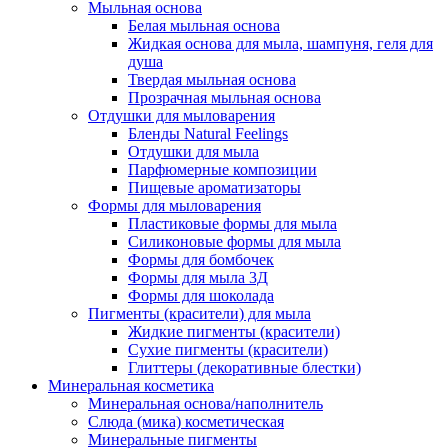
Мыльная основа
Белая мыльная основа
Жидкая основа для мыла, шампуня, геля для
душа
Твердая мыльная основа
Прозрачная мыльная основа
Отдушки для мыловарения
Бленды Natural Feelings
Отдушки для мыла
Парфюмерные композиции
Пищевые ароматизаторы
Формы для мыловарения
Пластиковые формы для мыла
Силиконовые формы для мыла
Формы для бомбочек
Формы для мыла 3Д
Формы для шоколада
Пигменты (красители) для мыла
Жидкие пигменты (красители)
Сухие пигменты (красители)
Глиттеры (декоративные блестки)
Минеральная косметика
Минеральная основа/наполнитель
Слюда (мика) косметическая
Минеральные пигменты