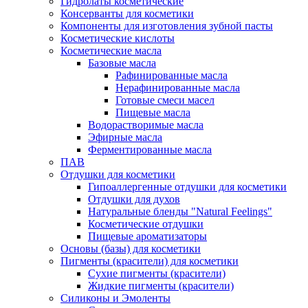
Гидролаты косметические
Консерванты для косметики
Компоненты для изготовления зубной пасты
Косметические кислоты
Косметические масла
Базовые масла
Рафинированные масла
Нерафинированные масла
Готовые смеси масел
Пищевые масла
Водорастворимые масла
Эфирные масла
Ферментированные масла
ПАВ
Отдушки для косметики
Гипоаллергенные отдушки для косметики
Отдушки для духов
Натуральные бленды "Natural Feelings"
Косметические отдушки
Пищевые ароматизаторы
Основы (базы) для косметики
Пигменты (красители) для косметики
Сухие пигменты (красители)
Жидкие пигменты (красители)
Силиконы и Эмоленты