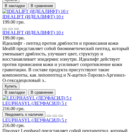
В закладки
В сравнение
IDEALIFT (ИДЕАЛИФТ) 10 г
199.00 грн.
IDEALIFT (ИДЕАЛИФТ) 10 г
199.00 грн.
Идеалифт - пептид против дряблости и провисания кожи
Idealift представляет собой биомиметический пептид, который
уменьшает дряблость, улучшает цвет, структуру и
восстанавливает эпидермис изнутри. Идеалифт действует
против провисания кожи и усиливает сопротивление кожи
гравитации. В составе продукта присутствуют такие
компоненты, как липопептид и N-ацетил-Тирозил-Аргинил-
O-гексадециловый э..
Купить
В закладки
В сравнение
LEUPHASYL (ЛЕУФАСИЛ) 5 г
216.00 грн.
Уведомить о наличии
LEUPHASYL (ЛЕУФАСИЛ) 5 г
216.00 грн.
Продукт Leuphasyl представляет собой пентапептид, который