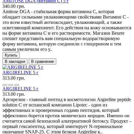
AMITOSE DGA (витамин С) 5 г
340.00 грн.
Amitose DGA - стабильная форма витамина С, которая
обладает сильными увлажняющими свойствами Витамин С -
это всем известный антиоксидант, увлажняющий, а также
осветляющий компонент. Его действия на кожу основываются
на форме витамина С и его растворимости. Магазин Beurre
спешит представить вам специальную водорастворимую
форму витамина, которую соединили с глицерином и тем
самым увеличили его у..
Купить
В закладки
В сравнение
ARGIRELINE 5 г
313.00 грн.
ARGIRELINE 5 г
313.00 грн.
Аргирелин - главный пептид в косметологии Argireline peptide
solution C от испанской компании Lipotec - один из
эффективных и проверенных годами пептидов, который
эффективно борется против мимических морщин. Именно он
считается самой безопасной альтернативой ботоксу. Продукт –
первый гексапептид, который имитирует N-терминальное
окончание SNAP-25. С этим белком Argireline к..