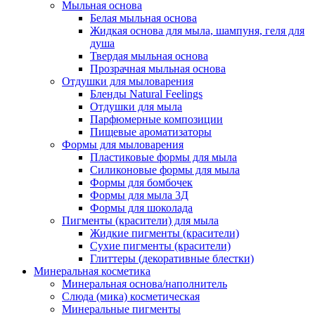
Мыльная основа
Белая мыльная основа
Жидкая основа для мыла, шампуня, геля для
душа
Твердая мыльная основа
Прозрачная мыльная основа
Отдушки для мыловарения
Бленды Natural Feelings
Отдушки для мыла
Парфюмерные композиции
Пищевые ароматизаторы
Формы для мыловарения
Пластиковые формы для мыла
Силиконовые формы для мыла
Формы для бомбочек
Формы для мыла 3Д
Формы для шоколада
Пигменты (красители) для мыла
Жидкие пигменты (красители)
Сухие пигменты (красители)
Глиттеры (декоративные блестки)
Минеральная косметика
Минеральная основа/наполнитель
Слюда (мика) косметическая
Минеральные пигменты