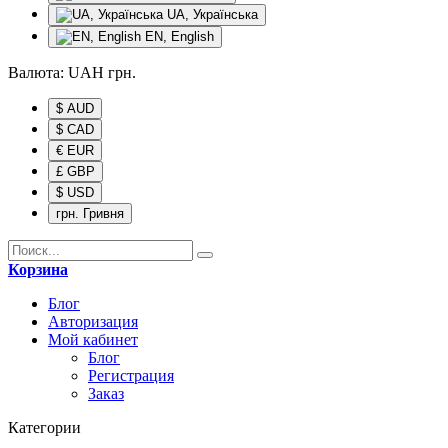
UA, Українська
EN, English
Валюта:
UAH
грн.
$ AUD
$ CAD
€ EUR
£ GBP
$ USD
грн. Гривня
Корзина
Блог
Авторизация
Мой кабинет
Блог
Регистрация
Заказ
Категории