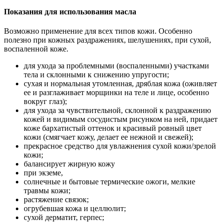
Показания для использования масла
Возможно применение для всех типов кожи. Особенно
полезно при кожных раздражениях, шелушениях, при сухой,
воспаленной коже.
для ухода за проблемными (воспаленными) участками
тела и склонными к снижению упругости;
сухая и нормальная утомленная, дряблая кожа (оживляет
ее и разглаживает морщинки на теле и лице, особенно
вокруг глаз);
для ухода за чувствительной, склонной к раздражению
кожей и видимым сосудистым рисунком на ней, придает
коже бархатистый оттенок и красивый ровный цвет
кожи (смягчает кожу, делает ее нежной и свежей);
прекрасное средство для увлажнения сухой кожи/зрелой
кожи;
балансирует жирную кожу
при экземе,
солнечные и бытовые термические ожоги, мелкие
травмы кожи;
растяжение связок;
огрубевшая кожа и целлюлит;
сухой дерматит, герпес;