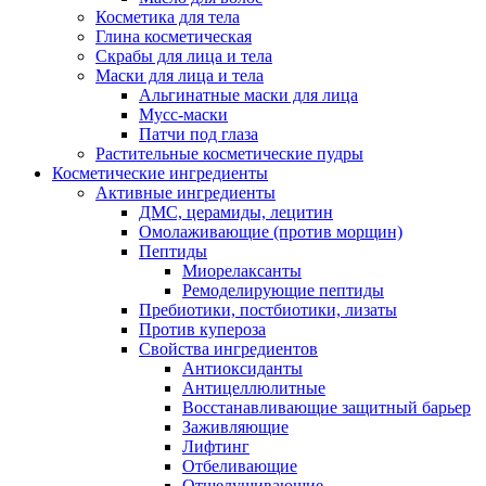
Косметика для тела
Глина косметическая
Скрабы для лица и тела
Маски для лица и тела
Альгинатные маски для лица
Мусс-маски
Патчи под глаза
Растительные косметические пудры
Косметические ингредиенты
Активные ингредиенты
ДМС, церамиды, лецитин
Омолаживающие (против морщин)
Пептиды
Миорелаксанты
Ремоделирующие пептиды
Пребиотики, постбиотики, лизаты
Против купероза
Свойства ингредиентов
Антиоксиданты
Антицеллюлитные
Восстанавливающие защитный барьер
Заживляющие
Лифтинг
Отбеливающие
Отшелушивающие