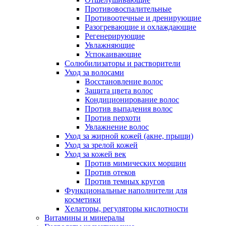
Противовоспалительные
Противоотечные и дренирующие
Разогревающие и охлаждающие
Регенерирующие
Увлажняющие
Успокаивающие
Солюбилизаторы и растворители
Уход за волосами
Восстановление волос
Защита цвета волос
Кондиционирование волос
Против выпадения волос
Против перхоти
Увлажнение волос
Уход за жирной кожей (акне, прыщи)
Уход за зрелой кожей
Уход за кожей век
Против мимических морщин
Против отеков
Против темных кругов
Функциональные наполнители для
косметики
Хелаторы, регуляторы кислотности
Витамины и минералы