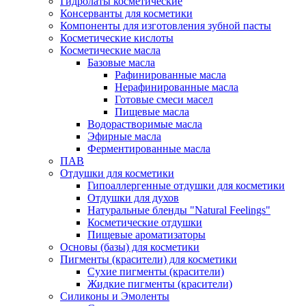
Гидролаты косметические
Консерванты для косметики
Компоненты для изготовления зубной пасты
Косметические кислоты
Косметические масла
Базовые масла
Рафинированные масла
Нерафинированные масла
Готовые смеси масел
Пищевые масла
Водорастворимые масла
Эфирные масла
Ферментированные масла
ПАВ
Отдушки для косметики
Гипоаллергенные отдушки для косметики
Отдушки для духов
Натуральные бленды "Natural Feelings"
Косметические отдушки
Пищевые ароматизаторы
Основы (базы) для косметики
Пигменты (красители) для косметики
Сухие пигменты (красители)
Жидкие пигменты (красители)
Силиконы и Эмоленты