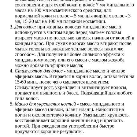
соотношении: для сухой кожи и волос 7 мл миндального
масла на 100 мл косметического средства; для
нормальной кожи и волос – 5 мл, для жирных волос - 3
мл, 15-20 мл на 100 мл пляжной косметики.
Для волос:
при жирных волосах миндальное масло
используется в чистом виде: перед мытьем головы
втирают масло по несколько капель, начиная от корней к
концам волос. При сухих волосах масло втирают после
мытья головы во влажные теплые волосы таким же
способом. Для получения более сильного эффекта к
миндальному маслу или его смеси с маслом жожоба
можно добавить эфирные масла;
Стимулятор для волос
- миндальное масло и четыре
эфирных масла. Втирается в корни волос, оставляется на
15-60 мин., после чего смывается шампунем.
Стимулирует рост, укрепляет и витализирует волосы,
придает им пышность и блеск. Подходящий для любого
типа волос.
Масло для укрепления ногтей
- смесь миндального и
эфирных масел (лимон, иланг-иланг). Наносится на
ногти и околоногтевую кожицу. Уменьшает хрупкость,
восстанавливает хороший внешний вид и крепость
ногтей. При ежедневном употреблении быстро
получаются хорошие результаты.