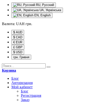
RU, Русский
UA, Українська
EN, English
Валюта:
UAH
грн.
$ AUD
$ CAD
€ EUR
£ GBP
$ USD
грн. Гривня
Корзина
Блог
Авторизация
Мой кабинет
Блог
Регистрация
Заказ