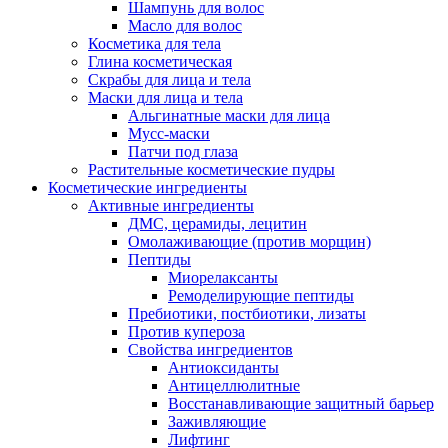
Шампунь для волос
Масло для волос
Косметика для тела
Глина косметическая
Скрабы для лица и тела
Маски для лица и тела
Альгинатные маски для лица
Мусс-маски
Патчи под глаза
Растительные косметические пудры
Косметические ингредиенты
Активные ингредиенты
ДМС, церамиды, лецитин
Омолаживающие (против морщин)
Пептиды
Миорелаксанты
Ремоделирующие пептиды
Пребиотики, постбиотики, лизаты
Против купероза
Свойства ингредиентов
Антиоксиданты
Антицеллюлитные
Восстанавливающие защитный барьер
Заживляющие
Лифтинг