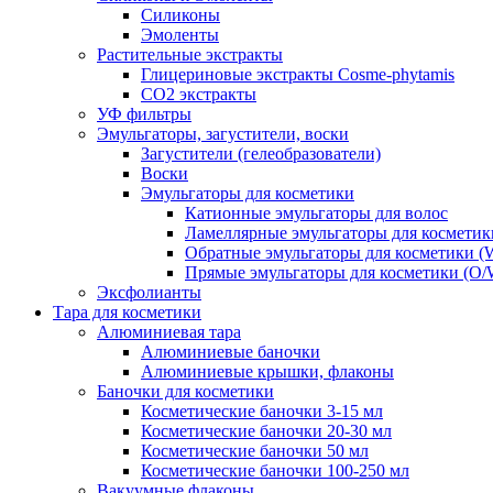
Силиконы
Эмоленты
Растительные экстракты
Глицериновые экстракты Cosme-phytamis
СО2 экстракты
УФ фильтры
Эмульгаторы, загустители, воски
Загустители (гелеобразователи)
Воски
Эмульгаторы для косметики
Катионные эмульгаторы для волос
Ламеллярные эмульгаторы для косметик
Обратные эмульгаторы для косметики (
Прямые эмульгаторы для косметики (O/
Эксфолианты
Тара для косметики
Алюминиевая тара
Алюминиевые баночки
Алюминиевые крышки, флаконы
Баночки для косметики
Косметические баночки 3-15 мл
Косметические баночки 20-30 мл
Косметические баночки 50 мл
Косметические баночки 100-250 мл
Вакуумные флаконы