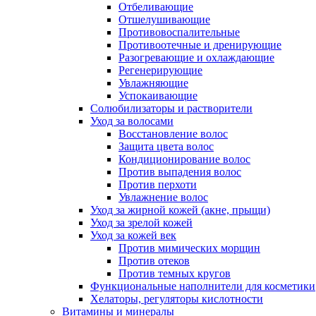
Отбеливающие
Отшелушивающие
Противовоспалительные
Противоотечные и дренирующие
Разогревающие и охлаждающие
Регенерирующие
Увлажняющие
Успокаивающие
Солюбилизаторы и растворители
Уход за волосами
Восстановление волос
Защита цвета волос
Кондиционирование волос
Против выпадения волос
Против перхоти
Увлажнение волос
Уход за жирной кожей (акне, прыщи)
Уход за зрелой кожей
Уход за кожей век
Против мимических морщин
Против отеков
Против темных кругов
Функциональные наполнители для косметики
Хелаторы, регуляторы кислотности
Витамины и минералы