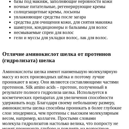
базы под макияж, заполняющие неровности кожи
ночные питательные, регенерирующие кремы
солнцезащитные кремы, лосьоны
увлажняющие средства после загара
средства для очищения кожи, для снятия макияжа
шампуни, кондиционеры и бальзамы для волос
несмываемые спреи для волос
гели и муссы для укладки волос, лак для волос.
Отличие аминокислот шелка от протеинов
(гидролизата) шелка
Аминокислоты шелка имеют наименьшую молекулярную
массу из всех производных шёлка и поэтому лучше
проникают в кожу. Они являются составляющими частями
протеинов. Silk amino acids – протеин, полученный в
результате полного гидролиза шелка. Используется в
косметических препаратах для увеличения способности
удерживать воду. Благодаря своему небольшому размеру,
аминокислоты шелка способны проникать в более глубокие
слои эпидермиса, чем протеины с высоким молекулярным
весом, например, коллаген. Простыми словами
молекула гидролизатов настолько велика, что попросту не
может проникнуть глуборо и повлиять на возрастные