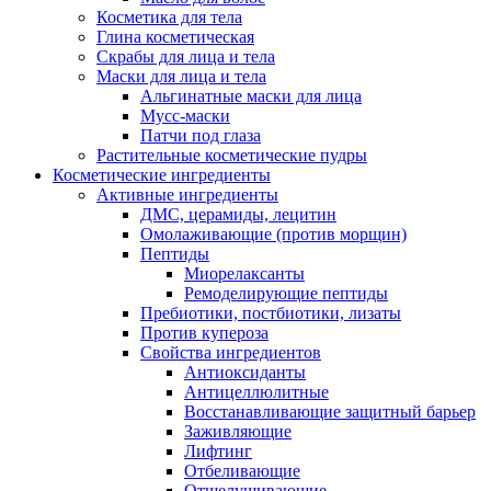
Косметика для тела
Глина косметическая
Скрабы для лица и тела
Маски для лица и тела
Альгинатные маски для лица
Мусс-маски
Патчи под глаза
Растительные косметические пудры
Косметические ингредиенты
Активные ингредиенты
ДМС, церамиды, лецитин
Омолаживающие (против морщин)
Пептиды
Миорелаксанты
Ремоделирующие пептиды
Пребиотики, постбиотики, лизаты
Против купероза
Свойства ингредиентов
Антиоксиданты
Антицеллюлитные
Восстанавливающие защитный барьер
Заживляющие
Лифтинг
Отбеливающие
Отшелушивающие