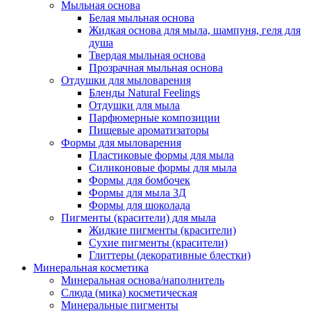
Мыльная основа
Белая мыльная основа
Жидкая основа для мыла, шампуня, геля для
душа
Твердая мыльная основа
Прозрачная мыльная основа
Отдушки для мыловарения
Бленды Natural Feelings
Отдушки для мыла
Парфюмерные композиции
Пищевые ароматизаторы
Формы для мыловарения
Пластиковые формы для мыла
Силиконовые формы для мыла
Формы для бомбочек
Формы для мыла 3Д
Формы для шоколада
Пигменты (красители) для мыла
Жидкие пигменты (красители)
Сухие пигменты (красители)
Глиттеры (декоративные блестки)
Минеральная косметика
Минеральная основа/наполнитель
Слюда (мика) косметическая
Минеральные пигменты