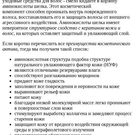
уходовые средства для волос - смело кидайте в корзину
аминокислоты шелка. Этот косметический
компонент способен проникать внутрь поврежденного
волоса, восстанавливать его и защищать волосы от внешнего
агрессивного воздействия. Аминокислоты шелка имеют
невероятное с
труктурное сходство с кератином кожи и
волос
, на которых оставляет защитный и увлажняющий слой.
Если коротко перечислить все
преимущества косметического
актива
, тогда мы получаем такой список:
аминокислотная структура подобна структуре
натурального увлажняющего фактор кожи (НУФ)
являются отличными резервуарами влаги
способствуют разглаживанию морщинок
придают коже гладкость
заполняют все повреждения и неровности на коже
выравнивают рельеф кожи
питают кожу
благодаря низкой молекулярной массе легко проникают
в поверхностные слои кожи
стимулируют выработку коллагена и замедляют процесс
старения кожи
защищают кожу от вредного воздействия окружающей
среды и ультрафиолетового излучения