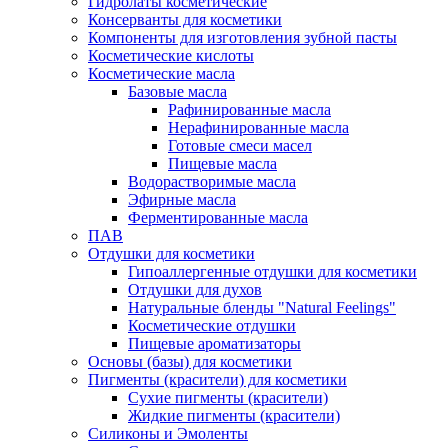
Гидролаты косметические
Консерванты для косметики
Компоненты для изготовления зубной пасты
Косметические кислоты
Косметические масла
Базовые масла
Рафинированные масла
Нерафинированные масла
Готовые смеси масел
Пищевые масла
Водорастворимые масла
Эфирные масла
Ферментированные масла
ПАВ
Отдушки для косметики
Гипоаллергенные отдушки для косметики
Отдушки для духов
Натуральные бленды "Natural Feelings"
Косметические отдушки
Пищевые ароматизаторы
Основы (базы) для косметики
Пигменты (красители) для косметики
Сухие пигменты (красители)
Жидкие пигменты (красители)
Силиконы и Эмоленты