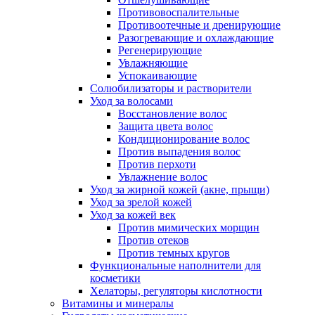
Противовоспалительные
Противоотечные и дренирующие
Разогревающие и охлаждающие
Регенерирующие
Увлажняющие
Успокаивающие
Солюбилизаторы и растворители
Уход за волосами
Восстановление волос
Защита цвета волос
Кондиционирование волос
Против выпадения волос
Против перхоти
Увлажнение волос
Уход за жирной кожей (акне, прыщи)
Уход за зрелой кожей
Уход за кожей век
Против мимических морщин
Против отеков
Против темных кругов
Функциональные наполнители для
косметики
Хелаторы, регуляторы кислотности
Витамины и минералы