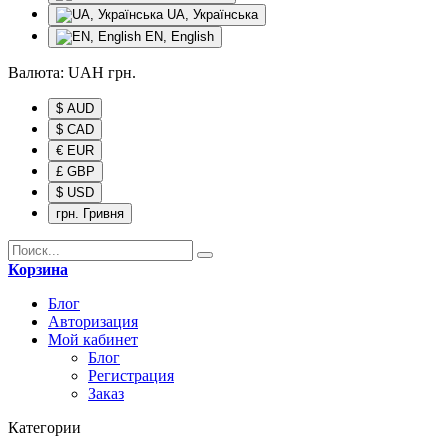
UA, Українська
EN, English
Валюта:
UAH
грн.
$ AUD
$ CAD
€ EUR
£ GBP
$ USD
грн. Гривня
Корзина
Блог
Авторизация
Мой кабинет
Блог
Регистрация
Заказ
Категории