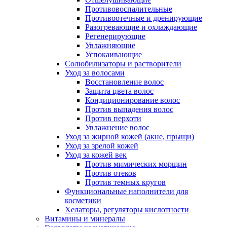
Противовоспалительные
Противоотечные и дренирующие
Разогревающие и охлаждающие
Регенерирующие
Увлажняющие
Успокаивающие
Солюбилизаторы и растворители
Уход за волосами
Восстановление волос
Защита цвета волос
Кондиционирование волос
Против выпадения волос
Против перхоти
Увлажнение волос
Уход за жирной кожей (акне, прыщи)
Уход за зрелой кожей
Уход за кожей век
Против мимических морщин
Против отеков
Против темных кругов
Функциональные наполнители для
косметики
Хелаторы, регуляторы кислотности
Витамины и минералы