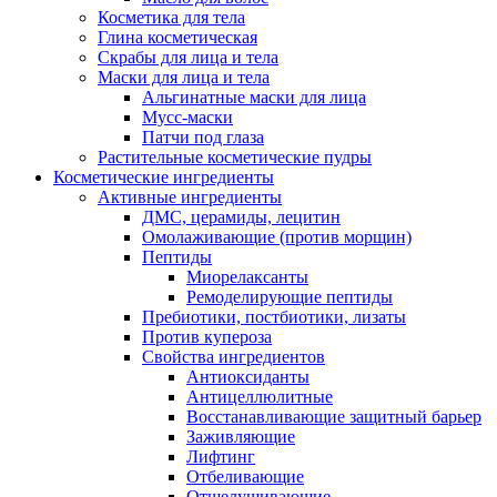
Косметика для тела
Глина косметическая
Скрабы для лица и тела
Маски для лица и тела
Альгинатные маски для лица
Мусс-маски
Патчи под глаза
Растительные косметические пудры
Косметические ингредиенты
Активные ингредиенты
ДМС, церамиды, лецитин
Омолаживающие (против морщин)
Пептиды
Миорелаксанты
Ремоделирующие пептиды
Пребиотики, постбиотики, лизаты
Против купероза
Свойства ингредиентов
Антиоксиданты
Антицеллюлитные
Восстанавливающие защитный барьер
Заживляющие
Лифтинг
Отбеливающие
Отшелушивающие