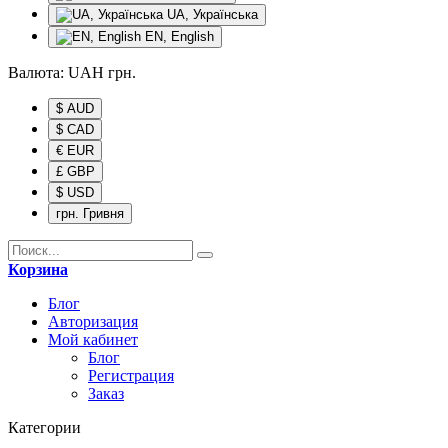
UA, Українська
EN, English
Валюта:
UAH
грн.
$ AUD
$ CAD
€ EUR
£ GBP
$ USD
грн. Гривня
Корзина
Блог
Авторизация
Мой кабинет
Блог
Регистрация
Заказ
Категории