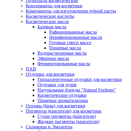
Гидролаты косметические
Консерванты для косметики
Компоненты для изготовления зубной пасты
Косметические кислоты
Косметические масла
Базовые масла
Рафинированные масла
Нерафинированные масла
Готовые смеси масел
Пищевые масла
Водорастворимые масла
Эфирные масла
Ферментированные масла
ПАВ
Отдушки для косметики
Гипоаллергенные отдушки для косметики
Отдушки для духов
Натуральные бленды "Natural Feelings"
Косметические отдушки
Пищевые ароматизаторы
Основы (базы) для косметики
Пигменты (красители) для косметики
Сухие пигменты (красители)
Жидкие пигменты (красители)
Силиконы и Эмоленты