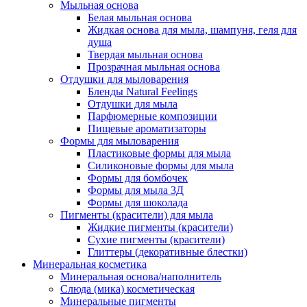
Мыльная основа
Белая мыльная основа
Жидкая основа для мыла, шампуня, геля для
душа
Твердая мыльная основа
Прозрачная мыльная основа
Отдушки для мыловарения
Бленды Natural Feelings
Отдушки для мыла
Парфюмерные композиции
Пищевые ароматизаторы
Формы для мыловарения
Пластиковые формы для мыла
Силиконовые формы для мыла
Формы для бомбочек
Формы для мыла 3Д
Формы для шоколада
Пигменты (красители) для мыла
Жидкие пигменты (красители)
Сухие пигменты (красители)
Глиттеры (декоративные блестки)
Минеральная косметика
Минеральная основа/наполнитель
Слюда (мика) косметическая
Минеральные пигменты