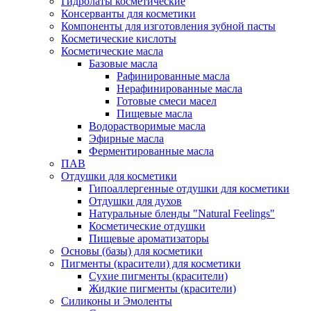
Гидролаты косметические
Консерванты для косметики
Компоненты для изготовления зубной пасты
Косметические кислоты
Косметические масла
Базовые масла
Рафинированные масла
Нерафинированные масла
Готовые смеси масел
Пищевые масла
Водорастворимые масла
Эфирные масла
Ферментированные масла
ПАВ
Отдушки для косметики
Гипоаллергенные отдушки для косметики
Отдушки для духов
Натуральные бленды "Natural Feelings"
Косметические отдушки
Пищевые ароматизаторы
Основы (базы) для косметики
Пигменты (красители) для косметики
Сухие пигменты (красители)
Жидкие пигменты (красители)
Силиконы и Эмоленты