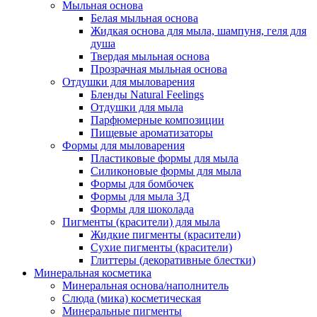
Мыльная основа
Белая мыльная основа
Жидкая основа для мыла, шампуня, геля для
душа
Твердая мыльная основа
Прозрачная мыльная основа
Отдушки для мыловарения
Бленды Natural Feelings
Отдушки для мыла
Парфюмерные композиции
Пищевые ароматизаторы
Формы для мыловарения
Пластиковые формы для мыла
Силиконовые формы для мыла
Формы для бомбочек
Формы для мыла 3Д
Формы для шоколада
Пигменты (красители) для мыла
Жидкие пигменты (красители)
Сухие пигменты (красители)
Глиттеры (декоративные блестки)
Минеральная косметика
Минеральная основа/наполнитель
Слюда (мика) косметическая
Минеральные пигменты