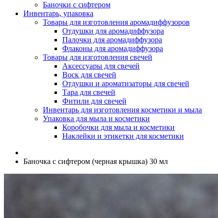
Баночки с сифтером
Инвентарь, упаковка
Товары для изготовления аромадиффузоров
Отдушки для аромадиффузора
Палочки для аромадиффузора
Флаконы для аромадиффузора
Товары для изготовления свечей
Аксессуары для свечей
Воск для свечей
Отдушки и ароматизаторы для свечей
Тара для свечей
Фитили для свечей
Инвентарь для изготовления косметики и мыла
Упаковка для мыла и косметики
Коробочки для мыла и косметики
Наклейки и этикетки для косметики
Баночка с сифтером (черная крышка) 30 мл