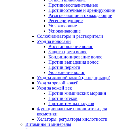
Противовоспалительные
Противоотечные и дренирующие
Разогревающие и охлаждающие
Регенерирующие
Увлажняющие
Успокаивающие
Солюбилизаторы и растворители
Уход за волосами
Восстановление волос
Защита цвета волос
Кондиционирование волос
Против выпадения волос
Против перхоти
Увлажнение волос
Уход за жирной кожей (акне, прыщи)
Уход за зрелой кожей
Уход за кожей век
Против мимических морщин
Против отеков
Против темных кругов
Функциональные наполнители для
косметики
Хелаторы, регуляторы кислотности
Витамины и минералы