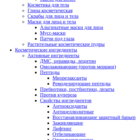
Косметика для тела
Глина косметическая
Скрабы для лица и тела
Маски для лица и тела
Альгинатные маски для лица
Мусс-маски
Патчи под глаза
Растительные косметические пудры
Косметические ингредиенты
Активные ингредиенты
ДМС, церамиды, лецитин
Омолаживающие (против морщин)
Пептиды
Миорелаксанты
Ремоделирующие пептиды
Пребиотики, постбиотики, лизаты
Против купероза
Свойства ингредиентов
Антиоксиданты
Антицеллюлитные
Восстанавливающие защитный барьер
Заживляющие
Лифтинг
Отбеливающие
Отшелушивающие