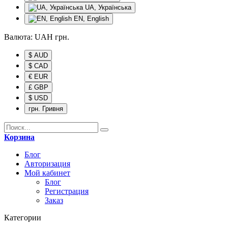
UA, Українська
EN, English
Валюта:
UAH
грн.
$ AUD
$ CAD
€ EUR
£ GBP
$ USD
грн. Гривня
Корзина
Блог
Авторизация
Мой кабинет
Блог
Регистрация
Заказ
Категории