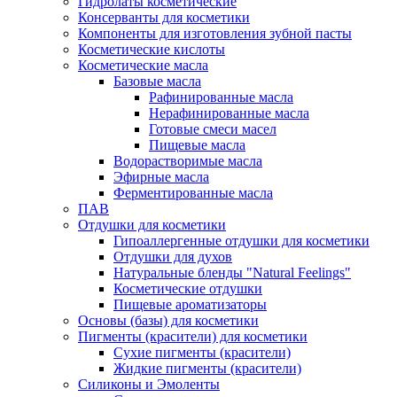
Гидролаты косметические
Консерванты для косметики
Компоненты для изготовления зубной пасты
Косметические кислоты
Косметические масла
Базовые масла
Рафинированные масла
Нерафинированные масла
Готовые смеси масел
Пищевые масла
Водорастворимые масла
Эфирные масла
Ферментированные масла
ПАВ
Отдушки для косметики
Гипоаллергенные отдушки для косметики
Отдушки для духов
Натуральные бленды "Natural Feelings"
Косметические отдушки
Пищевые ароматизаторы
Основы (базы) для косметики
Пигменты (красители) для косметики
Сухие пигменты (красители)
Жидкие пигменты (красители)
Силиконы и Эмоленты