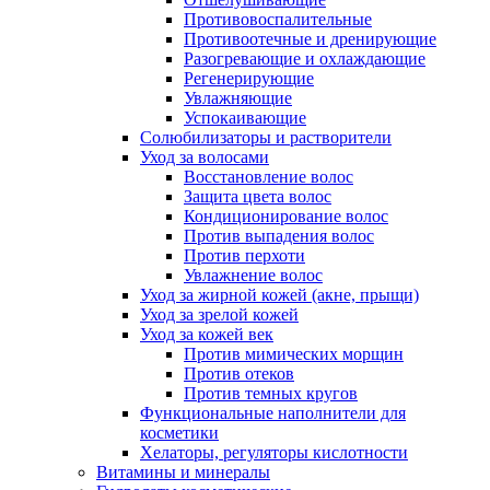
Противовоспалительные
Противоотечные и дренирующие
Разогревающие и охлаждающие
Регенерирующие
Увлажняющие
Успокаивающие
Солюбилизаторы и растворители
Уход за волосами
Восстановление волос
Защита цвета волос
Кондиционирование волос
Против выпадения волос
Против перхоти
Увлажнение волос
Уход за жирной кожей (акне, прыщи)
Уход за зрелой кожей
Уход за кожей век
Против мимических морщин
Против отеков
Против темных кругов
Функциональные наполнители для
косметики
Хелаторы, регуляторы кислотности
Витамины и минералы