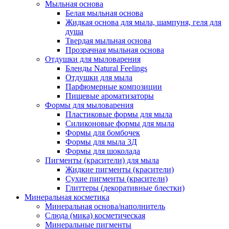
Мыльная основа
Белая мыльная основа
Жидкая основа для мыла, шампуня, геля для
душа
Твердая мыльная основа
Прозрачная мыльная основа
Отдушки для мыловарения
Бленды Natural Feelings
Отдушки для мыла
Парфюмерные композиции
Пищевые ароматизаторы
Формы для мыловарения
Пластиковые формы для мыла
Силиконовые формы для мыла
Формы для бомбочек
Формы для мыла 3Д
Формы для шоколада
Пигменты (красители) для мыла
Жидкие пигменты (красители)
Сухие пигменты (красители)
Глиттеры (декоративные блестки)
Минеральная косметика
Минеральная основа/наполнитель
Слюда (мика) косметическая
Минеральные пигменты