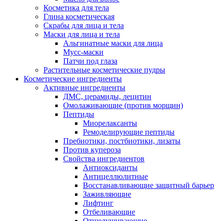
Косметика для тела
Глина косметическая
Скрабы для лица и тела
Маски для лица и тела
Альгинатные маски для лица
Мусс-маски
Патчи под глаза
Растительные косметические пудры
Косметические ингредиенты
Активные ингредиенты
ДМС, церамиды, лецитин
Омолаживающие (против морщин)
Пептиды
Миорелаксанты
Ремоделирующие пептиды
Пребиотики, постбиотики, лизаты
Против купероза
Свойства ингредиентов
Антиоксиданты
Антицеллюлитные
Восстанавливающие защитный барьер
Заживляющие
Лифтинг
Отбеливающие
Отшелушивающие