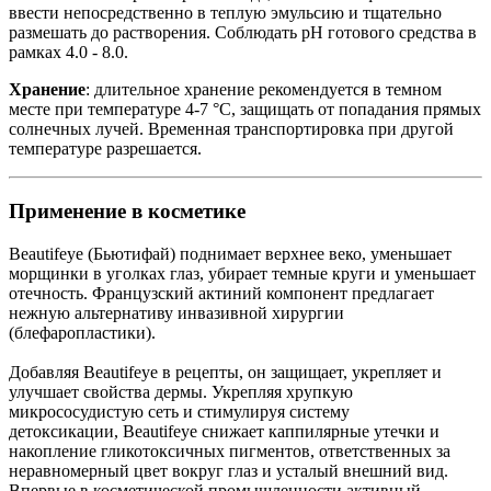
ввести непосредственно в теплую эмульсию и тщательно
размешать до растворения. Соблюдать рН готового средства в
рамках 4.0 - 8.0.
Хранение
: длительное хранение рекомендуется в темном
месте при температуре 4-7 °C, защищать от попадания прямых
солнечных лучей. Временная транспортировка при другой
температуре разрешается.
Применение в косметике
Beautifeye (Бьютифай) поднимает верхнее веко, уменьшает
морщинки в уголках глаз, убирает темные круги и уменьшает
отечность. Французский актиний компонент предлагает
нежную альтернативу инвазивной хирургии
(блефаропластики).
Добавляя Beautifeye в рецепты, он защищает, укрепляет и
улучшает свойства дермы. Укрепляя хрупкую
микрососудистую сеть и стимулируя систему
детоксикации, Beautifeye снижает каппилярные утечки и
накопление гликотоксичных пигментов, ответственных за
неравномерный цвет вокруг глаз и усталый внешний вид.
Впервые в косметической промышленности активный