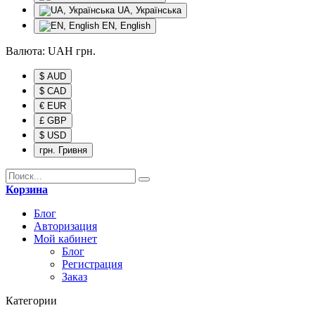
UA, Українська
EN, English
Валюта:
UAH
грн.
$ AUD
$ CAD
€ EUR
£ GBP
$ USD
грн. Гривня
Корзина
Блог
Авторизация
Мой кабинет
Блог
Регистрация
Заказ
Категории