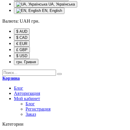
UA, Українська
EN, English
Валюта:
UAH
грн.
$ AUD
$ CAD
€ EUR
£ GBP
$ USD
грн. Гривня
Корзина
Блог
Авторизация
Мой кабинет
Блог
Регистрация
Заказ
Категории