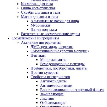
Косметика для тела
Глина косметическая
Скрабы для лица и тела
Маски для лица и тела
Альгинатные маски для лица
Мусс-маски
Патчи под глаза
Растительные косметические пудры
Косметические ингредиенты
Активные ингредиенты
ДМС, церамиды, лецитин
Омолаживающие (против морщин)
Пептиды
Миорелаксанты
Ремоделирующие пептиды
Пребиотики, постбиотики, лизаты
Против купероза
Свойства ингредиентов
Антиоксиданты
Антицеллюлитные
Восстанавливающие защитный барьер
Заживляющие
Лифтинг
Отбеливающие
Отшелушивающие