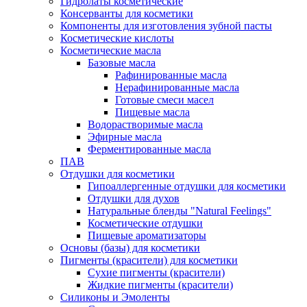
Гидролаты косметические
Консерванты для косметики
Компоненты для изготовления зубной пасты
Косметические кислоты
Косметические масла
Базовые масла
Рафинированные масла
Нерафинированные масла
Готовые смеси масел
Пищевые масла
Водорастворимые масла
Эфирные масла
Ферментированные масла
ПАВ
Отдушки для косметики
Гипоаллергенные отдушки для косметики
Отдушки для духов
Натуральные бленды "Natural Feelings"
Косметические отдушки
Пищевые ароматизаторы
Основы (базы) для косметики
Пигменты (красители) для косметики
Сухие пигменты (красители)
Жидкие пигменты (красители)
Силиконы и Эмоленты