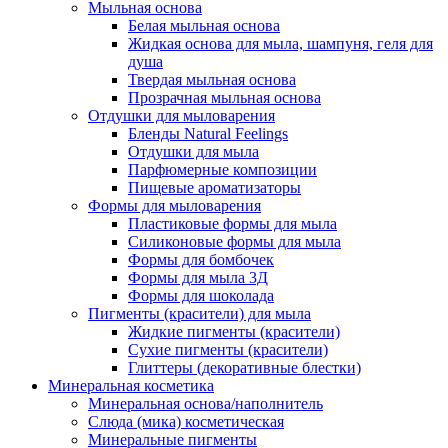
Мыльная основа
Белая мыльная основа
Жидкая основа для мыла, шампуня, геля для
душа
Твердая мыльная основа
Прозрачная мыльная основа
Отдушки для мыловарения
Бленды Natural Feelings
Отдушки для мыла
Парфюмерные композиции
Пищевые ароматизаторы
Формы для мыловарения
Пластиковые формы для мыла
Силиконовые формы для мыла
Формы для бомбочек
Формы для мыла 3Д
Формы для шоколада
Пигменты (красители) для мыла
Жидкие пигменты (красители)
Сухие пигменты (красители)
Глиттеры (декоративные блестки)
Минеральная косметика
Минеральная основа/наполнитель
Слюда (мика) косметическая
Минеральные пигменты