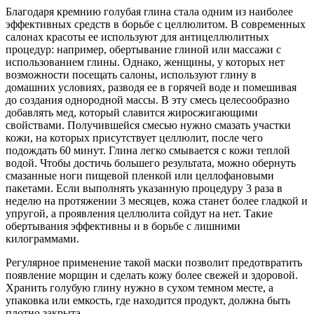
Благодаря кремнию голубая глина стала одним из наиболее
эффективных средств в борьбе с целлюлитом. В современных
салонах красоты ее используют для антицеллюлитных
процедур: например, обертывание глиной или массажи с
использованием глины. Однако, женщины, у которых нет
возможности посещать салоны, используют глину в
домашних условиях, разводя ее в горячей воде и помешивая
до создания однородной массы. В эту смесь целесообразно
добавлять мед, который славится жиросжигающими
свойствами. Получившейся смесью нужно смазать участки
кожи, на которых присутствует целлюлит, после чего
подождать 60 минут. Глина легко смывается с кожи теплой
водой. Чтобы достичь большего результата, можно обернуть
смазанные ноги пищевой пленкой или целлофановыми
пакетами. Если выполнять указанную процедуру 3 раза в
неделю на протяжении 3 месяцев, кожа станет более гладкой и
упругой, а проявления целлюлита сойдут на нет. Такие
обертывания эффективны и в борьбе с лишними
килограммами.
Регулярное применение такой маски позволит предотвратить
появление морщин и сделать кожу более свежей и здоровой.
Хранить голубую глину нужно в сухом темном месте, а
упаковка или емкость, где находится продукт, должна быть
плотно закрыта.