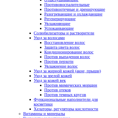
Противовоспалительные
Противоотечные и дренирующие
Разогревающие и охлаждающие
Регенерирующие
Увлажняющие
Успокаивающие
Солюбилизаторы и растворители
Уход за волосами
Восстановление волос
Защита цвета волос
Кондиционирование волос
Против выпадения волос
Против перхоти
Увлажнение волос
Уход за жирной кожей (акне, прыщи)
Уход за зрелой кожей
Уход за кожей век
Против мимических морщин
Против отеков
Против темных кругов
Функциональные наполнители для
косметики
Хелаторы, регуляторы кислотности
Витамины и минералы