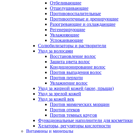
Отбеливающие
Отшелушивающие
Противовоспалительные
Противоотечные и дренирующие
Разогревающие и охлаждающие
Регенерирующие
Увлажняющие
Успокаивающие
Солюбилизаторы и растворители
Уход за волосами
Восстановление волос
Защита цвета волос
Кондиционирование волос
Против выпадения волос
Против перхоти
Увлажнение волос
Уход за жирной кожей (акне, прыщи)
Уход за зрелой кожей
Уход за кожей век
Против мимических морщин
Против отеков
Против темных кругов
Функциональные наполнители для косметики
Хелаторы, регуляторы кислотности
Витамины и минералы