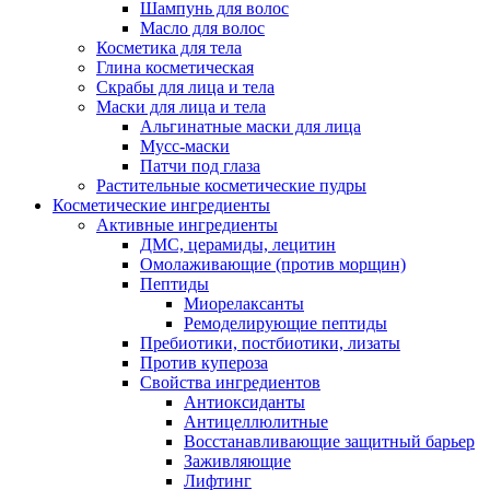
Шампунь для волос
Масло для волос
Косметика для тела
Глина косметическая
Скрабы для лица и тела
Маски для лица и тела
Альгинатные маски для лица
Мусс-маски
Патчи под глаза
Растительные косметические пудры
Косметические ингредиенты
Активные ингредиенты
ДМС, церамиды, лецитин
Омолаживающие (против морщин)
Пептиды
Миорелаксанты
Ремоделирующие пептиды
Пребиотики, постбиотики, лизаты
Против купероза
Свойства ингредиентов
Антиоксиданты
Антицеллюлитные
Восстанавливающие защитный барьер
Заживляющие
Лифтинг