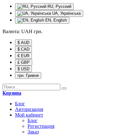
RU, Русский
UA, Українська
EN, English
Валюта:
UAH
грн.
$ AUD
$ CAD
€ EUR
£ GBP
$ USD
грн. Гривня
Корзина
Блог
Авторизация
Мой кабинет
Блог
Регистрация
Заказ