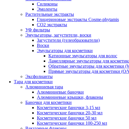
Силиконы
Эмоленты
Растительные экстракты
Глицериновые экстракты Cosme-phytamis
СО2 экстракты
УФ фильтры
Эмульгаторы, загустители, воски
Загустители (гелеобразователи)
Воски
Эмульгаторы для косметики
Катионные эмульгаторы для волос
Ламеллярные эмульгаторы для косметик
Обратные эмульгаторы для косметики (
Прямые эмульгаторы для косметики (O/
Эксфолианты
Тара для косметики
Алюминиевая тара
Алюминиевые баночки
Алюминиевые крышки, флаконы
Баночки для косметики
Косметические баночки 3-15 мл
Косметические баночки 20-30 мл
Косметические баночки 50 мл
Косметические баночки 100-250 мл
Вакуумные флаконы