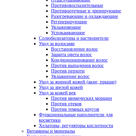
Противовоспалительные
Противоотечные и дренирующие
Разогревающие и охлаждающие
Регенерирующие
Увлажняющие
Успокаивающие
Солюбилизаторы и растворители
Уход за волосами
Восстановление волос
Защита цвета волос
Кондиционирование волос
Против выпадения волос
Против перхоти
Увлажнение волос
Уход за жирной кожей (акне, прыщи)
Уход за зрелой кожей
Уход за кожей век
Против мимических морщин
Против отеков
Против темных кругов
Функциональные наполнители для
косметики
Хелаторы, регуляторы кислотности
Витамины и минералы