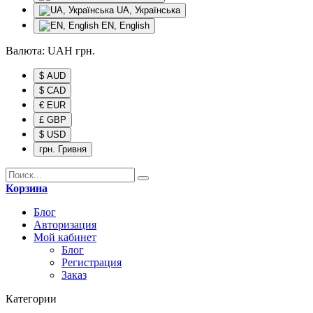
UA, Українська
EN, English
Валюта:
UAH
грн.
$ AUD
$ CAD
€ EUR
£ GBP
$ USD
грн. Гривня
Корзина
Блог
Авторизация
Мой кабинет
Блог
Регистрация
Заказ
Категории