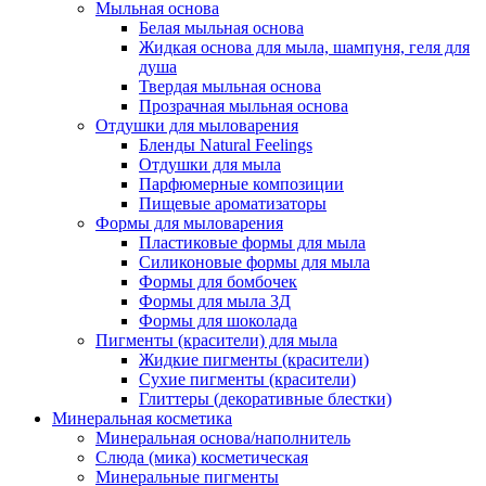
Мыльная основа
Белая мыльная основа
Жидкая основа для мыла, шампуня, геля для
душа
Твердая мыльная основа
Прозрачная мыльная основа
Отдушки для мыловарения
Бленды Natural Feelings
Отдушки для мыла
Парфюмерные композиции
Пищевые ароматизаторы
Формы для мыловарения
Пластиковые формы для мыла
Силиконовые формы для мыла
Формы для бомбочек
Формы для мыла 3Д
Формы для шоколада
Пигменты (красители) для мыла
Жидкие пигменты (красители)
Сухие пигменты (красители)
Глиттеры (декоративные блестки)
Минеральная косметика
Минеральная основа/наполнитель
Слюда (мика) косметическая
Минеральные пигменты