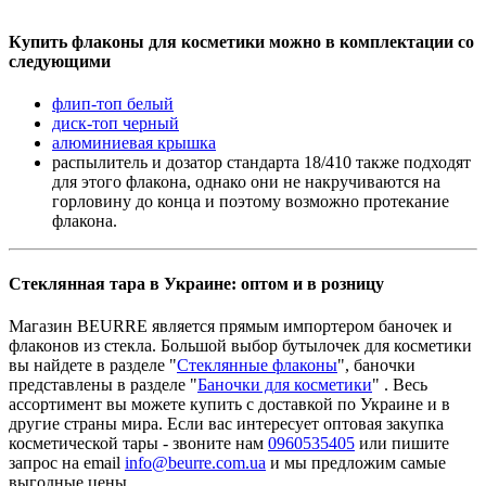
Купить флаконы для косметики можно в комплектации со
следующими
флип-топ белый
диск-топ черный
алюминиевая крышка
распылитель и дозатор стандарта 18/410 также подходят
для этого флакона, однако они не накручиваются на
горловину до конца и поэтому возможно протекание
флакона.
Стеклянная тара в Украине: оптом и в розницу
Магазин BEURRE является прямым импортером баночек и
флаконов из стекла. Большой выбор бутылочек для косметики
вы найдете в разделе "
Стеклянные флаконы
", баночки
представлены в разделе "
Баночки для косметики
" . Весь
ассортимент вы можете купить с доставкой по Украине и в
другие страны мира. Если вас интересует оптовая закупка
косметической тары - звоните нам
0960535405
или пишите
запрос на email
info@beurre.com.ua
и мы предложим самые
выгодные цены.