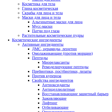
Косметика для тела
Глина косметическая
Скрабы для лица и тела
Маски для лица и тела
Альгинатные маски для лица
Мусс-маски
Патчи под глаза
Растительные косметические пудры
Косметические ингредиенты
Активные ингредиенты
ДМС, церамиды, лецитин
Омолаживающие (против морщин)
Пептиды
Миорелаксанты
Ремоделирующие пептиды
Пребиотики, постбиотики, лизаты
Против купероза
Свойства ингредиентов
Антиоксиданты
Антицеллюлитные
Восстанавливающие защитный барьер
Заживляющие
Лифтинг
Отбеливающие
Отшелушивающие