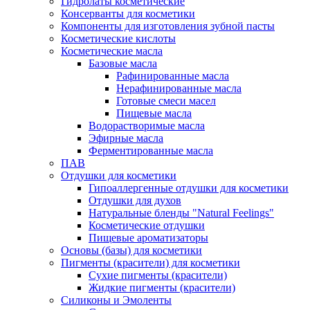
Гидролаты косметические
Консерванты для косметики
Компоненты для изготовления зубной пасты
Косметические кислоты
Косметические масла
Базовые масла
Рафинированные масла
Нерафинированные масла
Готовые смеси масел
Пищевые масла
Водорастворимые масла
Эфирные масла
Ферментированные масла
ПАВ
Отдушки для косметики
Гипоаллергенные отдушки для косметики
Отдушки для духов
Натуральные бленды "Natural Feelings"
Косметические отдушки
Пищевые ароматизаторы
Основы (базы) для косметики
Пигменты (красители) для косметики
Сухие пигменты (красители)
Жидкие пигменты (красители)
Силиконы и Эмоленты