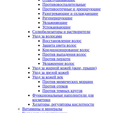
Противовоспалительные
Противоотечные и дренирующие
Разогревающие и охлаждающие
Регенерирующие
Увлажняющие
Успокаивающие
Солюбилизаторы и растворители
Уход за волосами
Восстановление волос
Защита цвета волос
Кондиционирование волос
Против выпадения волос
Против перхоти
Увлажнение волос
Уход за жирной кожей (акне, прыщи)
Уход за зрелой кожей
Уход за кожей век
Против мимических морщин
Против отеков
Против темных кругов
Функциональные наполнители для
косметики
Хелаторы, регуляторы кислотности
Витамины и минералы