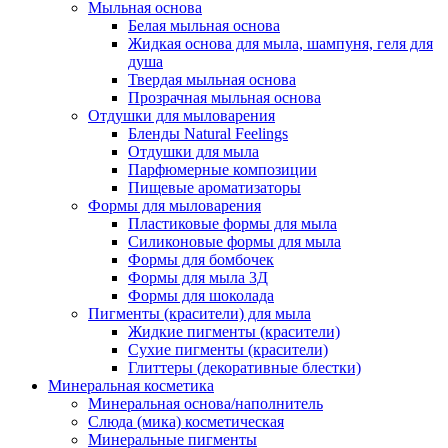
Мыльная основа
Белая мыльная основа
Жидкая основа для мыла, шампуня, геля для
душа
Твердая мыльная основа
Прозрачная мыльная основа
Отдушки для мыловарения
Бленды Natural Feelings
Отдушки для мыла
Парфюмерные композиции
Пищевые ароматизаторы
Формы для мыловарения
Пластиковые формы для мыла
Силиконовые формы для мыла
Формы для бомбочек
Формы для мыла 3Д
Формы для шоколада
Пигменты (красители) для мыла
Жидкие пигменты (красители)
Сухие пигменты (красители)
Глиттеры (декоративные блестки)
Минеральная косметика
Минеральная основа/наполнитель
Слюда (мика) косметическая
Минеральные пигменты