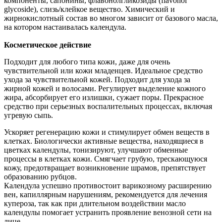
компоненты, сапонины, флавонолгликозиды (flavonol
glycoside), слизь/клейкое вещество. Химический и
жирнокислотный состав во многом зависит от базового масла,
на котором настаивалась календула.
Косметическое действие
Подходит для любого типа кожи, даже для очень
чувствительной или кожи младенцев. Идеальное средство
ухода за чувствительной кожей. Подходит для ухода за
жирной кожей и волосами. Регулирует выделение кожного
жира, абсорбирует его излишки, сужает поры. Прекрасное
средство при серьезных воспалительных процессах, включая
угревую сыпь.
Ускоряет регенерацию кожи и стимулирует обмен веществ в
клетках. Биологически активные вещества, находящиеся в
цветках календулы, тонизируют, улучшают обменные
процессы в клетках кожи. Смягчает грубую, трескающуюся
кожу, предотвращает возникновение шрамов, препятствует
образованию рубцов.
Календула успешно противостоит варикозному расширению
вен, капиллярным нарушениям, рекомендуется для лечения
купероза, так как при длительном воздействии масло
календулы помогает устранить проявление венозной сети на
лице