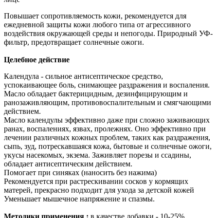
Повышает сопротивляемость кожи, рекомендуется для
ежедневной защиты кожи любого типа от агрессивного
воздействия окружающей среды и непогоды. Природный УФ-
фильтр, предотвращает солнечные ожоги.
Целебное действие
Календула - сильное антисептическое средство,
успокаивающее боль, снимающее раздражения и воспаления.
Масло обладает бактерицидным, дезинфицирующим и
ранозаживляющим, противовоспалительным и смягчающими
действием.
Масло календулы эффективно даже при сложно заживающих
ранах, воспалениях, язвах, пролежнях. Оно эффективно при
лечении различных кожных проблем, таких как раздражения,
сыпь, зуд, потрескавшаяся кожа, бытовые и солнечные ожоги,
укусы насекомых, экзема. Заживляет порезы и ссадины,
обладает антисептическим действием.
Помогает при синяках (наносить без нажима)
Рекомендуется при растрескивании сосков у кормящих
матерей, прекрасно подходит для ухода за детской кожей
Уменьшает мышечное напряжение и спазмы.
Методики применения :
в качестве добавки - 10-25%.