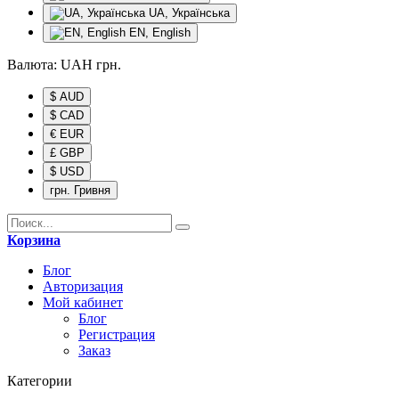
UA, Українська
EN, English
Валюта:
UAH
грн.
$ AUD
$ CAD
€ EUR
£ GBP
$ USD
грн. Гривня
Корзина
Блог
Авторизация
Мой кабинет
Блог
Регистрация
Заказ
Категории