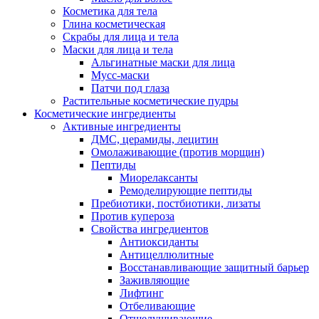
Косметика для тела
Глина косметическая
Скрабы для лица и тела
Маски для лица и тела
Альгинатные маски для лица
Мусс-маски
Патчи под глаза
Растительные косметические пудры
Косметические ингредиенты
Активные ингредиенты
ДМС, церамиды, лецитин
Омолаживающие (против морщин)
Пептиды
Миорелаксанты
Ремоделирующие пептиды
Пребиотики, постбиотики, лизаты
Против купероза
Свойства ингредиентов
Антиоксиданты
Антицеллюлитные
Восстанавливающие защитный барьер
Заживляющие
Лифтинг
Отбеливающие
Отшелушивающие