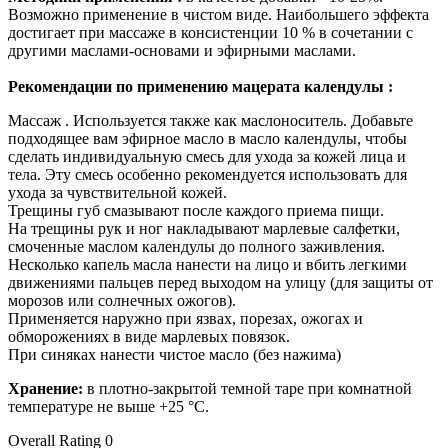
Возможно применение в чистом виде. Наибольшего эффекта
достигает при массаже в консистенции 10 % в сочетании с
другими маслами-основами и эфирными маслами.
Рекомендации по применению мацерата календулы :
Массаж . Используется также как маслоноситель. Добавьте
подходящее вам эфирное масло в масло календулы, чтобы
сделать индивидуальную смесь для ухода за кожей лица и
тела. Эту смесь особенно рекомендуется использовать для
ухода за чувствительной кожей.
Трещины губ смазывают после каждого приема пищи.
На трещины рук и ног накладывают марлевые салфетки,
смоченные маслом календулы до полного заживления.
Несколько капель масла нанести на лицо и вбить легкими
движениями пальцев перед выходом на улицу (для защиты от
морозов или солнечных ожогов).
Применяется наружно при язвах, порезах, ожогах и
обморожениях в виде марлевых повязок.
При синяках нанести чистое масло (без нажима)
Хранение:
в плотно-закрытой темной таре при комнатной
температуре не выше +25 °С.
Overall Rating 0