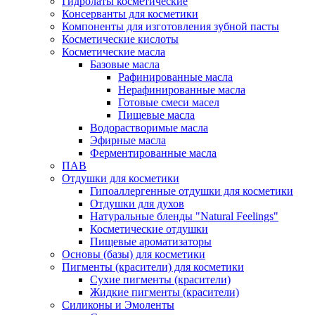
Гидролаты косметические
Консерванты для косметики
Компоненты для изготовления зубной пасты
Косметические кислоты
Косметические масла
Базовые масла
Рафинированные масла
Нерафинированные масла
Готовые смеси масел
Пищевые масла
Водорастворимые масла
Эфирные масла
Ферментированные масла
ПАВ
Отдушки для косметики
Гипоаллергенные отдушки для косметики
Отдушки для духов
Натуральные бленды "Natural Feelings"
Косметические отдушки
Пищевые ароматизаторы
Основы (базы) для косметики
Пигменты (красители) для косметики
Сухие пигменты (красители)
Жидкие пигменты (красители)
Силиконы и Эмоленты