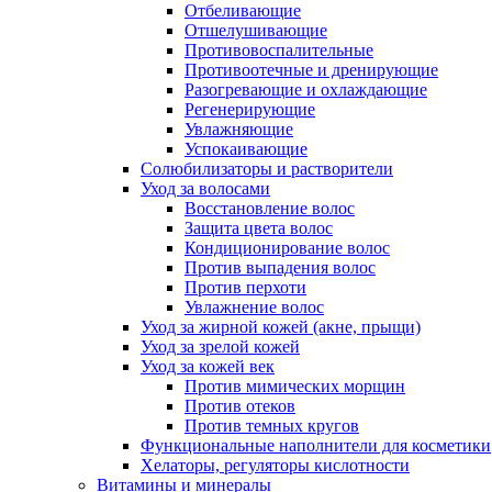
Отбеливающие
Отшелушивающие
Противовоспалительные
Противоотечные и дренирующие
Разогревающие и охлаждающие
Регенерирующие
Увлажняющие
Успокаивающие
Солюбилизаторы и растворители
Уход за волосами
Восстановление волос
Защита цвета волос
Кондиционирование волос
Против выпадения волос
Против перхоти
Увлажнение волос
Уход за жирной кожей (акне, прыщи)
Уход за зрелой кожей
Уход за кожей век
Против мимических морщин
Против отеков
Против темных кругов
Функциональные наполнители для косметики
Хелаторы, регуляторы кислотности
Витамины и минералы