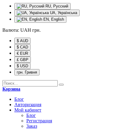
RU, Русский
UA, Українська
EN, English
Валюта:
UAH
грн.
$ AUD
$ CAD
€ EUR
£ GBP
$ USD
грн. Гривня
Корзина
Блог
Авторизация
Мой кабинет
Блог
Регистрация
Заказ