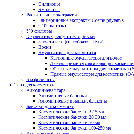
Силиконы
Эмоленты
Растительные экстракты
Глицериновые экстракты Cosme-phytamis
СО2 экстракты
УФ фильтры
Эмульгаторы, загустители, воски
Загустители (гелеобразователи)
Воски
Эмульгаторы для косметики
Катионные эмульгаторы для волос
Ламеллярные эмульгаторы для косметик
Обратные эмульгаторы для косметики (
Прямые эмульгаторы для косметики (O/
Эксфолианты
Тара для косметики
Алюминиевая тара
Алюминиевые баночки
Алюминиевые крышки, флаконы
Баночки для косметики
Косметические баночки 3-15 мл
Косметические баночки 20-30 мл
Косметические баночки 50 мл
Косметические баночки 100-250 мл
Вакуумные флаконы