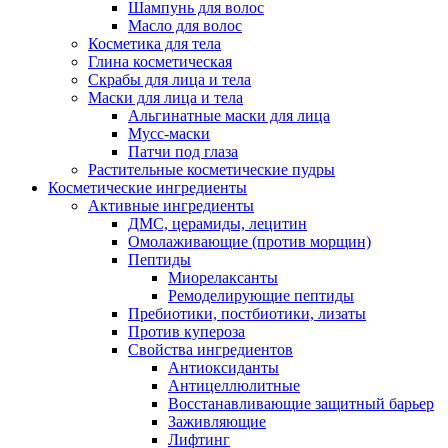
Шампунь для волос
Масло для волос
Косметика для тела
Глина косметическая
Скрабы для лица и тела
Маски для лица и тела
Альгинатные маски для лица
Мусс-маски
Патчи под глаза
Растительные косметические пудры
Косметические ингредиенты
Активные ингредиенты
ДМС, церамиды, лецитин
Омолаживающие (против морщин)
Пептиды
Миорелаксанты
Ремоделирующие пептиды
Пребиотики, постбиотики, лизаты
Против купероза
Свойства ингредиентов
Антиоксиданты
Антицеллюлитные
Восстанавливающие защитный барьер
Заживляющие
Лифтинг