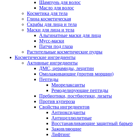
Шампунь для волос
Масло для волос
Косметика для тела
Глина косметическая
Скрабы для лица и тела
Маски для лица и тела
Альгинатные маски для лица
Мусс-маски
Патчи под глаза
Растительные косметические пудры
Косметические ингредиенты
Активные ингредиенты
ДМС, церамиды, лецитин
Омолаживающие (против морщин)
Пептиды
Миорелаксанты
Ремоделирующие пептиды
Пребиотики, постбиотики, лизаты
Против купероза
Свойства ингредиентов
Антиоксиданты
Антицеллюлитные
Восстанавливающие защитный барьер
Заживляющие
Лифтинг