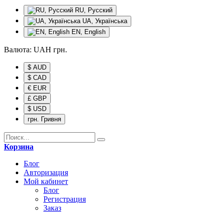
RU, Русский
UA, Українська
EN, English
Валюта:
UAH
грн.
$ AUD
$ CAD
€ EUR
£ GBP
$ USD
грн. Гривня
Корзина
Блог
Авторизация
Мой кабинет
Блог
Регистрация
Заказ