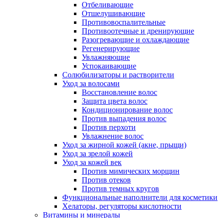
Отбеливающие
Отшелушивающие
Противовоспалительные
Противоотечные и дренирующие
Разогревающие и охлаждающие
Регенерирующие
Увлажняющие
Успокаивающие
Солюбилизаторы и растворители
Уход за волосами
Восстановление волос
Защита цвета волос
Кондиционирование волос
Против выпадения волос
Против перхоти
Увлажнение волос
Уход за жирной кожей (акне, прыщи)
Уход за зрелой кожей
Уход за кожей век
Против мимических морщин
Против отеков
Против темных кругов
Функциональные наполнители для косметики
Хелаторы, регуляторы кислотности
Витамины и минералы