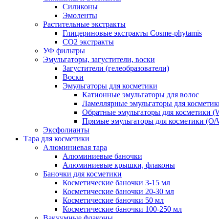
Силиконы
Эмоленты
Растительные экстракты
Глицериновые экстракты Cosme-phytamis
СО2 экстракты
УФ фильтры
Эмульгаторы, загустители, воски
Загустители (гелеобразователи)
Воски
Эмульгаторы для косметики
Катионные эмульгаторы для волос
Ламеллярные эмульгаторы для косметик
Обратные эмульгаторы для косметики (
Прямые эмульгаторы для косметики (O/
Эксфолианты
Тара для косметики
Алюминиевая тара
Алюминиевые баночки
Алюминиевые крышки, флаконы
Баночки для косметики
Косметические баночки 3-15 мл
Косметические баночки 20-30 мл
Косметические баночки 50 мл
Косметические баночки 100-250 мл
Вакуумные флаконы