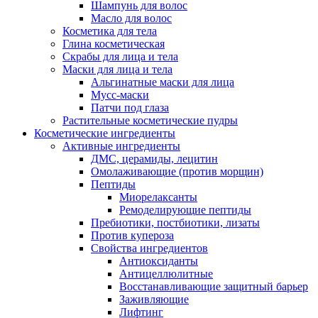
Шампунь для волос
Масло для волос
Косметика для тела
Глина косметическая
Скрабы для лица и тела
Маски для лица и тела
Альгинатные маски для лица
Мусс-маски
Патчи под глаза
Растительные косметические пудры
Косметические ингредиенты
Активные ингредиенты
ДМС, церамиды, лецитин
Омолаживающие (против морщин)
Пептиды
Миорелаксанты
Ремоделирующие пептиды
Пребиотики, постбиотики, лизаты
Против купероза
Свойства ингредиентов
Антиоксиданты
Антицеллюлитные
Восстанавливающие защитный барьер
Заживляющие
Лифтинг