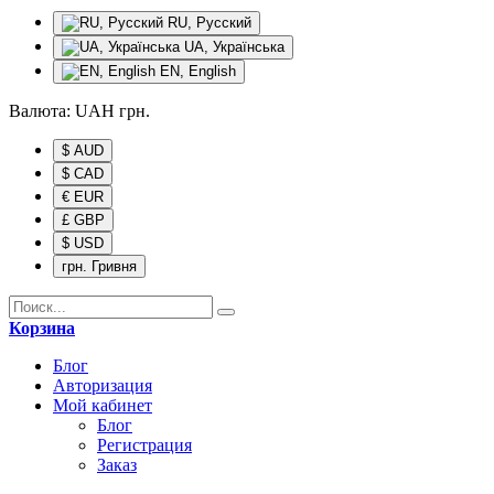
RU, Русский
UA, Українська
EN, English
Валюта:
UAH
грн.
$ AUD
$ CAD
€ EUR
£ GBP
$ USD
грн. Гривня
Корзина
Блог
Авторизация
Мой кабинет
Блог
Регистрация
Заказ