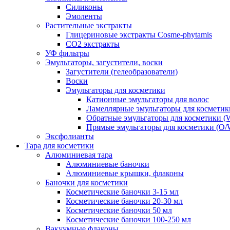
Силиконы
Эмоленты
Растительные экстракты
Глицериновые экстракты Cosme-phytamis
СО2 экстракты
УФ фильтры
Эмульгаторы, загустители, воски
Загустители (гелеобразователи)
Воски
Эмульгаторы для косметики
Катионные эмульгаторы для волос
Ламеллярные эмульгаторы для косметик
Обратные эмульгаторы для косметики (
Прямые эмульгаторы для косметики (O/
Эксфолианты
Тара для косметики
Алюминиевая тара
Алюминиевые баночки
Алюминиевые крышки, флаконы
Баночки для косметики
Косметические баночки 3-15 мл
Косметические баночки 20-30 мл
Косметические баночки 50 мл
Косметические баночки 100-250 мл
Вакуумные флаконы