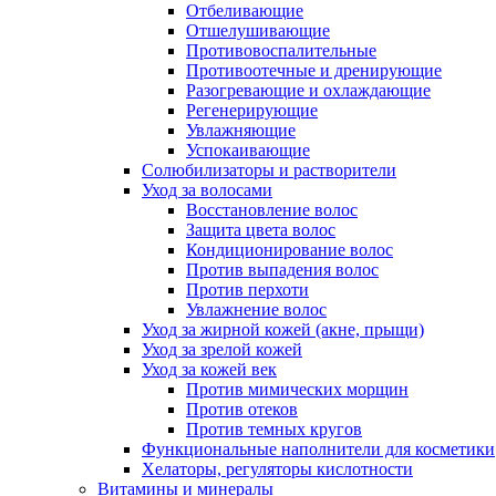
Отбеливающие
Отшелушивающие
Противовоспалительные
Противоотечные и дренирующие
Разогревающие и охлаждающие
Регенерирующие
Увлажняющие
Успокаивающие
Солюбилизаторы и растворители
Уход за волосами
Восстановление волос
Защита цвета волос
Кондиционирование волос
Против выпадения волос
Против перхоти
Увлажнение волос
Уход за жирной кожей (акне, прыщи)
Уход за зрелой кожей
Уход за кожей век
Против мимических морщин
Против отеков
Против темных кругов
Функциональные наполнители для косметики
Хелаторы, регуляторы кислотности
Витамины и минералы