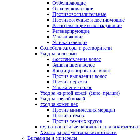
Отбеливающие
Отшелушивающие
Противовоспалительные
Противоотечные и дренирующие
Разогревающие и охлаждающие
Регенерирующие
Увлажняющие
Успокаивающие
Солюбилизаторы и растворители
Уход за волосами
Восстановление волос
Защита цвета волос
Кондиционирование волос
Против выпадения волос
Против перхоти
Увлажнение волос
Уход за жирной кожей (акне, прыщи)
Уход за зрелой кожей
Уход за кожей век
Против мимических морщин
Против отеков
Против темных кругов
Функциональные наполнители для косметики
Хелаторы, регуляторы кислотности
Витамины и минералы