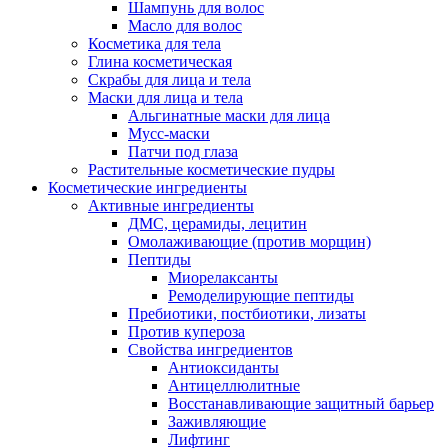
Шампунь для волос
Масло для волос
Косметика для тела
Глина косметическая
Скрабы для лица и тела
Маски для лица и тела
Альгинатные маски для лица
Мусс-маски
Патчи под глаза
Растительные косметические пудры
Косметические ингредиенты
Активные ингредиенты
ДМС, церамиды, лецитин
Омолаживающие (против морщин)
Пептиды
Миорелаксанты
Ремоделирующие пептиды
Пребиотики, постбиотики, лизаты
Против купероза
Свойства ингредиентов
Антиоксиданты
Антицеллюлитные
Восстанавливающие защитный барьер
Заживляющие
Лифтинг