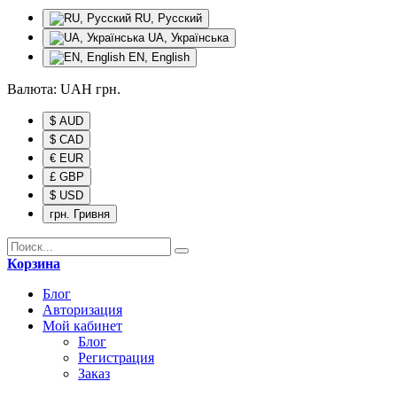
RU, Русский
UA, Українська
EN, English
Валюта:
UAH
грн.
$ AUD
$ CAD
€ EUR
£ GBP
$ USD
грн. Гривня
Корзина
Блог
Авторизация
Мой кабинет
Блог
Регистрация
Заказ