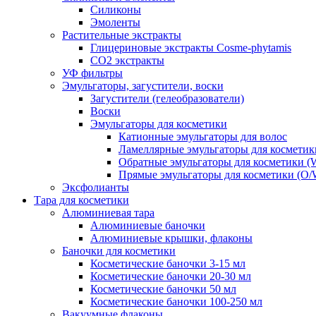
Силиконы
Эмоленты
Растительные экстракты
Глицериновые экстракты Cosme-phytamis
СО2 экстракты
УФ фильтры
Эмульгаторы, загустители, воски
Загустители (гелеобразователи)
Воски
Эмульгаторы для косметики
Катионные эмульгаторы для волос
Ламеллярные эмульгаторы для косметик
Обратные эмульгаторы для косметики (
Прямые эмульгаторы для косметики (O/
Эксфолианты
Тара для косметики
Алюминиевая тара
Алюминиевые баночки
Алюминиевые крышки, флаконы
Баночки для косметики
Косметические баночки 3-15 мл
Косметические баночки 20-30 мл
Косметические баночки 50 мл
Косметические баночки 100-250 мл
Вакуумные флаконы