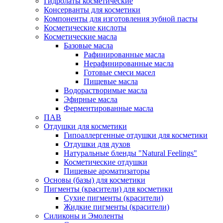
Гидролаты косметические
Консерванты для косметики
Компоненты для изготовления зубной пасты
Косметические кислоты
Косметические масла
Базовые масла
Рафинированные масла
Нерафинированные масла
Готовые смеси масел
Пищевые масла
Водорастворимые масла
Эфирные масла
Ферментированные масла
ПАВ
Отдушки для косметики
Гипоаллергенные отдушки для косметики
Отдушки для духов
Натуральные бленды "Natural Feelings"
Косметические отдушки
Пищевые ароматизаторы
Основы (базы) для косметики
Пигменты (красители) для косметики
Сухие пигменты (красители)
Жидкие пигменты (красители)
Силиконы и Эмоленты