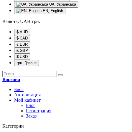
UA, Українська
EN, English
Валюта:
UAH
грн.
$ AUD
$ CAD
€ EUR
£ GBP
$ USD
грн. Гривня
Корзина
Блог
Авторизация
Мой кабинет
Блог
Регистрация
Заказ
Категории