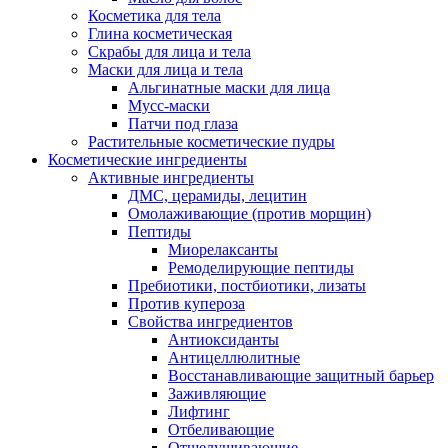
Косметика для тела
Глина косметическая
Скрабы для лица и тела
Маски для лица и тела
Альгинатные маски для лица
Мусс-маски
Патчи под глаза
Растительные косметические пудры
Косметические ингредиенты
Активные ингредиенты
ДМС, церамиды, лецитин
Омолаживающие (против морщин)
Пептиды
Миорелаксанты
Ремоделирующие пептиды
Пребиотики, постбиотики, лизаты
Против купероза
Свойства ингредиентов
Антиоксиданты
Антицеллюлитные
Восстанавливающие защитный барьер
Заживляющие
Лифтинг
Отбеливающие
Отшелушивающие