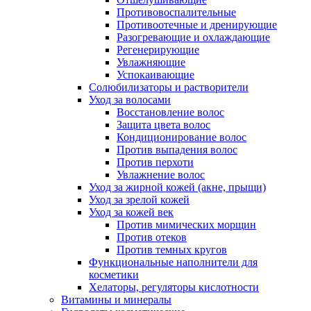
Противовоспалительные
Противоотечные и дренирующие
Разогревающие и охлаждающие
Регенерирующие
Увлажняющие
Успокаивающие
Солюбилизаторы и растворители
Уход за волосами
Восстановление волос
Защита цвета волос
Кондиционирование волос
Против выпадения волос
Против перхоти
Увлажнение волос
Уход за жирной кожей (акне, прыщи)
Уход за зрелой кожей
Уход за кожей век
Против мимических морщин
Против отеков
Против темных кругов
Функциональные наполнители для
косметики
Хелаторы, регуляторы кислотности
Витамины и минералы