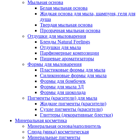
Мыльная основа
Белая мыльная основа
Жидкая основа для мыла, шампуня, геля для
душа
Твердая мыльная основа
Прозрачная мыльная основа
Отдушки для мыловарения
Бленды Natural Feelings
Отдушки для мыла
Парфюмерные композиции
Пищевые ароматизаторы
Формы для мыловарения
Пластиковые формы для мыла
Силиконовые формы для мыла
Формы для бомбочек
Формы для мыла 3Д
Формы для шоколада
Пигменты (красители) для мыла
Жидкие пигменты (красители)
Сухие пигменты (красители)
Глиттеры (декоративные блестки)
Минеральная косметика
Минеральная основа/наполнитель
Слюда (мика) косметическая
Минеральные пигменты