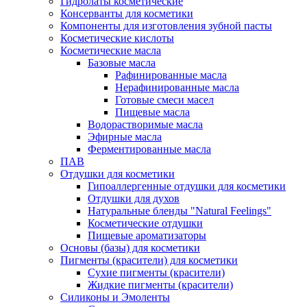
Гидролаты косметические
Консерванты для косметики
Компоненты для изготовления зубной пасты
Косметические кислоты
Косметические масла
Базовые масла
Рафинированные масла
Нерафинированные масла
Готовые смеси масел
Пищевые масла
Водорастворимые масла
Эфирные масла
Ферментированные масла
ПАВ
Отдушки для косметики
Гипоаллергенные отдушки для косметики
Отдушки для духов
Натуральные бленды "Natural Feelings"
Косметические отдушки
Пищевые ароматизаторы
Основы (базы) для косметики
Пигменты (красители) для косметики
Сухие пигменты (красители)
Жидкие пигменты (красители)
Силиконы и Эмоленты