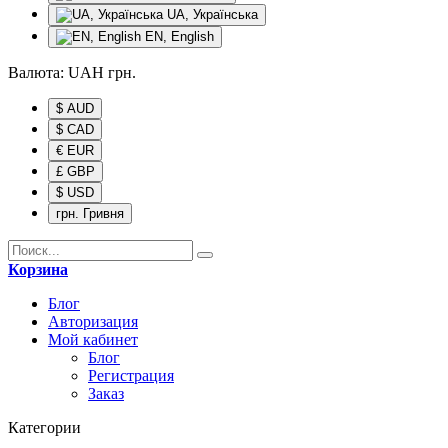
UA, Українська
EN, English
Валюта:
UAH
грн.
$ AUD
$ CAD
€ EUR
£ GBP
$ USD
грн. Гривня
Корзина
Блог
Авторизация
Мой кабинет
Блог
Регистрация
Заказ
Категории