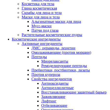
Косметика для тела
Глина косметическая
Скрабы для лица и тела
Маски для лица и тела
Альгинатные маски для лица
Мусс-маски
Патчи под глаза
Растительные косметические пудры
Косметические ингредиенты
Активные ингредиенты
ДМС, церамиды, лецитин
Омолаживающие (против морщин)
Пептиды
Миорелаксанты
Ремоделирующие пептиды
Пребиотики, постбиотики, лизаты
Против купероза
Свойства ингредиентов
Антиоксиданты
Антицеллюлитные
Восстанавливающие защитный барьер
Заживляющие
Лифтинг
Отбеливающие
Отшелушивающие