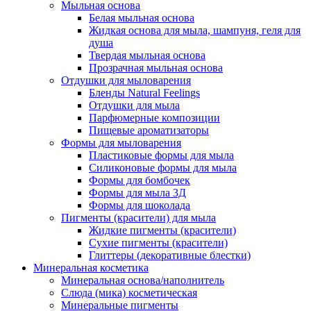
Мыльная основа
Белая мыльная основа
Жидкая основа для мыла, шампуня, геля для
душа
Твердая мыльная основа
Прозрачная мыльная основа
Отдушки для мыловарения
Бленды Natural Feelings
Отдушки для мыла
Парфюмерные композиции
Пищевые ароматизаторы
Формы для мыловарения
Пластиковые формы для мыла
Силиконовые формы для мыла
Формы для бомбочек
Формы для мыла 3Д
Формы для шоколада
Пигменты (красители) для мыла
Жидкие пигменты (красители)
Сухие пигменты (красители)
Глиттеры (декоративные блестки)
Минеральная косметика
Минеральная основа/наполнитель
Слюда (мика) косметическая
Минеральные пигменты