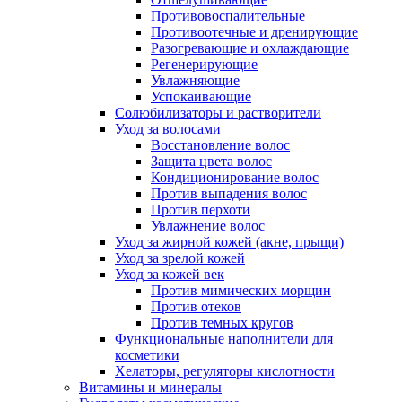
Противовоспалительные
Противоотечные и дренирующие
Разогревающие и охлаждающие
Регенерирующие
Увлажняющие
Успокаивающие
Солюбилизаторы и растворители
Уход за волосами
Восстановление волос
Защита цвета волос
Кондиционирование волос
Против выпадения волос
Против перхоти
Увлажнение волос
Уход за жирной кожей (акне, прыщи)
Уход за зрелой кожей
Уход за кожей век
Против мимических морщин
Против отеков
Против темных кругов
Функциональные наполнители для
косметики
Хелаторы, регуляторы кислотности
Витамины и минералы