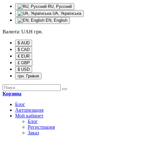
RU, Русский
UA, Українська
EN, English
Валюта:
UAH
грн.
$ AUD
$ CAD
€ EUR
£ GBP
$ USD
грн. Гривня
Корзина
Блог
Авторизация
Мой кабинет
Блог
Регистрация
Заказ