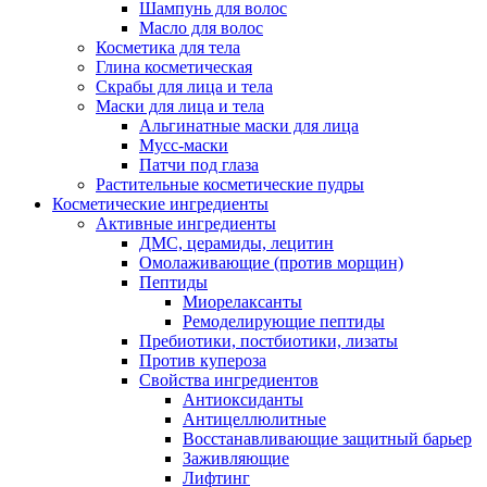
Шампунь для волос
Масло для волос
Косметика для тела
Глина косметическая
Скрабы для лица и тела
Маски для лица и тела
Альгинатные маски для лица
Мусс-маски
Патчи под глаза
Растительные косметические пудры
Косметические ингредиенты
Активные ингредиенты
ДМС, церамиды, лецитин
Омолаживающие (против морщин)
Пептиды
Миорелаксанты
Ремоделирующие пептиды
Пребиотики, постбиотики, лизаты
Против купероза
Свойства ингредиентов
Антиоксиданты
Антицеллюлитные
Восстанавливающие защитный барьер
Заживляющие
Лифтинг