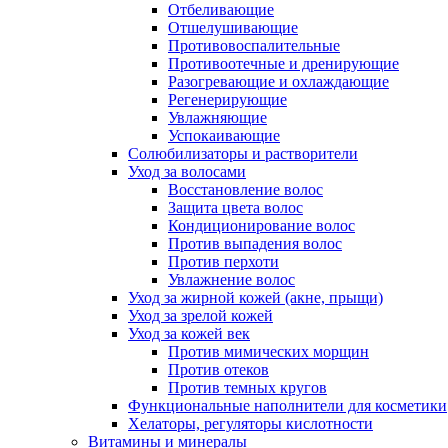
Отбеливающие
Отшелушивающие
Противовоспалительные
Противоотечные и дренирующие
Разогревающие и охлаждающие
Регенерирующие
Увлажняющие
Успокаивающие
Солюбилизаторы и растворители
Уход за волосами
Восстановление волос
Защита цвета волос
Кондиционирование волос
Против выпадения волос
Против перхоти
Увлажнение волос
Уход за жирной кожей (акне, прыщи)
Уход за зрелой кожей
Уход за кожей век
Против мимических морщин
Против отеков
Против темных кругов
Функциональные наполнители для косметики
Хелаторы, регуляторы кислотности
Витамины и минералы