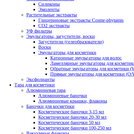
Силиконы
Эмоленты
Растительные экстракты
Глицериновые экстракты Cosme-phytamis
СО2 экстракты
УФ фильтры
Эмульгаторы, загустители, воски
Загустители (гелеобразователи)
Воски
Эмульгаторы для косметики
Катионные эмульгаторы для волос
Ламеллярные эмульгаторы для косметик
Обратные эмульгаторы для косметики (
Прямые эмульгаторы для косметики (O/
Эксфолианты
Тара для косметики
Алюминиевая тара
Алюминиевые баночки
Алюминиевые крышки, флаконы
Баночки для косметики
Косметические баночки 3-15 мл
Косметические баночки 20-30 мл
Косметические баночки 50 мл
Косметические баночки 100-250 мл
Вакуумные флаконы