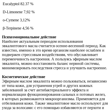
Eucalyptol 82.37 %
D-Limonene 7,92 %
o-Cymene 3,12%
β-Terpinene
4,56 %
Психоэмоциональное действие
Наиболее актуальным периодом использования
эвкалиптового масла считается осенне-весенний период. Как
известно, именно в это время организм наиболее ослаблен и
подвержен стрессовым воздействиям, что обуславливает
переменчивость настроения. А пользуясь эфирным маслом
эвкалипта, можно восстановить баланс нервной системы,
минимизировать последствия стресса и улучшить настроение.
Косметическое действие
Эфирным маслом эвкалипта можно пользоваться, независимо
от типа кожи, для устранения угрей и других кожных
заболеваний за счет антибактериального эффекта и
нормализации функционирования сальных и потовых желез,
в которых размножаются микроорганизмы. Применяется для
отбеливания кожи. Также эвкалиптовое масло используют для
ухода за волосами: с его помощью избавляются от перхоти и