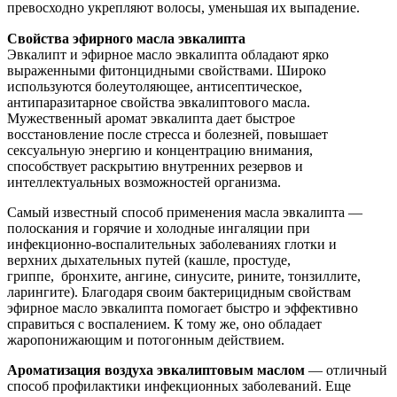
превосходно укрепляют волосы, уменьшая их выпадение.
Свойства эфирного масла эвкалипта
Эвкалипт и эфирное масло эвкалипта обладают ярко
выраженными фитонцидными свойствами. Широко
используются болеутоляющее, антисептическое,
антипаразитарное свойства эвкалиптового масла.
Мужественный аромат эвкалипта дает быстрое
восстановление после стресса и болезней, повышает
сексуальную энергию и концентрацию внимания,
способствует раскрытию внутренних резервов и
интеллектуальных возможностей организма.
Самый известный способ применения масла эвкалипта —
полоскания и горячие и холодные ингаляции при
инфекционно-воспалительных заболеваниях глотки и
верхних дыхательных путей (кашле, простуде,
гриппе, бронхите, ангине, синусите, рините, тонзиллите,
ларингите). Благодаря своим бактерицидным свойствам
эфирное масло эвкалипта помогает быстро и эффективно
справиться с воспалением. К тому же, оно обладает
жаропонижающим и потогонным действием.
Ароматизация воздуха эвкалиптовым маслом
— отличный
способ профилактики инфекционных заболеваний. Еще