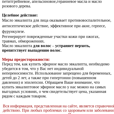
петитгрейневое, апельсиновое,гераниевое масла и масло
розового дерева.
Целебное действие:
Масло эвкалипта для лица оказывает противовоспалительное,
антисептическое действие, эффективное при акне, герпесе,
фурункулезе
.
Регенерирует поврежденные участки кожи при ожогах,
травмах, обморожениях.
Масло эвкалипта
для волос
–
устраняет перхоть,
препятствует выпадению волос
.
Меры предосторожности:
Перед тем, как купить эфирное масло эвкалипта, необходимо
убедится в том, что у Вас нет индивидуальной
непереносимости. Использование запрещено для беременных,
детей до 2 лет, а также при гипертонии (повышенном
давлении) и эпилепсии. Обращаем Ваше внимание, что
купить эвкалиптовое эфирное масло у нас можно на самых
выгодных условиях, о чем свидетельствует цена, указанная
рядом с каждым товаром.
Вся информация, представленная на сайте, является справочн
действию. При любых проблемах со здоровьем или заболевания