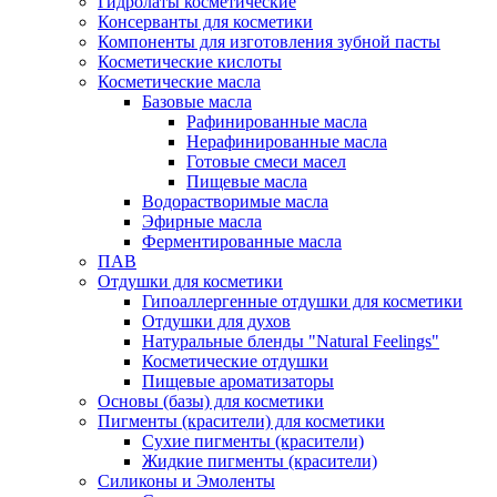
Гидролаты косметические
Консерванты для косметики
Компоненты для изготовления зубной пасты
Косметические кислоты
Косметические масла
Базовые масла
Рафинированные масла
Нерафинированные масла
Готовые смеси масел
Пищевые масла
Водорастворимые масла
Эфирные масла
Ферментированные масла
ПАВ
Отдушки для косметики
Гипоаллергенные отдушки для косметики
Отдушки для духов
Натуральные бленды "Natural Feelings"
Косметические отдушки
Пищевые ароматизаторы
Основы (базы) для косметики
Пигменты (красители) для косметики
Сухие пигменты (красители)
Жидкие пигменты (красители)
Силиконы и Эмоленты