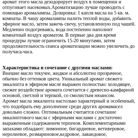
аромат этого масла дезодорирует воздух в помещении и
отпугивает насекомых.Ароматизацию лучше проводить с
помощью аромалампы. Дозировка: 1 капля масла на 5 кв. м.
комнаты. В чашу аромалампы налить теплой воды, добавить
эфирное масло, затем зажечь свечу, установленную под чашей.
Медленно подогреваясь, вода постепенно наполнит
комнатный воздух ароматом. В первые два дня время
процедуры лучше ограничить 15-20 минутами, затем
продолжительность сеанса ароматизации можно увеличить до
получаса-часа.
Характеристика и сочетание с другими маслами:
Внешне масло текучее, жидкое и абсолютно прозрачное,
обычно без оттенков цвета. Уникальный аромат свежего
эвкалипта в эфирном масле выражен полностью: холодящее,
свежее воздействие аромата сочетается с древесно-камфарной
основой, светлой и терпкой, со смолистым нюансом.
Аромат масла эвкалипта настолько характерный и особенный,
что подобрать ему дополнение среди других аромамасел
довольно сложно. Оптимальным считается сочетание
эвкалиптового масла с эфирными маслами с достаточно
выраженным содержанием терпенов. Комплементарными
запахами обладают: лимонное, бигардиевое, ветиверовое,
неролиевое, розмариновое,кедровое, лавандовое,