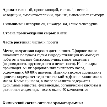
Аромат
: сильный, проникающий, светлый, свежий,
холодящий, смолисто-терпкий, пряный, напоминает камфору
Синонимы
: Eucalyptus oil, Eukalyptusöl, l'huile d'eucalyptus
Страна происхождения сырья:
Китай
Часть растения:
листья и побеги
Метод получения:
паровая дистилляция. Эфирное масло
эвкалипта получают путем гидродистилляции из молодых
побегов и листьев быстрорастущих видов эвкалипта
(шаровидного, прутовидного и пепельного). Из 1 т сырья
производят 3-5 кг эфирного эвкалиптового масла,
содержащего 60-80% цинеола. Именно высокое содержание
цинеола определяет терапевтический эффект эвкалиптового
масла. Кроме цинеола, в масле эвкалипта содержатся
дубильные вещества, флаваноиды, органические кислоты и
различные альдегиды, - всего около 40 компонентов.
Химический состав согласно хроматограммы: