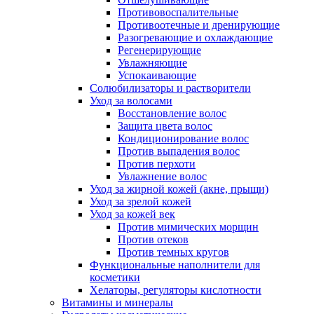
Противовоспалительные
Противоотечные и дренирующие
Разогревающие и охлаждающие
Регенерирующие
Увлажняющие
Успокаивающие
Солюбилизаторы и растворители
Уход за волосами
Восстановление волос
Защита цвета волос
Кондиционирование волос
Против выпадения волос
Против перхоти
Увлажнение волос
Уход за жирной кожей (акне, прыщи)
Уход за зрелой кожей
Уход за кожей век
Против мимических морщин
Против отеков
Против темных кругов
Функциональные наполнители для
косметики
Хелаторы, регуляторы кислотности
Витамины и минералы