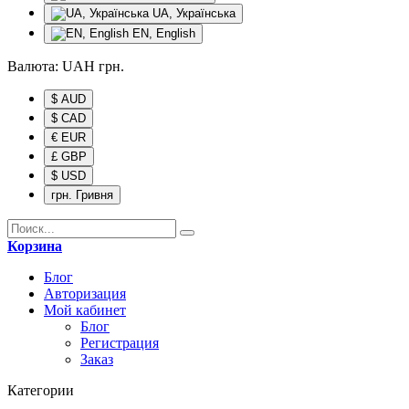
UA, Українська
EN, English
Валюта:
UAH
грн.
$ AUD
$ CAD
€ EUR
£ GBP
$ USD
грн. Гривня
Корзина
Блог
Авторизация
Мой кабинет
Блог
Регистрация
Заказ
Категории