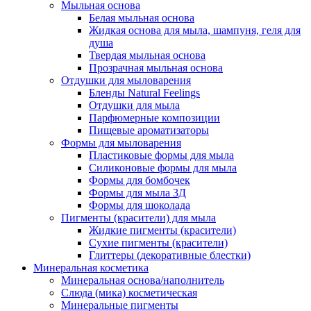
Мыльная основа
Белая мыльная основа
Жидкая основа для мыла, шампуня, геля для
душа
Твердая мыльная основа
Прозрачная мыльная основа
Отдушки для мыловарения
Бленды Natural Feelings
Отдушки для мыла
Парфюмерные композиции
Пищевые ароматизаторы
Формы для мыловарения
Пластиковые формы для мыла
Силиконовые формы для мыла
Формы для бомбочек
Формы для мыла 3Д
Формы для шоколада
Пигменты (красители) для мыла
Жидкие пигменты (красители)
Сухие пигменты (красители)
Глиттеры (декоративные блестки)
Минеральная косметика
Минеральная основа/наполнитель
Слюда (мика) косметическая
Минеральные пигменты