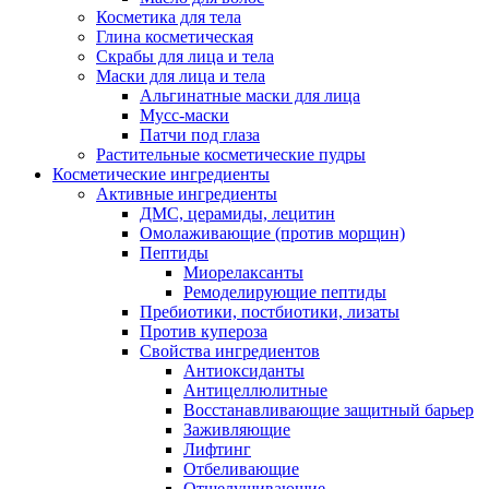
Косметика для тела
Глина косметическая
Скрабы для лица и тела
Маски для лица и тела
Альгинатные маски для лица
Мусс-маски
Патчи под глаза
Растительные косметические пудры
Косметические ингредиенты
Активные ингредиенты
ДМС, церамиды, лецитин
Омолаживающие (против морщин)
Пептиды
Миорелаксанты
Ремоделирующие пептиды
Пребиотики, постбиотики, лизаты
Против купероза
Свойства ингредиентов
Антиоксиданты
Антицеллюлитные
Восстанавливающие защитный барьер
Заживляющие
Лифтинг
Отбеливающие
Отшелушивающие