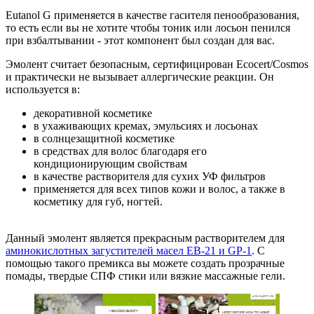
Eutanol G применяется в качестве гасителя пенообразования,
то есть если вы не хотите чтобы тоник или лосьон пенился
при взбалтывании - этот компонент был создан для вас.
Эмолент считает безопасным, сертифицирован Ecocert/Cosmos
и практически не вызывает аллергические реакции. Он
используется в:
декоративной косметике
в ухаживающих кремах, эмульсиях и лосьонах
в солнцезащитной косметике
в средствах для волос благодаря его
кондиционирующим свойствам
в качестве растворителя для сухих УФ фильтров
применяется для всех типов кожи и волос, а также в
косметику для губ, ногтей.
Данный эмолент является прекрасным растворителем для
аминокислотных загустителей масел EB-21 и GP-1
. С
помощью такого премикса вы можете создать прозрачные
помады, твердые СПФ стики или вязкие массажные гели.