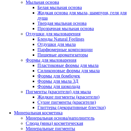
Мыльная основа
Белая мыльная основа
Жидкая основа для мыла, шампуня, геля для
душа
Твердая мыльная основа
Прозрачная мыльная основа
Отдушки для мыловарения
Бленды Natural Feelings
Отдушки для мыла
Парфюмерные композиции
Пищевые ароматизаторы
Формы для мыловарения
Пластиковые формы для мыла
Силиконовые формы для мыла
Формы для бомбочек
Формы для мыла 3Д
Формы для шоколада
Пигменты (красители) для мыла
Жидкие пигменты (красители)
Сухие пигменты (красители)
Глиттеры (декоративные блестки)
Минеральная косметика
Минеральная основа/наполнитель
Слюда (мика) косметическая
Минеральные пигменты