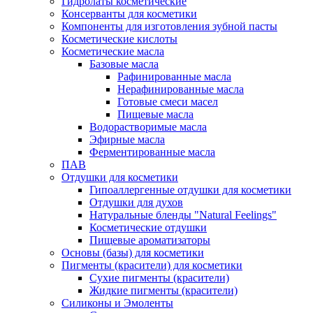
Гидролаты косметические
Консерванты для косметики
Компоненты для изготовления зубной пасты
Косметические кислоты
Косметические масла
Базовые масла
Рафинированные масла
Нерафинированные масла
Готовые смеси масел
Пищевые масла
Водорастворимые масла
Эфирные масла
Ферментированные масла
ПАВ
Отдушки для косметики
Гипоаллергенные отдушки для косметики
Отдушки для духов
Натуральные бленды "Natural Feelings"
Косметические отдушки
Пищевые ароматизаторы
Основы (базы) для косметики
Пигменты (красители) для косметики
Сухие пигменты (красители)
Жидкие пигменты (красители)
Силиконы и Эмоленты