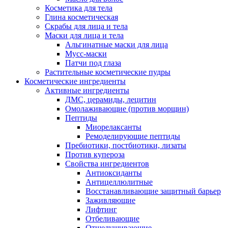
Косметика для тела
Глина косметическая
Скрабы для лица и тела
Маски для лица и тела
Альгинатные маски для лица
Мусс-маски
Патчи под глаза
Растительные косметические пудры
Косметические ингредиенты
Активные ингредиенты
ДМС, церамиды, лецитин
Омолаживающие (против морщин)
Пептиды
Миорелаксанты
Ремоделирующие пептиды
Пребиотики, постбиотики, лизаты
Против купероза
Свойства ингредиентов
Антиоксиданты
Антицеллюлитные
Восстанавливающие защитный барьер
Заживляющие
Лифтинг
Отбеливающие
Отшелушивающие