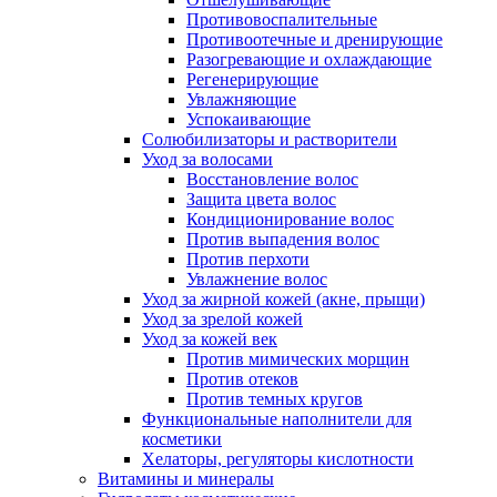
Противовоспалительные
Противоотечные и дренирующие
Разогревающие и охлаждающие
Регенерирующие
Увлажняющие
Успокаивающие
Солюбилизаторы и растворители
Уход за волосами
Восстановление волос
Защита цвета волос
Кондиционирование волос
Против выпадения волос
Против перхоти
Увлажнение волос
Уход за жирной кожей (акне, прыщи)
Уход за зрелой кожей
Уход за кожей век
Против мимических морщин
Против отеков
Против темных кругов
Функциональные наполнители для
косметики
Хелаторы, регуляторы кислотности
Витамины и минералы