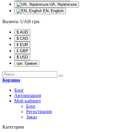
UA, Українська
EN, English
Валюта:
UAH
грн.
$ AUD
$ CAD
€ EUR
£ GBP
$ USD
грн. Гривня
Корзина
Блог
Авторизация
Мой кабинет
Блог
Регистрация
Заказ
Категории